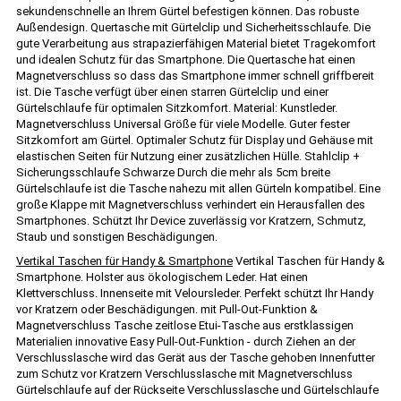
sekundenschnelle an Ihrem Gürtel befestigen können. Das robuste
Außendesign. Quertasche mit Gürtelclip und Sicherheitsschlaufe. Die
gute Verarbeitung aus strapazierfähigen Material bietet Tragekomfort
und idealen Schutz für das Smartphone. Die Quertasche hat einen
Magnetverschluss so dass das Smartphone immer schnell griffbereit
ist. Die Tasche verfügt über einen starren Gürtelclip und einer
Gürtelschlaufe für optimalen Sitzkomfort. Material: Kunstleder.
Magnetverschluss Universal Größe für viele Modelle. Guter fester
Sitzkomfort am Gürtel. Optimaler Schutz für Display und Gehäuse mit
elastischen Seiten für Nutzung einer zusätzlichen Hülle. Stahlclip +
Sicherungsschlaufe Schwarze Durch die mehr als 5cm breite
Gürtelschlaufe ist die Tasche nahezu mit allen Gürteln kompatibel. Eine
große Klappe mit Magnetverschluss verhindert ein Herausfallen des
Smartphones. Schützt Ihr Device zuverlässig vor Kratzern, Schmutz,
Staub und sonstigen Beschädigungen.
Vertikal Taschen für Handy & Smartphone
Vertikal Taschen für Handy &
Smartphone. Holster aus ökologischem Leder. Hat einen
Klettverschluss. Innenseite mit Veloursleder. Perfekt schützt Ihr Handy
vor Kratzern oder Beschädigungen. mit Pull-Out-Funktion &
Magnetverschluss Tasche zeitlose Etui-Tasche aus erstklassigen
Materialien innovative Easy Pull-Out-Funktion - durch Ziehen an der
Verschlusslasche wird das Gerät aus der Tasche gehoben Innenfutter
zum Schutz vor Kratzern Verschlusslasche mit Magnetverschluss
Gürtelschlaufe auf der Rückseite Verschlusslasche und Gürtelschlaufe