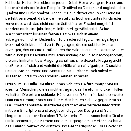
Echtleder Hüllen. Perfektion in jedem Detail. Geschwungene Nähte aus
Leder sind ein perfektes Beispiel für stilvolles Design und unglaubliche
Qualität und Funktionalität. Jedes Etui aus dieser exklusiven Serie ist
perfekt verarbeitet, da bei der Herstellung hochwertigstes Rindsleder
verwendet wird, das nicht nur ein ästhetisches Erscheinungsbild,
sondern auch eine jahrelange Haltbarkeit gewährleistet. Seine
Weichheit sorgt für einen festen Halt, was sich in einem
außergewöhnlichen Bedienkomfort niederschlägt. Ein einzigartiges
Merkmal Kollektion sind zarte Prägungen, die ein subtiles Muster
erzeugen, das an eine Straße durch die Wildnis erinnert. Dieses Muster
wird durch präzise Nähte mit Fäden entlang der Linien hervorgehoben,
die eine Einheit mit der Prägung schaffen. Eine dezente Prägung zieht
die Blicke auf sich und verleiht der Hülle einen einzigartigen Charakter.
Lassen Sie Ihr iPhone und Samsung Smartphone noch stilvoller
aussehen und sich von anderen Geräten abheben.
Ultra Slim 0,3 Hülle. Die ultradünnen Schutzhülle für Smartphone ist
ideal für Menschen, die es nicht ertragen, das Telefon in dicken Hüllen
zu halten. Die extrem schlanke Hülle von nur 0,3 mm ist fast die zweite
Haut Ihres Smartphones und bietet den besten Schutz gegen Kratzer.
Die ultra-transparente Oberfläche garantiert eine perfekte Integration
mit dem Smartphone und zeigt sein elegantes Design und Stil.
Hergestellt aus sehr flexiblem TPU Material. Es hat Ausschnitte für alle
Funktionstasten, die Kamera und die Eingänge des Telefons. Schützt
das Telefon perfekt vor Kratzern und Beschädigungen. Das Cover hat