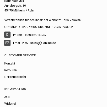
Boris Volovnik
Annabergstr. 39
45470 Mülheim / Ruhr
Verantwortlich für den Inhalt der Website: Boris Volovnik
USt-IdNr: DE323979265 SteuerNr.: 120/5289/3302
Phone:
+49(0)208/9413505
Email: PDA-Punkt(@)t-online.de
CUSTOMER SERVICE
Kontakt
Retouren
Seitenübersicht
INFORMATION
AGB
Widerruf