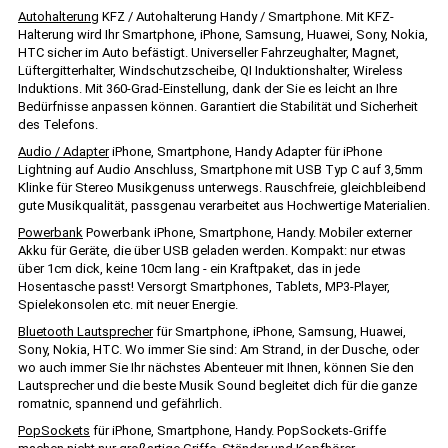
Autohalterung
KFZ / Autohalterung Handy / Smartphone. Mit KFZ-
Halterung wird Ihr Smartphone, iPhone, Samsung, Huawei, Sony, Nokia,
HTC sicher im Auto befästigt. Universeller Fahrzeughalter, Magnet,
Lüftergitterhalter, Windschutzscheibe, QI Induktionshalter, Wireless
Induktions. Mit 360-Grad-Einstellung, dank der Sie es leicht an Ihre
Bedürfnisse anpassen können. Garantiert die Stabilität und Sicherheit
des Telefons.
Audio / Adapter
iPhone, Smartphone, Handy Adapter für iPhone
Lightning auf Audio Anschluss, Smartphone mit USB Typ C auf 3,5mm
Klinke für Stereo Musikgenuss unterwegs. Rauschfreie, gleichbleibend
gute Musikqualität, passgenau verarbeitet aus Hochwertige Materialien.
Powerbank
Powerbank iPhone, Smartphone, Handy. Mobiler externer
Akku für Geräte, die über USB geladen werden. Kompakt: nur etwas
über 1cm dick, keine 10cm lang - ein Kraftpaket, das in jede
Hosentasche passt! Versorgt Smartphones, Tablets, MP3-Player,
Spielekonsolen etc. mit neuer Energie.
Bluetooth Lautsprecher
für Smartphone, iPhone, Samsung, Huawei,
Sony, Nokia, HTC. Wo immer Sie sind: Am Strand, in der Dusche, oder
wo auch immer Sie Ihr nächstes Abenteuer mit Ihnen, können Sie den
Lautsprecher und die beste Musik Sound begleitet dich für die ganze
romatnic, spannend und gefährlich.
PopSockets
für iPhone, Smartphone, Handy. PopSockets-Griffe