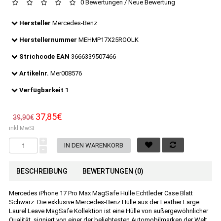
0 Bewertungen
/
Neue Bewertung
Hersteller
Mercedes-Benz
Herstellernummer
MEHMP17X25ROOLK
Strichcode EAN
3666339507466
Artikelnr.
Mer008576
Verfügbarkeit
1
37,85€
39,90€
inkl.MwSt
+
-
BESCHREIBUNG
BEWERTUNGEN (0)
Mercedes iPhone 17 Pro Max MagSafe Hülle Echtleder Case Blatt
Schwarz. Die exklusive Mercedes-Benz Hülle aus der Leather Large
Laurel Leave MagSafe Kollektion ist eine Hülle von außergewöhnlicher
Qualität, signiert von einer der beliebtesten Automobilmarken der Welt.