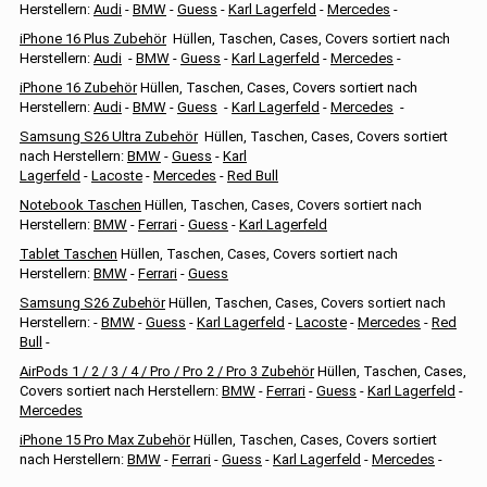
Herstellern:
Audi
-
BMW
-
Guess
-
Karl Lagerfeld
-
Mercedes
-
iPhone 16 Plus Zubehör
Hüllen, Taschen, Cases, Covers sortiert nach
Herstellern:
Audi
-
BMW
-
Guess
-
Karl Lagerfeld
-
Mercedes
-
iPhone 16 Zubehör
Hüllen, Taschen, Cases, Covers sortiert nach
Herstellern:
Audi
-
BMW
-
Guess
-
Karl Lagerfeld
-
Mercedes
-
Samsung S26 Ultra Zubehör
Hüllen, Taschen, Cases, Covers sortiert
nach Herstellern:
BMW
-
Guess
-
Karl
Lagerfeld
-
Lacoste
-
Mercedes
-
Red Bull
Notebook Taschen
Hüllen, Taschen, Cases, Covers sortiert nach
Herstellern:
BMW
-
Ferrari
-
Guess
-
Karl Lagerfeld
Tablet Taschen
Hüllen, Taschen, Cases, Covers sortiert nach
Herstellern:
BMW
-
Ferrari
-
Guess
Samsung S26 Zubehör
Hüllen, Taschen, Cases, Covers sortiert nach
Herstellern: -
BMW
-
Guess
-
Karl Lagerfeld
-
Lacoste
-
Mercedes
-
Red
Bull
-
AirPods 1 / 2 / 3 / 4 / Pro / Pro 2 / Pro 3 Zubehör
Hüllen, Taschen, Cases,
Covers sortiert nach Herstellern:
BMW
-
Ferrari
-
Guess
-
Karl Lagerfeld
-
Mercedes
iPhone 15 Pro Max Zubehör
Hüllen, Taschen, Cases, Covers sortiert
nach Herstellern:
BMW
-
Ferrari
-
Guess
-
Karl Lagerfeld
-
Mercedes
-