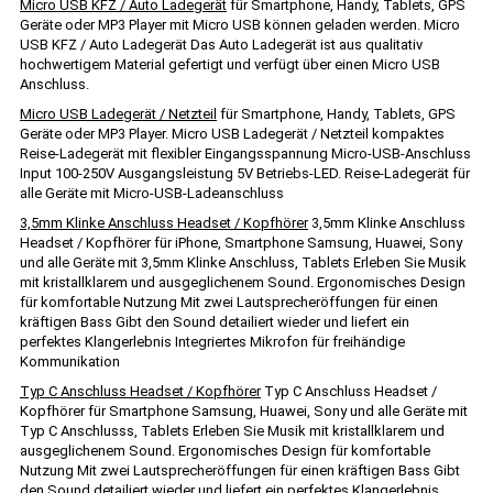
Micro USB KFZ / Auto Ladegerät
für Smartphone, Handy, Tablets, GPS
Geräte oder MP3 Player mit Micro USB können geladen werden. Micro
USB KFZ / Auto Ladegerät Das Auto Ladegerät ist aus qualitativ
hochwertigem Material gefertigt und verfügt über einen Micro USB
Anschluss.
Micro USB Ladegerät / Netzteil
für Smartphone, Handy, Tablets, GPS
Geräte oder MP3 Player. Micro USB Ladegerät / Netzteil kompaktes
Reise-Ladegerät mit flexibler Eingangsspannung Micro-USB-Anschluss
Input 100-250V Ausgangsleistung 5V Betriebs-LED. Reise-Ladegerät für
alle Geräte mit Micro-USB-Ladeanschluss
3,5mm Klinke Anschluss Headset / Kopfhörer
3,5mm Klinke Anschluss
Headset / Kopfhörer für iPhone, Smartphone Samsung, Huawei, Sony
und alle Geräte mit 3,5mm Klinke Anschluss, Tablets Erleben Sie Musik
mit kristallklarem und ausgeglichenem Sound. Ergonomisches Design
für komfortable Nutzung Mit zwei Lautsprecheröffungen für einen
kräftigen Bass Gibt den Sound detailiert wieder und liefert ein
perfektes Klangerlebnis Integriertes Mikrofon für freihändige
Kommunikation
Typ C Anschluss Headset / Kopfhörer
Typ C Anschluss Headset /
Kopfhörer für Smartphone Samsung, Huawei, Sony und alle Geräte mit
Typ C Anschlusss, Tablets Erleben Sie Musik mit kristallklarem und
ausgeglichenem Sound. Ergonomisches Design für komfortable
Nutzung Mit zwei Lautsprecheröffungen für einen kräftigen Bass Gibt
den Sound detailiert wieder und liefert ein perfektes Klangerlebnis