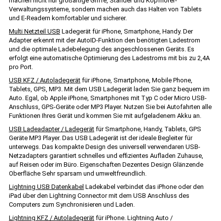
machen nicht nur großartige Griffe, Ständer und Kopfhörer-
Verwaltungssysteme, sondern machen auch das Halten von Tablets
und E-Readern komfortabler und sicherer.
Multi Netzteil USB
Ladegerät für iPhone, Smartphone, Handy. Der
Adapter erkennt mit der AutoID-Funktion den benötigten Ladestrom
und die optimale Ladebelegung des angeschlossenen Geräts. Es
erfolgt eine automatische Optimierung des Ladestroms mit bis zu 2,4A
pro Port.
USB KFZ / Autoladegerät
für iPhone, Smartphone, Mobile Phone,
Tablets, GPS, MP3. Mit dem USB Ladegerät laden Sie ganz bequem im
Auto. Egal, ob Apple iPhone, Smartphones mit Typ C oder Micro USB-
Anschluss, GPS-Geräte oder MP3 Player. Nutzen Sie bei Autofahrten alle
Funktionen Ihres Gerät und kommen Sie mit aufgeladenem Akku an.
USB Ladeadapter / Ladegerät
für Smartphone, Handy, Tablets, GPS
Geräte MP3 Player. Das USB Ladegerät ist der ideale Begleiter für
unterwegs. Das kompakte Design des universell verwendaren USB-
Netzadapters garantiert schnelles und effizientes Aufladen Zuhause,
auf Reisen oder im Büro. Eigenschaften Dezentes Design Glänzende
Oberfläche Sehr sparsam und umweltfreundlich.
Lightning USB Datenkabel
Ladekabel verbindet das iPhone oder den
iPad über den Lightning Connector mit dem USB Anschluss des
Computers zum Synchronisieren und Laden.
Lightning KFZ / Autoladegerät
für iPhone. Lightning Auto /