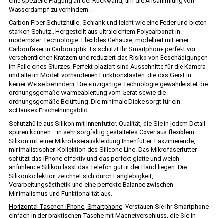
eine spezielle Prägung an der Rückwand, um die Ansammlung von
Wasserdampf zu verhindern.
Carbon Fiber Schutzhülle. Schlank und leicht wie eine Feder und bieten
starken Schutz.. Hergestellt aus ultraleichtem Polycarbonat in
modernster Technologie. Flexibles Gehäuse, modelliert mit einer
Carbonfaser in Carbonoptik. Es schützt Ihr Smartphone perfekt vor
versehentlichen Kratzern und reduziert das Risiko von Beschädigungen
im Falle eines Sturzes. Perfekt plaziert sind Ausschnitte für die Kamera
und alle im Modell vorhandenen Funktionstasten, die das Gerät in
keiner Weise behindern. Die einzigartige Technologie gewährleistet die
ordnungsgemäße Wärmeableitung vom Gerät sowie die
ordnungsgemäße Belüftung. Die minimale Dicke sorgt für ein
schlankes Erscheinungsbild.
Schutzhülle aus Silikon mit Innenfutter. Qualität, die Sie in jedem Detail
spüren können. Ein sehr sorgfältig gestaltetes Cover aus flexiblem
Silikon mit einer Mikrofaserauskleidung Innenfutter. Faszinierende,
minimalistischen Kollektion des Silicone Line. Das Mikrofaserfutter
schützt das iPhone effektiv und das perfekt glatte und weich
anfühlende Silikon lässt das Telefon gut in der Hand liegen. Die
Silikonkollektion zeichnet sich durch Langlebigkeit,
Verarbeitungsästhetik und eine perfekte Balance zwischen
Minimalismus und Funktionalität aus.
Horizontal Taschen iPhone, Smartphone
Verstauen Sie ihr Smartphone
einfach in der praktischen Tasche mit Magnetverschluss, die Sie in