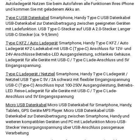
Autoladegerät Nutzen Sie beim Autofahren alle Funktionen Ihres iPhone
und kommen Sie mit geladenem Akku an.
Type C USB Datenkabel
Smartphone, Handy Type C USB Datenkabel
USB-Datenkabel zur Datenübertragung zwischen geeigneten Geräten
mit Ladefunktion. USB Type C-Stecker auf USB A 2.0-Stecker. Langer
USB-C-Stecker (ca. 9-9,5mm)
Type C KFZ / Auto Ladegerät
Smartphone, Handy Type C KFZ / Auto
Ladegerät KFZ-Ladekabel mit USB-C (Type-C) Anschluss für 12V- und
24V-Anschlüsse Betriebs-LED Ausgangsleistung, schlankes Gehäuse.
Ladegerät für alle Geräte mit USB-C / Type C Lade-Anschluss und 5V
Eingangsspannung.
Type C Ladegerät / Netzteil
Smartphone, Handy Type C Ladegerät /
Netzteil USB Type C 5V / 2A schwarz mit flexibler Eingangsspannung
USB-C (Type-C) Anschluss Input 100-250V Ausgangsleistung, Betriebs-
LED. Reise-Ladegerät für alle Geräte mit USB-C / Type C Lade-
Anschluss und 5V Eingangsspannung
Micro USB Datenkabel
Micro USB Datenkabel für Smartphone, Handy,
Tablets, GPS Geräte MP3 Player. Micro USB Datenkabel USB-
Datenkabel zur Datenübertragung zwischen Smartphone, Handy und
weiteren kompatiblen Geräten und PC mit Ladefunktion Micro-USB-
Stecker Versorgungsspannung über USB-Anschluss passgenaue
Verarbeitung