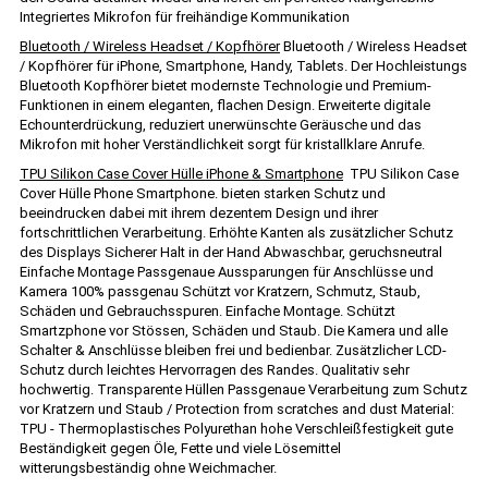
Integriertes Mikrofon für freihändige Kommunikation
Bluetooth / Wireless Headset / Kopfhörer
Bluetooth / Wireless Headset
/ Kopfhörer für iPhone, Smartphone, Handy, Tablets. Der Hochleistungs
Bluetooth Kopfhörer bietet modernste Technologie und Premium-
Funktionen in einem eleganten, flachen Design. Erweiterte digitale
Echounterdrückung, reduziert unerwünschte Geräusche und das
Mikrofon mit hoher Verständlichkeit sorgt für kristallklare Anrufe.
TPU Silikon Case Cover Hülle iPhone & Smartphone
TPU Silikon Case
Cover Hülle Phone Smartphone. bieten starken Schutz und
beeindrucken dabei mit ihrem dezentem Design und ihrer
fortschrittlichen Verarbeitung. Erhöhte Kanten als zusätzlicher Schutz
des Displays Sicherer Halt in der Hand Abwaschbar, geruchsneutral
Einfache Montage Passgenaue Aussparungen für Anschlüsse und
Kamera 100% passgenau Schützt vor Kratzern, Schmutz, Staub,
Schäden und Gebrauchsspuren. Einfache Montage. Schützt
Smartzphone vor Stössen, Schäden und Staub. Die Kamera und alle
Schalter & Anschlüsse bleiben frei und bedienbar. Zusätzlicher LCD-
Schutz durch leichtes Hervorragen des Randes. Qualitativ sehr
hochwertig. Transparente Hüllen Passgenaue Verarbeitung zum Schutz
vor Kratzern und Staub / Protection from scratches and dust Material:
TPU - Thermoplastisches Polyurethan hohe Verschleißfestigkeit gute
Beständigkeit gegen Öle, Fette und viele Lösemittel
witterungsbeständig ohne Weichmacher.