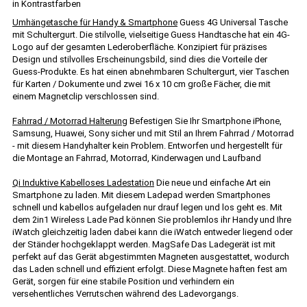
in Kontrastfarben
Umhängetasche für Handy & Smartphone
Guess 4G Universal Tasche
mit Schultergurt. Die stilvolle, vielseitige Guess Handtasche hat ein 4G-
Logo auf der gesamten Lederoberfläche. Konzipiert für präzises
Design und stilvolles Erscheinungsbild, sind dies die Vorteile der
Guess-Produkte. Es hat einen abnehmbaren Schultergurt, vier Taschen
für Karten / Dokumente und zwei 16 x 10 cm große Fächer, die mit
einem Magnetclip verschlossen sind.
Fahrrad / Motorrad Halterung
Befestigen Sie Ihr Smartphone iPhone,
Samsung, Huawei, Sony sicher und mit Stil an Ihrem Fahrrad / Motorrad
- mit diesem Handyhalter kein Problem. Entworfen und hergestellt für
die Montage an Fahrrad, Motorrad, Kinderwagen und Laufband
Qi Induktive Kabelloses Ladestation
Die neue und einfache Art ein
Smartphone zu laden. Mit diesem Ladepad werden Smartphones
schnell und kabellos aufgeladen nur drauf legen und los geht es. Mit
dem 2in1 Wireless Lade Pad können Sie problemlos ihr Handy und Ihre
iWatch gleichzeitig laden dabei kann die iWatch entweder liegend oder
der Ständer hochgeklappt werden. MagSafe Das Ladegerät ist mit
perfekt auf das Gerät abgestimmten Magneten ausgestattet, wodurch
das Laden schnell und effizient erfolgt. Diese Magnete haften fest am
Gerät, sorgen für eine stabile Position und verhindern ein
versehentliches Verrutschen während des Ladevorgangs.