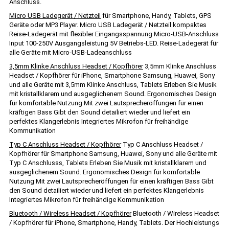
Anschluss.
Micro USB Ladegerät / Netzteil
für Smartphone, Handy, Tablets, GPS
Geräte oder MP3 Player. Micro USB Ladegerät / Netzteil kompaktes
Reise-Ladegerät mit flexibler Eingangsspannung Micro-USB-Anschluss
Input 100-250V Ausgangsleistung 5V Betriebs-LED. Reise-Ladegerät für
alle Geräte mit Micro-USB-Ladeanschluss
3,5mm Klinke Anschluss Headset / Kopfhörer
3,5mm Klinke Anschluss
Headset / Kopfhörer für iPhone, Smartphone Samsung, Huawei, Sony
und alle Geräte mit 3,5mm Klinke Anschluss, Tablets Erleben Sie Musik
mit kristallklarem und ausgeglichenem Sound. Ergonomisches Design
für komfortable Nutzung Mit zwei Lautsprecheröffungen für einen
kräftigen Bass Gibt den Sound detailiert wieder und liefert ein
perfektes Klangerlebnis Integriertes Mikrofon für freihändige
Kommunikation
Typ C Anschluss Headset / Kopfhörer
Typ C Anschluss Headset /
Kopfhörer für Smartphone Samsung, Huawei, Sony und alle Geräte mit
Typ C Anschlusss, Tablets Erleben Sie Musik mit kristallklarem und
ausgeglichenem Sound. Ergonomisches Design für komfortable
Nutzung Mit zwei Lautsprecheröffungen für einen kräftigen Bass Gibt
den Sound detailiert wieder und liefert ein perfektes Klangerlebnis
Integriertes Mikrofon für freihändige Kommunikation
Bluetooth / Wireless Headset / Kopfhörer
Bluetooth / Wireless Headset
/ Kopfhörer für iPhone, Smartphone, Handy, Tablets. Der Hochleistungs