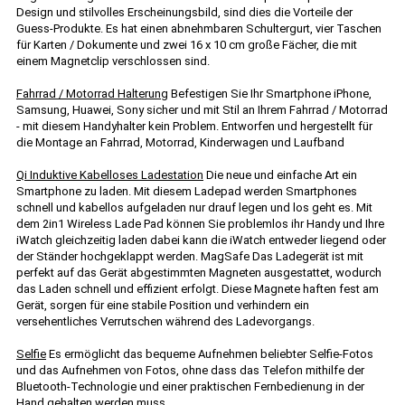
Design und stilvolles Erscheinungsbild, sind dies die Vorteile der
Guess-Produkte. Es hat einen abnehmbaren Schultergurt, vier Taschen
für Karten / Dokumente und zwei 16 x 10 cm große Fächer, die mit
einem Magnetclip verschlossen sind.
Fahrrad / Motorrad Halterung
Befestigen Sie Ihr Smartphone iPhone,
Samsung, Huawei, Sony sicher und mit Stil an Ihrem Fahrrad / Motorrad
- mit diesem Handyhalter kein Problem. Entworfen und hergestellt für
die Montage an Fahrrad, Motorrad, Kinderwagen und Laufband
Qi Induktive Kabelloses Ladestation
Die neue und einfache Art ein
Smartphone zu laden. Mit diesem Ladepad werden Smartphones
schnell und kabellos aufgeladen nur drauf legen und los geht es. Mit
dem 2in1 Wireless Lade Pad können Sie problemlos ihr Handy und Ihre
iWatch gleichzeitig laden dabei kann die iWatch entweder liegend oder
der Ständer hochgeklappt werden. MagSafe Das Ladegerät ist mit
perfekt auf das Gerät abgestimmten Magneten ausgestattet, wodurch
das Laden schnell und effizient erfolgt. Diese Magnete haften fest am
Gerät, sorgen für eine stabile Position und verhindern ein
versehentliches Verrutschen während des Ladevorgangs.
Selfie
Es ermöglicht das bequeme Aufnehmen beliebter Selfie-Fotos
und das Aufnehmen von Fotos, ohne dass das Telefon mithilfe der
Bluetooth-Technologie und einer praktischen Fernbedienung in der
Hand gehalten werden muss.