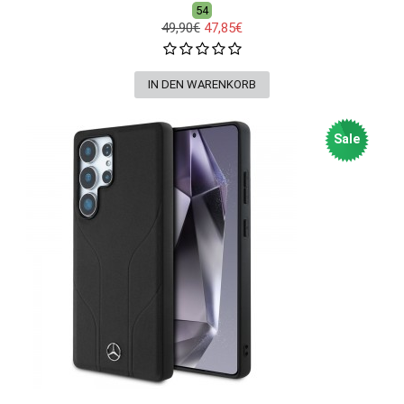
54
49,90€
47,85€
Sale