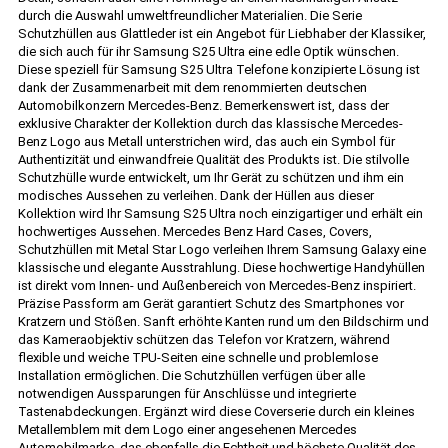
durch die Auswahl umweltfreundlicher Materialien. Die Serie
Schutzhüllen aus Glattleder ist ein Angebot für Liebhaber der Klassiker,
die sich auch für ihr Samsung S25 Ultra eine edle Optik wünschen.
Diese speziell für Samsung S25 Ultra Telefone konzipierte Lösung ist
dank der Zusammenarbeit mit dem renommierten deutschen
Automobilkonzern Mercedes-Benz. Bemerkenswert ist, dass der
exklusive Charakter der Kollektion durch das klassische Mercedes-
Benz Logo aus Metall unterstrichen wird, das auch ein Symbol für
Authentizität und einwandfreie Qualität des Produkts ist. Die stilvolle
Schutzhülle wurde entwickelt, um Ihr Gerät zu schützen und ihm ein
modisches Aussehen zu verleihen. Dank der Hüllen aus dieser
Kollektion wird Ihr Samsung S25 Ultra noch einzigartiger und erhält ein
hochwertiges Aussehen. Mercedes Benz Hard Cases, Covers,
Schutzhüllen mit Metal Star Logo verleihen Ihrem Samsung Galaxy eine
klassische und elegante Ausstrahlung. Diese hochwertige Handyhüllen
ist direkt vom Innen- und Außenbereich von Mercedes-Benz inspiriert.
Präzise Passform am Gerät garantiert Schutz des Smartphones vor
Kratzern und Stößen. Sanft erhöhte Kanten rund um den Bildschirm und
das Kameraobjektiv schützen das Telefon vor Kratzern, während
flexible und weiche TPU-Seiten eine schnelle und problemlose
Installation ermöglichen. Die Schutzhüllen verfügen über alle
notwendigen Aussparungen für Anschlüsse und integrierte
Tastenabdeckungen. Ergänzt wird diese Coverserie durch ein kleines
Metallemblem mit dem Logo einer angesehenen Mercedes
Automobilmarke, das ebenfalls die Echtheit und höchste Qualität des