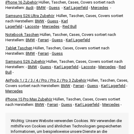
iPhone 16 Zubehör
Hüllen, Taschen, Cases, Covers sortiert nach
Herstellern:
Audi
-
BMW
-
Guess
-
Karl Lagerfeld
-
Mercedes
-
Samsung S26 Ultra Zubehör
Hüllen, Taschen, Cases, Covers sortiert
nach Herstellern:
BMW
-
Guess
-
Karl
Lagerfeld
-
Lacoste
-
Mercedes
-
Red Bull
Notebook Taschen
Hüllen, Taschen, Cases, Covers sortiert nach
Herstellern:
BMW
-
Ferrari
-
Guess
-
Karl Lagerfeld
Tablet Taschen
Hüllen, Taschen, Cases, Covers sortiert nach
Herstellern:
BMW
-
Ferrari
-
Guess
Samsung S26 Zubehör
Hüllen, Taschen, Cases, Covers sortiert nach
Herstellern: -
BMW
-
Guess
-
Karl Lagerfeld
-
Lacoste
-
Mercedes
-
Red
Bull
-
AirPods 1 / 2 / 3 / 4 / Pro / Pro 2 / Pro 3 Zubehör
Hüllen, Taschen, Cases,
Covers sortiert nach Herstellern:
BMW
-
Ferrari
-
Guess
-
Karl Lagerfeld
-
Mercedes
iPhone 15 Pro Max Zubehör
Hüllen, Taschen, Cases, Covers sortiert
nach Herstellern:
BMW
-
Ferrari
-
Guess
-
Karl Lagerfeld
-
Mercedes
-
Wichtig: Unsere Website verwenden Cookies. Wir verwenden die
mithilfe von Cookies und ähnlichen Technologien gespeicherten
Informationen, um beispielsweise unsere Dienste an die