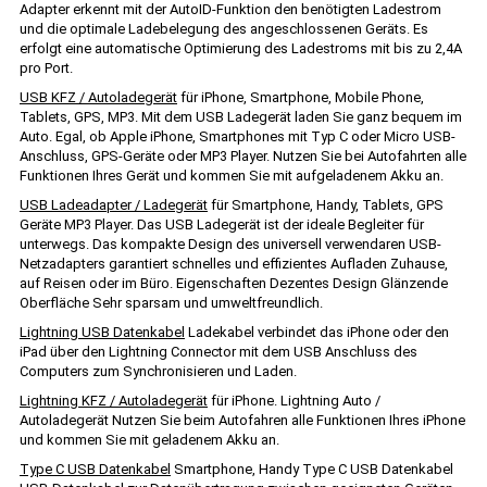
Adapter erkennt mit der AutoID-Funktion den benötigten Ladestrom
und die optimale Ladebelegung des angeschlossenen Geräts. Es
erfolgt eine automatische Optimierung des Ladestroms mit bis zu 2,4A
pro Port.
USB KFZ / Autoladegerät
für iPhone, Smartphone, Mobile Phone,
Tablets, GPS, MP3. Mit dem USB Ladegerät laden Sie ganz bequem im
Auto. Egal, ob Apple iPhone, Smartphones mit Typ C oder Micro USB-
Anschluss, GPS-Geräte oder MP3 Player. Nutzen Sie bei Autofahrten alle
Funktionen Ihres Gerät und kommen Sie mit aufgeladenem Akku an.
USB Ladeadapter / Ladegerät
für Smartphone, Handy, Tablets, GPS
Geräte MP3 Player. Das USB Ladegerät ist der ideale Begleiter für
unterwegs. Das kompakte Design des universell verwendaren USB-
Netzadapters garantiert schnelles und effizientes Aufladen Zuhause,
auf Reisen oder im Büro. Eigenschaften Dezentes Design Glänzende
Oberfläche Sehr sparsam und umweltfreundlich.
Lightning USB Datenkabel
Ladekabel verbindet das iPhone oder den
iPad über den Lightning Connector mit dem USB Anschluss des
Computers zum Synchronisieren und Laden.
Lightning KFZ / Autoladegerät
für iPhone. Lightning Auto /
Autoladegerät Nutzen Sie beim Autofahren alle Funktionen Ihres iPhone
und kommen Sie mit geladenem Akku an.
Type C USB Datenkabel
Smartphone, Handy Type C USB Datenkabel