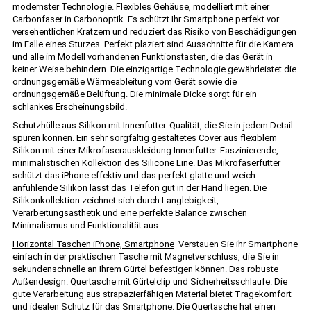
modernster Technologie. Flexibles Gehäuse, modelliert mit einer
Carbonfaser in Carbonoptik. Es schützt Ihr Smartphone perfekt vor
versehentlichen Kratzern und reduziert das Risiko von Beschädigungen
im Falle eines Sturzes. Perfekt plaziert sind Ausschnitte für die Kamera
und alle im Modell vorhandenen Funktionstasten, die das Gerät in
keiner Weise behindern. Die einzigartige Technologie gewährleistet die
ordnungsgemäße Wärmeableitung vom Gerät sowie die
ordnungsgemäße Belüftung. Die minimale Dicke sorgt für ein
schlankes Erscheinungsbild.
Schutzhülle aus Silikon mit Innenfutter. Qualität, die Sie in jedem Detail
spüren können. Ein sehr sorgfältig gestaltetes Cover aus flexiblem
Silikon mit einer Mikrofaserauskleidung Innenfutter. Faszinierende,
minimalistischen Kollektion des Silicone Line. Das Mikrofaserfutter
schützt das iPhone effektiv und das perfekt glatte und weich
anfühlende Silikon lässt das Telefon gut in der Hand liegen. Die
Silikonkollektion zeichnet sich durch Langlebigkeit,
Verarbeitungsästhetik und eine perfekte Balance zwischen
Minimalismus und Funktionalität aus.
Horizontal Taschen iPhone, Smartphone
Verstauen Sie ihr Smartphone
einfach in der praktischen Tasche mit Magnetverschluss, die Sie in
sekundenschnelle an Ihrem Gürtel befestigen können. Das robuste
Außendesign. Quertasche mit Gürtelclip und Sicherheitsschlaufe. Die
gute Verarbeitung aus strapazierfähigen Material bietet Tragekomfort
und idealen Schutz für das Smartphone. Die Quertasche hat einen