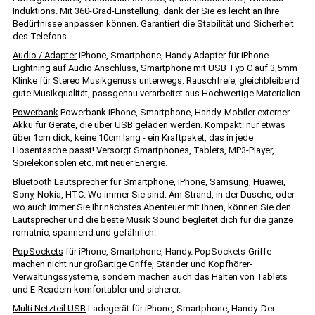
Induktions. Mit 360-Grad-Einstellung, dank der Sie es leicht an Ihre
Bedürfnisse anpassen können. Garantiert die Stabilität und Sicherheit
des Telefons.
Audio / Adapter
iPhone, Smartphone, Handy Adapter für iPhone
Lightning auf Audio Anschluss, Smartphone mit USB Typ C auf 3,5mm
Klinke für Stereo Musikgenuss unterwegs. Rauschfreie, gleichbleibend
gute Musikqualität, passgenau verarbeitet aus Hochwertige Materialien.
Powerbank
Powerbank iPhone, Smartphone, Handy. Mobiler externer
Akku für Geräte, die über USB geladen werden. Kompakt: nur etwas
über 1cm dick, keine 10cm lang - ein Kraftpaket, das in jede
Hosentasche passt! Versorgt Smartphones, Tablets, MP3-Player,
Spielekonsolen etc. mit neuer Energie.
Bluetooth Lautsprecher
für Smartphone, iPhone, Samsung, Huawei,
Sony, Nokia, HTC. Wo immer Sie sind: Am Strand, in der Dusche, oder
wo auch immer Sie Ihr nächstes Abenteuer mit Ihnen, können Sie den
Lautsprecher und die beste Musik Sound begleitet dich für die ganze
romatnic, spannend und gefährlich.
PopSockets
für iPhone, Smartphone, Handy. PopSockets-Griffe
machen nicht nur großartige Griffe, Ständer und Kopfhörer-
Verwaltungssysteme, sondern machen auch das Halten von Tablets
und E-Readern komfortabler und sicherer.
Multi Netzteil USB
Ladegerät für iPhone, Smartphone, Handy. Der