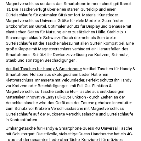
Magnetverschluss so dass das Smartphone immer schnell griffbereit
ist. Die Tasche verfügt über einen starren Gürtelclip und einer
Gürtelschlaufe für optimalen Sitzkomfort. Material: Kunstleder.
Magnetverschluss Universal Größe für viele Modelle. Guter fester
Sitzkomfort am Gürtel. Optimaler Schutz für Display und Gehäuse mit
elastischen Seiten für Nutzung einer zusätzlichen Hülle. Stahlclip +
Sicherungsschlaufe Schwarze Durch die mehr als 5cm breite
Gürtelschlaufe ist die Tasche nahezu mit allen Gürteln kompatibel. Eine
große Klappe mit Magnetverschluss verhindert ein Herausfallen des
Smartphones. Schützt Ihr Device zuverlässig vor Kratzern, Schmutz,
Staub und sonstigen Beschädigungen.
Vertikal Taschen für Handy & Smartphone
Vertikal Taschen für Handy &
Smartphone. Holster aus ökologischem Leder. Hat einen
Klettverschluss. Innenseite mit Veloursleder. Perfekt schützt Ihr Handy
vor Kratzern oder Beschädigungen. mit Pull-Out-Funktion &
Magnetverschluss Tasche zeitlose Etui-Tasche aus erstklassigen
Materialien innovative Easy Pull-Out-Funktion - durch Ziehen an der
Verschlusslasche wird das Gerät aus der Tasche gehoben Innenfutter
zum Schutz vor Kratzern Verschlusslasche mit Magnetverschluss
Gürtelschlaufe auf der Rückseite Verschlusslasche und Gürtelschlaufe
in Kontrastfarben
Umhängetasche für Handy & Smartphone
Guess 4G Universal Tasche
mit Schultergurt. Die stilvolle, vielseitige Guess Handtasche hat ein 4G-
Logo auf der gesamten Lederoberfläche. Konzipiert für präzises