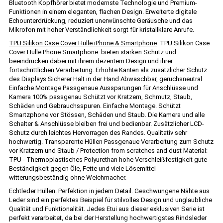
Bluetooth Kopfhörer bietet modernste Technologie und Premium-
Funktionen in einem eleganten, flachen Design. Erweiterte digitale
Echounterdrückung, reduziert unerwünschte Geräusche und das
Mikrofon mit hoher Verständlichkeit sorgt für kristallklare Anrufe.
TPU Silikon Case Cover Hülle iPhone & Smartphone
TPU Silikon Case
Cover Hülle Phone Smartphone. bieten starken Schutz und
beeindrucken dabei mit ihrem dezentem Design und ihrer
fortschrittlichen Verarbeitung. Erhöhte Kanten als zusätzlicher Schutz
des Displays Sicherer Halt in der Hand Abwaschbar, geruchsneutral
Einfache Montage Passgenaue Aussparungen für Anschlüsse und
Kamera 100% passgenau Schützt vor Kratzern, Schmutz, Staub,
Schäden und Gebrauchsspuren. Einfache Montage. Schützt
Smartzphone vor Stössen, Schäden und Staub. Die Kamera und alle
Schalter & Anschlüsse bleiben frei und bedienbar. Zusätzlicher LCD-
Schutz durch leichtes Hervorragen des Randes. Qualitativ sehr
hochwertig. Transparente Hüllen Passgenaue Verarbeitung zum Schutz
vor Kratzern und Staub / Protection from scratches and dust Material:
TPU - Thermoplastisches Polyurethan hohe Verschleißfestigkeit gute
Beständigkeit gegen Öle, Fette und viele Lösemittel
witterungsbeständig ohne Weichmacher.
Echtleder Hüllen. Perfektion in jedem Detail. Geschwungene Nähte aus
Leder sind ein perfektes Beispiel für stilvolles Design und unglaubliche
Qualität und Funktionalität. Jedes Etui aus dieser exklusiven Serie ist
perfekt verarbeitet, da bei der Herstellung hochwertigstes Rindsleder