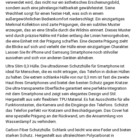
verwendet wird, das nicht nur ein ästhetisches Erscheinungsbild,
sondern auch eine jahrelange Haltbarkeit gewährleistet. Seine
Weichheit sorgt für einen festen Halt, was sich in einem
außergewöhnlichen Bedienkomfort niederschlägt. Ein einzigartiges
Merkmal Kollektion sind zarte Prägungen, die ein subtiles Muster
erzeugen, das an eine Straße durch die Wildnis erinnert. Dieses Muster
wird durch präzise Nähte mit Fäden entlang der Linien hervorgehoben,
die eine Einheit mit der Prägung schaffen. Eine dezente Prägung zieht
die Blicke auf sich und verleiht der Hülle einen einzigartigen Charakter.
Lassen Sie Ihr iPhone und Samsung Smartphone noch stilvoller
aussehen und sich von anderen Geräten abheben.
Ultra Slim 0,3 Hülle. Die ultradünnen Schutzhülle für Smartphone ist
ideal für Menschen, die es nicht ertragen, das Telefon in dicken Hüllen
zu halten. Die extrem schlanke Hülle von nur 0,3 mm ist fast die zweite
Haut Ihres Smartphones und bietet den besten Schutz gegen Kratzer.
Die ultra-transparente Oberfläche garantiert eine perfekte Integration
mit dem Smartphone und zeigt sein elegantes Design und Stil.
Hergestellt aus sehr flexiblem TPU Material. Es hat Ausschnitte für alle
Funktionstasten, die Kamera und die Eingänge des Telefons. Schützt
das Telefon perfekt vor Kratzern und Beschädigungen. Das Cover hat
eine spezielle Prägung an der Rückwand, um die Ansammlung von
Wasserdampf zu verhindern.
Carbon Fiber Schutzhülle. Schlank und leicht wie eine Feder und bieten
starken Schutz.. Hergestellt aus ultraleichtem Polycarbonat in