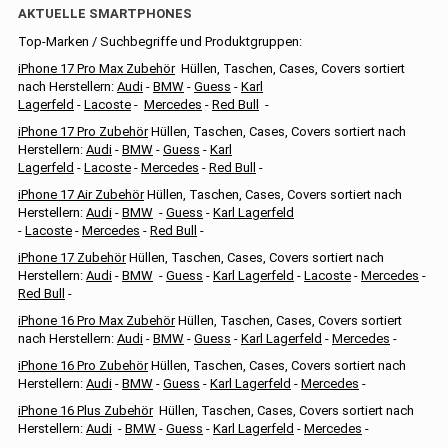
AKTUELLE SMARTPHONES
Top-Marken / Suchbegriffe und Produktgruppen:
iPhone 17 Pro Max Zubehör
Hüllen, Taschen, Cases, Covers sortiert
nach Herstellern:
Audi
-
BMW
-
Guess
-
Karl
Lagerfeld
-
Lacoste
-
Mercedes
-
Red Bull
-
iPhone 17 Pro Zubehör
Hüllen, Taschen, Cases, Covers sortiert nach
Herstellern:
Audi
-
BMW
-
Guess
-
Karl
Lagerfeld
-
Lacoste
-
Mercedes
-
Red Bull
-
iPhone 17 Air Zubehör
Hüllen, Taschen, Cases, Covers sortiert nach
Herstellern:
Audi
-
BMW
-
Guess
-
Karl Lagerfeld
-
Lacoste
-
Mercedes
-
Red Bull
-
iPhone 17 Zubehör
Hüllen, Taschen, Cases, Covers sortiert nach
Herstellern:
Audi
-
BMW
-
Guess
-
Karl Lagerfeld
-
Lacoste
-
Mercedes
-
Red Bull
-
iPhone 16 Pro Max Zubehör
Hüllen, Taschen, Cases, Covers sortiert
nach Herstellern:
Audi
-
BMW
-
Guess
-
Karl Lagerfeld
-
Mercedes
-
iPhone 16 Pro Zubehör
Hüllen, Taschen, Cases, Covers sortiert nach
Herstellern:
Audi
-
BMW
-
Guess
-
Karl Lagerfeld
-
Mercedes
-
iPhone 16 Plus Zubehör
Hüllen, Taschen, Cases, Covers sortiert nach
Herstellern:
Audi
-
BMW
-
Guess
-
Karl Lagerfeld
-
Mercedes
-