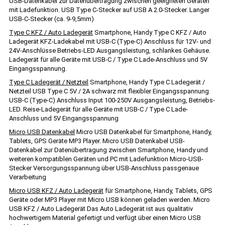
USB-Datenkabel zur Datenübertragung zwischen geeigneten Geräten
mit Ladefunktion. USB Type C-Stecker auf USB A 2.0-Stecker. Langer
USB-C-Stecker (ca. 9-9,5mm)
Type C KFZ / Auto Ladegerät
Smartphone, Handy Type C KFZ / Auto
Ladegerät KFZ-Ladekabel mit USB-C (Type-C) Anschluss für 12V- und
24V-Anschlüsse Betriebs-LED Ausgangsleistung, schlankes Gehäuse.
Ladegerät für alle Geräte mit USB-C / Type C Lade-Anschluss und 5V
Eingangsspannung.
Type C Ladegerät / Netzteil
Smartphone, Handy Type C Ladegerät /
Netzteil USB Type C 5V / 2A schwarz mit flexibler Eingangsspannung
USB-C (Type-C) Anschluss Input 100-250V Ausgangsleistung, Betriebs-
LED. Reise-Ladegerät für alle Geräte mit USB-C / Type C Lade-
Anschluss und 5V Eingangsspannung
Micro USB Datenkabel
Micro USB Datenkabel für Smartphone, Handy,
Tablets, GPS Geräte MP3 Player. Micro USB Datenkabel USB-
Datenkabel zur Datenübertragung zwischen Smartphone, Handy und
weiteren kompatiblen Geräten und PC mit Ladefunktion Micro-USB-
Stecker Versorgungsspannung über USB-Anschluss passgenaue
Verarbeitung
Micro USB KFZ / Auto Ladegerät
für Smartphone, Handy, Tablets, GPS
Geräte oder MP3 Player mit Micro USB können geladen werden. Micro
USB KFZ / Auto Ladegerät Das Auto Ladegerät ist aus qualitativ
hochwertigem Material gefertigt und verfügt über einen Micro USB