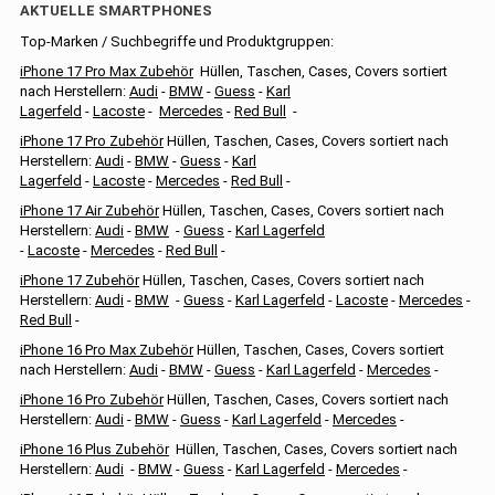
AKTUELLE SMARTPHONES
Top-Marken / Suchbegriffe und Produktgruppen:
iPhone 17 Pro Max Zubehör
Hüllen, Taschen, Cases, Covers sortiert
nach Herstellern:
Audi
-
BMW
-
Guess
-
Karl
Lagerfeld
-
Lacoste
-
Mercedes
-
Red Bull
-
iPhone 17 Pro Zubehör
Hüllen, Taschen, Cases, Covers sortiert nach
Herstellern:
Audi
-
BMW
-
Guess
-
Karl
Lagerfeld
-
Lacoste
-
Mercedes
-
Red Bull
-
iPhone 17 Air Zubehör
Hüllen, Taschen, Cases, Covers sortiert nach
Herstellern:
Audi
-
BMW
-
Guess
-
Karl Lagerfeld
-
Lacoste
-
Mercedes
-
Red Bull
-
iPhone 17 Zubehör
Hüllen, Taschen, Cases, Covers sortiert nach
Herstellern:
Audi
-
BMW
-
Guess
-
Karl Lagerfeld
-
Lacoste
-
Mercedes
-
Red Bull
-
iPhone 16 Pro Max Zubehör
Hüllen, Taschen, Cases, Covers sortiert
nach Herstellern:
Audi
-
BMW
-
Guess
-
Karl Lagerfeld
-
Mercedes
-
iPhone 16 Pro Zubehör
Hüllen, Taschen, Cases, Covers sortiert nach
Herstellern:
Audi
-
BMW
-
Guess
-
Karl Lagerfeld
-
Mercedes
-
iPhone 16 Plus Zubehör
Hüllen, Taschen, Cases, Covers sortiert nach
Herstellern:
Audi
-
BMW
-
Guess
-
Karl Lagerfeld
-
Mercedes
-