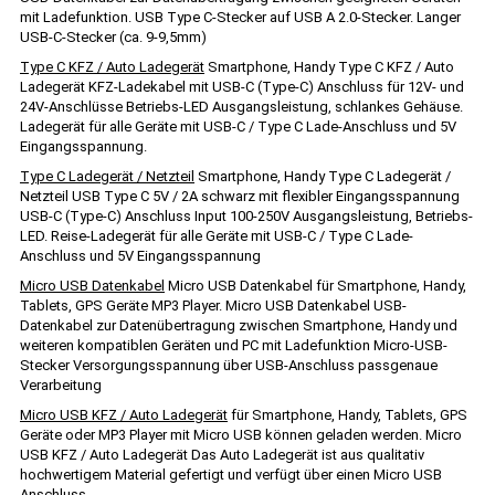
mit Ladefunktion. USB Type C-Stecker auf USB A 2.0-Stecker. Langer
USB-C-Stecker (ca. 9-9,5mm)
Type C KFZ / Auto Ladegerät
Smartphone, Handy Type C KFZ / Auto
Ladegerät KFZ-Ladekabel mit USB-C (Type-C) Anschluss für 12V- und
24V-Anschlüsse Betriebs-LED Ausgangsleistung, schlankes Gehäuse.
Ladegerät für alle Geräte mit USB-C / Type C Lade-Anschluss und 5V
Eingangsspannung.
Type C Ladegerät / Netzteil
Smartphone, Handy Type C Ladegerät /
Netzteil USB Type C 5V / 2A schwarz mit flexibler Eingangsspannung
USB-C (Type-C) Anschluss Input 100-250V Ausgangsleistung, Betriebs-
LED. Reise-Ladegerät für alle Geräte mit USB-C / Type C Lade-
Anschluss und 5V Eingangsspannung
Micro USB Datenkabel
Micro USB Datenkabel für Smartphone, Handy,
Tablets, GPS Geräte MP3 Player. Micro USB Datenkabel USB-
Datenkabel zur Datenübertragung zwischen Smartphone, Handy und
weiteren kompatiblen Geräten und PC mit Ladefunktion Micro-USB-
Stecker Versorgungsspannung über USB-Anschluss passgenaue
Verarbeitung
Micro USB KFZ / Auto Ladegerät
für Smartphone, Handy, Tablets, GPS
Geräte oder MP3 Player mit Micro USB können geladen werden. Micro
USB KFZ / Auto Ladegerät Das Auto Ladegerät ist aus qualitativ
hochwertigem Material gefertigt und verfügt über einen Micro USB
Anschluss.