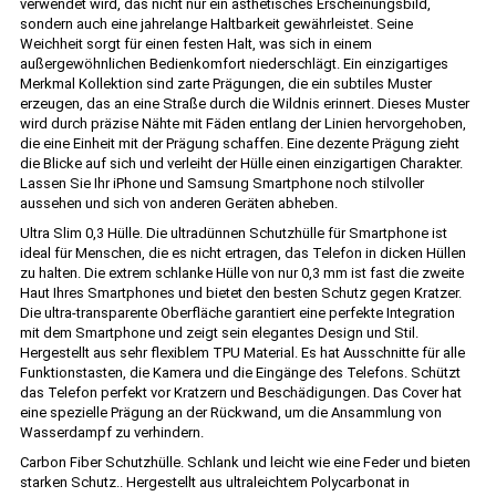
verwendet wird, das nicht nur ein ästhetisches Erscheinungsbild,
sondern auch eine jahrelange Haltbarkeit gewährleistet. Seine
Weichheit sorgt für einen festen Halt, was sich in einem
außergewöhnlichen Bedienkomfort niederschlägt. Ein einzigartiges
Merkmal Kollektion sind zarte Prägungen, die ein subtiles Muster
erzeugen, das an eine Straße durch die Wildnis erinnert. Dieses Muster
wird durch präzise Nähte mit Fäden entlang der Linien hervorgehoben,
die eine Einheit mit der Prägung schaffen. Eine dezente Prägung zieht
die Blicke auf sich und verleiht der Hülle einen einzigartigen Charakter.
Lassen Sie Ihr iPhone und Samsung Smartphone noch stilvoller
aussehen und sich von anderen Geräten abheben.
Ultra Slim 0,3 Hülle. Die ultradünnen Schutzhülle für Smartphone ist
ideal für Menschen, die es nicht ertragen, das Telefon in dicken Hüllen
zu halten. Die extrem schlanke Hülle von nur 0,3 mm ist fast die zweite
Haut Ihres Smartphones und bietet den besten Schutz gegen Kratzer.
Die ultra-transparente Oberfläche garantiert eine perfekte Integration
mit dem Smartphone und zeigt sein elegantes Design und Stil.
Hergestellt aus sehr flexiblem TPU Material. Es hat Ausschnitte für alle
Funktionstasten, die Kamera und die Eingänge des Telefons. Schützt
das Telefon perfekt vor Kratzern und Beschädigungen. Das Cover hat
eine spezielle Prägung an der Rückwand, um die Ansammlung von
Wasserdampf zu verhindern.
Carbon Fiber Schutzhülle. Schlank und leicht wie eine Feder und bieten
starken Schutz.. Hergestellt aus ultraleichtem Polycarbonat in