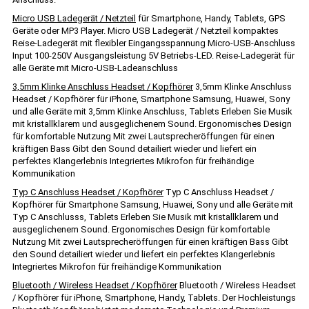
Micro USB Ladegerät / Netzteil
für Smartphone, Handy, Tablets, GPS
Geräte oder MP3 Player. Micro USB Ladegerät / Netzteil kompaktes
Reise-Ladegerät mit flexibler Eingangsspannung Micro-USB-Anschluss
Input 100-250V Ausgangsleistung 5V Betriebs-LED. Reise-Ladegerät für
alle Geräte mit Micro-USB-Ladeanschluss
3,5mm Klinke Anschluss Headset / Kopfhörer
3,5mm Klinke Anschluss
Headset / Kopfhörer für iPhone, Smartphone Samsung, Huawei, Sony
und alle Geräte mit 3,5mm Klinke Anschluss, Tablets Erleben Sie Musik
mit kristallklarem und ausgeglichenem Sound. Ergonomisches Design
für komfortable Nutzung Mit zwei Lautsprecheröffungen für einen
kräftigen Bass Gibt den Sound detailiert wieder und liefert ein
perfektes Klangerlebnis Integriertes Mikrofon für freihändige
Kommunikation
Typ C Anschluss Headset / Kopfhörer
Typ C Anschluss Headset /
Kopfhörer für Smartphone Samsung, Huawei, Sony und alle Geräte mit
Typ C Anschlusss, Tablets Erleben Sie Musik mit kristallklarem und
ausgeglichenem Sound. Ergonomisches Design für komfortable
Nutzung Mit zwei Lautsprecheröffungen für einen kräftigen Bass Gibt
den Sound detailiert wieder und liefert ein perfektes Klangerlebnis
Integriertes Mikrofon für freihändige Kommunikation
Bluetooth / Wireless Headset / Kopfhörer
Bluetooth / Wireless Headset
/ Kopfhörer für iPhone, Smartphone, Handy, Tablets. Der Hochleistungs