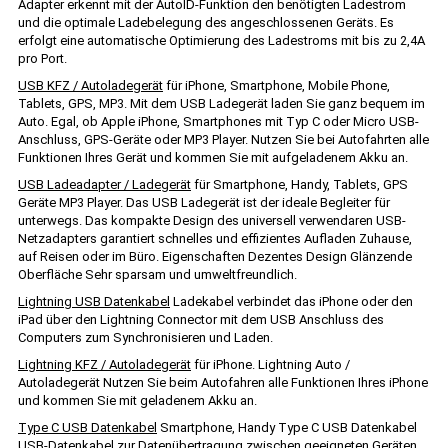
Adapter erkennt mit der AutoID-Funktion den benötigten Ladestrom
und die optimale Ladebelegung des angeschlossenen Geräts. Es
erfolgt eine automatische Optimierung des Ladestroms mit bis zu 2,4A
pro Port.
USB KFZ / Autoladegerät
für iPhone, Smartphone, Mobile Phone,
Tablets, GPS, MP3. Mit dem USB Ladegerät laden Sie ganz bequem im
Auto. Egal, ob Apple iPhone, Smartphones mit Typ C oder Micro USB-
Anschluss, GPS-Geräte oder MP3 Player. Nutzen Sie bei Autofahrten alle
Funktionen Ihres Gerät und kommen Sie mit aufgeladenem Akku an.
USB Ladeadapter / Ladegerät
für Smartphone, Handy, Tablets, GPS
Geräte MP3 Player. Das USB Ladegerät ist der ideale Begleiter für
unterwegs. Das kompakte Design des universell verwendaren USB-
Netzadapters garantiert schnelles und effizientes Aufladen Zuhause,
auf Reisen oder im Büro. Eigenschaften Dezentes Design Glänzende
Oberfläche Sehr sparsam und umweltfreundlich.
Lightning USB Datenkabel
Ladekabel verbindet das iPhone oder den
iPad über den Lightning Connector mit dem USB Anschluss des
Computers zum Synchronisieren und Laden.
Lightning KFZ / Autoladegerät
für iPhone. Lightning Auto /
Autoladegerät Nutzen Sie beim Autofahren alle Funktionen Ihres iPhone
und kommen Sie mit geladenem Akku an.
Type C USB Datenkabel
Smartphone, Handy Type C USB Datenkabel
USB-Datenkabel zur Datenübertragung zwischen geeigneten Geräten