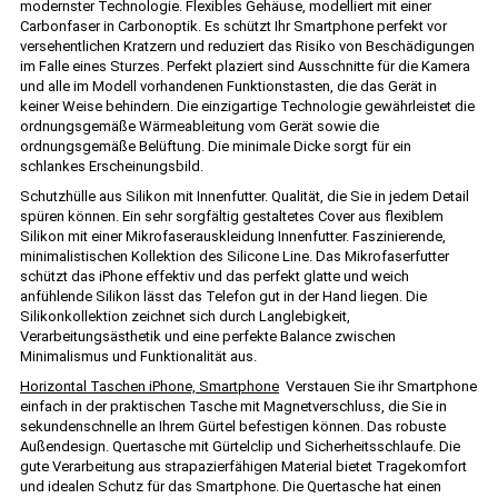
modernster Technologie. Flexibles Gehäuse, modelliert mit einer
Carbonfaser in Carbonoptik. Es schützt Ihr Smartphone perfekt vor
versehentlichen Kratzern und reduziert das Risiko von Beschädigungen
im Falle eines Sturzes. Perfekt plaziert sind Ausschnitte für die Kamera
und alle im Modell vorhandenen Funktionstasten, die das Gerät in
keiner Weise behindern. Die einzigartige Technologie gewährleistet die
ordnungsgemäße Wärmeableitung vom Gerät sowie die
ordnungsgemäße Belüftung. Die minimale Dicke sorgt für ein
schlankes Erscheinungsbild.
Schutzhülle aus Silikon mit Innenfutter. Qualität, die Sie in jedem Detail
spüren können. Ein sehr sorgfältig gestaltetes Cover aus flexiblem
Silikon mit einer Mikrofaserauskleidung Innenfutter. Faszinierende,
minimalistischen Kollektion des Silicone Line. Das Mikrofaserfutter
schützt das iPhone effektiv und das perfekt glatte und weich
anfühlende Silikon lässt das Telefon gut in der Hand liegen. Die
Silikonkollektion zeichnet sich durch Langlebigkeit,
Verarbeitungsästhetik und eine perfekte Balance zwischen
Minimalismus und Funktionalität aus.
Horizontal Taschen iPhone, Smartphone
Verstauen Sie ihr Smartphone
einfach in der praktischen Tasche mit Magnetverschluss, die Sie in
sekundenschnelle an Ihrem Gürtel befestigen können. Das robuste
Außendesign. Quertasche mit Gürtelclip und Sicherheitsschlaufe. Die
gute Verarbeitung aus strapazierfähigen Material bietet Tragekomfort
und idealen Schutz für das Smartphone. Die Quertasche hat einen