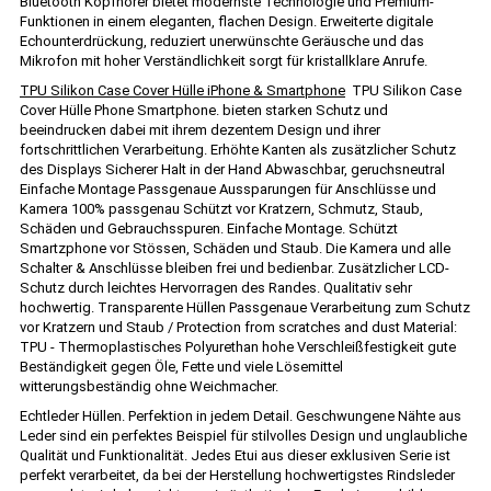
Bluetooth Kopfhörer bietet modernste Technologie und Premium-
Funktionen in einem eleganten, flachen Design. Erweiterte digitale
Echounterdrückung, reduziert unerwünschte Geräusche und das
Mikrofon mit hoher Verständlichkeit sorgt für kristallklare Anrufe.
TPU Silikon Case Cover Hülle iPhone & Smartphone
TPU Silikon Case
Cover Hülle Phone Smartphone. bieten starken Schutz und
beeindrucken dabei mit ihrem dezentem Design und ihrer
fortschrittlichen Verarbeitung. Erhöhte Kanten als zusätzlicher Schutz
des Displays Sicherer Halt in der Hand Abwaschbar, geruchsneutral
Einfache Montage Passgenaue Aussparungen für Anschlüsse und
Kamera 100% passgenau Schützt vor Kratzern, Schmutz, Staub,
Schäden und Gebrauchsspuren. Einfache Montage. Schützt
Smartzphone vor Stössen, Schäden und Staub. Die Kamera und alle
Schalter & Anschlüsse bleiben frei und bedienbar. Zusätzlicher LCD-
Schutz durch leichtes Hervorragen des Randes. Qualitativ sehr
hochwertig. Transparente Hüllen Passgenaue Verarbeitung zum Schutz
vor Kratzern und Staub / Protection from scratches and dust Material:
TPU - Thermoplastisches Polyurethan hohe Verschleißfestigkeit gute
Beständigkeit gegen Öle, Fette und viele Lösemittel
witterungsbeständig ohne Weichmacher.
Echtleder Hüllen. Perfektion in jedem Detail. Geschwungene Nähte aus
Leder sind ein perfektes Beispiel für stilvolles Design und unglaubliche
Qualität und Funktionalität. Jedes Etui aus dieser exklusiven Serie ist
perfekt verarbeitet, da bei der Herstellung hochwertigstes Rindsleder