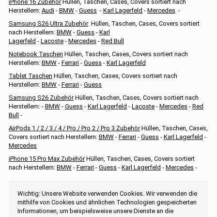
iPhone 16 Zubehör
Hüllen, Taschen, Cases, Covers sortiert nach
Herstellern:
Audi
-
BMW
-
Guess
-
Karl Lagerfeld
-
Mercedes
-
Samsung S26 Ultra Zubehör
Hüllen, Taschen, Cases, Covers sortiert
nach Herstellern:
BMW
-
Guess
-
Karl
Lagerfeld
-
Lacoste
-
Mercedes
-
Red Bull
Notebook Taschen
Hüllen, Taschen, Cases, Covers sortiert nach
Herstellern:
BMW
-
Ferrari
-
Guess
-
Karl Lagerfeld
Tablet Taschen
Hüllen, Taschen, Cases, Covers sortiert nach
Herstellern:
BMW
-
Ferrari
-
Guess
Samsung S26 Zubehör
Hüllen, Taschen, Cases, Covers sortiert nach
Herstellern: -
BMW
-
Guess
-
Karl Lagerfeld
-
Lacoste
-
Mercedes
-
Red
Bull
-
AirPods 1 / 2 / 3 / 4 / Pro / Pro 2 / Pro 3 Zubehör
Hüllen, Taschen, Cases,
Covers sortiert nach Herstellern:
BMW
-
Ferrari
-
Guess
-
Karl Lagerfeld
-
Mercedes
iPhone 15 Pro Max Zubehör
Hüllen, Taschen, Cases, Covers sortiert
nach Herstellern:
BMW
-
Ferrari
-
Guess
-
Karl Lagerfeld
-
Mercedes
-
Wichtig: Unsere Website verwenden Cookies. Wir verwenden die
mithilfe von Cookies und ähnlichen Technologien gespeicherten
Informationen, um beispielsweise unsere Dienste an die