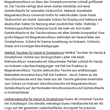
Magnetverschluss so dass das Smartphone immer schnell griffbereit
ist. Die Tasche verfügt über einen starren Gürtelclip und einer
Gürtelschlaufe für optimalen Sitzkomfort. Material: Kunstleder.
Magnetverschluss Universal Größe für viele Modelle. Guter fester
Sitzkomfort am Gürtel. Optimaler Schutz für Display und Gehäuse mit
elastischen Seiten für Nutzung einer zusätzlichen Hülle. Stahlclip +
Sicherungsschlaufe Schwarze Durch die mehr als 5cm breite
Gürtelschlaufe ist die Tasche nahezu mit allen Gürteln kompatibel. Eine
große Klappe mit Magnetverschluss verhindert ein Herausfallen des
Smartphones. Schützt Ihr Device zuverlässig vor Kratzern, Schmutz,
Staub und sonstigen Beschädigungen.
Vertikal Taschen für Handy & Smartphone
Vertikal Taschen für Handy &
Smartphone. Holster aus ökologischem Leder. Hat einen
Klettverschluss. Innenseite mit Veloursleder. Perfekt schützt Ihr Handy
vor Kratzern oder Beschädigungen. mit Pull-Out-Funktion &
Magnetverschluss Tasche zeitlose Etui-Tasche aus erstklassigen
Materialien innovative Easy Pull-Out-Funktion - durch Ziehen an der
Verschlusslasche wird das Gerät aus der Tasche gehoben Innenfutter
zum Schutz vor Kratzern Verschlusslasche mit Magnetverschluss
Gürtelschlaufe auf der Rückseite Verschlusslasche und Gürtelschlaufe
in Kontrastfarben
Umhängetasche für Handy & Smartphone
Guess 4G Universal Tasche
mit Schultergurt. Die stilvolle, vielseitige Guess Handtasche hat ein 4G-
Logo auf der gesamten Lederoberfläche. Konzipiert für präzises