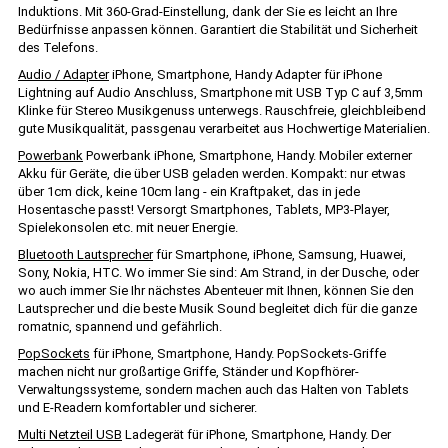
Induktions. Mit 360-Grad-Einstellung, dank der Sie es leicht an Ihre
Bedürfnisse anpassen können. Garantiert die Stabilität und Sicherheit
des Telefons.
Audio / Adapter
iPhone, Smartphone, Handy Adapter für iPhone
Lightning auf Audio Anschluss, Smartphone mit USB Typ C auf 3,5mm
Klinke für Stereo Musikgenuss unterwegs. Rauschfreie, gleichbleibend
gute Musikqualität, passgenau verarbeitet aus Hochwertige Materialien.
Powerbank
Powerbank iPhone, Smartphone, Handy. Mobiler externer
Akku für Geräte, die über USB geladen werden. Kompakt: nur etwas
über 1cm dick, keine 10cm lang - ein Kraftpaket, das in jede
Hosentasche passt! Versorgt Smartphones, Tablets, MP3-Player,
Spielekonsolen etc. mit neuer Energie.
Bluetooth Lautsprecher
für Smartphone, iPhone, Samsung, Huawei,
Sony, Nokia, HTC. Wo immer Sie sind: Am Strand, in der Dusche, oder
wo auch immer Sie Ihr nächstes Abenteuer mit Ihnen, können Sie den
Lautsprecher und die beste Musik Sound begleitet dich für die ganze
romatnic, spannend und gefährlich.
PopSockets
für iPhone, Smartphone, Handy. PopSockets-Griffe
machen nicht nur großartige Griffe, Ständer und Kopfhörer-
Verwaltungssysteme, sondern machen auch das Halten von Tablets
und E-Readern komfortabler und sicherer.
Multi Netzteil USB
Ladegerät für iPhone, Smartphone, Handy. Der