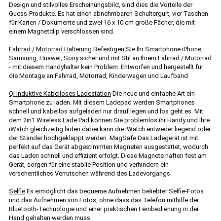
Design und stilvolles Erscheinungsbild, sind dies die Vorteile der
Guess-Produkte. Es hat einen abnehmbaren Schultergurt, vier Taschen
für Karten / Dokumente und zwei 16 x 10 cm große Fächer, die mit
einem Magnetclip verschlossen sind.
Fahrrad / Motorrad Halterung
Befestigen Sie Ihr Smartphone iPhone,
Samsung, Huawei, Sony sicher und mit Stil an Ihrem Fahrrad / Motorrad
- mit diesem Handyhalter kein Problem. Entworfen und hergestellt für
die Montage an Fahrrad, Motorrad, Kinderwagen und Laufband
Qi Induktive Kabelloses Ladestation
Die neue und einfache Art ein
Smartphone zu laden. Mit diesem Ladepad werden Smartphones
schnell und kabellos aufgeladen nur drauf legen und los geht es. Mit
dem 2in1 Wireless Lade Pad können Sie problemlos ihr Handy und Ihre
iWatch gleichzeitig laden dabei kann die iWatch entweder liegend oder
der Ständer hochgeklappt werden. MagSafe Das Ladegerät ist mit
perfekt auf das Gerät abgestimmten Magneten ausgestattet, wodurch
das Laden schnell und effizient erfolgt. Diese Magnete haften fest am
Gerät, sorgen für eine stabile Position und verhindern ein
versehentliches Verrutschen während des Ladevorgangs.
Selfie
Es ermöglicht das bequeme Aufnehmen beliebter Selfie-Fotos
und das Aufnehmen von Fotos, ohne dass das Telefon mithilfe der
Bluetooth-Technologie und einer praktischen Fernbedienung in der
Hand gehalten werden muss.