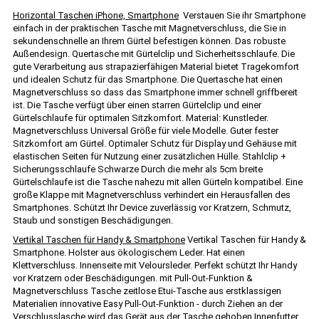
Horizontal Taschen iPhone, Smartphone
Verstauen Sie ihr Smartphone
einfach in der praktischen Tasche mit Magnetverschluss, die Sie in
sekundenschnelle an Ihrem Gürtel befestigen können. Das robuste
Außendesign. Quertasche mit Gürtelclip und Sicherheitsschlaufe. Die
gute Verarbeitung aus strapazierfähigen Material bietet Tragekomfort
und idealen Schutz für das Smartphone. Die Quertasche hat einen
Magnetverschluss so dass das Smartphone immer schnell griffbereit
ist. Die Tasche verfügt über einen starren Gürtelclip und einer
Gürtelschlaufe für optimalen Sitzkomfort. Material: Kunstleder.
Magnetverschluss Universal Größe für viele Modelle. Guter fester
Sitzkomfort am Gürtel. Optimaler Schutz für Display und Gehäuse mit
elastischen Seiten für Nutzung einer zusätzlichen Hülle. Stahlclip +
Sicherungsschlaufe Schwarze Durch die mehr als 5cm breite
Gürtelschlaufe ist die Tasche nahezu mit allen Gürteln kompatibel. Eine
große Klappe mit Magnetverschluss verhindert ein Herausfallen des
Smartphones. Schützt Ihr Device zuverlässig vor Kratzern, Schmutz,
Staub und sonstigen Beschädigungen.
Vertikal Taschen für Handy & Smartphone
Vertikal Taschen für Handy &
Smartphone. Holster aus ökologischem Leder. Hat einen
Klettverschluss. Innenseite mit Veloursleder. Perfekt schützt Ihr Handy
vor Kratzern oder Beschädigungen. mit Pull-Out-Funktion &
Magnetverschluss Tasche zeitlose Etui-Tasche aus erstklassigen
Materialien innovative Easy Pull-Out-Funktion - durch Ziehen an der
Verschlusslasche wird das Gerät aus der Tasche gehoben Innenfutter