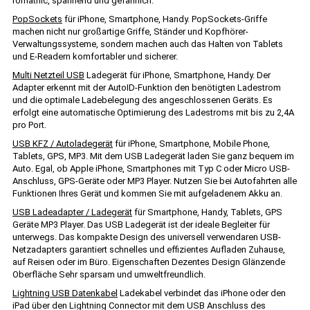
romatnic, spannend und gefährlich.
PopSockets
für iPhone, Smartphone, Handy. PopSockets-Griffe
machen nicht nur großartige Griffe, Ständer und Kopfhörer-
Verwaltungssysteme, sondern machen auch das Halten von Tablets
und E-Readern komfortabler und sicherer.
Multi Netzteil USB
Ladegerät für iPhone, Smartphone, Handy. Der
Adapter erkennt mit der AutoID-Funktion den benötigten Ladestrom
und die optimale Ladebelegung des angeschlossenen Geräts. Es
erfolgt eine automatische Optimierung des Ladestroms mit bis zu 2,4A
pro Port.
USB KFZ / Autoladegerät
für iPhone, Smartphone, Mobile Phone,
Tablets, GPS, MP3. Mit dem USB Ladegerät laden Sie ganz bequem im
Auto. Egal, ob Apple iPhone, Smartphones mit Typ C oder Micro USB-
Anschluss, GPS-Geräte oder MP3 Player. Nutzen Sie bei Autofahrten alle
Funktionen Ihres Gerät und kommen Sie mit aufgeladenem Akku an.
USB Ladeadapter / Ladegerät
für Smartphone, Handy, Tablets, GPS
Geräte MP3 Player. Das USB Ladegerät ist der ideale Begleiter für
unterwegs. Das kompakte Design des universell verwendaren USB-
Netzadapters garantiert schnelles und effizientes Aufladen Zuhause,
auf Reisen oder im Büro. Eigenschaften Dezentes Design Glänzende
Oberfläche Sehr sparsam und umweltfreundlich.
Lightning USB Datenkabel
Ladekabel verbindet das iPhone oder den
iPad über den Lightning Connector mit dem USB Anschluss des