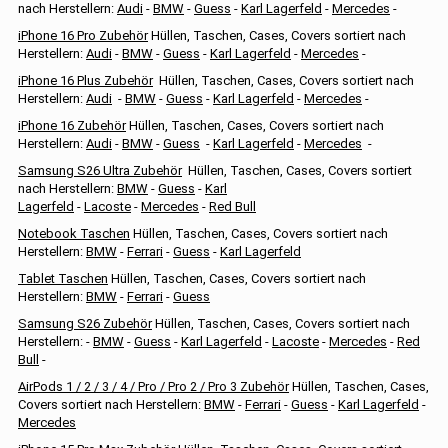
nach Herstellern:
Audi
-
BMW
-
Guess
-
Karl Lagerfeld
-
Mercedes
-
iPhone 16 Pro Zubehör
Hüllen, Taschen, Cases, Covers sortiert nach
Herstellern:
Audi
-
BMW
-
Guess
-
Karl Lagerfeld
-
Mercedes
-
iPhone 16 Plus Zubehör
Hüllen, Taschen, Cases, Covers sortiert nach
Herstellern:
Audi
-
BMW
-
Guess
-
Karl Lagerfeld
-
Mercedes
-
iPhone 16 Zubehör
Hüllen, Taschen, Cases, Covers sortiert nach
Herstellern:
Audi
-
BMW
-
Guess
-
Karl Lagerfeld
-
Mercedes
-
Samsung S26 Ultra Zubehör
Hüllen, Taschen, Cases, Covers sortiert
nach Herstellern:
BMW
-
Guess
-
Karl
Lagerfeld
-
Lacoste
-
Mercedes
-
Red Bull
Notebook Taschen
Hüllen, Taschen, Cases, Covers sortiert nach
Herstellern:
BMW
-
Ferrari
-
Guess
-
Karl Lagerfeld
Tablet Taschen
Hüllen, Taschen, Cases, Covers sortiert nach
Herstellern:
BMW
-
Ferrari
-
Guess
Samsung S26 Zubehör
Hüllen, Taschen, Cases, Covers sortiert nach
Herstellern: -
BMW
-
Guess
-
Karl Lagerfeld
-
Lacoste
-
Mercedes
-
Red
Bull
-
AirPods 1 / 2 / 3 / 4 / Pro / Pro 2 / Pro 3 Zubehör
Hüllen, Taschen, Cases,
Covers sortiert nach Herstellern:
BMW
-
Ferrari
-
Guess
-
Karl Lagerfeld
-
Mercedes