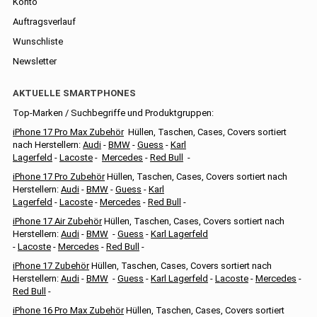
Konto
Auftragsverlauf
Wunschliste
Newsletter
AKTUELLE SMARTPHONES
Top-Marken / Suchbegriffe und Produktgruppen:
iPhone 17 Pro Max Zubehör
Hüllen, Taschen, Cases, Covers sortiert
nach Herstellern:
Audi
-
BMW
-
Guess
-
Karl
Lagerfeld
-
Lacoste
-
Mercedes
-
Red Bull
-
iPhone 17 Pro Zubehör
Hüllen, Taschen, Cases, Covers sortiert nach
Herstellern:
Audi
-
BMW
-
Guess
-
Karl
Lagerfeld
-
Lacoste
-
Mercedes
-
Red Bull
-
iPhone 17 Air Zubehör
Hüllen, Taschen, Cases, Covers sortiert nach
Herstellern:
Audi
-
BMW
-
Guess
-
Karl Lagerfeld
-
Lacoste
-
Mercedes
-
Red Bull
-
iPhone 17 Zubehör
Hüllen, Taschen, Cases, Covers sortiert nach
Herstellern:
Audi
-
BMW
-
Guess
-
Karl Lagerfeld
-
Lacoste
-
Mercedes
-
Red Bull
-
iPhone 16 Pro Max Zubehör
Hüllen, Taschen, Cases, Covers sortiert