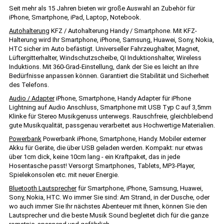
Seit mehr als 15 Jahren bieten wir große Auswahl an Zubehör für
iPhone, Smartphone, iPad, Laptop, Notebook.
Autohalterung
KFZ / Autohalterung Handy / Smartphone. Mit KFZ-
Halterung wird Ihr Smartphone, iPhone, Samsung, Huawei, Sony, Nokia,
HTC sicher im Auto befästigt. Universeller Fahrzeughalter, Magnet,
Lüftergitterhalter, Windschutzscheibe, QI Induktionshalter, Wireless
Induktions. Mit 360-Grad-Einstellung, dank der Sie es leicht an Ihre
Bedürfnisse anpassen können. Garantiert die Stabilität und Sicherheit
des Telefons.
Audio / Adapter
iPhone, Smartphone, Handy Adapter für iPhone
Lightning auf Audio Anschluss, Smartphone mit USB Typ C auf 3,5mm
Klinke für Stereo Musikgenuss unterwegs. Rauschfreie, gleichbleibend
gute Musikqualität, passgenau verarbeitet aus Hochwertige Materialien.
Powerbank
Powerbank iPhone, Smartphone, Handy. Mobiler externer
Akku für Geräte, die über USB geladen werden. Kompakt: nur etwas
über 1cm dick, keine 10cm lang - ein Kraftpaket, das in jede
Hosentasche passt! Versorgt Smartphones, Tablets, MP3-Player,
Spielekonsolen etc. mit neuer Energie.
Bluetooth Lautsprecher
für Smartphone, iPhone, Samsung, Huawei,
Sony, Nokia, HTC. Wo immer Sie sind: Am Strand, in der Dusche, oder
wo auch immer Sie Ihr nächstes Abenteuer mit Ihnen, können Sie den
Lautsprecher und die beste Musik Sound begleitet dich für die ganze