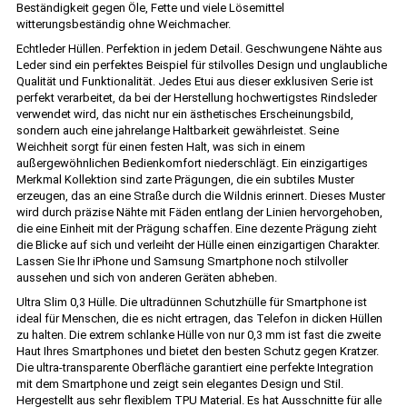
Beständigkeit gegen Öle, Fette und viele Lösemittel
witterungsbeständig ohne Weichmacher.
Echtleder Hüllen. Perfektion in jedem Detail. Geschwungene Nähte aus
Leder sind ein perfektes Beispiel für stilvolles Design und unglaubliche
Qualität und Funktionalität. Jedes Etui aus dieser exklusiven Serie ist
perfekt verarbeitet, da bei der Herstellung hochwertigstes Rindsleder
verwendet wird, das nicht nur ein ästhetisches Erscheinungsbild,
sondern auch eine jahrelange Haltbarkeit gewährleistet. Seine
Weichheit sorgt für einen festen Halt, was sich in einem
außergewöhnlichen Bedienkomfort niederschlägt. Ein einzigartiges
Merkmal Kollektion sind zarte Prägungen, die ein subtiles Muster
erzeugen, das an eine Straße durch die Wildnis erinnert. Dieses Muster
wird durch präzise Nähte mit Fäden entlang der Linien hervorgehoben,
die eine Einheit mit der Prägung schaffen. Eine dezente Prägung zieht
die Blicke auf sich und verleiht der Hülle einen einzigartigen Charakter.
Lassen Sie Ihr iPhone und Samsung Smartphone noch stilvoller
aussehen und sich von anderen Geräten abheben.
Ultra Slim 0,3 Hülle. Die ultradünnen Schutzhülle für Smartphone ist
ideal für Menschen, die es nicht ertragen, das Telefon in dicken Hüllen
zu halten. Die extrem schlanke Hülle von nur 0,3 mm ist fast die zweite
Haut Ihres Smartphones und bietet den besten Schutz gegen Kratzer.
Die ultra-transparente Oberfläche garantiert eine perfekte Integration
mit dem Smartphone und zeigt sein elegantes Design und Stil.
Hergestellt aus sehr flexiblem TPU Material. Es hat Ausschnitte für alle