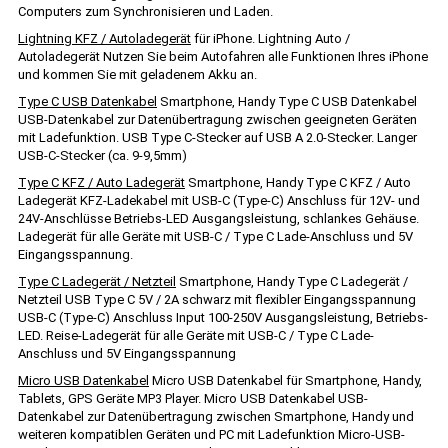
Computers zum Synchronisieren und Laden.
Lightning KFZ / Autoladegerät
für iPhone. Lightning Auto /
Autoladegerät Nutzen Sie beim Autofahren alle Funktionen Ihres iPhone
und kommen Sie mit geladenem Akku an.
Type C USB Datenkabel
Smartphone, Handy Type C USB Datenkabel
USB-Datenkabel zur Datenübertragung zwischen geeigneten Geräten
mit Ladefunktion. USB Type C-Stecker auf USB A 2.0-Stecker. Langer
USB-C-Stecker (ca. 9-9,5mm)
Type C KFZ / Auto Ladegerät
Smartphone, Handy Type C KFZ / Auto
Ladegerät KFZ-Ladekabel mit USB-C (Type-C) Anschluss für 12V- und
24V-Anschlüsse Betriebs-LED Ausgangsleistung, schlankes Gehäuse.
Ladegerät für alle Geräte mit USB-C / Type C Lade-Anschluss und 5V
Eingangsspannung.
Type C Ladegerät / Netzteil
Smartphone, Handy Type C Ladegerät /
Netzteil USB Type C 5V / 2A schwarz mit flexibler Eingangsspannung
USB-C (Type-C) Anschluss Input 100-250V Ausgangsleistung, Betriebs-
LED. Reise-Ladegerät für alle Geräte mit USB-C / Type C Lade-
Anschluss und 5V Eingangsspannung
Micro USB Datenkabel
Micro USB Datenkabel für Smartphone, Handy,
Tablets, GPS Geräte MP3 Player. Micro USB Datenkabel USB-
Datenkabel zur Datenübertragung zwischen Smartphone, Handy und
weiteren kompatiblen Geräten und PC mit Ladefunktion Micro-USB-