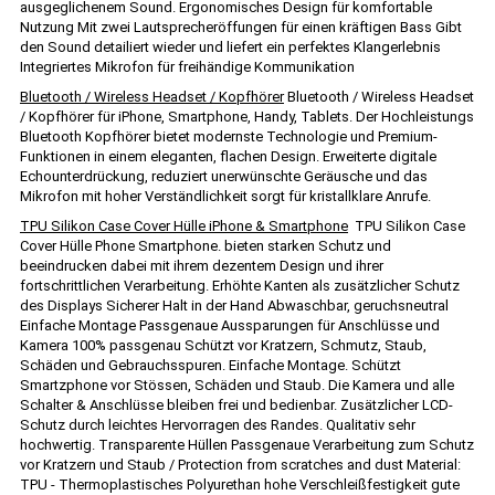
ausgeglichenem Sound. Ergonomisches Design für komfortable
Nutzung Mit zwei Lautsprecheröffungen für einen kräftigen Bass Gibt
den Sound detailiert wieder und liefert ein perfektes Klangerlebnis
Integriertes Mikrofon für freihändige Kommunikation
Bluetooth / Wireless Headset / Kopfhörer
Bluetooth / Wireless Headset
/ Kopfhörer für iPhone, Smartphone, Handy, Tablets. Der Hochleistungs
Bluetooth Kopfhörer bietet modernste Technologie und Premium-
Funktionen in einem eleganten, flachen Design. Erweiterte digitale
Echounterdrückung, reduziert unerwünschte Geräusche und das
Mikrofon mit hoher Verständlichkeit sorgt für kristallklare Anrufe.
TPU Silikon Case Cover Hülle iPhone & Smartphone
TPU Silikon Case
Cover Hülle Phone Smartphone. bieten starken Schutz und
beeindrucken dabei mit ihrem dezentem Design und ihrer
fortschrittlichen Verarbeitung. Erhöhte Kanten als zusätzlicher Schutz
des Displays Sicherer Halt in der Hand Abwaschbar, geruchsneutral
Einfache Montage Passgenaue Aussparungen für Anschlüsse und
Kamera 100% passgenau Schützt vor Kratzern, Schmutz, Staub,
Schäden und Gebrauchsspuren. Einfache Montage. Schützt
Smartzphone vor Stössen, Schäden und Staub. Die Kamera und alle
Schalter & Anschlüsse bleiben frei und bedienbar. Zusätzlicher LCD-
Schutz durch leichtes Hervorragen des Randes. Qualitativ sehr
hochwertig. Transparente Hüllen Passgenaue Verarbeitung zum Schutz
vor Kratzern und Staub / Protection from scratches and dust Material:
TPU - Thermoplastisches Polyurethan hohe Verschleißfestigkeit gute