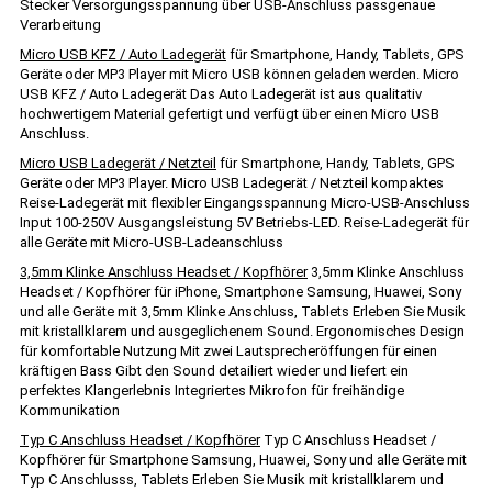
Stecker Versorgungsspannung über USB-Anschluss passgenaue
Verarbeitung
Micro USB KFZ / Auto Ladegerät
für Smartphone, Handy, Tablets, GPS
Geräte oder MP3 Player mit Micro USB können geladen werden. Micro
USB KFZ / Auto Ladegerät Das Auto Ladegerät ist aus qualitativ
hochwertigem Material gefertigt und verfügt über einen Micro USB
Anschluss.
Micro USB Ladegerät / Netzteil
für Smartphone, Handy, Tablets, GPS
Geräte oder MP3 Player. Micro USB Ladegerät / Netzteil kompaktes
Reise-Ladegerät mit flexibler Eingangsspannung Micro-USB-Anschluss
Input 100-250V Ausgangsleistung 5V Betriebs-LED. Reise-Ladegerät für
alle Geräte mit Micro-USB-Ladeanschluss
3,5mm Klinke Anschluss Headset / Kopfhörer
3,5mm Klinke Anschluss
Headset / Kopfhörer für iPhone, Smartphone Samsung, Huawei, Sony
und alle Geräte mit 3,5mm Klinke Anschluss, Tablets Erleben Sie Musik
mit kristallklarem und ausgeglichenem Sound. Ergonomisches Design
für komfortable Nutzung Mit zwei Lautsprecheröffungen für einen
kräftigen Bass Gibt den Sound detailiert wieder und liefert ein
perfektes Klangerlebnis Integriertes Mikrofon für freihändige
Kommunikation
Typ C Anschluss Headset / Kopfhörer
Typ C Anschluss Headset /
Kopfhörer für Smartphone Samsung, Huawei, Sony und alle Geräte mit
Typ C Anschlusss, Tablets Erleben Sie Musik mit kristallklarem und