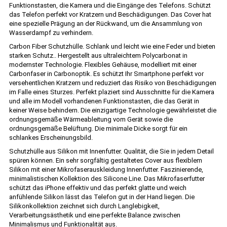
Funktionstasten, die Kamera und die Eingänge des Telefons. Schützt
das Telefon perfekt vor Kratzern und Beschädigungen. Das Cover hat
eine spezielle Prägung an der Rückwand, um die Ansammlung von
Wasserdampf zu verhindern.
Carbon Fiber Schutzhülle. Schlank und leicht wie eine Feder und bieten
starken Schutz.. Hergestellt aus ultraleichtem Polycarbonat in
modernster Technologie. Flexibles Gehäuse, modelliert mit einer
Carbonfaser in Carbonoptik. Es schützt Ihr Smartphone perfekt vor
versehentlichen Kratzern und reduziert das Risiko von Beschädigungen
im Falle eines Sturzes. Perfekt plaziert sind Ausschnitte für die Kamera
und alle im Modell vorhandenen Funktionstasten, die das Gerät in
keiner Weise behindern. Die einzigartige Technologie gewährleistet die
ordnungsgemäße Wärmeableitung vom Gerät sowie die
ordnungsgemäße Belüftung. Die minimale Dicke sorgt für ein
schlankes Erscheinungsbild.
Schutzhülle aus Silikon mit Innenfutter. Qualität, die Sie in jedem Detail
spüren können. Ein sehr sorgfältig gestaltetes Cover aus flexiblem
Silikon mit einer Mikrofaserauskleidung Innenfutter. Faszinierende,
minimalistischen Kollektion des Silicone Line. Das Mikrofaserfutter
schützt das iPhone effektiv und das perfekt glatte und weich
anfühlende Silikon lässt das Telefon gut in der Hand liegen. Die
Silikonkollektion zeichnet sich durch Langlebigkeit,
Verarbeitungsästhetik und eine perfekte Balance zwischen
Minimalismus und Funktionalität aus.