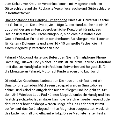
zum Schutz vor Kratzern Verschlusslasche mit Magnetverschluss
Gürtelschlaufe auf der Rückseite Verschlusslasche und Gürtelschlaufe
in Kontrastfarben
Umhängetasche für Handy & Smartphone
Guess 4G Universal Tasche
mit Schultergurt. Die stilvolle, vielseitige Guess Handtasche hat ein 4G-
Logo auf der gesamten Lederoberfläche. Konzipiert für präzises
Design und stilvolles Erscheinungsbild, sind dies die Vorteile der
Guess-Produkte. Es hat einen abnehmbaren Schultergurt, vier Taschen
für Karten / Dokumente und zwei 16 x 10 cm große Fächer, die mit
einem Magnetclip verschlossen sind.
Fahrrad / Motorrad Halterung
Befestigen Sie Ihr Smartphone iPhone,
Samsung, Huawei, Sony sicher und mit Stil an Ihrem Fahrrad / Motorrad
- mit diesem Handyhalter kein Problem. Entworfen und hergestellt für
die Montage an Fahrrad, Motorrad, Kinderwagen und Laufband
Qi Induktive Kabelloses Ladestation
Die neue und einfache Art ein
Smartphone zu laden. Mit diesem Ladepad werden Smartphones
schnell und kabellos aufgeladen nur drauf legen und los geht es. Mit
dem 2in1 Wireless Lade Pad können Sie problemlos ihr Handy und Ihre
iWatch gleichzeitig laden dabei kann die iWatch entweder liegend oder
der Ständer hochgeklappt werden. MagSafe Das Ladegerät ist mit
perfekt auf das Gerät abgestimmten Magneten ausgestattet, wodurch
das Laden schnell und effizient erfolgt. Diese Magnete haften fest am