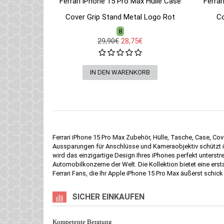
Ferrari iPhone 15 Pro Max Hülle Case
Ferrar
Cover Grip Stand Metal Logo Rot
Co
8
29,90€
28,75€
Ferrari iPhone 15 Pro Max Zubehör, Hülle, Tasche, Case, Cov
Aussparungen für Anschlüsse und Kameraobjektiv schützt iP
wird das einzigartige Design Ihres iPhones perfekt unterstr
Automobilkonzerne der Welt. Die Kollektion bietet eine ersta
Ferrari Fans, die Ihr Apple iPhone 15 Pro Max äußerst schick
SICHER EINKAUFEN
Kompetente Beratung