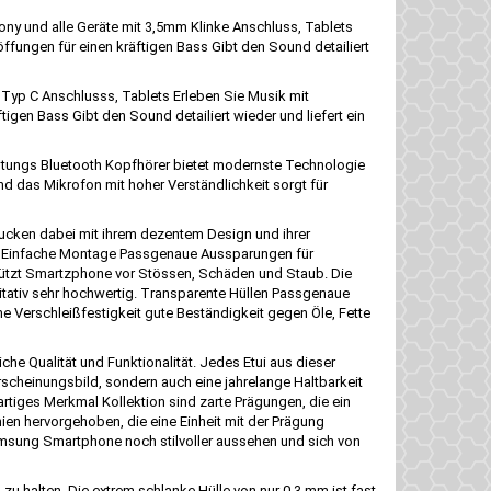
y und alle Geräte mit 3,5mm Klinke Anschluss, Tablets
fungen für einen kräftigen Bass Gibt den Sound detailiert
Typ C Anschlusss, Tablets Erleben Sie Musik mit
en Bass Gibt den Sound detailiert wieder und liefert ein
istungs Bluetooth Kopfhörer bietet modernste Technologie
d das Mikrofon mit hoher Verständlichkeit sorgt für
ucken dabei mit ihrem dezentem Design und ihrer
tral Einfache Montage Passgenaue Aussparungen für
ützt Smartzphone vor Stössen, Schäden und Staub. Die
itativ sehr hochwertig. Transparente Hüllen Passgenaue
e Verschleißfestigkeit gute Beständigkeit gegen Öle, Fette
che Qualität und Funktionalität. Jedes Etui aus dieser
Erscheinungsbild, sondern auch eine jahrelange Haltbarkeit
artiges Merkmal Kollektion sind zarte Prägungen, die ein
nien hervorgehoben, die eine Einheit mit der Prägung
 Samsung Smartphone noch stilvoller aussehen und sich von
 zu halten. Die extrem schlanke Hülle von nur 0,3 mm ist fast