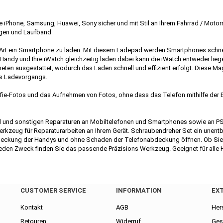
 iPhone, Samsung, Huawei, Sony sicher und mit Stil an Ihrem Fahrrad / Motor
wagen und Laufband
Art ein Smartphone zu laden. Mit diesem Ladepad werden Smartphones schnell
 Handy und Ihre iWatch gleichzeitig laden dabei kann die iWatch entweder l
ten ausgestattet, wodurch das Laden schnell und effizient erfolgt. Diese Magn
es Ladevorgangs.
ie-Fotos und das Aufnehmen von Fotos, ohne dass das Telefon mithilfe der B
und sonstigen Reparaturen an Mobiltelefonen und Smartphones sowie an PSP P
Werkzeug für Reparaturarbeiten an Ihrem Gerät. Schraubendreher Set ein unent
Abdeckung der Handys und ohne Schaden der Telefonabdeckung öffnen. Ob Si
eden Zweck finden Sie das passende Präzisions Werkzeug. Geeignet für alle 
CUSTOMER SERVICE
INFORMATION
EX
Kontakt
AGB
Hers
Retouren
Widerruf
Ges