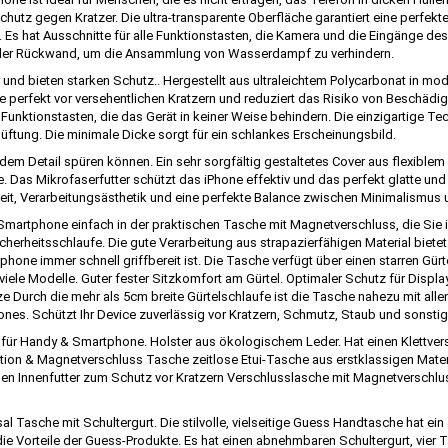
hutz gegen Kratzer. Die ultra-transparente Oberfläche garantiert eine perfek
l. Es hat Ausschnitte für alle Funktionstasten, die Kamera und die Eingänge de
n der Rückwand, um die Ansammlung von Wasserdampf zu verhindern.
 und bieten starken Schutz.. Hergestellt aus ultraleichtem Polycarbonat in mo
 perfekt vor versehentlichen Kratzern und reduziert das Risiko von Beschädigu
 Funktionstasten, die das Gerät in keiner Weise behindern. Die einzigartige 
ung. Die minimale Dicke sorgt für ein schlankes Erscheinungsbild.
 jedem Detail spüren können. Ein sehr sorgfältig gestaltetes Cover aus flexiblem
e. Das Mikrofaserfutter schützt das iPhone effektiv und das perfekt glatte un
keit, Verarbeitungsästhetik und eine perfekte Balance zwischen Minimalismus u
Smartphone einfach in der praktischen Tasche mit Magnetverschluss, die Sie 
cherheitsschlaufe. Die gute Verarbeitung aus strapazierfähigen Material biet
ne immer schnell griffbereit ist. Die Tasche verfügt über einen starren Gürte
viele Modelle. Guter fester Sitzkomfort am Gürtel. Optimaler Schutz für Displ
e Durch die mehr als 5cm breite Gürtelschlaufe ist die Tasche nahezu mit alle
ones. Schützt Ihr Device zuverlässig vor Kratzern, Schmutz, Staub und sonst
für Handy & Smartphone. Holster aus ökologischem Leder. Hat einen Klettversch
ion & Magnetverschluss Tasche zeitlose Etui-Tasche aus erstklassigen Materia
en Innenfutter zum Schutz vor Kratzern Verschlusslasche mit Magnetverschlus
l Tasche mit Schultergurt. Die stilvolle, vielseitige Guess Handtasche hat ei
 die Vorteile der Guess-Produkte. Es hat einen abnehmbaren Schultergurt, vie