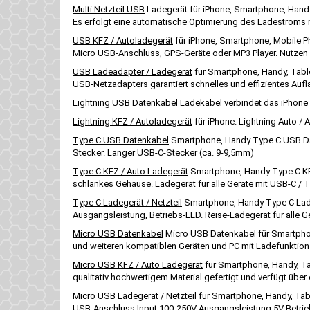
Multi Netzteil USB
Ladegerät für iPhone, Smartphone, Handy
Es erfolgt eine automatische Optimierung des Ladestroms mi
USB KFZ / Autoladegerät
für iPhone, Smartphone, Mobile P
Micro USB-Anschluss, GPS-Geräte oder MP3 Player. Nutzen 
USB Ladeadapter / Ladegerät
für Smartphone, Handy, Table
USB-Netzadapters garantiert schnelles und effizientes Au
Lightning USB Datenkabel
Ladekabel verbindet das iPhone
Lightning KFZ / Autoladegerät
für iPhone. Lightning Auto /
Type C USB Datenkabel
Smartphone, Handy Type C USB Dat
Stecker. Langer USB-C-Stecker (ca. 9-9,5mm)
Type C KFZ / Auto Ladegerät
Smartphone, Handy Type C KFZ
schlankes Gehäuse. Ladegerät für alle Geräte mit USB-C 
Type C Ladegerät / Netzteil
Smartphone, Handy Type C Ladeg
Ausgangsleistung, Betriebs-LED. Reise-Ladegerät für alle
Micro USB Datenkabel
Micro USB Datenkabel für Smartpho
und weiteren kompatiblen Geräten und PC mit Ladefunkti
Micro USB KFZ / Auto Ladegerät
für Smartphone, Handy, Ta
qualitativ hochwertigem Material gefertigt und verfügt übe
Micro USB Ladegerät / Netzteil
für Smartphone, Handy, Tabl
USB-Anschluss Input 100-250V Ausgangsleistung 5V Betrieb