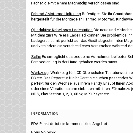
Fächer, die mit einem Magnetclip verschlossen sind.
Fahrrad / Motorrad Halterung
Befestigen Sie Ihr Smartphone
hergestellt für die Montage an Fahrrad, Motorrad, Kinder
Qi Induktive Kabelloses Ladestation
Die neue und einfache 
Mit dem 2in1 Wireless Lade Pad können Sie problemlos ihr
Ladegerät ist mit perfekt auf das Gerät abgestimmten Magne
und verhindern ein versehentliches Verrutschen während d
Selfie
Es ermöglicht das bequeme Aufnehmen beliebter Self
Fernbedienung in der Hand gehalten werden muss.
Werkzeug
Werkzeug für LCD Oberschalen Tastaturwechsel 
PC etc. Das Reparatur für Ihr Gerät sie suchen passendes 
perfekt für den Wechsel aus Ihrem Handy. Erlaubt Ihnen 
oder einen Vibrationsalarm einbauen möchten. Für nahezu j
NDS, Play Station 1, 2, 3, XBox, MP3 Player etc.
INFORMATION
PDA-Punkt.de ist ein kommerzielles Angebot
Boris Volovnik