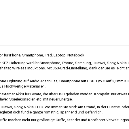
ör für iPhone, Smartphone, iPad, Laptop, Notebook.
KFZ-Halterung wird Ihr Smartphone, iPhone, Samsung, Huawei, Sony, Nokia, HT
halter, Wireless Induktions. Mit 360-Grad-Einstellung, dank der Sie es leicht a
one Lightning auf Audio Anschluss, Smartphone mit USB Typ C auf 3,5mm Kli
us Hochwertige Materialien.
xterner Akku für Geräte, die über USB geladen werden. Kompakt: nur etwas übe
yer, Spielekonsolen etc. mit neuer Energie.
uawei, Sony, Nokia, HTC. Wo immer Sie sind: Am Strand, in der Dusche, oder
leitet dich für die ganze romatnic, spannend und gefährlich.
iffe machen nicht nur großartige Griffe, Ständer und Kopfhörer-Verwaltung