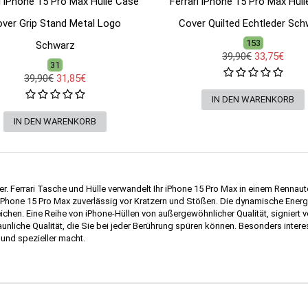
i iPhone 15 Pro Max Hülle Case
Ferrari iPhone 15 Pro Max Hül
ver Grip Stand Metal Logo
Cover Quilted Echtleder Sc
153
Schwarz
39,90€
33,75€
31
39,90€
31,85€
er. Ferrari Tasche und Hülle verwandelt Ihr iPhone 15 Pro Max in einem Rennau
hone 15 Pro Max zuverlässig vor Kratzern und Stößen. Die dynamische Energi
eichen. Eine Reihe von iPhone-Hüllen von außergewöhnlicher Qualität, signiert v
unliche Qualität, die Sie bei jeder Berührung spüren können. Besonders interes
 und spezieller macht.