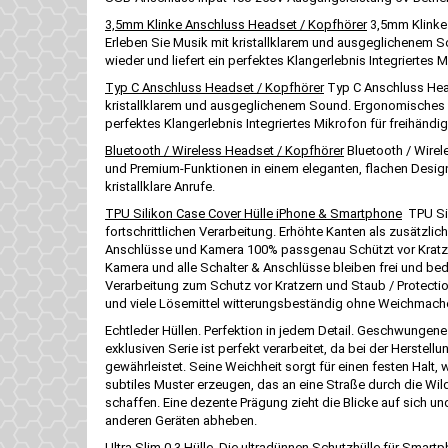
3,5mm Klinke Anschluss Headset / Kopfhörer
3,5mm Klinke 
Erleben Sie Musik mit kristallklarem und ausgeglichenem S
wieder und liefert ein perfektes Klangerlebnis Integriertes
Typ C Anschluss Headset / Kopfhörer
Typ C Anschluss Head
kristallklarem und ausgeglichenem Sound. Ergonomisches De
perfektes Klangerlebnis Integriertes Mikrofon für freihän
Bluetooth / Wireless Headset / Kopfhörer
Bluetooth / Wirel
und Premium-Funktionen in einem eleganten, flachen Design
kristallklare Anrufe.
TPU Silikon Case Cover Hülle iPhone & Smartphone
TPU Sil
fortschrittlichen Verarbeitung. Erhöhte Kanten als zusätz
Anschlüsse und Kamera 100% passgenau Schützt vor Kratz
Kamera und alle Schalter & Anschlüsse bleiben frei und be
Verarbeitung zum Schutz vor Kratzern und Staub / Protectio
und viele Lösemittel witterungsbeständig ohne Weichmache
Echtleder Hüllen. Perfektion in jedem Detail. Geschwungene N
exklusiven Serie ist perfekt verarbeitet, da bei der Herste
gewährleistet. Seine Weichheit sorgt für einen festen Halt
subtiles Muster erzeugen, das an eine Straße durch die Wild
schaffen. Eine dezente Prägung zieht die Blicke auf sich un
anderen Geräten abheben.
Ultra Slim 0,3 Hülle. Die ultradünnen Schutzhülle für Smartp