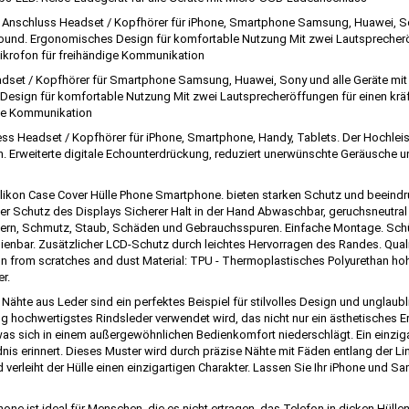
Anschluss Headset / Kopfhörer für iPhone, Smartphone Samsung, Huawei, Son
ound. Ergonomisches Design für komfortable Nutzung Mit zwei Lautsprecheröf
 Mikrofon für freihändige Kommunikation
set / Kopfhörer für Smartphone Samsung, Huawei, Sony und alle Geräte mit 
sign für komfortable Nutzung Mit zwei Lautsprecheröffungen für einen kräftig
dige Kommunikation
ess Headset / Kopfhörer für iPhone, Smartphone, Handy, Tablets. Der Hochle
. Erweiterte digitale Echounterdrückung, reduziert unerwünschte Geräusche un
ikon Case Cover Hülle Phone Smartphone. bieten starken Schutz und beeindr
licher Schutz des Displays Sicherer Halt in der Hand Abwaschbar, geruchsneu
ern, Schmutz, Staub, Schäden und Gebrauchsspuren. Einfache Montage. Sch
dienbar. Zusätzlicher LCD-Schutz durch leichtes Hervorragen des Randes. Qual
n from scratches and dust Material: TPU - Thermoplastisches Polyurethan hoh
r.
ähte aus Leder sind ein perfektes Beispiel für stilvolles Design und unglaubli
llung hochwertigstes Rindsleder verwendet wird, das nicht nur ein ästhetisches 
, was sich in einem außergewöhnlichen Bedienkomfort niederschlägt. Ein einzig
nis erinnert. Dieses Muster wird durch präzise Nähte mit Fäden entlang der Li
d verleiht der Hülle einen einzigartigen Charakter. Lassen Sie Ihr iPhone und
hone ist ideal für Menschen, die es nicht ertragen, das Telefon in dicken Hüllen