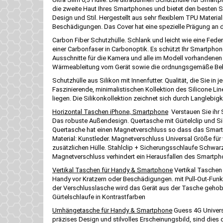
die zweite Haut Ihres Smartphones und bietet den besten Sc
Design und Stil. Hergestellt aus sehr flexiblem TPU Materia
Beschädigungen. Das Cover hat eine spezielle Prägung a
Carbon Fiber Schutzhülle. Schlank und leicht wie eine Feder
einer Carbonfaser in Carbonoptik. Es schützt Ihr Smartphone
Ausschnitte für die Kamera und alle im Modell vorhandenen
Wärmeableitung vom Gerät sowie die ordnungsgemäße Belüft
Schutzhülle aus Silikon mit Innenfutter. Qualität, die Sie in
Faszinierende, minimalistischen Kollektion des Silicone Lin
liegen. Die Silikonkollektion zeichnet sich durch Langlebig
Horizontal Taschen iPhone, Smartphone
Verstauen Sie ihr 
Das robuste Außendesign. Quertasche mit Gürtelclip und Si
Quertasche hat einen Magnetverschluss so dass das Smartpho
Material: Kunstleder. Magnetverschluss Universal Größe für 
zusätzlichen Hülle. Stahlclip + Sicherungsschlaufe Schwarz
Magnetverschluss verhindert ein Herausfallen des Smartph
Vertikal Taschen für Handy & Smartphone
Vertikal Taschen 
Handy vor Kratzern oder Beschädigungen. mit Pull-Out-Funkt
der Verschlusslasche wird das Gerät aus der Tasche gehob
Gürtelschlaufe in Kontrastfarben
Umhängetasche für Handy & Smartphone
Guess 4G Universa
präzises Design und stilvolles Erscheinungsbild, sind dies