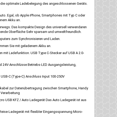
d die optimale Ladebelegung des angeschlossenen Geräts.
uto. Egal, ob Apple iPhone, Smartphones mit Typ C oder
denem Akku an.
nterwegs. Das kompakte Design des universell verwendaren
nzende Oberfläche Sehr sparsam und umweltfreundlich.
mputers zum Synchronisieren und Laden.
kommen Sie mit geladenem Akku an.
 mit Ladefunktion. USB Type C-Stecker auf USB A 2.0-
d 24V-Anschlüsse Betriebs-LED Ausgangsleistung,
g USB-C (Type-C) Anschluss Input 100-250V
nkabel zur Datenübertragung zwischen Smartphone, Handy
 Verarbeitung
cro USB KFZ / Auto Ladegerät Das Auto Ladegerät ist aus
Reise-Ladegerät mit flexibler Eingangsspannung Micro-