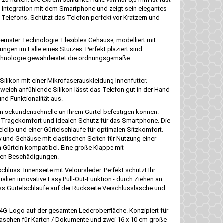
te Integration mit dem Smartphone und zeigt sein elegantes
s Telefons. Schützt das Telefon perfekt vor Kratzern und
dernster Technologie. Flexibles Gehäuse, modelliert mit
ngen im Falle eines Sturzes. Perfekt plaziert sind
Technologie gewährleistet die ordnungsgemäße
 Silikon mit einer Mikrofaserauskleidung Innenfutter.
d weich anfühlende Silikon lässt das Telefon gut in der Hand
nd Funktionalität aus.
in sekundenschnelle an Ihrem Gürtel befestigen können.
et Tragekomfort und idealen Schutz für das Smartphone. Die
lclip und einer Gürtelschlaufe für optimalen Sitzkomfort.
ay und Gehäuse mit elastischen Seiten für Nutzung einer
n Gürteln kompatibel. Eine große Klappe mit
igen Beschädigungen.
luss. Innenseite mit Veloursleder. Perfekt schützt Ihr
lien innovative Easy Pull-Out-Funktion - durch Ziehen an
s Gürtelschlaufe auf der Rückseite Verschlusslasche und
n 4G-Logo auf der gesamten Lederoberfläche. Konzipiert für
r Taschen für Karten / Dokumente und zwei 16 x 10 cm große