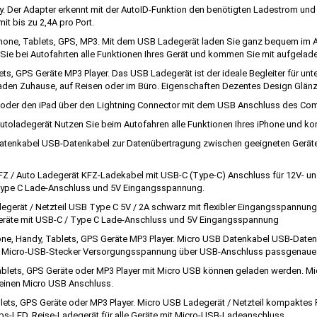
. Der Adapter erkennt mit der AutoID-Funktion den benötigten Ladestrom un
t bis zu 2,4A pro Port.
hone, Tablets, GPS, MP3. Mit dem USB Ladegerät laden Sie ganz bequem im A
Sie bei Autofahrten alle Funktionen Ihres Gerät und kommen Sie mit aufgela
ts, GPS Geräte MP3 Player. Das USB Ladegerät ist der ideale Begleiter für u
fladen Zuhause, auf Reisen oder im Büro. Eigenschaften Dezentes Design Glä
 oder den iPad über den Lightning Connector mit dem USB Anschluss des Co
 Autoladegerät Nutzen Sie beim Autofahren alle Funktionen Ihres iPhone und 
enkabel USB-Datenkabel zur Datenübertragung zwischen geeigneten Geräten
 / Auto Ladegerät KFZ-Ladekabel mit USB-C (Type-C) Anschluss für 12V- un
/ Type C Lade-Anschluss und 5V Eingangsspannung.
erät / Netzteil USB Type C 5V / 2A schwarz mit flexibler Eingangsspannun
 Geräte mit USB-C / Type C Lade-Anschluss und 5V Eingangsspannung
ne, Handy, Tablets, GPS Geräte MP3 Player. Micro USB Datenkabel USB-Date
on Micro-USB-Stecker Versorgungsspannung über USB-Anschluss passgenaue
blets, GPS Geräte oder MP3 Player mit Micro USB können geladen werden. Mi
r einen Micro USB Anschluss.
ets, GPS Geräte oder MP3 Player. Micro USB Ladegerät / Netzteil kompaktes 
s-LED. Reise-Ladegerät für alle Geräte mit Micro-USB-Ladeanschluss