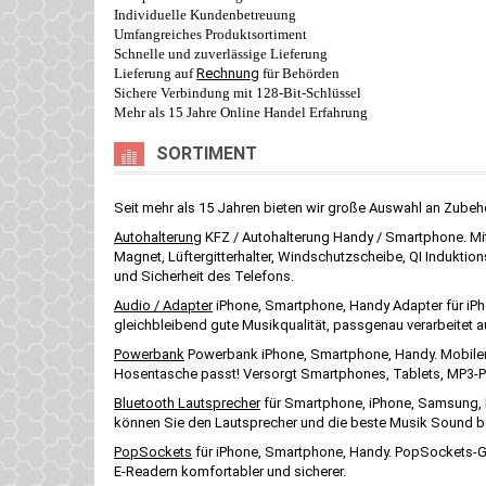
Individuelle Kundenbetreuung
Umfangreiches Produktsortiment
Schnelle und zuverlässige Lieferung
Lieferung auf
Rechnung
für Behörden
Sichere Verbindung mit 128-Bit-Schlüssel
Mehr als 15 Jahre Online Handel Erfahrung
SORTIMENT
Seit mehr als 15 Jahren bieten wir große Auswahl an Zubeh
Autohalterung
KFZ / Autohalterung Handy / Smartphone. Mit 
Magnet, Lüftergitterhalter, Windschutzscheibe, QI Induktions
und Sicherheit des Telefons.
Audio / Adapter
iPhone, Smartphone, Handy Adapter für iPh
gleichbleibend gute Musikqualität, passgenau verarbeitet a
Powerbank
Powerbank iPhone, Smartphone, Handy. Mobiler e
Hosentasche passt! Versorgt Smartphones, Tablets, MP3-Pla
Bluetooth Lautsprecher
für Smartphone, iPhone, Samsung, H
können Sie den Lautsprecher und die beste Musik Sound beg
PopSockets
für iPhone, Smartphone, Handy. PopSockets-Gr
E-Readern komfortabler und sicherer.