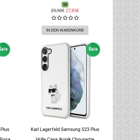
98
29,90€
27,85€
Sale
Sale
 Plus
Karl Lagerfeld Samsung S23 Plus
 Rosa
Hülle Case Ikonik Choupette