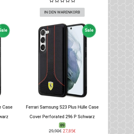
Sale
Sale
e Case
Ferrari Samsung S23 Plus Hülle Case
warz
Cover Perforated 296 P Schwarz
89
29,90€
27,85€