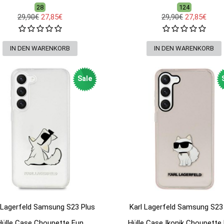
28
124
29,90€
27,85€
29,90€
27,85€
Sale
 Lagerfeld Samsung S23 Plus
Karl Lagerfeld Samsung S23
Hülle Case Choupette Fun
Hülle Case Ikonik Choupette