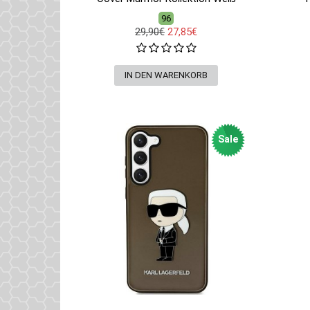
96
29,90€
27,85€
Sale