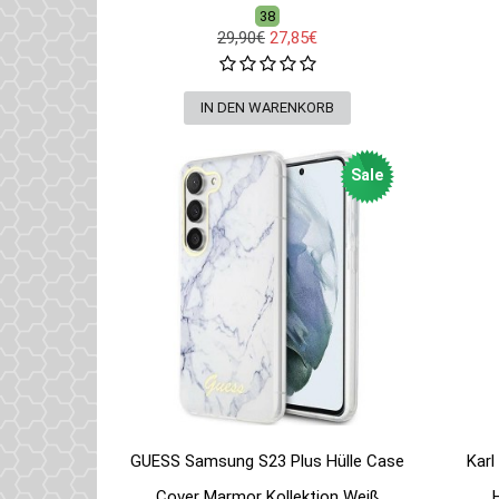
38
29,90€
27,85€
Sale
GUESS Samsung S23 Plus Hülle Case
Karl
Cover Marmor Kollektion Weiß