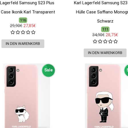
 Lagerfeld Samsung S23 Plus
Karl Lagerfeld Samsung S23
e Case Ikonik Karl Transparent
Hülle Case Saffiano Mono
116
Schwarz
29,90€
27,85€
111
34,90€
28,75€
Sale