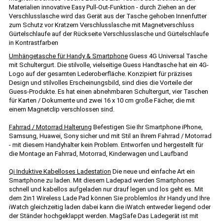
Materialien innovative Easy Pull-Out-Funktion - durch Ziehen an der
Verschlusslasche wird das Gerät aus der Tasche gehoben Innenfutter
zum Schutz vor Kratzern Verschlusslasche mit Magnetverschluss
Gürtelschlaufe auf der Rückseite Verschlusslasche und Gürtelschlaufe
in Kontrastfarben
Umhängetasche für Handy & Smartphone
Guess 4G Universal Tasche
mit Schultergurt. Die stilvolle, vielseitige Guess Handtasche hat ein 4G-
Logo auf der gesamten Lederoberfläche. Konzipiert für präzises
Design und stilvolles Erscheinungsbild, sind dies die Vorteile der
Guess-Produkte. Es hat einen abnehmbaren Schultergurt, vier Taschen
für Karten / Dokumente und zwei 16 x 10 cm große Fächer, die mit
einem Magnetclip verschlossen sind.
Fahrrad / Motorrad Halterung
Befestigen Sie Ihr Smartphone iPhone,
Samsung, Huawei, Sony sicher und mit Stil an Ihrem Fahrrad / Motorrad
- mit diesem Handyhalter kein Problem. Entworfen und hergestellt für
die Montage an Fahrrad, Motorrad, Kinderwagen und Laufband
Qi Induktive Kabelloses Ladestation
Die neue und einfache Art ein
Smartphone zu laden. Mit diesem Ladepad werden Smartphones
schnell und kabellos aufgeladen nur drauf legen und los geht es. Mit
dem 2in1 Wireless Lade Pad können Sie problemlos ihr Handy und Ihre
iWatch gleichzeitig laden dabei kann die iWatch entweder liegend oder
der Ständer hochgeklappt werden. MagSafe Das Ladegerät ist mit