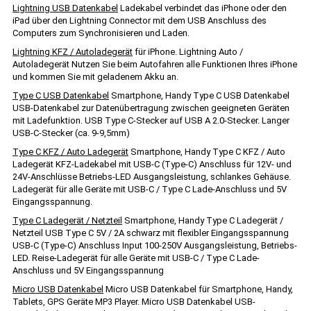
Lightning USB Datenkabel
Ladekabel verbindet das iPhone oder den
iPad über den Lightning Connector mit dem USB Anschluss des
Computers zum Synchronisieren und Laden.
Lightning KFZ / Autoladegerät
für iPhone. Lightning Auto /
Autoladegerät Nutzen Sie beim Autofahren alle Funktionen Ihres iPhone
und kommen Sie mit geladenem Akku an.
Type C USB Datenkabel
Smartphone, Handy Type C USB Datenkabel
USB-Datenkabel zur Datenübertragung zwischen geeigneten Geräten
mit Ladefunktion. USB Type C-Stecker auf USB A 2.0-Stecker. Langer
USB-C-Stecker (ca. 9-9,5mm)
Type C KFZ / Auto Ladegerät
Smartphone, Handy Type C KFZ / Auto
Ladegerät KFZ-Ladekabel mit USB-C (Type-C) Anschluss für 12V- und
24V-Anschlüsse Betriebs-LED Ausgangsleistung, schlankes Gehäuse.
Ladegerät für alle Geräte mit USB-C / Type C Lade-Anschluss und 5V
Eingangsspannung.
Type C Ladegerät / Netzteil
Smartphone, Handy Type C Ladegerät /
Netzteil USB Type C 5V / 2A schwarz mit flexibler Eingangsspannung
USB-C (Type-C) Anschluss Input 100-250V Ausgangsleistung, Betriebs-
LED. Reise-Ladegerät für alle Geräte mit USB-C / Type C Lade-
Anschluss und 5V Eingangsspannung
Micro USB Datenkabel
Micro USB Datenkabel für Smartphone, Handy,
Tablets, GPS Geräte MP3 Player. Micro USB Datenkabel USB-