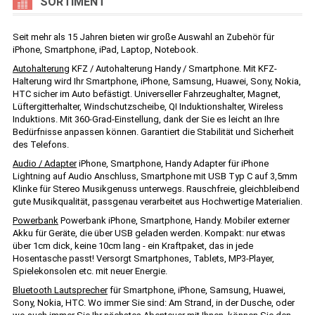
SORTIMENT
Seit mehr als 15 Jahren bieten wir große Auswahl an Zubehör für
iPhone, Smartphone, iPad, Laptop, Notebook.
Autohalterung
KFZ / Autohalterung Handy / Smartphone. Mit KFZ-
Halterung wird Ihr Smartphone, iPhone, Samsung, Huawei, Sony, Nokia,
HTC sicher im Auto befästigt. Universeller Fahrzeughalter, Magnet,
Lüftergitterhalter, Windschutzscheibe, QI Induktionshalter, Wireless
Induktions. Mit 360-Grad-Einstellung, dank der Sie es leicht an Ihre
Bedürfnisse anpassen können. Garantiert die Stabilität und Sicherheit
des Telefons.
Audio / Adapter
iPhone, Smartphone, Handy Adapter für iPhone
Lightning auf Audio Anschluss, Smartphone mit USB Typ C auf 3,5mm
Klinke für Stereo Musikgenuss unterwegs. Rauschfreie, gleichbleibend
gute Musikqualität, passgenau verarbeitet aus Hochwertige Materialien.
Powerbank
Powerbank iPhone, Smartphone, Handy. Mobiler externer
Akku für Geräte, die über USB geladen werden. Kompakt: nur etwas
über 1cm dick, keine 10cm lang - ein Kraftpaket, das in jede
Hosentasche passt! Versorgt Smartphones, Tablets, MP3-Player,
Spielekonsolen etc. mit neuer Energie.
Bluetooth Lautsprecher
für Smartphone, iPhone, Samsung, Huawei,
Sony, Nokia, HTC. Wo immer Sie sind: Am Strand, in der Dusche, oder