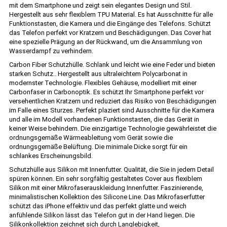
mit dem Smartphone und zeigt sein elegantes Design und Stil.
Hergestellt aus sehr flexiblem TPU Material. Es hat Ausschnitte für alle
Funktionstasten, die Kamera und die Eingänge des Telefons. Schützt
das Telefon perfekt vor Kratzern und Beschädigungen. Das Cover hat
eine spezielle Prägung an der Rückwand, um die Ansammlung von
Wasserdampf zu verhindern.
Carbon Fiber Schutzhülle. Schlank und leicht wie eine Feder und bieten
starken Schutz.. Hergestellt aus ultraleichtem Polycarbonat in
modernster Technologie. Flexibles Gehäuse, modelliert mit einer
Carbonfaser in Carbonoptik. Es schützt Ihr Smartphone perfekt vor
versehentlichen Kratzern und reduziert das Risiko von Beschädigungen
im Falle eines Sturzes. Perfekt plaziert sind Ausschnitte für die Kamera
und alle im Modell vorhandenen Funktionstasten, die das Gerät in
keiner Weise behindern. Die einzigartige Technologie gewährleistet die
ordnungsgemäße Wärmeableitung vom Gerät sowie die
ordnungsgemäße Belüftung. Die minimale Dicke sorgt für ein
schlankes Erscheinungsbild.
Schutzhülle aus Silikon mit Innenfutter. Qualität, die Sie in jedem Detail
spüren können. Ein sehr sorgfältig gestaltetes Cover aus flexiblem
Silikon mit einer Mikrofaserauskleidung Innenfutter. Faszinierende,
minimalistischen Kollektion des Silicone Line. Das Mikrofaserfutter
schützt das iPhone effektiv und das perfekt glatte und weich
anfühlende Silikon lässt das Telefon gut in der Hand liegen. Die
Silikonkollektion zeichnet sich durch Langlebigkeit,