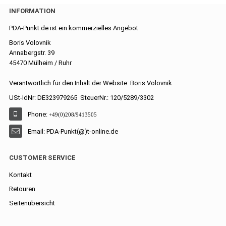
INFORMATION
PDA-Punkt.de ist ein kommerzielles Angebot
Boris Volovnik
Annabergstr. 39
45470 Mülheim / Ruhr
Verantwortlich für den Inhalt der Website: Boris Volovnik
USt-IdNr: DE323979265 SteuerNr.: 120/5289/3302
Phone:
+49(0)208/9413505
Email: PDA-Punkt(@)t-online.de
CUSTOMER SERVICE
Kontakt
Retouren
Seitenübersicht