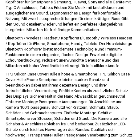
Kopfhörer für Smartphone Samsung, Huawei, Sony und alle Geräte mit
Typ C Anschlusss, Tablets Erleben Sie Musik mit kristallklarem und
ausgeglichenem Sound. Ergonomisches Design für komfortable
Nutzung Mit zwei Lautsprecheröffungen für einen kräftigen Bass Gibt
den Sound detailiert wieder und liefert ein perfektes Klangerlebnis
Integriertes Mikrofon für freihändige Kommunikation
Bluetooth / Wireless Headset / Kopfhörer
Bluetooth / Wireless Headset
/ Kopfhörer für iPhone, Smartphone, Handy, Tablets. Der Hochleistungs
Bluetooth Kopfhörer bietet modernste Technologie und Premium-
Funktionen in einem eleganten, flachen Design. Erweiterte digitale
Echounterdrückung, reduziert unerwünschte Geräusche und das
Mikrofon mit hoher Verständlichkeit sorgt für kristallklare Anrufe.
TPU Silikon Case Cover Hülle iPhone & Smartphone
TPU Silikon Case
Cover Hülle Phone Smartphone. bieten starken Schutz und
beeindrucken dabei mit ihrem dezentem Design und ihrer
fortschrittlichen Verarbeitung. Erhöhte Kanten als zusätzlicher Schutz
des Displays Sicherer Halt in der Hand Abwaschbar, geruchsneutral
Einfache Montage Passgenaue Aussparungen für Anschlüsse und
Kamera 100% passgenau Schützt vor Kratzern, Schmutz, Staub,
Schäden und Gebrauchsspuren. Einfache Montage. Schützt
Smartzphone vor Stössen, Schäden und Staub. Die Kamera und alle
Schalter & Anschlüsse bleiben frei und bedienbar. Zusätzlicher LCD-
Schutz durch leichtes Hervorragen des Randes. Qualitativ sehr
hochwertig. Transparente Hüllen Passgenaue Verarbeitung zum Schutz