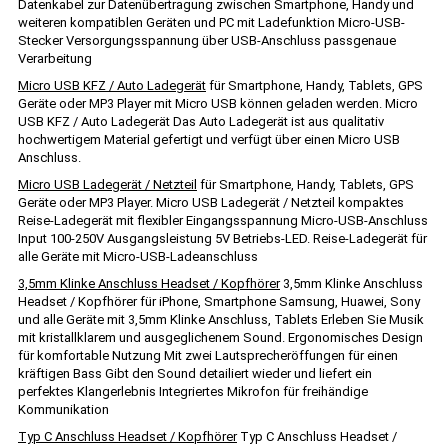
Datenkabel zur Datenübertragung zwischen Smartphone, Handy und
weiteren kompatiblen Geräten und PC mit Ladefunktion Micro-USB-
Stecker Versorgungsspannung über USB-Anschluss passgenaue
Verarbeitung
Micro USB KFZ / Auto Ladegerät
für Smartphone, Handy, Tablets, GPS
Geräte oder MP3 Player mit Micro USB können geladen werden. Micro
USB KFZ / Auto Ladegerät Das Auto Ladegerät ist aus qualitativ
hochwertigem Material gefertigt und verfügt über einen Micro USB
Anschluss.
Micro USB Ladegerät / Netzteil
für Smartphone, Handy, Tablets, GPS
Geräte oder MP3 Player. Micro USB Ladegerät / Netzteil kompaktes
Reise-Ladegerät mit flexibler Eingangsspannung Micro-USB-Anschluss
Input 100-250V Ausgangsleistung 5V Betriebs-LED. Reise-Ladegerät für
alle Geräte mit Micro-USB-Ladeanschluss
3,5mm Klinke Anschluss Headset / Kopfhörer
3,5mm Klinke Anschluss
Headset / Kopfhörer für iPhone, Smartphone Samsung, Huawei, Sony
und alle Geräte mit 3,5mm Klinke Anschluss, Tablets Erleben Sie Musik
mit kristallklarem und ausgeglichenem Sound. Ergonomisches Design
für komfortable Nutzung Mit zwei Lautsprecheröffungen für einen
kräftigen Bass Gibt den Sound detailiert wieder und liefert ein
perfektes Klangerlebnis Integriertes Mikrofon für freihändige
Kommunikation
Typ C Anschluss Headset / Kopfhörer
Typ C Anschluss Headset /