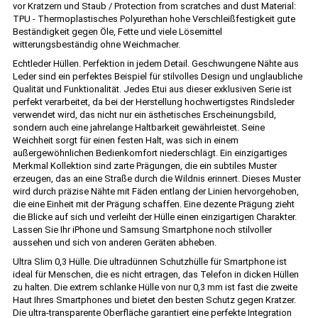
vor Kratzern und Staub / Protection from scratches and dust Material:
TPU - Thermoplastisches Polyurethan hohe Verschleißfestigkeit gute
Beständigkeit gegen Öle, Fette und viele Lösemittel
witterungsbeständig ohne Weichmacher.
Echtleder Hüllen. Perfektion in jedem Detail. Geschwungene Nähte aus
Leder sind ein perfektes Beispiel für stilvolles Design und unglaubliche
Qualität und Funktionalität. Jedes Etui aus dieser exklusiven Serie ist
perfekt verarbeitet, da bei der Herstellung hochwertigstes Rindsleder
verwendet wird, das nicht nur ein ästhetisches Erscheinungsbild,
sondern auch eine jahrelange Haltbarkeit gewährleistet. Seine
Weichheit sorgt für einen festen Halt, was sich in einem
außergewöhnlichen Bedienkomfort niederschlägt. Ein einzigartiges
Merkmal Kollektion sind zarte Prägungen, die ein subtiles Muster
erzeugen, das an eine Straße durch die Wildnis erinnert. Dieses Muster
wird durch präzise Nähte mit Fäden entlang der Linien hervorgehoben,
die eine Einheit mit der Prägung schaffen. Eine dezente Prägung zieht
die Blicke auf sich und verleiht der Hülle einen einzigartigen Charakter.
Lassen Sie Ihr iPhone und Samsung Smartphone noch stilvoller
aussehen und sich von anderen Geräten abheben.
Ultra Slim 0,3 Hülle. Die ultradünnen Schutzhülle für Smartphone ist
ideal für Menschen, die es nicht ertragen, das Telefon in dicken Hüllen
zu halten. Die extrem schlanke Hülle von nur 0,3 mm ist fast die zweite
Haut Ihres Smartphones und bietet den besten Schutz gegen Kratzer.
Die ultra-transparente Oberfläche garantiert eine perfekte Integration