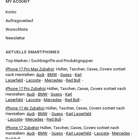
MY ACOUNT
Konto
Auftragsverlauf
Wunschliste
Newsletter
AKTUELLE SMARTPHONES
Top-Marken / Suchbegriffe und Produktgruppen:
iPhone 17 Pro Max Zubehör
Hüllen, Taschen, Cases, Covers sortiert
nach Herstellern:
Audi
-
BMW
-
Guess
-
Karl
Lagerfeld
-
Lacoste
-
Mercedes
-
Red Bull
-
iPhone 17 Pro Zubehör
Hüllen, Taschen, Cases, Covers sortiert nach
Herstellern:
Audi
-
BMW
-
Guess
-
Karl
Lagerfeld
-
Lacoste
-
Mercedes
-
Red Bull
-
iPhone 17 Air Zubehör
Hüllen, Taschen, Cases, Covers sortiert nach
Herstellern:
Audi
-
BMW
-
Guess
-
Karl Lagerfeld
-
Lacoste
-
Mercedes
-
Red Bull
-
iPhone 17 Zubehör
Hüllen, Taschen, Cases, Covers sortiert nach
Herstellern:
Audi
-
BMW
-
Guess
-
Karl Lagerfeld
-
Lacoste
-
Mercedes
-
Red Bull
-