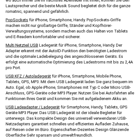
wo auch immer Sie Ihr nächstes Abenteuer mit Ihnen, können Sie den
Lautsprecher und die beste Musik Sound begleitet dich für die ganze
romatnic, spannend und gefährlich.
PopSockets
für iPhone, Smartphone, Handy. PopSockets-Griffe
machen nicht nur großartige Griffe, Ständer und Kopfhörer-
Verwaltungssysteme, sondern machen auch das Halten von Tablets
und E-Readern komfortabler und sicherer.
Multi Netzteil USB
Ladegerät für iPhone, Smartphone, Handy. Der
Adapter erkennt mit der AutoID-Funktion den benötigten Ladestrom
und die optimale Ladebelegung des angeschlossenen Geräts. Es
erfolgt eine automatische Optimierung des Ladestroms mit bis zu 2,4A
pro Port.
USB KFZ / Autoladegerät
für iPhone, Smartphone, Mobile Phone,
Tablets, GPS, MP3. Mit dem USB Ladegerät laden Sie ganz bequem im
Auto. Egal, ob Apple iPhone, Smartphones mit Typ C oder Micro USB-
Anschluss, GPS-Geräte oder MP3 Player. Nutzen Sie bei Autofahrten alle
Funktionen Ihres Gerät und kommen Sie mit aufgeladenem Akku an.
USB Ladeadapter / Ladegerät
für Smartphone, Handy, Tablets, GPS
Geräte MP3 Player. Das USB Ladegerät ist der ideale Begleiter für
unterwegs. Das kompakte Design des universell verwendaren USB-
Netzadapters garantiert schnelles und effizientes Aufladen Zuhause,
auf Reisen oder im Büro. Eigenschaften Dezentes Design Glänzende
Oberfläche Sehr sparsam und umweltfreundlich.