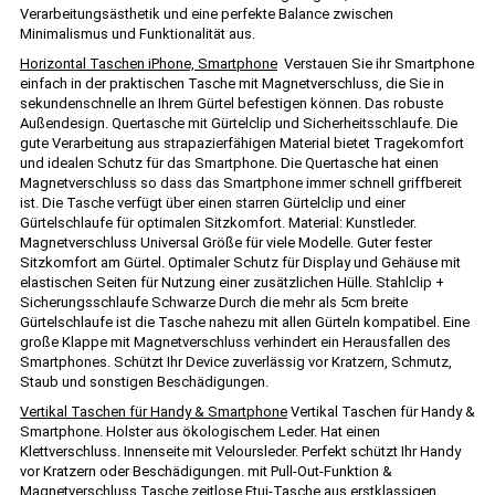
Verarbeitungsästhetik und eine perfekte Balance zwischen
Minimalismus und Funktionalität aus.
Horizontal Taschen iPhone, Smartphone
Verstauen Sie ihr Smartphone
einfach in der praktischen Tasche mit Magnetverschluss, die Sie in
sekundenschnelle an Ihrem Gürtel befestigen können. Das robuste
Außendesign. Quertasche mit Gürtelclip und Sicherheitsschlaufe. Die
gute Verarbeitung aus strapazierfähigen Material bietet Tragekomfort
und idealen Schutz für das Smartphone. Die Quertasche hat einen
Magnetverschluss so dass das Smartphone immer schnell griffbereit
ist. Die Tasche verfügt über einen starren Gürtelclip und einer
Gürtelschlaufe für optimalen Sitzkomfort. Material: Kunstleder.
Magnetverschluss Universal Größe für viele Modelle. Guter fester
Sitzkomfort am Gürtel. Optimaler Schutz für Display und Gehäuse mit
elastischen Seiten für Nutzung einer zusätzlichen Hülle. Stahlclip +
Sicherungsschlaufe Schwarze Durch die mehr als 5cm breite
Gürtelschlaufe ist die Tasche nahezu mit allen Gürteln kompatibel. Eine
große Klappe mit Magnetverschluss verhindert ein Herausfallen des
Smartphones. Schützt Ihr Device zuverlässig vor Kratzern, Schmutz,
Staub und sonstigen Beschädigungen.
Vertikal Taschen für Handy & Smartphone
Vertikal Taschen für Handy &
Smartphone. Holster aus ökologischem Leder. Hat einen
Klettverschluss. Innenseite mit Veloursleder. Perfekt schützt Ihr Handy
vor Kratzern oder Beschädigungen. mit Pull-Out-Funktion &
Magnetverschluss Tasche zeitlose Etui-Tasche aus erstklassigen