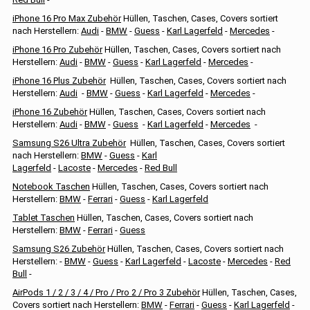
iPhone 16 Pro Max Zubehör
Hüllen, Taschen, Cases, Covers sortiert
nach Herstellern:
Audi
-
BMW
-
Guess
-
Karl Lagerfeld
-
Mercedes
-
iPhone 16 Pro Zubehör
Hüllen, Taschen, Cases, Covers sortiert nach
Herstellern:
Audi
-
BMW
-
Guess
-
Karl Lagerfeld
-
Mercedes
-
iPhone 16 Plus Zubehör
Hüllen, Taschen, Cases, Covers sortiert nach
Herstellern:
Audi
-
BMW
-
Guess
-
Karl Lagerfeld
-
Mercedes
-
iPhone 16 Zubehör
Hüllen, Taschen, Cases, Covers sortiert nach
Herstellern:
Audi
-
BMW
-
Guess
-
Karl Lagerfeld
-
Mercedes
-
Samsung S26 Ultra Zubehör
Hüllen, Taschen, Cases, Covers sortiert
nach Herstellern:
BMW
-
Guess
-
Karl
Lagerfeld
-
Lacoste
-
Mercedes
-
Red Bull
Notebook Taschen
Hüllen, Taschen, Cases, Covers sortiert nach
Herstellern:
BMW
-
Ferrari
-
Guess
-
Karl Lagerfeld
Tablet Taschen
Hüllen, Taschen, Cases, Covers sortiert nach
Herstellern:
BMW
-
Ferrari
-
Guess
Samsung S26 Zubehör
Hüllen, Taschen, Cases, Covers sortiert nach
Herstellern: -
BMW
-
Guess
-
Karl Lagerfeld
-
Lacoste
-
Mercedes
-
Red
Bull
-
AirPods 1 / 2 / 3 / 4 / Pro / Pro 2 / Pro 3 Zubehör
Hüllen, Taschen, Cases,
Covers sortiert nach Herstellern:
BMW
-
Ferrari
-
Guess
-
Karl Lagerfeld
-