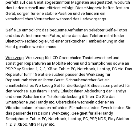
perfekt auf das Gerät abgestimmten Magneten ausgestattet, wodurch
das Laden schnell und effizient erfolgt. Diese Magnete haften fest am
Gerät, sorgen für eine stabile Position und verhindern ein
versehentliches Verrutschen während des Ladevorgangs.
Selfie
Es ermöglicht das bequeme Aufnehmen beliebter Selfie-Fotos
und das Aufnehmen von Fotos, ohne dass das Telefon mithilfe der
Bluetooth-Technologie und einer praktischen Fernbedienung in der
Hand gehalten werden muss.
Werkzeug
Werkzeug für LCD Oberschalen Tastaturwechsel und
sonstigen Reparaturen an Mobiltelefonen und Smartphones sowie an
PSP Play Station 1, 2, 3, XBox, Tablet PC, Notebook, Laptop, PC etc. Das
Reparatur für Ihr Gerät sie suchen passendes Werkzeug für
Reparaturarbeiten an Ihrem Gerät. Schraubendreher Set ein
unentbehrliches Werkzeug Set für die Gadget Enthusiasten perfekt für
den Wechsel aus Ihrem Handy. Erlaubt Ihnen Abdeckung der Handys
und ohne Schaden der Telefonabdeckung öffnen. Ob Sie das
Smartphone und Handy etc. Oberschale wechseln oder einen
Vibrationsalarm einbauen möchten. Für nahezu jeden Zweck finden Sie
das passende Präzisions Werkzeug. Geeignet für alle Handy,
Smartphone, Tablet PC, Notebook, Laptop, PC, PSP, NDS, Play Station
1, 2, 3, XBox, MP3 Player etc.