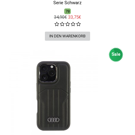
Serie Schwarz
78
34,90€
33,75€
Sale