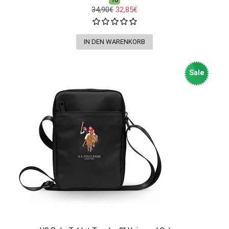
34,90€
32,85€
Sale