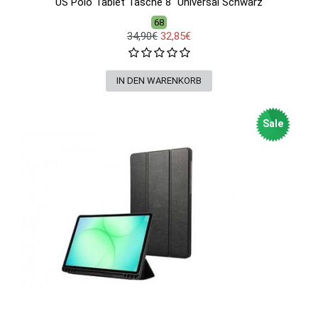
US Polo Tablet Tasche 8" Universal Schwarz
68
34,90€
32,85€
Sale