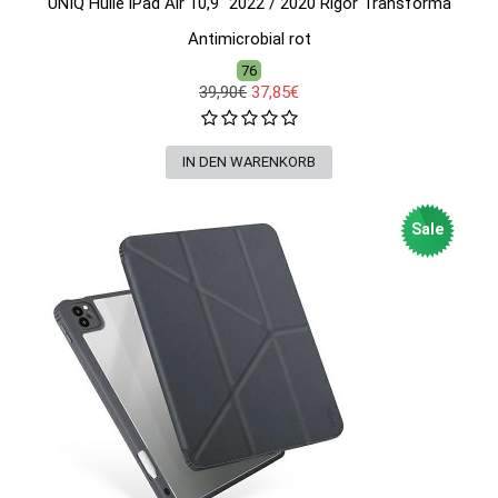
UNIQ Hülle iPad Air 10,9" 2022 / 2020 Rigor Transforma
Antimicrobial rot
76
39,90€
37,85€
Sale