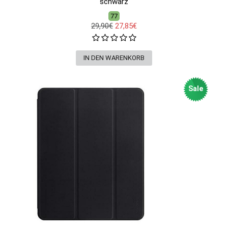
schwarz
77
29,90€
27,85€
Sale