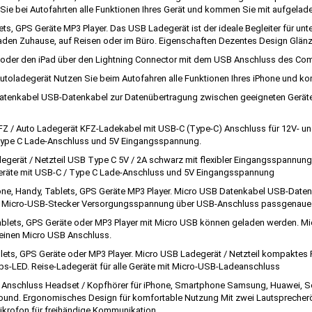
Sie bei Autofahrten alle Funktionen Ihres Gerät und kommen Sie mit aufgela
ts, GPS Geräte MP3 Player. Das USB Ladegerät ist der ideale Begleiter für u
fladen Zuhause, auf Reisen oder im Büro. Eigenschaften Dezentes Design Glä
 oder den iPad über den Lightning Connector mit dem USB Anschluss des Co
 Autoladegerät Nutzen Sie beim Autofahren alle Funktionen Ihres iPhone und 
enkabel USB-Datenkabel zur Datenübertragung zwischen geeigneten Geräten
 / Auto Ladegerät KFZ-Ladekabel mit USB-C (Type-C) Anschluss für 12V- un
/ Type C Lade-Anschluss und 5V Eingangsspannung.
erät / Netzteil USB Type C 5V / 2A schwarz mit flexibler Eingangsspannun
 Geräte mit USB-C / Type C Lade-Anschluss und 5V Eingangsspannung
ne, Handy, Tablets, GPS Geräte MP3 Player. Micro USB Datenkabel USB-Date
on Micro-USB-Stecker Versorgungsspannung über USB-Anschluss passgenaue
blets, GPS Geräte oder MP3 Player mit Micro USB können geladen werden. Mi
r einen Micro USB Anschluss.
ets, GPS Geräte oder MP3 Player. Micro USB Ladegerät / Netzteil kompaktes 
s-LED. Reise-Ladegerät für alle Geräte mit Micro-USB-Ladeanschluss
Anschluss Headset / Kopfhörer für iPhone, Smartphone Samsung, Huawei, Son
ound. Ergonomisches Design für komfortable Nutzung Mit zwei Lautsprecheröf
 Mikrofon für freihändige Kommunikation