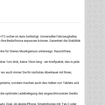
C sicher im Auto befästigt. Universeller Fahrzeughalter,
n Ihre Bedürfnisse anpassen können. Garantiert die Stabilität
nke für Stereo Musikgenuss unterwegs. Rauschfreie,
r 1cm dick, keine 10cm lang - ein Kraftpaket, das in jede
 wo auch immer Sie Ihr nächstes Abenteuer mit Ihnen,
ssysteme, sondern machen auch das Halten von Tablets und
d die optimale Ladebelegung des angeschlossenen Geräts.
uto. Egal, ob Apple iPhone, Smartphones mit Typ C oder