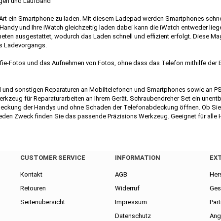
wagen und Laufband
Art ein Smartphone zu laden. Mit diesem Ladepad werden Smartphones schnell
 Handy und Ihre iWatch gleichzeitig laden dabei kann die iWatch entweder l
ten ausgestattet, wodurch das Laden schnell und effizient erfolgt. Diese Magn
es Ladevorgangs.
ie-Fotos und das Aufnehmen von Fotos, ohne dass das Telefon mithilfe der B
und sonstigen Reparaturen an Mobiltelefonen und Smartphones sowie an PSP P
Werkzeug für Reparaturarbeiten an Ihrem Gerät. Schraubendreher Set ein unent
Abdeckung der Handys und ohne Schaden der Telefonabdeckung öffnen. Ob Si
eden Zweck finden Sie das passende Präzisions Werkzeug. Geeignet für alle 
CUSTOMER SERVICE
INFORMATION
EX
Kontakt
AGB
Hers
Retouren
Widerruf
Ges
Seitenübersicht
Impressum
Part
Datenschutz
Ang