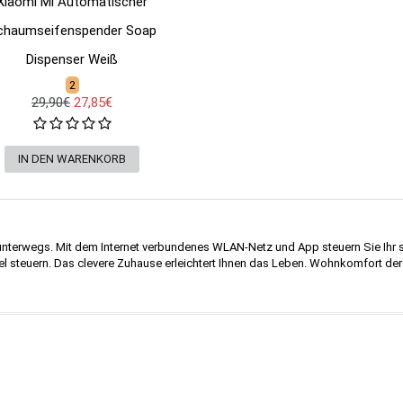
Xiaomi Mi Automatischer
chaumseifenspender Soap
Dispenser Weiß
2
29,90€
27,85€
unterwegs. Mit dem Internet verbundenes WLAN-Netz und App steuern Sie Ihr
l steuern. Das clevere Zuhause erleichtert Ihnen das Leben. Wohnkomfort der