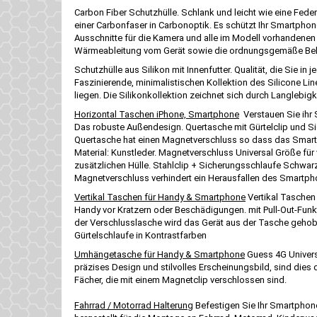
Carbon Fiber Schutzhülle. Schlank und leicht wie eine Feder
einer Carbonfaser in Carbonoptik. Es schützt Ihr Smartphone
Ausschnitte für die Kamera und alle im Modell vorhandenen
Wärmeableitung vom Gerät sowie die ordnungsgemäße Belüft
Schutzhülle aus Silikon mit Innenfutter. Qualität, die Sie in
Faszinierende, minimalistischen Kollektion des Silicone Lin
liegen. Die Silikonkollektion zeichnet sich durch Langlebig
Horizontal Taschen iPhone, Smartphone
Verstauen Sie ihr 
Das robuste Außendesign. Quertasche mit Gürtelclip und Si
Quertasche hat einen Magnetverschluss so dass das Smartpho
Material: Kunstleder. Magnetverschluss Universal Größe für 
zusätzlichen Hülle. Stahlclip + Sicherungsschlaufe Schwarz
Magnetverschluss verhindert ein Herausfallen des Smartph
Vertikal Taschen für Handy & Smartphone
Vertikal Taschen 
Handy vor Kratzern oder Beschädigungen. mit Pull-Out-Funkt
der Verschlusslasche wird das Gerät aus der Tasche gehob
Gürtelschlaufe in Kontrastfarben
Umhängetasche für Handy & Smartphone
Guess 4G Universa
präzises Design und stilvolles Erscheinungsbild, sind dies
Fächer, die mit einem Magnetclip verschlossen sind.
Fahrrad / Motorrad Halterung
Befestigen Sie Ihr Smartphone