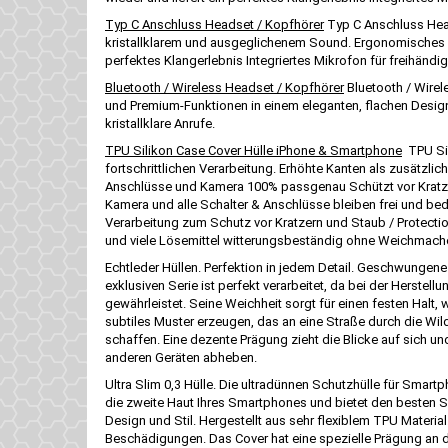
Typ C Anschluss Headset / Kopfhörer
Typ C Anschluss Head
kristallklarem und ausgeglichenem Sound. Ergonomisches De
perfektes Klangerlebnis Integriertes Mikrofon für freihän
Bluetooth / Wireless Headset / Kopfhörer
Bluetooth / Wirel
und Premium-Funktionen in einem eleganten, flachen Design
kristallklare Anrufe.
TPU Silikon Case Cover Hülle iPhone & Smartphone
TPU Sil
fortschrittlichen Verarbeitung. Erhöhte Kanten als zusätz
Anschlüsse und Kamera 100% passgenau Schützt vor Kratz
Kamera und alle Schalter & Anschlüsse bleiben frei und be
Verarbeitung zum Schutz vor Kratzern und Staub / Protectio
und viele Lösemittel witterungsbeständig ohne Weichmache
Echtleder Hüllen. Perfektion in jedem Detail. Geschwungene N
exklusiven Serie ist perfekt verarbeitet, da bei der Herste
gewährleistet. Seine Weichheit sorgt für einen festen Halt
subtiles Muster erzeugen, das an eine Straße durch die Wild
schaffen. Eine dezente Prägung zieht die Blicke auf sich un
anderen Geräten abheben.
Ultra Slim 0,3 Hülle. Die ultradünnen Schutzhülle für Smartp
die zweite Haut Ihres Smartphones und bietet den besten Sc
Design und Stil. Hergestellt aus sehr flexiblem TPU Materia
Beschädigungen. Das Cover hat eine spezielle Prägung a