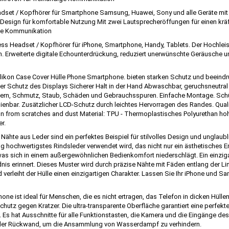
set / Kopfhörer für Smartphone Samsung, Huawei, Sony und alle Geräte mit 
sign für komfortable Nutzung Mit zwei Lautsprecheröffungen für einen kräftig
dige Kommunikation
ess Headset / Kopfhörer für iPhone, Smartphone, Handy, Tablets. Der Hochle
. Erweiterte digitale Echounterdrückung, reduziert unerwünschte Geräusche un
ikon Case Cover Hülle Phone Smartphone. bieten starken Schutz und beeindr
licher Schutz des Displays Sicherer Halt in der Hand Abwaschbar, geruchsneu
ern, Schmutz, Staub, Schäden und Gebrauchsspuren. Einfache Montage. Sch
dienbar. Zusätzlicher LCD-Schutz durch leichtes Hervorragen des Randes. Qual
n from scratches and dust Material: TPU - Thermoplastisches Polyurethan hoh
r.
ähte aus Leder sind ein perfektes Beispiel für stilvolles Design und unglaubli
llung hochwertigstes Rindsleder verwendet wird, das nicht nur ein ästhetisches 
, was sich in einem außergewöhnlichen Bedienkomfort niederschlägt. Ein einzig
nis erinnert. Dieses Muster wird durch präzise Nähte mit Fäden entlang der Li
d verleiht der Hülle einen einzigartigen Charakter. Lassen Sie Ihr iPhone und
hone ist ideal für Menschen, die es nicht ertragen, das Telefon in dicken Hüllen
hutz gegen Kratzer. Die ultra-transparente Oberfläche garantiert eine perfek
l. Es hat Ausschnitte für alle Funktionstasten, die Kamera und die Eingänge de
n der Rückwand, um die Ansammlung von Wasserdampf zu verhindern.