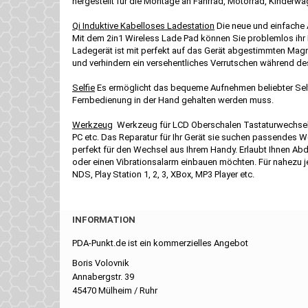
hergestellt für die Montage an Fahrrad, Motorrad, Kinder
Qi Induktive Kabelloses Ladestation
Die neue und einfache 
Mit dem 2in1 Wireless Lade Pad können Sie problemlos ihr
Ladegerät ist mit perfekt auf das Gerät abgestimmten Magne
und verhindern ein versehentliches Verrutschen während d
Selfie
Es ermöglicht das bequeme Aufnehmen beliebter Self
Fernbedienung in der Hand gehalten werden muss.
Werkzeug
Werkzeug für LCD Oberschalen Tastaturwechsel 
PC etc. Das Reparatur für Ihr Gerät sie suchen passendes 
perfekt für den Wechsel aus Ihrem Handy. Erlaubt Ihnen 
oder einen Vibrationsalarm einbauen möchten. Für nahezu j
NDS, Play Station 1, 2, 3, XBox, MP3 Player etc.
INFORMATION
PDA-Punkt.de ist ein kommerzielles Angebot
Boris Volovnik
Annabergstr. 39
45470 Mülheim / Ruhr