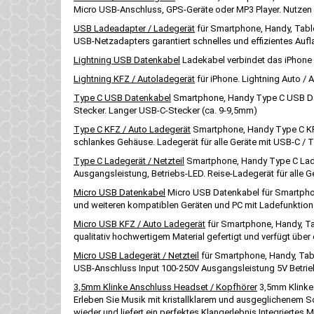
Micro USB-Anschluss, GPS-Geräte oder MP3 Player. Nutzen 
USB Ladeadapter / Ladegerät
für Smartphone, Handy, Table
USB-Netzadapters garantiert schnelles und effizientes Au
Lightning USB Datenkabel
Ladekabel verbindet das iPhone
Lightning KFZ / Autoladegerät
für iPhone. Lightning Auto /
Type C USB Datenkabel
Smartphone, Handy Type C USB Dat
Stecker. Langer USB-C-Stecker (ca. 9-9,5mm)
Type C KFZ / Auto Ladegerät
Smartphone, Handy Type C KFZ
schlankes Gehäuse. Ladegerät für alle Geräte mit USB-C 
Type C Ladegerät / Netzteil
Smartphone, Handy Type C Ladeg
Ausgangsleistung, Betriebs-LED. Reise-Ladegerät für alle
Micro USB Datenkabel
Micro USB Datenkabel für Smartpho
und weiteren kompatiblen Geräten und PC mit Ladefunkti
Micro USB KFZ / Auto Ladegerät
für Smartphone, Handy, Ta
qualitativ hochwertigem Material gefertigt und verfügt übe
Micro USB Ladegerät / Netzteil
für Smartphone, Handy, Tabl
USB-Anschluss Input 100-250V Ausgangsleistung 5V Betrieb
3,5mm Klinke Anschluss Headset / Kopfhörer
3,5mm Klinke 
Erleben Sie Musik mit kristallklarem und ausgeglichenem S
wieder und liefert ein perfektes Klangerlebnis Integriertes