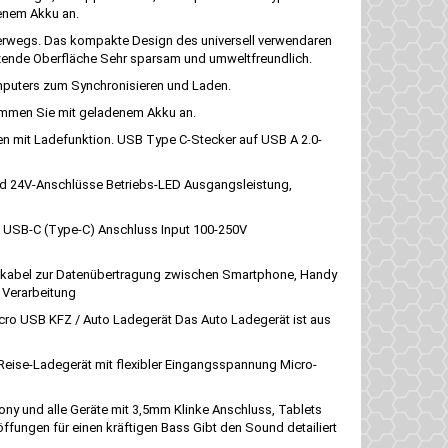
denem Akku an.
nterwegs. Das kompakte Design des universell verwendaren
nzende Oberfläche Sehr sparsam und umweltfreundlich.
mputers zum Synchronisieren und Laden.
kommen Sie mit geladenem Akku an.
 mit Ladefunktion. USB Type C-Stecker auf USB A 2.0-
d 24V-Anschlüsse Betriebs-LED Ausgangsleistung,
g USB-C (Type-C) Anschluss Input 100-250V
nkabel zur Datenübertragung zwischen Smartphone, Handy
 Verarbeitung
cro USB KFZ / Auto Ladegerät Das Auto Ladegerät ist aus
Reise-Ladegerät mit flexibler Eingangsspannung Micro-
y und alle Geräte mit 3,5mm Klinke Anschluss, Tablets
fungen für einen kräftigen Bass Gibt den Sound detailiert