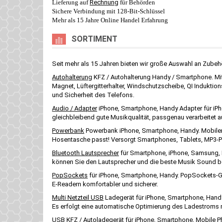
Lieferung auf
Rechnung
für Behörden
Sichere Verbindung mit 128-Bit-Schlüssel
Mehr als 15 Jahre Online Handel Erfahrung
SORTIMENT
Seit mehr als 15 Jahren bieten wir große Auswahl an Zubeh
Autohalterung
KFZ / Autohalterung Handy / Smartphone. Mit 
Magnet, Lüftergitterhalter, Windschutzscheibe, QI Induktions
und Sicherheit des Telefons.
Audio / Adapter
iPhone, Smartphone, Handy Adapter für iPh
gleichbleibend gute Musikqualität, passgenau verarbeitet a
Powerbank
Powerbank iPhone, Smartphone, Handy. Mobiler e
Hosentasche passt! Versorgt Smartphones, Tablets, MP3-Pla
Bluetooth Lautsprecher
für Smartphone, iPhone, Samsung, H
können Sie den Lautsprecher und die beste Musik Sound beg
PopSockets
für iPhone, Smartphone, Handy. PopSockets-Gr
E-Readern komfortabler und sicherer.
Multi Netzteil USB
Ladegerät für iPhone, Smartphone, Handy
Es erfolgt eine automatische Optimierung des Ladestroms mi
USB KFZ / Autoladegerät
für iPhone, Smartphone, Mobile P