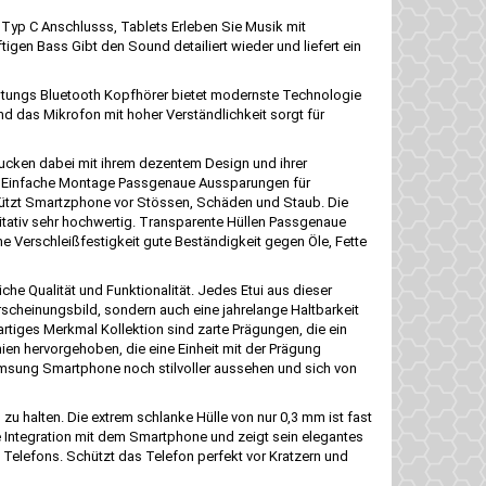
Typ C Anschlusss, Tablets Erleben Sie Musik mit
en Bass Gibt den Sound detailiert wieder und liefert ein
istungs Bluetooth Kopfhörer bietet modernste Technologie
d das Mikrofon mit hoher Verständlichkeit sorgt für
ucken dabei mit ihrem dezentem Design und ihrer
tral Einfache Montage Passgenaue Aussparungen für
ützt Smartzphone vor Stössen, Schäden und Staub. Die
itativ sehr hochwertig. Transparente Hüllen Passgenaue
e Verschleißfestigkeit gute Beständigkeit gegen Öle, Fette
che Qualität und Funktionalität. Jedes Etui aus dieser
Erscheinungsbild, sondern auch eine jahrelange Haltbarkeit
artiges Merkmal Kollektion sind zarte Prägungen, die ein
nien hervorgehoben, die eine Einheit mit der Prägung
 Samsung Smartphone noch stilvoller aussehen und sich von
 zu halten. Die extrem schlanke Hülle von nur 0,3 mm ist fast
te Integration mit dem Smartphone und zeigt sein elegantes
s Telefons. Schützt das Telefon perfekt vor Kratzern und