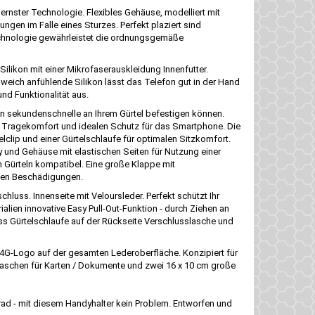
dernster Technologie. Flexibles Gehäuse, modelliert mit
ngen im Falle eines Sturzes. Perfekt plaziert sind
Technologie gewährleistet die ordnungsgemäße
 Silikon mit einer Mikrofaserauskleidung Innenfutter.
d weich anfühlende Silikon lässt das Telefon gut in der Hand
nd Funktionalität aus.
in sekundenschnelle an Ihrem Gürtel befestigen können.
et Tragekomfort und idealen Schutz für das Smartphone. Die
lclip und einer Gürtelschlaufe für optimalen Sitzkomfort.
ay und Gehäuse mit elastischen Seiten für Nutzung einer
n Gürteln kompatibel. Eine große Klappe mit
igen Beschädigungen.
luss. Innenseite mit Veloursleder. Perfekt schützt Ihr
lien innovative Easy Pull-Out-Funktion - durch Ziehen an
s Gürtelschlaufe auf der Rückseite Verschlusslasche und
n 4G-Logo auf der gesamten Lederoberfläche. Konzipiert für
r Taschen für Karten / Dokumente und zwei 16 x 10 cm große
rad - mit diesem Handyhalter kein Problem. Entworfen und