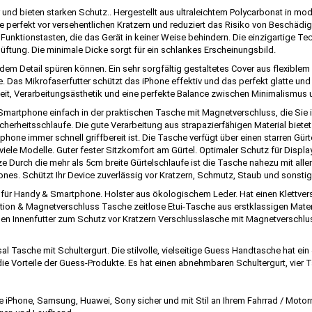
 und bieten starken Schutz.. Hergestellt aus ultraleichtem Polycarbonat in mo
 perfekt vor versehentlichen Kratzern und reduziert das Risiko von Beschädigu
 Funktionstasten, die das Gerät in keiner Weise behindern. Die einzigartige 
ung. Die minimale Dicke sorgt für ein schlankes Erscheinungsbild.
 jedem Detail spüren können. Ein sehr sorgfältig gestaltetes Cover aus flexiblem
e. Das Mikrofaserfutter schützt das iPhone effektiv und das perfekt glatte un
keit, Verarbeitungsästhetik und eine perfekte Balance zwischen Minimalismus u
Smartphone einfach in der praktischen Tasche mit Magnetverschluss, die Sie 
cherheitsschlaufe. Die gute Verarbeitung aus strapazierfähigen Material biet
ne immer schnell griffbereit ist. Die Tasche verfügt über einen starren Gürte
viele Modelle. Guter fester Sitzkomfort am Gürtel. Optimaler Schutz für Displ
e Durch die mehr als 5cm breite Gürtelschlaufe ist die Tasche nahezu mit alle
ones. Schützt Ihr Device zuverlässig vor Kratzern, Schmutz, Staub und sonst
für Handy & Smartphone. Holster aus ökologischem Leder. Hat einen Klettversch
ion & Magnetverschluss Tasche zeitlose Etui-Tasche aus erstklassigen Materia
en Innenfutter zum Schutz vor Kratzern Verschlusslasche mit Magnetverschlus
l Tasche mit Schultergurt. Die stilvolle, vielseitige Guess Handtasche hat ei
 die Vorteile der Guess-Produkte. Es hat einen abnehmbaren Schultergurt, vie
 iPhone, Samsung, Huawei, Sony sicher und mit Stil an Ihrem Fahrrad / Motor