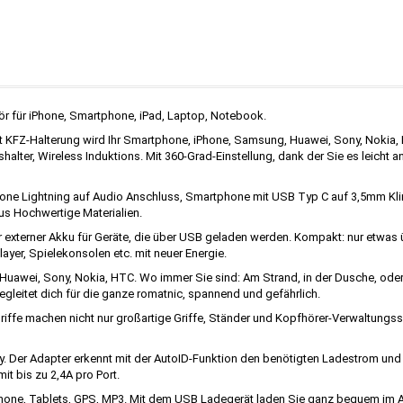
ör für iPhone, Smartphone, iPad, Laptop, Notebook.
KFZ-Halterung wird Ihr Smartphone, iPhone, Samsung, Huawei, Sony, Nokia, HT
halter, Wireless Induktions. Mit 360-Grad-Einstellung, dank der Sie es leicht a
one Lightning auf Audio Anschluss, Smartphone mit USB Typ C auf 3,5mm Kli
us Hochwertige Materialien.
xterner Akku für Geräte, die über USB geladen werden. Kompakt: nur etwas übe
yer, Spielekonsolen etc. mit neuer Energie.
uawei, Sony, Nokia, HTC. Wo immer Sie sind: Am Strand, in der Dusche, oder
leitet dich für die ganze romatnic, spannend und gefährlich.
iffe machen nicht nur großartige Griffe, Ständer und Kopfhörer-Verwaltung
. Der Adapter erkennt mit der AutoID-Funktion den benötigten Ladestrom un
t bis zu 2,4A pro Port.
hone, Tablets, GPS, MP3. Mit dem USB Ladegerät laden Sie ganz bequem im A