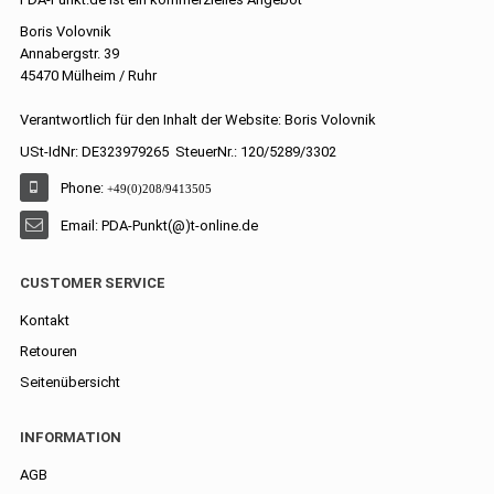
Boris Volovnik
Annabergstr. 39
45470 Mülheim / Ruhr
Verantwortlich für den Inhalt der Website: Boris Volovnik
USt-IdNr: DE323979265 SteuerNr.: 120/5289/3302
Phone:
+49(0)208/9413505
Email: PDA-Punkt(@)t-online.de
CUSTOMER SERVICE
Kontakt
Retouren
Seitenübersicht
INFORMATION
AGB