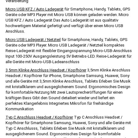
Verarbeitung
Micro USB KFZ / Auto Ladegerät
für Smartphone, Handy, Tablets, GPS
Geräte oder MP3 Player mit Micro USB können geladen werden. Micro
USB KFZ / Auto Ladegerät Das Auto Ladegerät ist aus qualitativ
hochwertigem Material gefertigt und verfügt über einen Micro USB
Anschluss.
Micro USB Ladegerät / Netzteil
für Smartphone, Handy, Tablets, GPS
Geräte oder MP3 Player. Micro USB Ladegerät / Netzteil kompaktes
Reise-Ladegerät mit flexibler Eingangsspannung Micro-USB-Anschluss
Input 100-250V Ausgangsleistung 5V Betriebs-LED. Reise-Ladegerät für
alle Geräte mit Micro-USB-Ladeanschluss
3,5mm Klinke Anschluss Headset / Kopfhörer
3,5mm Klinke Anschluss
Headset / Kopfhörer für iPhone, Smartphone Samsung, Huawei, Sony
und alle Geräte mit 3,5mm Klinke Anschluss, Tablets Erleben Sie Musik
mit kristallklarem und ausgeglichenem Sound. Ergonomisches Design
für komfortable Nutzung Mit zwei Lautsprecheröffungen für einen
kräftigen Bass Gibt den Sound detailiert wieder und liefert ein
perfektes Klangerlebnis Integriertes Mikrofon für freihändige
Kommunikation
Typ C Anschluss Headset / Kopfhörer
Typ C Anschluss Headset /
Kopfhörer für Smartphone Samsung, Huawei, Sony und alle Geräte mit
Typ C Anschlusss, Tablets Erleben Sie Musik mit kristallklarem und
ausgeglichenem Sound. Ergonomisches Design für komfortable