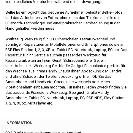
versehentliches Verrutschen während des Ladevorgangs.
Selfie
Es ermöglicht das bequeme Aufnehmen beliebter Selfie-Fotos
und das Aufnehmen von Fotos, ohne dass das Telefon mithilfe der
Bluetooth-Technologie und einer praktischen Fernbedienung in der
Hand gehalten werden muss.
Werkzeug
Werkzeug für LCD Oberschalen Tastaturwechsel und
sonstigen Reparaturen an Mobiltelefonen und Smartphones sowie an
PSP Play Station 1, 2, 3, XBox, Tablet PC, Notebook, Laptop, PC etc. Das
Reparatur für Ihr Gerät sie suchen passendes Werkzeug für
Reparaturarbeiten an Ihrem Gerät. Schraubendreher Set ein
unentbehrliches Werkzeug Set für die Gadget Enthusiasten perfekt für
den Wechsel aus Ihrem Handy. Erlaubt Ihnen Abdeckung der Handys
und ohne Schaden der Telefonabdeckung öffnen. Ob Sie das
Smartphone und Handy etc. Oberschale wechseln oder einen
Vibrationsalarm einbauen möchten. Für nahezu jeden Zweck finden Sie
das passende Präzisions Werkzeug. Geeignet für alle Handy,
Smartphone, Tablet PC, Notebook, Laptop, PC, PSP, NDS, Play Station
1, 2, 3, XBox, MP3 Player etc.
INFORMATION
PDA-Punkt.de ist ein kommerzielles Angebot