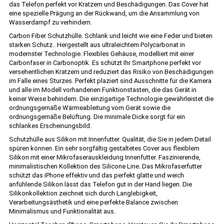
das Telefon perfekt vor Kratzern und Beschädigungen. Das Cover hat
eine spezielle Prägung an der Rückwand, um die Ansammlung von
Wasserdampf zu verhindern.
Carbon Fiber Schutzhülle. Schlank und leicht wie eine Feder und bieten
starken Schutz.. Hergestellt aus ultraleichtem Polycarbonat in
modernster Technologie. Flexibles Gehäuse, modelliert mit einer
Carbonfaser in Carbonoptik. Es schützt Ihr Smartphone perfekt vor
versehentlichen Kratzern und reduziert das Risiko von Beschädigungen
im Falle eines Sturzes. Perfekt plaziert sind Ausschnitte für die Kamera
und alle im Modell vorhandenen Funktionstasten, die das Gerät in
keiner Weise behindern. Die einzigartige Technologie gewährleistet die
ordnungsgemäße Wärmeableitung vom Gerät sowie die
ordnungsgemäße Belüftung. Die minimale Dicke sorgt für ein
schlankes Erscheinungsbild.
Schutzhülle aus Silikon mit Innenfutter. Qualität, die Sie in jedem Detail
spüren können. Ein sehr sorgfältig gestaltetes Cover aus flexiblem
Silikon mit einer Mikrofaserauskleidung Innenfutter. Faszinierende,
minimalistischen Kollektion des Silicone Line. Das Mikrofaserfutter
schützt das iPhone effektiv und das perfekt glatte und weich
anfühlende Silikon lässt das Telefon gut in der Hand liegen. Die
Silikonkollektion zeichnet sich durch Langlebigkeit,
Verarbeitungsästhetik und eine perfekte Balance zwischen
Minimalismus und Funktionalität aus.