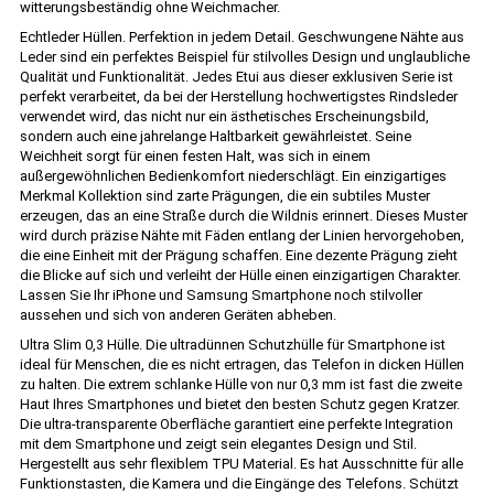
witterungsbeständig ohne Weichmacher.
Echtleder Hüllen. Perfektion in jedem Detail. Geschwungene Nähte aus
Leder sind ein perfektes Beispiel für stilvolles Design und unglaubliche
Qualität und Funktionalität. Jedes Etui aus dieser exklusiven Serie ist
perfekt verarbeitet, da bei der Herstellung hochwertigstes Rindsleder
verwendet wird, das nicht nur ein ästhetisches Erscheinungsbild,
sondern auch eine jahrelange Haltbarkeit gewährleistet. Seine
Weichheit sorgt für einen festen Halt, was sich in einem
außergewöhnlichen Bedienkomfort niederschlägt. Ein einzigartiges
Merkmal Kollektion sind zarte Prägungen, die ein subtiles Muster
erzeugen, das an eine Straße durch die Wildnis erinnert. Dieses Muster
wird durch präzise Nähte mit Fäden entlang der Linien hervorgehoben,
die eine Einheit mit der Prägung schaffen. Eine dezente Prägung zieht
die Blicke auf sich und verleiht der Hülle einen einzigartigen Charakter.
Lassen Sie Ihr iPhone und Samsung Smartphone noch stilvoller
aussehen und sich von anderen Geräten abheben.
Ultra Slim 0,3 Hülle. Die ultradünnen Schutzhülle für Smartphone ist
ideal für Menschen, die es nicht ertragen, das Telefon in dicken Hüllen
zu halten. Die extrem schlanke Hülle von nur 0,3 mm ist fast die zweite
Haut Ihres Smartphones und bietet den besten Schutz gegen Kratzer.
Die ultra-transparente Oberfläche garantiert eine perfekte Integration
mit dem Smartphone und zeigt sein elegantes Design und Stil.
Hergestellt aus sehr flexiblem TPU Material. Es hat Ausschnitte für alle
Funktionstasten, die Kamera und die Eingänge des Telefons. Schützt