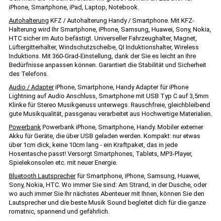
iPhone, Smartphone, iPad, Laptop, Notebook.
Autohalterung
KFZ / Autohalterung Handy / Smartphone. Mit KFZ-
Halterung wird Ihr Smartphone, iPhone, Samsung, Huawei, Sony, Nokia,
HTC sicher im Auto befästigt. Universeller Fahrzeughalter, Magnet,
Lüftergitterhalter, Windschutzscheibe, QI Induktionshalter, Wireless
Induktions. Mit 360-Grad-Einstellung, dank der Sie es leicht an Ihre
Bedürfnisse anpassen können. Garantiert die Stabilität und Sicherheit
des Telefons.
Audio / Adapter
iPhone, Smartphone, Handy Adapter für iPhone
Lightning auf Audio Anschluss, Smartphone mit USB Typ C auf 3,5mm
Klinke für Stereo Musikgenuss unterwegs. Rauschfreie, gleichbleibend
gute Musikqualität, passgenau verarbeitet aus Hochwertige Materialien.
Powerbank
Powerbank iPhone, Smartphone, Handy. Mobiler externer
Akku für Geräte, die über USB geladen werden. Kompakt: nur etwas
über 1cm dick, keine 10cm lang - ein Kraftpaket, das in jede
Hosentasche passt! Versorgt Smartphones, Tablets, MP3-Player,
Spielekonsolen etc. mit neuer Energie.
Bluetooth Lautsprecher
für Smartphone, iPhone, Samsung, Huawei,
Sony, Nokia, HTC. Wo immer Sie sind: Am Strand, in der Dusche, oder
wo auch immer Sie Ihr nächstes Abenteuer mit Ihnen, können Sie den
Lautsprecher und die beste Musik Sound begleitet dich für die ganze
romatnic, spannend und gefährlich.