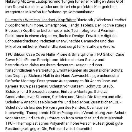
Nutzung Mit zwei Lautsprecheröffungen für einen kräftigen Bass Gibt
den Sound detailiert wieder und liefert ein perfektes Klangerlebnis
Integriertes Mikrofon für freihändige Kommunikation
Bluetooth / Wireless Headset / Kopfhörer
Bluetooth / Wireless Headset
/ Kopfhörer für iPhone, Smartphone, Handy, Tablets. Der Hochleistungs
Bluetooth Kopfhörer bietet modernste Technologie und Premium-
Funktionen in einem eleganten, flachen Design. Erweiterte digitale
Echounterdrückung, reduziert unerwünschte Geräusche und das
Mikrofon mit hoher Verständlichkeit sorgt für kristallklare Anrufe.
TPU Silikon Case Cover Hülle iPhone & Smartphone
TPU Silikon Case
Cover Hülle Phone Smartphone. bieten starken Schutz und
beeindrucken dabei mit ihrem dezentem Design und ihrer
fortschrittlichen Verarbeitung. Erhöhte Kanten als zusätzlicher Schutz
des Displays Sicherer Halt in der Hand Abwaschbar, geruchsneutral
Einfache Montage Passgenaue Aussparungen für Anschlüsse und
Kamera 100% passgenau Schützt vor Kratzern, Schmutz, Staub,
Schäden und Gebrauchsspuren. Einfache Montage. Schützt
Smartzphone vor Stössen, Schäden und Staub. Die Kamera und alle
Schalter & Anschlüsse bleiben frei und bedienbar. Zusätzlicher LCD-
Schutz durch leichtes Hervorragen des Randes. Qualitativ sehr
hochwertig. Transparente Hüllen Passgenaue Verarbeitung zum Schutz
vor Kratzern und Staub / Protection from scratches and dust Material:
TPU - Thermoplastisches Polyurethan hohe Verschleißfestigkeit gute
Beständigkeit gegen Öle, Fette und viele Lösemittel