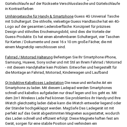
Gürtelschlaufe auf der Rückseite Verschlusslasche und Gürtelschlaufe
in Kontrastfarben
Umhängetasche für Handy & Smartphone
Guess 4G Universal Tasche
mit Schultergurt. Die stilvolle, vielseitige Guess Handtasche hat ein 4G-
Logo auf der gesamten Lederoberfläche. Konzipiert für präzises
Design und stilvolles Erscheinungsbild, sind dies die Vorteile der
Guess-Produkte. Es hat einen abnehmbaren Schultergurt, vier Taschen
für Karten / Dokumente und zwei 16 x 10 cm große Fächer, die mit
einem Magnetclip verschlossen sind.
Fahrrad / Motorrad Halterung
Befestigen Sie Ihr Smartphone iPhone,
Samsung, Huawei, Sony sicher und mit Stil an Ihrem Fahrrad / Motorrad
- mit diesem Handyhalter kein Problem. Entworfen und hergestellt für
die Montage an Fahrrad, Motorrad, Kinderwagen und Laufband
Qi Induktive Kabelloses Ladestation
Die neue und einfache Art ein
Smartphone zu laden. Mit diesem Ladepad werden Smartphones
schnell und kabellos aufgeladen nur drauf legen und los geht es. Mit
dem 2in1 Wireless Lade Pad können Sie problemlos ihr Handy und Ihre
iWatch gleichzeitig laden dabei kann die iWatch entweder liegend oder
der Ständer hochgeklappt werden. MagSafe Das Ladegerät ist mit
perfekt auf das Gerät abgestimmten Magneten ausgestattet, wodurch
das Laden schnell und effizient erfolgt. Diese Magnete haften fest am
Gerät, sorgen für eine stabile Position und verhindern ein