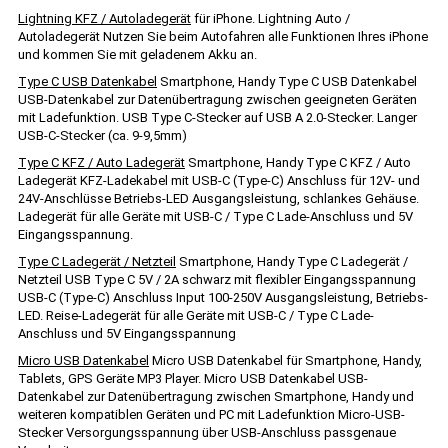
Lightning KFZ / Autoladegerät
für iPhone. Lightning Auto /
Autoladegerät Nutzen Sie beim Autofahren alle Funktionen Ihres iPhone
und kommen Sie mit geladenem Akku an.
Type C USB Datenkabel
Smartphone, Handy Type C USB Datenkabel
USB-Datenkabel zur Datenübertragung zwischen geeigneten Geräten
mit Ladefunktion. USB Type C-Stecker auf USB A 2.0-Stecker. Langer
USB-C-Stecker (ca. 9-9,5mm)
Type C KFZ / Auto Ladegerät
Smartphone, Handy Type C KFZ / Auto
Ladegerät KFZ-Ladekabel mit USB-C (Type-C) Anschluss für 12V- und
24V-Anschlüsse Betriebs-LED Ausgangsleistung, schlankes Gehäuse.
Ladegerät für alle Geräte mit USB-C / Type C Lade-Anschluss und 5V
Eingangsspannung.
Type C Ladegerät / Netzteil
Smartphone, Handy Type C Ladegerät /
Netzteil USB Type C 5V / 2A schwarz mit flexibler Eingangsspannung
USB-C (Type-C) Anschluss Input 100-250V Ausgangsleistung, Betriebs-
LED. Reise-Ladegerät für alle Geräte mit USB-C / Type C Lade-
Anschluss und 5V Eingangsspannung
Micro USB Datenkabel
Micro USB Datenkabel für Smartphone, Handy,
Tablets, GPS Geräte MP3 Player. Micro USB Datenkabel USB-
Datenkabel zur Datenübertragung zwischen Smartphone, Handy und
weiteren kompatiblen Geräten und PC mit Ladefunktion Micro-USB-
Stecker Versorgungsspannung über USB-Anschluss passgenaue