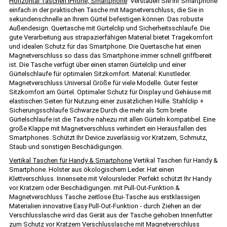
Horizontal Taschen iPhone, Smartphone
Verstauen Sie ihr Smartphone
einfach in der praktischen Tasche mit Magnetverschluss, die Sie in
sekundenschnelle an Ihrem Gürtel befestigen können. Das robuste
Außendesign. Quertasche mit Gürtelclip und Sicherheitsschlaufe. Die
gute Verarbeitung aus strapazierfähigen Material bietet Tragekomfort
und idealen Schutz für das Smartphone. Die Quertasche hat einen
Magnetverschluss so dass das Smartphone immer schnell griffbereit
ist. Die Tasche verfügt über einen starren Gürtelclip und einer
Gürtelschlaufe für optimalen Sitzkomfort. Material: Kunstleder.
Magnetverschluss Universal Größe für viele Modelle. Guter fester
Sitzkomfort am Gürtel. Optimaler Schutz für Display und Gehäuse mit
elastischen Seiten für Nutzung einer zusätzlichen Hülle. Stahlclip +
Sicherungsschlaufe Schwarze Durch die mehr als 5cm breite
Gürtelschlaufe ist die Tasche nahezu mit allen Gürteln kompatibel. Eine
große Klappe mit Magnetverschluss verhindert ein Herausfallen des
Smartphones. Schützt Ihr Device zuverlässig vor Kratzern, Schmutz,
Staub und sonstigen Beschädigungen.
Vertikal Taschen für Handy & Smartphone
Vertikal Taschen für Handy &
Smartphone. Holster aus ökologischem Leder. Hat einen
Klettverschluss. Innenseite mit Veloursleder. Perfekt schützt Ihr Handy
vor Kratzern oder Beschädigungen. mit Pull-Out-Funktion &
Magnetverschluss Tasche zeitlose Etui-Tasche aus erstklassigen
Materialien innovative Easy Pull-Out-Funktion - durch Ziehen an der
Verschlusslasche wird das Gerät aus der Tasche gehoben Innenfutter
zum Schutz vor Kratzern Verschlusslasche mit Magnetverschluss