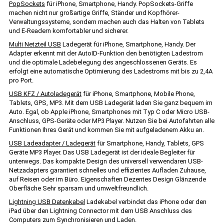
PopSockets
für iPhone, Smartphone, Handy. PopSockets-Griffe
machen nicht nur großartige Griffe, Ständer und Kopfhörer-
Verwaltungssysteme, sondern machen auch das Halten von Tablets
und E-Readern komfortabler und sicherer.
Multi Netzteil USB
Ladegerät für iPhone, Smartphone, Handy. Der
Adapter erkennt mit der AutoID-Funktion den benötigten Ladestrom
und die optimale Ladebelegung des angeschlossenen Geräts. Es
erfolgt eine automatische Optimierung des Ladestroms mit bis zu 2,4A
pro Port.
USB KFZ / Autoladegerät
für iPhone, Smartphone, Mobile Phone,
Tablets, GPS, MP3. Mit dem USB Ladegerät laden Sie ganz bequem im
Auto. Egal, ob Apple iPhone, Smartphones mit Typ C oder Micro USB-
Anschluss, GPS-Geräte oder MP3 Player. Nutzen Sie bei Autofahrten alle
Funktionen Ihres Gerät und kommen Sie mit aufgeladenem Akku an.
USB Ladeadapter / Ladegerät
für Smartphone, Handy, Tablets, GPS
Geräte MP3 Player. Das USB Ladegerät ist der ideale Begleiter für
unterwegs. Das kompakte Design des universell verwendaren USB-
Netzadapters garantiert schnelles und effizientes Aufladen Zuhause,
auf Reisen oder im Büro. Eigenschaften Dezentes Design Glänzende
Oberfläche Sehr sparsam und umweltfreundlich.
Lightning USB Datenkabel
Ladekabel verbindet das iPhone oder den
iPad über den Lightning Connector mit dem USB Anschluss des
Computers zum Synchronisieren und Laden.