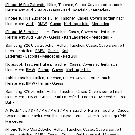
iPhone 16 Pro Zubehör
Hüllen, Taschen, Cases, Covers sortiert nach
Herstellern:
Audi
-
BMW
-
Guess
-
Karl Lagerfeld
-
Mercedes
-
iPhone 16 Plus Zubehör
Hüllen, Taschen, Cases, Covers sortiert nach
Herstellern:
Audi
-
BMW
-
Guess
-
Karl Lagerfeld
-
Mercedes
-
iPhone 16 Zubehör
Hüllen, Taschen, Cases, Covers sortiert nach
Herstellern:
Audi
-
BMW
-
Guess
-
Karl Lagerfeld
-
Mercedes
-
Samsung S26 Ultra Zubehör
Hüllen, Taschen, Cases, Covers sortiert
nach Herstellern:
BMW
-
Guess
-
Karl
Lagerfeld
-
Lacoste
-
Mercedes
-
Red Bull
Notebook Taschen
Hüllen, Taschen, Cases, Covers sortiert nach
Herstellern:
BMW
-
Ferrari
-
Guess
-
Karl Lagerfeld
Tablet Taschen
Hüllen, Taschen, Cases, Covers sortiert nach
Herstellern:
BMW
-
Ferrari
-
Guess
Samsung S26 Zubehör
Hüllen, Taschen, Cases, Covers sortiert nach
Herstellern: -
BMW
-
Guess
-
Karl Lagerfeld
-
Lacoste
-
Mercedes
-
Red
Bull
-
AirPods 1 / 2 / 3 / 4 / Pro / Pro 2 / Pro 3 Zubehör
Hüllen, Taschen, Cases,
Covers sortiert nach Herstellern:
BMW
-
Ferrari
-
Guess
-
Karl Lagerfeld
-
Mercedes
iPhone 15 Pro Max Zubehör
Hüllen, Taschen, Cases, Covers sortiert
nach Herstellern:
BMW
-
Ferrari
-
Guess
-
Karl Lagerfeld
-
Mercedes
-