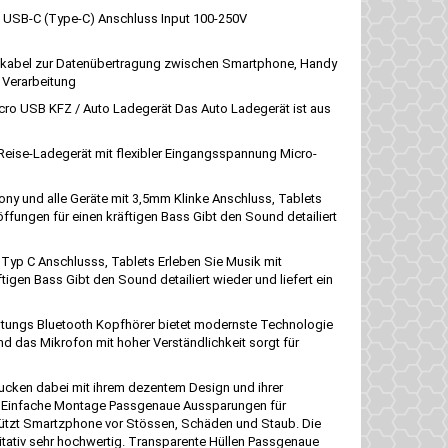
g USB-C (Type-C) Anschluss Input 100-250V
nkabel zur Datenübertragung zwischen Smartphone, Handy
 Verarbeitung
cro USB KFZ / Auto Ladegerät Das Auto Ladegerät ist aus
Reise-Ladegerät mit flexibler Eingangsspannung Micro-
y und alle Geräte mit 3,5mm Klinke Anschluss, Tablets
fungen für einen kräftigen Bass Gibt den Sound detailiert
Typ C Anschlusss, Tablets Erleben Sie Musik mit
en Bass Gibt den Sound detailiert wieder und liefert ein
istungs Bluetooth Kopfhörer bietet modernste Technologie
d das Mikrofon mit hoher Verständlichkeit sorgt für
ucken dabei mit ihrem dezentem Design und ihrer
tral Einfache Montage Passgenaue Aussparungen für
ützt Smartzphone vor Stössen, Schäden und Staub. Die
itativ sehr hochwertig. Transparente Hüllen Passgenaue