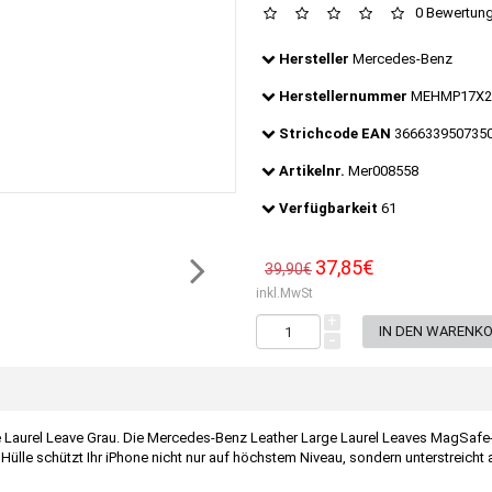
0 Bewertun
Hersteller
Mercedes-Benz
Herstellernummer
MEHMP17X2
Strichcode EAN
366633950735
Artikelnr.
Mer008558
Verfügbarkeit
61
37,85€
39,90€
inkl.MwSt
+
-
aurel Leave Grau. Die Mercedes-Benz Leather Large Laurel Leaves MagSafe-Koll
 Hülle schützt Ihr iPhone nicht nur auf höchstem Niveau, sondern unterstreich