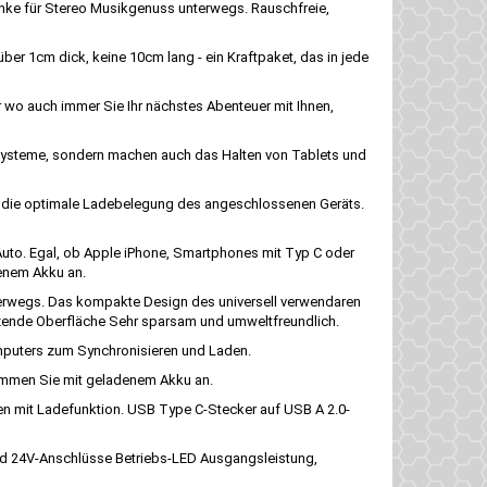
nke für Stereo Musikgenuss unterwegs. Rauschfreie,
r 1cm dick, keine 10cm lang - ein Kraftpaket, das in jede
 wo auch immer Sie Ihr nächstes Abenteuer mit Ihnen,
ssysteme, sondern machen auch das Halten von Tablets und
d die optimale Ladebelegung des angeschlossenen Geräts.
uto. Egal, ob Apple iPhone, Smartphones mit Typ C oder
denem Akku an.
nterwegs. Das kompakte Design des universell verwendaren
nzende Oberfläche Sehr sparsam und umweltfreundlich.
mputers zum Synchronisieren und Laden.
kommen Sie mit geladenem Akku an.
 mit Ladefunktion. USB Type C-Stecker auf USB A 2.0-
d 24V-Anschlüsse Betriebs-LED Ausgangsleistung,