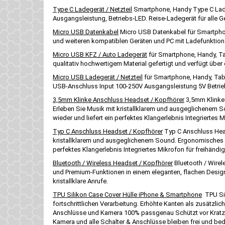
Type C Ladegerät / Netzteil
Smartphone, Handy Type C Ladeg
Ausgangsleistung, Betriebs-LED. Reise-Ladegerät für alle
Micro USB Datenkabel
Micro USB Datenkabel für Smartpho
und weiteren kompatiblen Geräten und PC mit Ladefunkti
Micro USB KFZ / Auto Ladegerät
für Smartphone, Handy, Ta
qualitativ hochwertigem Material gefertigt und verfügt übe
Micro USB Ladegerät / Netzteil
für Smartphone, Handy, Tabl
USB-Anschluss Input 100-250V Ausgangsleistung 5V Betrieb
3,5mm Klinke Anschluss Headset / Kopfhörer
3,5mm Klinke 
Erleben Sie Musik mit kristallklarem und ausgeglichenem S
wieder und liefert ein perfektes Klangerlebnis Integriertes
Typ C Anschluss Headset / Kopfhörer
Typ C Anschluss Head
kristallklarem und ausgeglichenem Sound. Ergonomisches De
perfektes Klangerlebnis Integriertes Mikrofon für freihän
Bluetooth / Wireless Headset / Kopfhörer
Bluetooth / Wirel
und Premium-Funktionen in einem eleganten, flachen Design
kristallklare Anrufe.
TPU Silikon Case Cover Hülle iPhone & Smartphone
TPU Sil
fortschrittlichen Verarbeitung. Erhöhte Kanten als zusätz
Anschlüsse und Kamera 100% passgenau Schützt vor Kratz
Kamera und alle Schalter & Anschlüsse bleiben frei und be