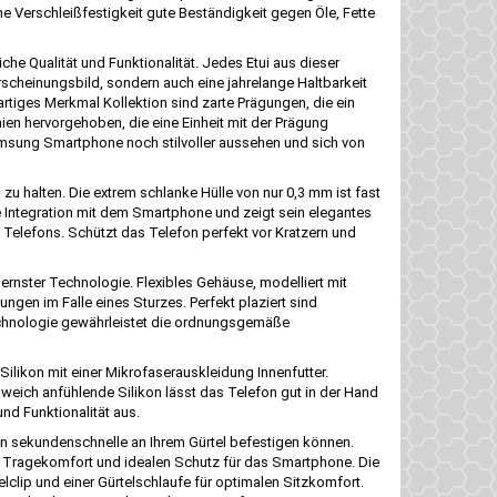
e Verschleißfestigkeit gute Beständigkeit gegen Öle, Fette
che Qualität und Funktionalität. Jedes Etui aus dieser
Erscheinungsbild, sondern auch eine jahrelange Haltbarkeit
artiges Merkmal Kollektion sind zarte Prägungen, die ein
nien hervorgehoben, die eine Einheit mit der Prägung
 Samsung Smartphone noch stilvoller aussehen und sich von
 zu halten. Die extrem schlanke Hülle von nur 0,3 mm ist fast
te Integration mit dem Smartphone und zeigt sein elegantes
s Telefons. Schützt das Telefon perfekt vor Kratzern und
dernster Technologie. Flexibles Gehäuse, modelliert mit
ngen im Falle eines Sturzes. Perfekt plaziert sind
Technologie gewährleistet die ordnungsgemäße
 Silikon mit einer Mikrofaserauskleidung Innenfutter.
d weich anfühlende Silikon lässt das Telefon gut in der Hand
nd Funktionalität aus.
in sekundenschnelle an Ihrem Gürtel befestigen können.
et Tragekomfort und idealen Schutz für das Smartphone. Die
lclip und einer Gürtelschlaufe für optimalen Sitzkomfort.