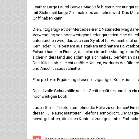
Leather Large Laurel Leaves MagSafe bietet nicht nur guten
mit Sicherheit lange Zeit makellos aussehen wird. Das Mater
Griff haben kann.
Die Einzigartigkeit der Mercedes-Benz Naturleder MagSafe-
Verwendung von hochwertigem Leder garantiert eine dauerha
unterstrichen wird, das auch ein Symbol für Authentizität u
Kern jeder Hülle besteht aus starkem und hartem Polycarbo
Polyurethan zum Einsatz, das eine einfache Montage und De
sicher in der Hand und schmiegt sich nahezu perfekt an d
Die Hüllen haben leicht erhöhte Kanten, wodurch der Bilds
und Anschlussausschnitte.
Eine perfekte Ergänzung dieser einzigartigen Kollektion is
Die stilvolle Schutzhülle soll Ihr Gerät schützen und ihm e
hochwertigen Look.
Laden Sie Ihr Telefon auf, ohne die Hülle zu entfernen! Ein 
dieser Hülle ausgestatteten Telefons ermöglicht. Der Magn
hervorgehoben, die einen Kontrast zum gesamten Farbsche