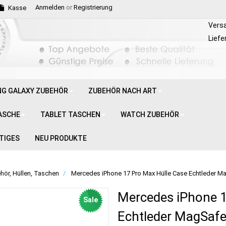
Anmelden
or
Registrierung
Kasse
Vers
Liefe
G GALAXY ZUBEHÖR
ZUBEHÖR NACH ART
ASCHE
TABLET TASCHEN
WATCH ZUBEHÖR
TIGES
NEU PRODUKTE
hör, Hüllen, Taschen
Mercedes iPhone 17 Pro Max Hülle Case Echtleder M
Mercedes iPhone 1
Sale
Echtleder MagSafe