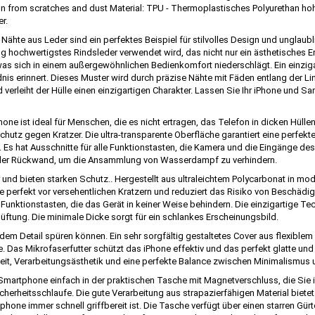
n from scratches and dust Material: TPU - Thermoplastisches Polyurethan hoh
r.
ähte aus Leder sind ein perfektes Beispiel für stilvolles Design und unglaubli
llung hochwertigstes Rindsleder verwendet wird, das nicht nur ein ästhetisches 
, was sich in einem außergewöhnlichen Bedienkomfort niederschlägt. Ein einzig
nis erinnert. Dieses Muster wird durch präzise Nähte mit Fäden entlang der Li
d verleiht der Hülle einen einzigartigen Charakter. Lassen Sie Ihr iPhone und
hone ist ideal für Menschen, die es nicht ertragen, das Telefon in dicken Hüllen
hutz gegen Kratzer. Die ultra-transparente Oberfläche garantiert eine perfek
l. Es hat Ausschnitte für alle Funktionstasten, die Kamera und die Eingänge de
n der Rückwand, um die Ansammlung von Wasserdampf zu verhindern.
 und bieten starken Schutz.. Hergestellt aus ultraleichtem Polycarbonat in mo
 perfekt vor versehentlichen Kratzern und reduziert das Risiko von Beschädigu
 Funktionstasten, die das Gerät in keiner Weise behindern. Die einzigartige 
ung. Die minimale Dicke sorgt für ein schlankes Erscheinungsbild.
 jedem Detail spüren können. Ein sehr sorgfältig gestaltetes Cover aus flexiblem
e. Das Mikrofaserfutter schützt das iPhone effektiv und das perfekt glatte un
keit, Verarbeitungsästhetik und eine perfekte Balance zwischen Minimalismus u
Smartphone einfach in der praktischen Tasche mit Magnetverschluss, die Sie 
cherheitsschlaufe. Die gute Verarbeitung aus strapazierfähigen Material biet
ne immer schnell griffbereit ist. Die Tasche verfügt über einen starren Gürte