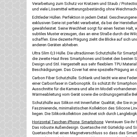
Verarbeitung zum Schutz vor Kratzern und Staub / Protectio
und viele Lösemittel witterungsbeständig ohne Weichmache
Echtleder Hüllen. Perfektion in jedem Detail. Geschwungene N
exklusiven Serie ist perfekt verarbeitet, da bei der Herste
gewährleistet. Seine Weichheit sorgt für einen festen Halt
subtiles Muster erzeugen, das an eine Straße durch die Wild
schaffen. Eine dezente Prägung zieht die Blicke auf sich un
anderen Geräten abheben.
Ultra Slim 0,3 Hülle. Die ultradünnen Schutzhülle für Smartp
die zweite Haut Ihres Smartphones und bietet den besten Sc
Design und Stil. Hergestellt aus sehr flexiblem TPU Materia
Beschädigungen. Das Cover hat eine spezielle Prägung a
Carbon Fiber Schutzhülle. Schlank und leicht wie eine Feder
einer Carbonfaser in Carbonoptik. Es schützt Ihr Smartphone
Ausschnitte für die Kamera und alle im Modell vorhandenen
Wärmeableitung vom Gerät sowie die ordnungsgemäße Belüft
Schutzhülle aus Silikon mit Innenfutter. Qualität, die Sie in
Faszinierende, minimalistischen Kollektion des Silicone Lin
liegen. Die Silikonkollektion zeichnet sich durch Langlebig
Horizontal Taschen iPhone, Smartphone
Verstauen Sie ihr 
Das robuste Außendesign. Quertasche mit Gürtelclip und Si
Quertasche hat einen Magnetverschluss so dass das Smartpho