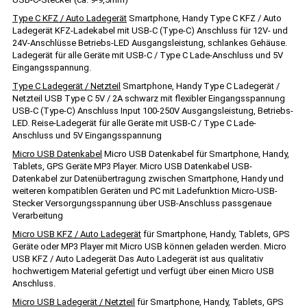
Type C KFZ / Auto Ladegerät
Smartphone, Handy Type C KFZ / Auto
Ladegerät KFZ-Ladekabel mit USB-C (Type-C) Anschluss für 12V- und
24V-Anschlüsse Betriebs-LED Ausgangsleistung, schlankes Gehäuse.
Ladegerät für alle Geräte mit USB-C / Type C Lade-Anschluss und 5V
Eingangsspannung.
Type C Ladegerät / Netzteil
Smartphone, Handy Type C Ladegerät /
Netzteil USB Type C 5V / 2A schwarz mit flexibler Eingangsspannung
USB-C (Type-C) Anschluss Input 100-250V Ausgangsleistung, Betriebs-
LED. Reise-Ladegerät für alle Geräte mit USB-C / Type C Lade-
Anschluss und 5V Eingangsspannung
Micro USB Datenkabel
Micro USB Datenkabel für Smartphone, Handy,
Tablets, GPS Geräte MP3 Player. Micro USB Datenkabel USB-
Datenkabel zur Datenübertragung zwischen Smartphone, Handy und
weiteren kompatiblen Geräten und PC mit Ladefunktion Micro-USB-
Stecker Versorgungsspannung über USB-Anschluss passgenaue
Verarbeitung
Micro USB KFZ / Auto Ladegerät
für Smartphone, Handy, Tablets, GPS
Geräte oder MP3 Player mit Micro USB können geladen werden. Micro
USB KFZ / Auto Ladegerät Das Auto Ladegerät ist aus qualitativ
hochwertigem Material gefertigt und verfügt über einen Micro USB
Anschluss.
Micro USB Ladegerät / Netzteil
für Smartphone, Handy, Tablets, GPS