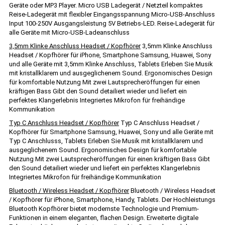
Geräte oder MP3 Player. Micro USB Ladegerät / Netzteil kompaktes
Reise-Ladegerät mit flexibler Eingangsspannung Micro-USB-Anschluss
Input 100-250V Ausgangsleistung 5V Betriebs-LED. Reise-Ladegerät für
alle Geräte mit Micro-USB-Ladeanschluss
3,5mm Klinke Anschluss Headset / Kopfhörer
3,5mm Klinke Anschluss
Headset / Kopfhörer für iPhone, Smartphone Samsung, Huawei, Sony
und alle Geräte mit 3,5mm Klinke Anschluss, Tablets Erleben Sie Musik
mit kristallklarem und ausgeglichenem Sound. Ergonomisches Design
für komfortable Nutzung Mit zwei Lautsprecheröffungen für einen
kräftigen Bass Gibt den Sound detailiert wieder und liefert ein
perfektes Klangerlebnis Integriertes Mikrofon für freihändige
Kommunikation
Typ C Anschluss Headset / Kopfhörer
Typ C Anschluss Headset /
Kopfhörer für Smartphone Samsung, Huawei, Sony und alle Geräte mit
Typ C Anschlusss, Tablets Erleben Sie Musik mit kristallklarem und
ausgeglichenem Sound. Ergonomisches Design für komfortable
Nutzung Mit zwei Lautsprecheröffungen für einen kräftigen Bass Gibt
den Sound detailiert wieder und liefert ein perfektes Klangerlebnis
Integriertes Mikrofon für freihändige Kommunikation
Bluetooth / Wireless Headset / Kopfhörer
Bluetooth / Wireless Headset
/ Kopfhörer für iPhone, Smartphone, Handy, Tablets. Der Hochleistungs
Bluetooth Kopfhörer bietet modernste Technologie und Premium-
Funktionen in einem eleganten, flachen Design. Erweiterte digitale