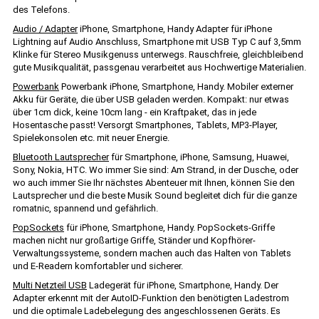
des Telefons.
Audio / Adapter
iPhone, Smartphone, Handy Adapter für iPhone
Lightning auf Audio Anschluss, Smartphone mit USB Typ C auf 3,5mm
Klinke für Stereo Musikgenuss unterwegs. Rauschfreie, gleichbleibend
gute Musikqualität, passgenau verarbeitet aus Hochwertige Materialien.
Powerbank
Powerbank iPhone, Smartphone, Handy. Mobiler externer
Akku für Geräte, die über USB geladen werden. Kompakt: nur etwas
über 1cm dick, keine 10cm lang - ein Kraftpaket, das in jede
Hosentasche passt! Versorgt Smartphones, Tablets, MP3-Player,
Spielekonsolen etc. mit neuer Energie.
Bluetooth Lautsprecher
für Smartphone, iPhone, Samsung, Huawei,
Sony, Nokia, HTC. Wo immer Sie sind: Am Strand, in der Dusche, oder
wo auch immer Sie Ihr nächstes Abenteuer mit Ihnen, können Sie den
Lautsprecher und die beste Musik Sound begleitet dich für die ganze
romatnic, spannend und gefährlich.
PopSockets
für iPhone, Smartphone, Handy. PopSockets-Griffe
machen nicht nur großartige Griffe, Ständer und Kopfhörer-
Verwaltungssysteme, sondern machen auch das Halten von Tablets
und E-Readern komfortabler und sicherer.
Multi Netzteil USB
Ladegerät für iPhone, Smartphone, Handy. Der
Adapter erkennt mit der AutoID-Funktion den benötigten Ladestrom
und die optimale Ladebelegung des angeschlossenen Geräts. Es