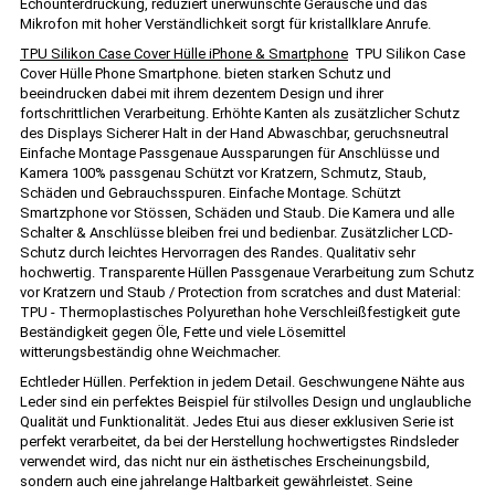
Echounterdrückung, reduziert unerwünschte Geräusche und das
Mikrofon mit hoher Verständlichkeit sorgt für kristallklare Anrufe.
TPU Silikon Case Cover Hülle iPhone & Smartphone
TPU Silikon Case
Cover Hülle Phone Smartphone. bieten starken Schutz und
beeindrucken dabei mit ihrem dezentem Design und ihrer
fortschrittlichen Verarbeitung. Erhöhte Kanten als zusätzlicher Schutz
des Displays Sicherer Halt in der Hand Abwaschbar, geruchsneutral
Einfache Montage Passgenaue Aussparungen für Anschlüsse und
Kamera 100% passgenau Schützt vor Kratzern, Schmutz, Staub,
Schäden und Gebrauchsspuren. Einfache Montage. Schützt
Smartzphone vor Stössen, Schäden und Staub. Die Kamera und alle
Schalter & Anschlüsse bleiben frei und bedienbar. Zusätzlicher LCD-
Schutz durch leichtes Hervorragen des Randes. Qualitativ sehr
hochwertig. Transparente Hüllen Passgenaue Verarbeitung zum Schutz
vor Kratzern und Staub / Protection from scratches and dust Material:
TPU - Thermoplastisches Polyurethan hohe Verschleißfestigkeit gute
Beständigkeit gegen Öle, Fette und viele Lösemittel
witterungsbeständig ohne Weichmacher.
Echtleder Hüllen. Perfektion in jedem Detail. Geschwungene Nähte aus
Leder sind ein perfektes Beispiel für stilvolles Design und unglaubliche
Qualität und Funktionalität. Jedes Etui aus dieser exklusiven Serie ist
perfekt verarbeitet, da bei der Herstellung hochwertigstes Rindsleder
verwendet wird, das nicht nur ein ästhetisches Erscheinungsbild,
sondern auch eine jahrelange Haltbarkeit gewährleistet. Seine