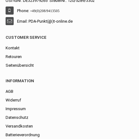
USt-IdNr: DE323979265 SteuerNr.: 120/5289/3302
Phone:
+49(0)208/9413505
Email: PDA-Punkt(@)t-online.de
CUSTOMER SERVICE
Kontakt
Retouren
Seitenübersicht
INFORMATION
AGB
Widerruf
Impressum
Datenschutz
Versandkosten
Batterieverordnung