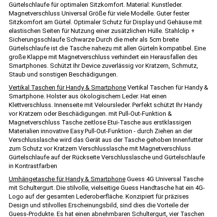
Gürtelschlaufe für optimalen Sitzkomfort. Material: Kunstleder.
Magnetverschluss Universal Größe für viele Modelle. Guter fester
Sitzkomfort am Gürtel. Optimaler Schutz für Display und Gehäuse mit
elastischen Seiten für Nutzung einer zusätzlichen Hülle. Stahlclip +
Sicherungsschlaufe Schwarze Durch die mehr als 5cm breite
Gürtelschlaufe ist die Tasche nahezu mit allen Gürteln kompatibel. Eine
große Klappe mit Magnetverschluss verhindert ein Herausfallen des
Smartphones. Schützt Ihr Device zuverlässig vor Kratzern, Schmutz,
Staub und sonstigen Beschädigungen.
Vertikal Taschen für Handy & Smartphone
Vertikal Taschen für Handy &
Smartphone. Holster aus ökologischem Leder. Hat einen
Klettverschluss. Innenseite mit Veloursleder. Perfekt schützt Ihr Handy
vor Kratzern oder Beschädigungen. mit Pull-Out-Funktion &
Magnetverschluss Tasche zeitlose Etui-Tasche aus erstklassigen
Materialien innovative Easy Pull-Out-Funktion - durch Ziehen an der
Verschlusslasche wird das Gerät aus der Tasche gehoben Innenfutter
zum Schutz vor Kratzern Verschlusslasche mit Magnetverschluss
Gürtelschlaufe auf der Rückseite Verschlusslasche und Gürtelschlaufe
in Kontrastfarben
Umhängetasche für Handy & Smartphone
Guess 4G Universal Tasche
mit Schultergurt. Die stilvolle, vielseitige Guess Handtasche hat ein 4G-
Logo auf der gesamten Lederoberfläche. Konzipiert für präzises
Design und stilvolles Erscheinungsbild, sind dies die Vorteile der
Guess-Produkte. Es hat einen abnehmbaren Schultergurt, vier Taschen