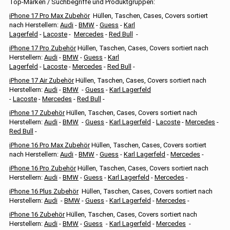
Top-Marken / Suchbegriffe und Produktgruppen:
iPhone 17 Pro Max Zubehör
Hüllen, Taschen, Cases, Covers sortiert
nach Herstellern:
Audi
-
BMW
-
Guess
-
Karl
Lagerfeld
-
Lacoste
-
Mercedes
-
Red Bull
-
iPhone 17 Pro Zubehör
Hüllen, Taschen, Cases, Covers sortiert nach
Herstellern:
Audi
-
BMW
-
Guess
-
Karl
Lagerfeld
-
Lacoste
-
Mercedes
-
Red Bull
-
iPhone 17 Air Zubehör
Hüllen, Taschen, Cases, Covers sortiert nach
Herstellern:
Audi
-
BMW
-
Guess
-
Karl Lagerfeld
-
Lacoste
-
Mercedes
-
Red Bull
-
iPhone 17 Zubehör
Hüllen, Taschen, Cases, Covers sortiert nach
Herstellern:
Audi
-
BMW
-
Guess
-
Karl Lagerfeld
-
Lacoste
-
Mercedes
-
Red Bull
-
iPhone 16 Pro Max Zubehör
Hüllen, Taschen, Cases, Covers sortiert
nach Herstellern:
Audi
-
BMW
-
Guess
-
Karl Lagerfeld
-
Mercedes
-
iPhone 16 Pro Zubehör
Hüllen, Taschen, Cases, Covers sortiert nach
Herstellern:
Audi
-
BMW
-
Guess
-
Karl Lagerfeld
-
Mercedes
-
iPhone 16 Plus Zubehör
Hüllen, Taschen, Cases, Covers sortiert nach
Herstellern:
Audi
-
BMW
-
Guess
-
Karl Lagerfeld
-
Mercedes
-
iPhone 16 Zubehör
Hüllen, Taschen, Cases, Covers sortiert nach
Herstellern:
Audi
-
BMW
-
Guess
-
Karl Lagerfeld
-
Mercedes
-