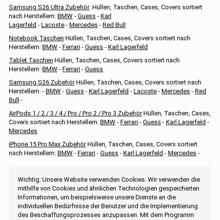
Samsung S26 Ultra Zubehör
Hüllen, Taschen, Cases, Covers sortiert
nach Herstellern:
BMW
-
Guess
-
Karl
Lagerfeld
-
Lacoste
-
Mercedes
-
Red Bull
Notebook Taschen
Hüllen, Taschen, Cases, Covers sortiert nach
Herstellern:
BMW
-
Ferrari
-
Guess
-
Karl Lagerfeld
Tablet Taschen
Hüllen, Taschen, Cases, Covers sortiert nach
Herstellern:
BMW
-
Ferrari
-
Guess
Samsung S26 Zubehör
Hüllen, Taschen, Cases, Covers sortiert nach
Herstellern: -
BMW
-
Guess
-
Karl Lagerfeld
-
Lacoste
-
Mercedes
-
Red
Bull
-
AirPods 1 / 2 / 3 / 4 / Pro / Pro 2 / Pro 3 Zubehör
Hüllen, Taschen, Cases,
Covers sortiert nach Herstellern:
BMW
-
Ferrari
-
Guess
-
Karl Lagerfeld
-
Mercedes
iPhone 15 Pro Max Zubehör
Hüllen, Taschen, Cases, Covers sortiert
nach Herstellern:
BMW
-
Ferrari
-
Guess
-
Karl Lagerfeld
-
Mercedes
-
Wichtig: Unsere Website verwenden Cookies. Wir verwenden die
mithilfe von Cookies und ähnlichen Technologien gespeicherten
Informationen, um beispielsweise unsere Dienste an die
individuellen Bedürfnisse der Benutzer und die Implementierung
des Beschaffungsprozesses anzupassen. Mit dem Programm