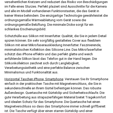
versehentlichen Kratzern und reduziert das Risiko von Beschädigungen
im Falle eines Sturzes. Perfekt plaziert sind Ausschnitte für die Kamera
und alle im Modell vorhandenen Funktionstasten, die das Gerät in
keiner Weise behindern. Die einzigartige Technologie gewährleistet die
ordnungsgemäße Wärmeableitung vom Gerät sowie die
ordnungsgemäße Belüftung. Die minimale Dicke sorgt für ein
schlankes Erscheinungsbild.
Schutzhülle aus Silikon mit Innenfutter. Qualität, die Sie in jedem Detail
spüren können. Ein sehr sorgfältig gestaltetes Cover aus flexiblem
Silikon mit einer Mikrofaserauskleidung Innenfutter. Faszinierende,
minimalistischen Kollektion des Silicone Line. Das Mikrofaserfutter
schützt das iPhone effektiv und das perfekt glatte und weich
anfühlende Silikon lässt das Telefon gut in der Hand liegen. Die
Silikonkollektion zeichnet sich durch Langlebigkeit,
Verarbeitungsästhetik und eine perfekte Balance zwischen
Minimalismus und Funktionalität aus.
Horizontal Taschen iPhone, Smartphone
Verstauen Sie ihr Smartphone
einfach in der praktischen Tasche mit Magnetverschluss, die Sie in
sekundenschnelle an Ihrem Gürtel befestigen können. Das robuste
Außendesign. Quertasche mit Gürtelclip und Sicherheitsschlaufe. Die
gute Verarbeitung aus strapazierfähigen Material bietet Tragekomfort
und idealen Schutz für das Smartphone. Die Quertasche hat einen
Magnetverschluss so dass das Smartphone immer schnell griffbereit
ist. Die Tasche verfügt über einen starren Gürtelclip und einer