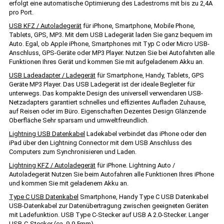
erfolgt eine automatische Optimierung des Ladestroms mit bis zu 2,4A
pro Port.
USB KFZ / Autoladegerät
für iPhone, Smartphone, Mobile Phone,
Tablets, GPS, MP3. Mit dem USB Ladegerät laden Sie ganz bequem im
Auto. Egal, ob Apple iPhone, Smartphones mit Typ C oder Micro USB-
Anschluss, GPS-Geräte oder MP3 Player. Nutzen Sie bei Autofahrten alle
Funktionen Ihres Gerät und kommen Sie mit aufgeladenem Akku an.
USB Ladeadapter / Ladegerät
für Smartphone, Handy, Tablets, GPS
Geräte MP3 Player. Das USB Ladegerät ist der ideale Begleiter für
unterwegs. Das kompakte Design des universell verwendaren USB-
Netzadapters garantiert schnelles und effizientes Aufladen Zuhause,
auf Reisen oder im Büro. Eigenschaften Dezentes Design Glänzende
Oberfläche Sehr sparsam und umweltfreundlich.
Lightning USB Datenkabel
Ladekabel verbindet das iPhone oder den
iPad über den Lightning Connector mit dem USB Anschluss des
Computers zum Synchronisieren und Laden.
Lightning KFZ / Autoladegerät
für iPhone. Lightning Auto /
Autoladegerät Nutzen Sie beim Autofahren alle Funktionen Ihres iPhone
und kommen Sie mit geladenem Akku an.
Type C USB Datenkabel
Smartphone, Handy Type C USB Datenkabel
USB-Datenkabel zur Datenübertragung zwischen geeigneten Geräten
mit Ladefunktion. USB Type C-Stecker auf USB A 2.0-Stecker. Langer
USB-C-Stecker (ca. 9-9,5mm)