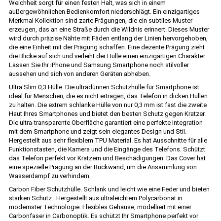
Weichheit sorgt für einen festen Halt, was sich in einem
außergewöhnlichen Bedienkomfort niederschlägt. Ein einzigartiges
Merkmal Kollektion sind zarte Prägungen, die ein subtiles Muster
erzeugen, das an eine Straße durch die Wildnis erinnert. Dieses Muster
wird durch präzise Nähte mit Fäden entlang der Linien hervorgehoben,
die eine Einheit mit der Prägung schaffen. Eine dezente Prägung zieht
die Blicke auf sich und verleiht der Hülle einen einzigartigen Charakter.
Lassen Sie Ihr iPhone und Samsung Smartphone noch stilvoller
aussehen und sich von anderen Geräten abheben.
Ultra Slim 0,3 Hülle. Die ultradünnen Schutzhülle für Smartphone ist
ideal für Menschen, die es nicht ertragen, das Telefon in dicken Hüllen
zu halten. Die extrem schlanke Hülle von nur 0,3 mm ist fast die zweite
Haut Ihres Smartphones und bietet den besten Schutz gegen Kratzer.
Die ultra-transparente Oberfläche garantiert eine perfekte Integration
mit dem Smartphone und zeigt sein elegantes Design und Stil.
Hergestellt aus sehr flexiblem TPU Material. Es hat Ausschnitte für alle
Funktionstasten, die Kamera und die Eingänge des Telefons. Schützt
das Telefon perfekt vor Kratzern und Beschädigungen. Das Cover hat
eine spezielle Prägung an der Rückwand, um die Ansammlung von
Wasserdampf zu verhindern.
Carbon Fiber Schutzhülle. Schlank und leicht wie eine Feder und bieten
starken Schutz.. Hergestellt aus ultraleichtem Polycarbonat in
modernster Technologie. Flexibles Gehäuse, modelliert mit einer
Carbonfaser in Carbonoptik. Es schützt Ihr Smartphone perfekt vor