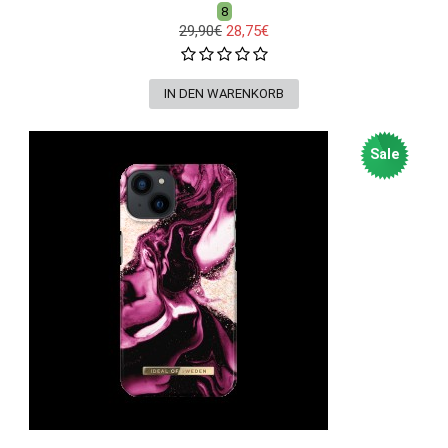
8
29,90€
28,75€
Sale