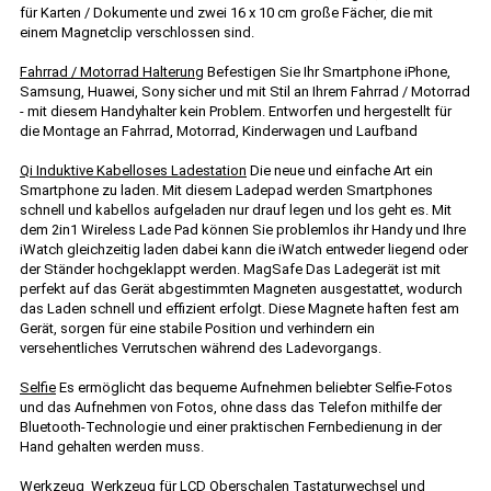
für Karten / Dokumente und zwei 16 x 10 cm große Fächer, die mit
einem Magnetclip verschlossen sind.
Fahrrad / Motorrad Halterung
Befestigen Sie Ihr Smartphone iPhone,
Samsung, Huawei, Sony sicher und mit Stil an Ihrem Fahrrad / Motorrad
- mit diesem Handyhalter kein Problem. Entworfen und hergestellt für
die Montage an Fahrrad, Motorrad, Kinderwagen und Laufband
Qi Induktive Kabelloses Ladestation
Die neue und einfache Art ein
Smartphone zu laden. Mit diesem Ladepad werden Smartphones
schnell und kabellos aufgeladen nur drauf legen und los geht es. Mit
dem 2in1 Wireless Lade Pad können Sie problemlos ihr Handy und Ihre
iWatch gleichzeitig laden dabei kann die iWatch entweder liegend oder
der Ständer hochgeklappt werden. MagSafe Das Ladegerät ist mit
perfekt auf das Gerät abgestimmten Magneten ausgestattet, wodurch
das Laden schnell und effizient erfolgt. Diese Magnete haften fest am
Gerät, sorgen für eine stabile Position und verhindern ein
versehentliches Verrutschen während des Ladevorgangs.
Selfie
Es ermöglicht das bequeme Aufnehmen beliebter Selfie-Fotos
und das Aufnehmen von Fotos, ohne dass das Telefon mithilfe der
Bluetooth-Technologie und einer praktischen Fernbedienung in der
Hand gehalten werden muss.
Werkzeug
Werkzeug für LCD Oberschalen Tastaturwechsel und