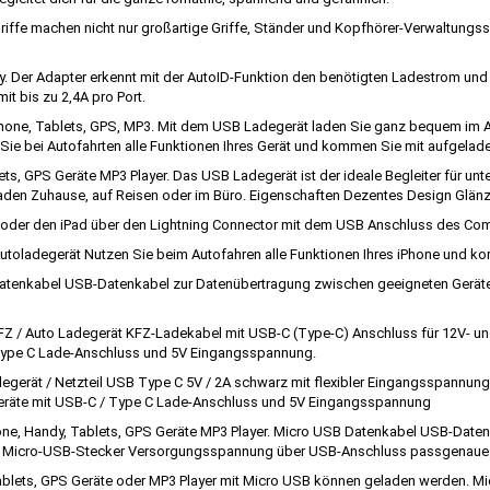
iffe machen nicht nur großartige Griffe, Ständer und Kopfhörer-Verwaltung
. Der Adapter erkennt mit der AutoID-Funktion den benötigten Ladestrom un
t bis zu 2,4A pro Port.
hone, Tablets, GPS, MP3. Mit dem USB Ladegerät laden Sie ganz bequem im A
Sie bei Autofahrten alle Funktionen Ihres Gerät und kommen Sie mit aufgela
ts, GPS Geräte MP3 Player. Das USB Ladegerät ist der ideale Begleiter für u
fladen Zuhause, auf Reisen oder im Büro. Eigenschaften Dezentes Design Glä
 oder den iPad über den Lightning Connector mit dem USB Anschluss des Co
 Autoladegerät Nutzen Sie beim Autofahren alle Funktionen Ihres iPhone und 
enkabel USB-Datenkabel zur Datenübertragung zwischen geeigneten Geräten
 / Auto Ladegerät KFZ-Ladekabel mit USB-C (Type-C) Anschluss für 12V- un
/ Type C Lade-Anschluss und 5V Eingangsspannung.
erät / Netzteil USB Type C 5V / 2A schwarz mit flexibler Eingangsspannun
 Geräte mit USB-C / Type C Lade-Anschluss und 5V Eingangsspannung
ne, Handy, Tablets, GPS Geräte MP3 Player. Micro USB Datenkabel USB-Date
on Micro-USB-Stecker Versorgungsspannung über USB-Anschluss passgenaue
blets, GPS Geräte oder MP3 Player mit Micro USB können geladen werden. Mi