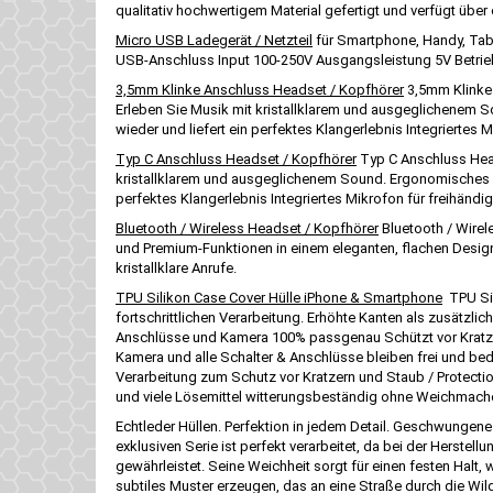
qualitativ hochwertigem Material gefertigt und verfügt übe
Micro USB Ladegerät / Netzteil
für Smartphone, Handy, Tabl
USB-Anschluss Input 100-250V Ausgangsleistung 5V Betrieb
3,5mm Klinke Anschluss Headset / Kopfhörer
3,5mm Klinke 
Erleben Sie Musik mit kristallklarem und ausgeglichenem S
wieder und liefert ein perfektes Klangerlebnis Integriertes
Typ C Anschluss Headset / Kopfhörer
Typ C Anschluss Head
kristallklarem und ausgeglichenem Sound. Ergonomisches De
perfektes Klangerlebnis Integriertes Mikrofon für freihän
Bluetooth / Wireless Headset / Kopfhörer
Bluetooth / Wirel
und Premium-Funktionen in einem eleganten, flachen Design
kristallklare Anrufe.
TPU Silikon Case Cover Hülle iPhone & Smartphone
TPU Sil
fortschrittlichen Verarbeitung. Erhöhte Kanten als zusätz
Anschlüsse und Kamera 100% passgenau Schützt vor Kratz
Kamera und alle Schalter & Anschlüsse bleiben frei und be
Verarbeitung zum Schutz vor Kratzern und Staub / Protectio
und viele Lösemittel witterungsbeständig ohne Weichmache
Echtleder Hüllen. Perfektion in jedem Detail. Geschwungene N
exklusiven Serie ist perfekt verarbeitet, da bei der Herste
gewährleistet. Seine Weichheit sorgt für einen festen Halt
subtiles Muster erzeugen, das an eine Straße durch die Wild