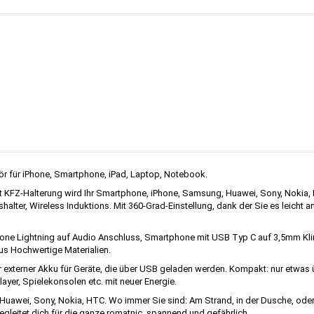
ör für iPhone, Smartphone, iPad, Laptop, Notebook.
KFZ-Halterung wird Ihr Smartphone, iPhone, Samsung, Huawei, Sony, Nokia, HT
halter, Wireless Induktions. Mit 360-Grad-Einstellung, dank der Sie es leicht a
one Lightning auf Audio Anschluss, Smartphone mit USB Typ C auf 3,5mm Kli
us Hochwertige Materialien.
xterner Akku für Geräte, die über USB geladen werden. Kompakt: nur etwas übe
yer, Spielekonsolen etc. mit neuer Energie.
uawei, Sony, Nokia, HTC. Wo immer Sie sind: Am Strand, in der Dusche, oder
leitet dich für die ganze romatnic, spannend und gefährlich.