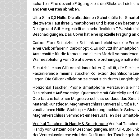
schaffen. Eine dezente Prägung zieht die Blicke auf sich un
anderen Geräten abheben.
Ultra Slim 0,3 Hülle. Die ultradünnen Schutzhülle für Smartp
die zweite Haut Ihres Smartphones und bietet den besten Sc
Design und Stil. Hergestellt aus sehr flexiblem TPU Materia
Beschädigungen. Das Cover hat eine spezielle Prägung a
Carbon Fiber Schutzhülle. Schlank und leicht wie eine Feder
einer Carbonfaser in Carbonoptik. Es schützt Ihr Smartphone
Ausschnitte für die Kamera und alle im Modell vorhandenen
Wärmeableitung vom Gerät sowie die ordnungsgemäße Belüft
Schutzhülle aus Silikon mit Innenfutter. Qualität, die Sie in
Faszinierende, minimalistischen Kollektion des Silicone Lin
liegen. Die Silikonkollektion zeichnet sich durch Langlebig
Horizontal Taschen iPhone, Smartphone
Verstauen Sie ihr 
Das robuste Außendesign. Quertasche mit Gürtelclip und Si
Quertasche hat einen Magnetverschluss so dass das Smartpho
Material: Kunstleder. Magnetverschluss Universal Größe für 
zusätzlichen Hülle. Stahlclip + Sicherungsschlaufe Schwarz
Magnetverschluss verhindert ein Herausfallen des Smartph
Vertikal Taschen für Handy & Smartphone
Vertikal Taschen 
Handy vor Kratzern oder Beschädigungen. mit Pull-Out-Funkt
der Verschlusslasche wird das Gerät aus der Tasche gehob