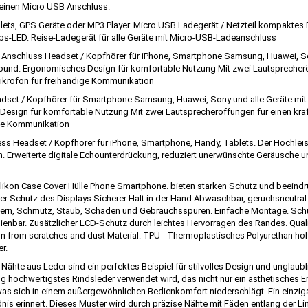
r einen Micro USB Anschluss.
ets, GPS Geräte oder MP3 Player. Micro USB Ladegerät / Netzteil kompaktes 
s-LED. Reise-Ladegerät für alle Geräte mit Micro-USB-Ladeanschluss
Anschluss Headset / Kopfhörer für iPhone, Smartphone Samsung, Huawei, Son
ound. Ergonomisches Design für komfortable Nutzung Mit zwei Lautsprecheröf
 Mikrofon für freihändige Kommunikation
set / Kopfhörer für Smartphone Samsung, Huawei, Sony und alle Geräte mit 
sign für komfortable Nutzung Mit zwei Lautsprecheröffungen für einen kräftig
dige Kommunikation
ess Headset / Kopfhörer für iPhone, Smartphone, Handy, Tablets. Der Hochle
. Erweiterte digitale Echounterdrückung, reduziert unerwünschte Geräusche un
ikon Case Cover Hülle Phone Smartphone. bieten starken Schutz und beeindr
licher Schutz des Displays Sicherer Halt in der Hand Abwaschbar, geruchsneu
ern, Schmutz, Staub, Schäden und Gebrauchsspuren. Einfache Montage. Sch
dienbar. Zusätzlicher LCD-Schutz durch leichtes Hervorragen des Randes. Qual
n from scratches and dust Material: TPU - Thermoplastisches Polyurethan hoh
r.
ähte aus Leder sind ein perfektes Beispiel für stilvolles Design und unglaubli
llung hochwertigstes Rindsleder verwendet wird, das nicht nur ein ästhetisches 
, was sich in einem außergewöhnlichen Bedienkomfort niederschlägt. Ein einzig
nis erinnert. Dieses Muster wird durch präzise Nähte mit Fäden entlang der Li