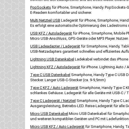
PopSockets
für iPhone, Smartphone, Handy. PopSockets-Gr
E-Readern komfortabler und sicherer.
Multi Netzteil USB
Ladegerät für iPhone, Smartphone, Handy
Es erfolgt eine automatische Optimierung des Ladestroms mi
USB KFZ / Autoladegerät
für iPhone, Smartphone, Mobile P
Micro USB-Anschluss, GPS-Geräte oder MP3 Player. Nutzen 
USB Ladeadapter / Ladegerät
für Smartphone, Handy, Table
USB-Netzadapters garantiert schnelles und effizientes Au
Lightning USB Datenkabel
Ladekabel verbindet das iPhone
Lightning KFZ / Autoladegerät
für iPhone. Lightning Auto /
Type C USB Datenkabel
Smartphone, Handy Type C USB Dat
Stecker. Langer USB-C-Stecker (ca. 9-9,5mm)
Type C KFZ / Auto Ladegerät
Smartphone, Handy Type C KFZ
schlankes Gehäuse. Ladegerät für alle Geräte mit USB-C 
Type C Ladegerät / Netzteil
Smartphone, Handy Type C Ladeg
Ausgangsleistung, Betriebs-LED. Reise-Ladegerät für alle
Micro USB Datenkabel
Micro USB Datenkabel für Smartpho
und weiteren kompatiblen Geräten und PC mit Ladefunkti
Micro USB KFZ / Auto Ladegerät
für Smartphone, Handy, Ta