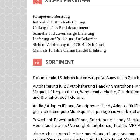
SICHER EINKAUFEN
Kompetente Beratung
Individuelle Kundenbetreuung
Umfangreiches Produktsortiment
Schnelle und zuverlässige Lieferung
Lieferung auf
Rechnung
für Behörden
Sichere Verbindung mit 128-Bit-Schlüssel
Mehr als 15 Jahre Online Handel Erfahrung
SORTIMENT
Seit mehr als 15 Jahren bieten wir große Auswahl an Zubeh
Autohalterung
KFZ / Autohalterung Handy / Smartphone. Mit 
Magnet, Lüftergitterhalter, Windschutzscheibe, QI Induktions
und Sicherheit des Telefons.
Audio / Adapter
iPhone, Smartphone, Handy Adapter für iPh
gleichbleibend gute Musikqualität, passgenau verarbeitet a
Powerbank
Powerbank iPhone, Smartphone, Handy. Mobiler e
Hosentasche passt! Versorgt Smartphones, Tablets, MP3-Pla
Bluetooth Lautsprecher
für Smartphone, iPhone, Samsung, H
können Sie den Lautsprecher und die beste Musik Sound beg