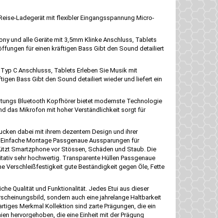
Reise-Ladegerät mit flexibler Eingangsspannung Micro-
y und alle Geräte mit 3,5mm Klinke Anschluss, Tablets
fungen für einen kräftigen Bass Gibt den Sound detailiert
Typ C Anschlusss, Tablets Erleben Sie Musik mit
en Bass Gibt den Sound detailiert wieder und liefert ein
istungs Bluetooth Kopfhörer bietet modernste Technologie
d das Mikrofon mit hoher Verständlichkeit sorgt für
ucken dabei mit ihrem dezentem Design und ihrer
tral Einfache Montage Passgenaue Aussparungen für
ützt Smartzphone vor Stössen, Schäden und Staub. Die
itativ sehr hochwertig. Transparente Hüllen Passgenaue
e Verschleißfestigkeit gute Beständigkeit gegen Öle, Fette
che Qualität und Funktionalität. Jedes Etui aus dieser
Erscheinungsbild, sondern auch eine jahrelange Haltbarkeit
artiges Merkmal Kollektion sind zarte Prägungen, die ein
nien hervorgehoben, die eine Einheit mit der Prägung