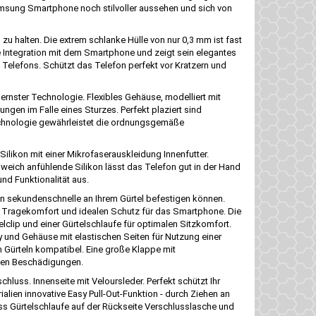
 Samsung Smartphone noch stilvoller aussehen und sich von
 zu halten. Die extrem schlanke Hülle von nur 0,3 mm ist fast
te Integration mit dem Smartphone und zeigt sein elegantes
s Telefons. Schützt das Telefon perfekt vor Kratzern und
dernster Technologie. Flexibles Gehäuse, modelliert mit
ngen im Falle eines Sturzes. Perfekt plaziert sind
Technologie gewährleistet die ordnungsgemäße
 Silikon mit einer Mikrofaserauskleidung Innenfutter.
d weich anfühlende Silikon lässt das Telefon gut in der Hand
nd Funktionalität aus.
in sekundenschnelle an Ihrem Gürtel befestigen können.
et Tragekomfort und idealen Schutz für das Smartphone. Die
lclip und einer Gürtelschlaufe für optimalen Sitzkomfort.
ay und Gehäuse mit elastischen Seiten für Nutzung einer
n Gürteln kompatibel. Eine große Klappe mit
igen Beschädigungen.
luss. Innenseite mit Veloursleder. Perfekt schützt Ihr
lien innovative Easy Pull-Out-Funktion - durch Ziehen an
s Gürtelschlaufe auf der Rückseite Verschlusslasche und