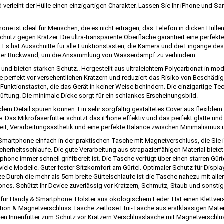
d verleiht der Hülle einen einzigartigen Charakter. Lassen Sie Ihr iPhone und
hone ist ideal für Menschen, die es nicht ertragen, das Telefon in dicken Hüllen
hutz gegen Kratzer. Die ultra-transparente Oberfläche garantiert eine perfek
l. Es hat Ausschnitte für alle Funktionstasten, die Kamera und die Eingänge de
n der Rückwand, um die Ansammlung von Wasserdampf zu verhindern.
 und bieten starken Schutz.. Hergestellt aus ultraleichtem Polycarbonat in mo
 perfekt vor versehentlichen Kratzern und reduziert das Risiko von Beschädigu
 Funktionstasten, die das Gerät in keiner Weise behindern. Die einzigartige 
ung. Die minimale Dicke sorgt für ein schlankes Erscheinungsbild.
 jedem Detail spüren können. Ein sehr sorgfältig gestaltetes Cover aus flexiblem
e. Das Mikrofaserfutter schützt das iPhone effektiv und das perfekt glatte un
keit, Verarbeitungsästhetik und eine perfekte Balance zwischen Minimalismus u
Smartphone einfach in der praktischen Tasche mit Magnetverschluss, die Sie 
cherheitsschlaufe. Die gute Verarbeitung aus strapazierfähigen Material biet
ne immer schnell griffbereit ist. Die Tasche verfügt über einen starren Gürte
viele Modelle. Guter fester Sitzkomfort am Gürtel. Optimaler Schutz für Displ
e Durch die mehr als 5cm breite Gürtelschlaufe ist die Tasche nahezu mit alle
ones. Schützt Ihr Device zuverlässig vor Kratzern, Schmutz, Staub und sonst
für Handy & Smartphone. Holster aus ökologischem Leder. Hat einen Klettversch
ion & Magnetverschluss Tasche zeitlose Etui-Tasche aus erstklassigen Materia
en Innenfutter zum Schutz vor Kratzern Verschlusslasche mit Magnetverschlus