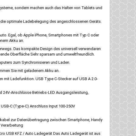
ssysteme, sondern machen auch das Halten von Tablets und
d die optimale Ladebelegung des angeschlossenen Geräts.
uto. Egal, ob Apple iPhone, Smartphones mit Typ C oder
denem Akku an.
nterwegs. Das kompakte Design des universell verwendaren
nzende Oberfläche Sehr sparsam und umweltfreundlich.
mputers zum Synchronisieren und Laden.
kommen Sie mit geladenem Akku an.
 mit Ladefunktion. USB Type C-Stecker auf USB A 2.0-
d 24V-Anschlüsse Betriebs-LED Ausgangsleistung,
g USB-C (Type-C) Anschluss Input 100-250V
nkabel zur Datenübertragung zwischen Smartphone, Handy
 Verarbeitung
cro USB KFZ / Auto Ladegerät Das Auto Ladegerät ist aus