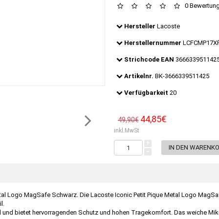
0 Bewertun
Hersteller
Lacoste
Herstellernummer
LCFCMP17X
Strichcode EAN
366633951142
Artikelnr.
BK-3666339511425
Verfügbarkeit
20
44,85€
49,90€
inkl.MwSt
+
-
etal Logo MagSafe Schwarz. Die Lacoste Iconic Petit Pique Metal Logo MagSafe
l.
l und bietet hervorragenden Schutz und hohen Tragekomfort. Das weiche Mikr