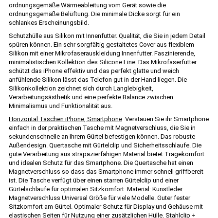
ordnungsgemäße Wärmeableitung vom Gerät sowie die
ordnungsgemäße Belüftung. Die minimale Dicke sorgt für ein
schlankes Erscheinungsbild.
Schutzhülle aus Silikon mit Innenfutter. Qualität, die Sie in jedem Detail
spüren können. Ein sehr sorgfältig gestaltetes Cover aus flexiblem
Silikon mit einer Mikrofaserauskleidung Innenfutter. Faszinierende,
minimalistischen Kollektion des Silicone Line. Das Mikrofaserfutter
schützt das iPhone effektiv und das perfekt glatte und weich
anfühlende Silikon lässt das Telefon gut in der Hand liegen. Die
Silikonkollektion zeichnet sich durch Langlebigkeit,
Verarbeitungsästhetik und eine perfekte Balance zwischen
Minimalismus und Funktionalität aus.
Horizontal Taschen iPhone, Smartphone
Verstauen Sie ihr Smartphone
einfach in der praktischen Tasche mit Magnetverschluss, die Sie in
sekundenschnelle an Ihrem Gürtel befestigen können. Das robuste
Außendesign. Quertasche mit Gürtelclip und Sicherheitsschlaufe. Die
gute Verarbeitung aus strapazierfähigen Material bietet Tragekomfort
und idealen Schutz für das Smartphone. Die Quertasche hat einen
Magnetverschluss so dass das Smartphone immer schnell griffbereit
ist. Die Tasche verfügt über einen starren Gürtelclip und einer
Gürtelschlaufe für optimalen Sitzkomfort. Material: Kunstleder.
Magnetverschluss Universal Größe für viele Modelle. Guter fester
Sitzkomfort am Gürtel. Optimaler Schutz für Display und Gehäuse mit
elastischen Seiten für Nutzung einer zusätzlichen Hülle. Stahlclip +