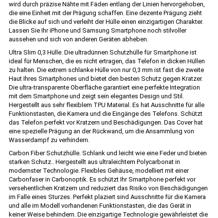
wird durch präzise Nähte mit Fäden entlang der Linien hervorgehoben,
die eine Einheit mit der Prägung schaffen. Eine dezente Prägung zieht
die Blicke auf sich und verleiht der Hülle einen einzigartigen Charakter.
Lassen Sie Ihr iPhone und Samsung Smartphone noch stilvoller
aussehen und sich von anderen Geräten abheben.
Ultra Slim 0,3 Hülle. Die ultradünnen Schutzhülle für Smartphone ist
ideal für Menschen, die es nicht ertragen, das Telefon in dicken Hüllen
zu halten. Die extrem schlanke Hülle von nur 0,3 mm ist fast die zweite
Haut Ihres Smartphones und bietet den besten Schutz gegen Kratzer.
Die ultra-transparente Oberfläche garantiert eine perfekte Integration
mit dem Smartphone und zeigt sein elegantes Design und Stil.
Hergestellt aus sehr flexiblem TPU Material. Es hat Ausschnitte für alle
Funktionstasten, die Kamera und die Eingänge des Telefons. Schützt
das Telefon perfekt vor Kratzern und Beschädigungen. Das Cover hat
eine spezielle Prägung an der Rückwand, um die Ansammlung von
Wasserdampf zu verhindern.
Carbon Fiber Schutzhülle. Schlank und leicht wie eine Feder und bieten
starken Schutz.. Hergestellt aus ultraleichtem Polycarbonat in
modernster Technologie. Flexibles Gehäuse, modelliert mit einer
Carbonfaser in Carbonoptik. Es schützt Ihr Smartphone perfekt vor
versehentlichen Kratzern und reduziert das Risiko von Beschädigungen
im Falle eines Sturzes. Perfekt plaziert sind Ausschnitte für die Kamera
und alle im Modell vorhandenen Funktionstasten, die das Gerät in
keiner Weise behindern. Die einzigartige Technologie gewährleistet die