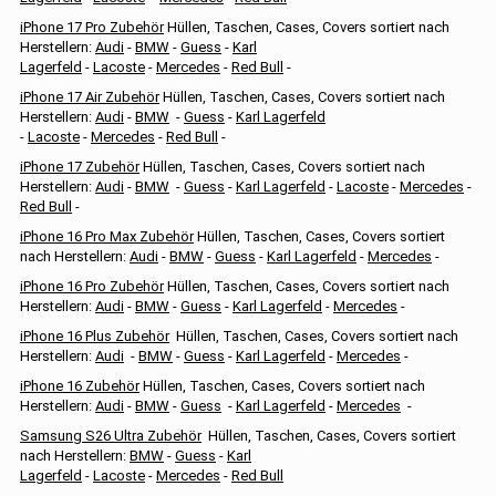
iPhone 17 Pro Zubehör
Hüllen, Taschen, Cases, Covers sortiert nach
Herstellern:
Audi
-
BMW
-
Guess
-
Karl
Lagerfeld
-
Lacoste
-
Mercedes
-
Red Bull
-
iPhone 17 Air Zubehör
Hüllen, Taschen, Cases, Covers sortiert nach
Herstellern:
Audi
-
BMW
-
Guess
-
Karl Lagerfeld
-
Lacoste
-
Mercedes
-
Red Bull
-
iPhone 17 Zubehör
Hüllen, Taschen, Cases, Covers sortiert nach
Herstellern:
Audi
-
BMW
-
Guess
-
Karl Lagerfeld
-
Lacoste
-
Mercedes
-
Red Bull
-
iPhone 16 Pro Max Zubehör
Hüllen, Taschen, Cases, Covers sortiert
nach Herstellern:
Audi
-
BMW
-
Guess
-
Karl Lagerfeld
-
Mercedes
-
iPhone 16 Pro Zubehör
Hüllen, Taschen, Cases, Covers sortiert nach
Herstellern:
Audi
-
BMW
-
Guess
-
Karl Lagerfeld
-
Mercedes
-
iPhone 16 Plus Zubehör
Hüllen, Taschen, Cases, Covers sortiert nach
Herstellern:
Audi
-
BMW
-
Guess
-
Karl Lagerfeld
-
Mercedes
-
iPhone 16 Zubehör
Hüllen, Taschen, Cases, Covers sortiert nach
Herstellern:
Audi
-
BMW
-
Guess
-
Karl Lagerfeld
-
Mercedes
-
Samsung S26 Ultra Zubehör
Hüllen, Taschen, Cases, Covers sortiert
nach Herstellern:
BMW
-
Guess
-
Karl
Lagerfeld
-
Lacoste
-
Mercedes
-
Red Bull