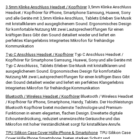
3,5mm Klinke Anschluss Headset / Kopfhörer
3,5mm Klinke Anschluss
Headset / Kopfhörer für iPhone, Smartphone Samsung, Huawei, Sony
und alle Geräte mit 3,5mm Klinke Anschluss, Tablets Erleben Sie Musik
mit kristallklarem und ausgeglichenem Sound. Ergonomisches Design
für komfortable Nutzung Mit zwei Lautsprecheröffungen für einen
kräftigen Bass Gibt den Sound detailiert wieder und liefert ein
perfektes Klangerlebnis Integriertes Mikrofon für freihändige
Kommunikation
Typ C Anschluss Headset / Kopfhörer
Typ C Anschluss Headset /
Kopfhörer für Smartphone Samsung, Huawei, Sony und alle Geräte mit
Typ C Anschlusss, Tablets Erleben Sie Musik mit kristallklarem und
ausgeglichenem Sound. Ergonomisches Design für komfortable
Nutzung Mit zwei Lautsprecheröffungen für einen kräftigen Bass Gibt
den Sound detailiert wieder und liefert ein perfektes Klangerlebnis
Integriertes Mikrofon für freihändige Kommunikation
Bluetooth / Wireless Headset / Kopfhörer
Bluetooth / Wireless Headset
/ Kopfhörer für iPhone, Smartphone, Handy, Tablets. Der Hochleistungs
Bluetooth Kopfhörer bietet modernste Technologie und Premium-
Funktionen in einem eleganten, flachen Design. Erweiterte digitale
Echounterdrückung, reduziert unerwünschte Geräusche und das
Mikrofon mit hoher Verständlichkeit sorgt für kristallklare Anrufe.
TPU Silikon Case Cover Hülle iPhone & Smartphone
TPU Silikon Case
Cover Hülle Phone Smartphone. bieten starken Schutz und