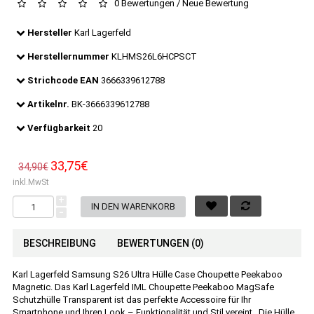
0 Bewertungen
/
Neue Bewertung
Hersteller
Karl Lagerfeld
Herstellernummer
KLHMS26L6HCPSCT
Strichcode EAN
3666339612788
Artikelnr.
BK-3666339612788
Verfügbarkeit
20
33,75€
34,90€
inkl.MwSt
+
-
BESCHREIBUNG
BEWERTUNGEN (0)
Karl Lagerfeld Samsung S26 Ultra Hülle Case Choupette Peekaboo
Magnetic. Das Karl Lagerfeld IML Choupette Peekaboo MagSafe
Schutzhülle Transparent ist das perfekte Accessoire für Ihr
Smartphone und Ihren Look – Funktionalität und Stil vereint.. Die Hülle