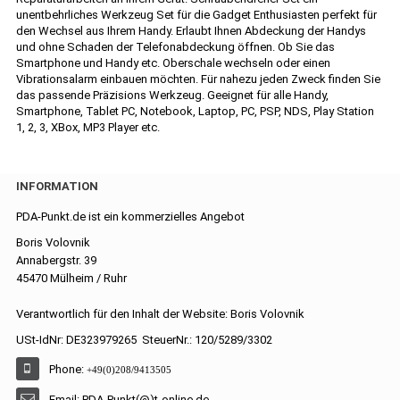
unentbehrliches Werkzeug Set für die Gadget Enthusiasten perfekt für
den Wechsel aus Ihrem Handy. Erlaubt Ihnen Abdeckung der Handys
und ohne Schaden der Telefonabdeckung öffnen. Ob Sie das
Smartphone und Handy etc. Oberschale wechseln oder einen
Vibrationsalarm einbauen möchten. Für nahezu jeden Zweck finden Sie
das passende Präzisions Werkzeug. Geeignet für alle Handy,
Smartphone, Tablet PC, Notebook, Laptop, PC, PSP, NDS, Play Station
1, 2, 3, XBox, MP3 Player etc.
INFORMATION
PDA-Punkt.de ist ein kommerzielles Angebot
Boris Volovnik
Annabergstr. 39
45470 Mülheim / Ruhr
Verantwortlich für den Inhalt der Website: Boris Volovnik
USt-IdNr: DE323979265 SteuerNr.: 120/5289/3302
Phone:
+49(0)208/9413505
Email: PDA-Punkt(@)t-online.de