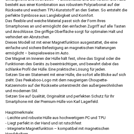
besteht aus einer Kombination aus robustem Polycarbonat auf der
Rückseite und weichem TPU-Kunststoff an den Seiten. So entsteht die
perfekte Symbiose aus Langlebigkeit und Komfort.
Das flexible und weiche Material passt sich der Form Ihres
Smartphones an und ermöglicht den einfachen Zugriff auf alle Tasten
und Anschlüsse. Die griffige Oberfläche sorgt für optimalen Halt und
verhindert ein Abrutschen.
Dieses Modell ist mit einer Magnetfunktion ausgestattet, die eine
einfache und sichere Befestigung an magnetischen Halterungen
ermöglicht – beispielsweise im Auto.
Der Magnet im Inneren der Hülle hält fest, ohne das Signal oder die
Funktionen des Geräts zu beeinträchtigen, und bewahrt dabei das
schlanke Profil der Hülle. Eine praktische Lösung für jeden.
Setzen Sie ein Statement mit einer Hülle, die sofort alle Blicke auf sich
zieht. Das Peekaboo-Logo mit dem neugierigen Choupette-
Katzenmotiv auf der Rückseite unterstreicht den außergewöhnlichen
und modernen Stil.
Setzen Sie auf Qualität, Originalität und perfekten Schutz für Ihr
Smartphone mit der Premium-Hülle von Karl Lagerfeld.
Hauptmerkmale:
- Leichte und robuste Hülle aus hochwertigem PC und TPU
- Liegt perfekt in der Hand und ist rutschfest
- Integrierte Magnetfunktion – kompatibel mit magnetischen
Handyhaltern