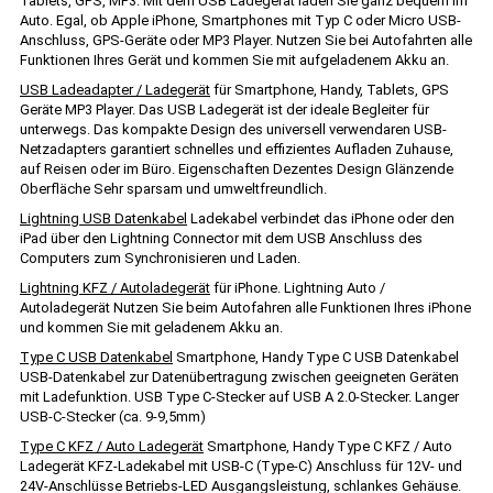
Tablets, GPS, MP3. Mit dem USB Ladegerät laden Sie ganz bequem im
Auto. Egal, ob Apple iPhone, Smartphones mit Typ C oder Micro USB-
Anschluss, GPS-Geräte oder MP3 Player. Nutzen Sie bei Autofahrten alle
Funktionen Ihres Gerät und kommen Sie mit aufgeladenem Akku an.
USB Ladeadapter / Ladegerät
für Smartphone, Handy, Tablets, GPS
Geräte MP3 Player. Das USB Ladegerät ist der ideale Begleiter für
unterwegs. Das kompakte Design des universell verwendaren USB-
Netzadapters garantiert schnelles und effizientes Aufladen Zuhause,
auf Reisen oder im Büro. Eigenschaften Dezentes Design Glänzende
Oberfläche Sehr sparsam und umweltfreundlich.
Lightning USB Datenkabel
Ladekabel verbindet das iPhone oder den
iPad über den Lightning Connector mit dem USB Anschluss des
Computers zum Synchronisieren und Laden.
Lightning KFZ / Autoladegerät
für iPhone. Lightning Auto /
Autoladegerät Nutzen Sie beim Autofahren alle Funktionen Ihres iPhone
und kommen Sie mit geladenem Akku an.
Type C USB Datenkabel
Smartphone, Handy Type C USB Datenkabel
USB-Datenkabel zur Datenübertragung zwischen geeigneten Geräten
mit Ladefunktion. USB Type C-Stecker auf USB A 2.0-Stecker. Langer
USB-C-Stecker (ca. 9-9,5mm)
Type C KFZ / Auto Ladegerät
Smartphone, Handy Type C KFZ / Auto
Ladegerät KFZ-Ladekabel mit USB-C (Type-C) Anschluss für 12V- und
24V-Anschlüsse Betriebs-LED Ausgangsleistung, schlankes Gehäuse.