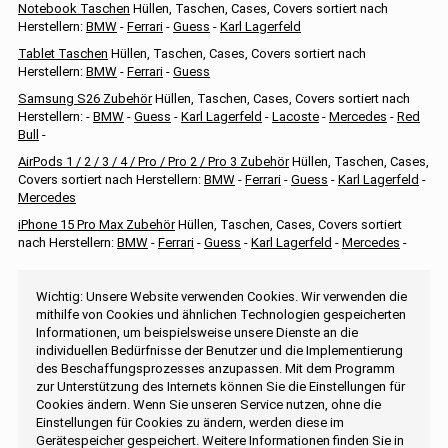
Notebook Taschen
Hüllen, Taschen, Cases, Covers sortiert nach
Herstellern:
BMW
-
Ferrari
-
Guess
-
Karl Lagerfeld
Tablet Taschen
Hüllen, Taschen, Cases, Covers sortiert nach
Herstellern:
BMW
-
Ferrari
-
Guess
Samsung S26 Zubehör
Hüllen, Taschen, Cases, Covers sortiert nach
Herstellern: -
BMW
-
Guess
-
Karl Lagerfeld
-
Lacoste
-
Mercedes
-
Red
Bull
-
AirPods 1 / 2 / 3 / 4 / Pro / Pro 2 / Pro 3 Zubehör
Hüllen, Taschen, Cases,
Covers sortiert nach Herstellern:
BMW
-
Ferrari
-
Guess
-
Karl Lagerfeld
-
Mercedes
iPhone 15 Pro Max Zubehör
Hüllen, Taschen, Cases, Covers sortiert
nach Herstellern:
BMW
-
Ferrari
-
Guess
-
Karl Lagerfeld
-
Mercedes
-
Wichtig: Unsere Website verwenden Cookies. Wir verwenden die
mithilfe von Cookies und ähnlichen Technologien gespeicherten
Informationen, um beispielsweise unsere Dienste an die
individuellen Bedürfnisse der Benutzer und die Implementierung
des Beschaffungsprozesses anzupassen. Mit dem Programm
zur Unterstützung des Internets können Sie die Einstellungen für
Cookies ändern. Wenn Sie unseren Service nutzen, ohne die
Einstellungen für Cookies zu ändern, werden diese im
Gerätespeicher gespeichert. Weitere Informationen finden Sie in