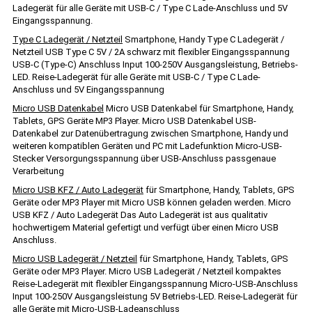
Ladegerät für alle Geräte mit USB-C / Type C Lade-Anschluss und 5V
Eingangsspannung.
Type C Ladegerät / Netzteil
Smartphone, Handy Type C Ladegerät /
Netzteil USB Type C 5V / 2A schwarz mit flexibler Eingangsspannung
USB-C (Type-C) Anschluss Input 100-250V Ausgangsleistung, Betriebs-
LED. Reise-Ladegerät für alle Geräte mit USB-C / Type C Lade-
Anschluss und 5V Eingangsspannung
Micro USB Datenkabel
Micro USB Datenkabel für Smartphone, Handy,
Tablets, GPS Geräte MP3 Player. Micro USB Datenkabel USB-
Datenkabel zur Datenübertragung zwischen Smartphone, Handy und
weiteren kompatiblen Geräten und PC mit Ladefunktion Micro-USB-
Stecker Versorgungsspannung über USB-Anschluss passgenaue
Verarbeitung
Micro USB KFZ / Auto Ladegerät
für Smartphone, Handy, Tablets, GPS
Geräte oder MP3 Player mit Micro USB können geladen werden. Micro
USB KFZ / Auto Ladegerät Das Auto Ladegerät ist aus qualitativ
hochwertigem Material gefertigt und verfügt über einen Micro USB
Anschluss.
Micro USB Ladegerät / Netzteil
für Smartphone, Handy, Tablets, GPS
Geräte oder MP3 Player. Micro USB Ladegerät / Netzteil kompaktes
Reise-Ladegerät mit flexibler Eingangsspannung Micro-USB-Anschluss
Input 100-250V Ausgangsleistung 5V Betriebs-LED. Reise-Ladegerät für
alle Geräte mit Micro-USB-Ladeanschluss