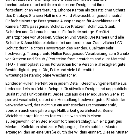
beeindrucken dabei mit ihrem dezentem Design und ihrer
fortschrittlichen Verarbeitung. Erhöhte Kanten als zusätzlicher Schutz
des Displays Sicherer Halt in der Hand Abwaschbar, geruchsneutral
Einfache Montage Passgenaue Aussparungen für Anschlüsse und
Kamera 100% passgenau Schützt vor Kratzern, Schmutz, Staub,
Schäden und Gebrauchsspuren. Einfache Montage. Schützt
Smartzphone vor Stössen, Schäden und Staub. Die Kamera und alle
Schalter & Anschlüsse bleiben frei und bedienbar. Zusätzlicher LCD-
Schutz durch leichtes Hervorragen des Randes. Qualitativ sehr
hochwertig. Transparente Hüllen Passgenaue Verarbeitung zum Schutz
vor Kratzern und Staub / Protection from scratches and dust Material:
TPU - Thermoplastisches Polyurethan hohe Verschleißfestigkeit gute
Beständigkeit gegen Öle, Fette und viele Lösemittel
witterungsbeständig ohne Weichmacher.
Echtleder Hüllen. Perfektion in jedem Detail. Geschwungene Nähte aus
Leder sind ein perfektes Beispiel für stilvolles Design und unglaubliche
Qualität und Funktionalität. Jedes Etui aus dieser exklusiven Serie ist
perfekt verarbeitet, da bei der Herstellung hochwertigstes Rindsleder
verwendet wird, das nicht nur ein ästhetisches Erscheinungsbild,
sondern auch eine jahrelange Haltbarkeit gewährleistet. Seine
Weichheit sorgt für einen festen Halt, was sich in einem
außergewöhnlichen Bedienkomfort niederschlägt. Ein einzigartiges
Merkmal Kollektion sind zarte Prägungen, die ein subtiles Muster
erzeugen, das an eine Straße durch die Wildnis erinnert. Dieses Muster