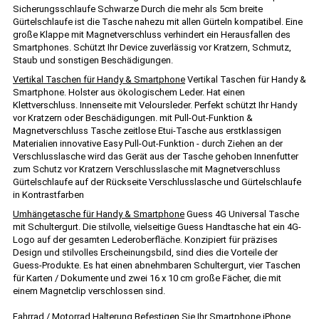
Sicherungsschlaufe Schwarze Durch die mehr als 5cm breite
Gürtelschlaufe ist die Tasche nahezu mit allen Gürteln kompatibel. Eine
große Klappe mit Magnetverschluss verhindert ein Herausfallen des
Smartphones. Schützt Ihr Device zuverlässig vor Kratzern, Schmutz,
Staub und sonstigen Beschädigungen.
Vertikal Taschen für Handy & Smartphone
Vertikal Taschen für Handy &
Smartphone. Holster aus ökologischem Leder. Hat einen
Klettverschluss. Innenseite mit Veloursleder. Perfekt schützt Ihr Handy
vor Kratzern oder Beschädigungen. mit Pull-Out-Funktion &
Magnetverschluss Tasche zeitlose Etui-Tasche aus erstklassigen
Materialien innovative Easy Pull-Out-Funktion - durch Ziehen an der
Verschlusslasche wird das Gerät aus der Tasche gehoben Innenfutter
zum Schutz vor Kratzern Verschlusslasche mit Magnetverschluss
Gürtelschlaufe auf der Rückseite Verschlusslasche und Gürtelschlaufe
in Kontrastfarben
Umhängetasche für Handy & Smartphone
Guess 4G Universal Tasche
mit Schultergurt. Die stilvolle, vielseitige Guess Handtasche hat ein 4G-
Logo auf der gesamten Lederoberfläche. Konzipiert für präzises
Design und stilvolles Erscheinungsbild, sind dies die Vorteile der
Guess-Produkte. Es hat einen abnehmbaren Schultergurt, vier Taschen
für Karten / Dokumente und zwei 16 x 10 cm große Fächer, die mit
einem Magnetclip verschlossen sind.
Fahrrad / Motorrad Halterung
Befestigen Sie Ihr Smartphone iPhone,