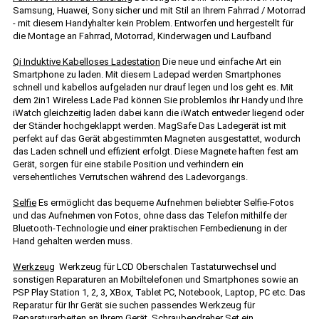
Samsung, Huawei, Sony sicher und mit Stil an Ihrem Fahrrad / Motorrad
- mit diesem Handyhalter kein Problem. Entworfen und hergestellt für
die Montage an Fahrrad, Motorrad, Kinderwagen und Laufband
Qi Induktive Kabelloses Ladestation
Die neue und einfache Art ein
Smartphone zu laden. Mit diesem Ladepad werden Smartphones
schnell und kabellos aufgeladen nur drauf legen und los geht es. Mit
dem 2in1 Wireless Lade Pad können Sie problemlos ihr Handy und Ihre
iWatch gleichzeitig laden dabei kann die iWatch entweder liegend oder
der Ständer hochgeklappt werden. MagSafe Das Ladegerät ist mit
perfekt auf das Gerät abgestimmten Magneten ausgestattet, wodurch
das Laden schnell und effizient erfolgt. Diese Magnete haften fest am
Gerät, sorgen für eine stabile Position und verhindern ein
versehentliches Verrutschen während des Ladevorgangs.
Selfie
Es ermöglicht das bequeme Aufnehmen beliebter Selfie-Fotos
und das Aufnehmen von Fotos, ohne dass das Telefon mithilfe der
Bluetooth-Technologie und einer praktischen Fernbedienung in der
Hand gehalten werden muss.
Werkzeug
Werkzeug für LCD Oberschalen Tastaturwechsel und
sonstigen Reparaturen an Mobiltelefonen und Smartphones sowie an
PSP Play Station 1, 2, 3, XBox, Tablet PC, Notebook, Laptop, PC etc. Das
Reparatur für Ihr Gerät sie suchen passendes Werkzeug für
Reparaturarbeiten an Ihrem Gerät. Schraubendreher Set ein