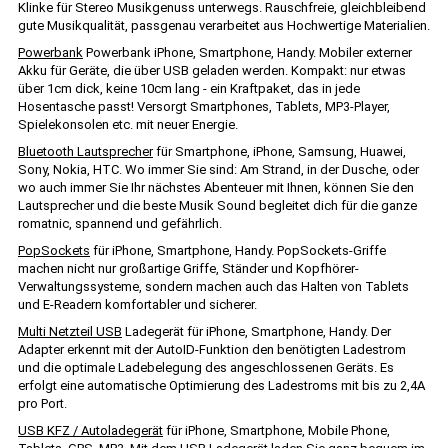
Klinke für Stereo Musikgenuss unterwegs. Rauschfreie, gleichbleibend
gute Musikqualität, passgenau verarbeitet aus Hochwertige Materialien.
Powerbank
Powerbank iPhone, Smartphone, Handy. Mobiler externer
Akku für Geräte, die über USB geladen werden. Kompakt: nur etwas
über 1cm dick, keine 10cm lang - ein Kraftpaket, das in jede
Hosentasche passt! Versorgt Smartphones, Tablets, MP3-Player,
Spielekonsolen etc. mit neuer Energie.
Bluetooth Lautsprecher
für Smartphone, iPhone, Samsung, Huawei,
Sony, Nokia, HTC. Wo immer Sie sind: Am Strand, in der Dusche, oder
wo auch immer Sie Ihr nächstes Abenteuer mit Ihnen, können Sie den
Lautsprecher und die beste Musik Sound begleitet dich für die ganze
romatnic, spannend und gefährlich.
PopSockets
für iPhone, Smartphone, Handy. PopSockets-Griffe
machen nicht nur großartige Griffe, Ständer und Kopfhörer-
Verwaltungssysteme, sondern machen auch das Halten von Tablets
und E-Readern komfortabler und sicherer.
Multi Netzteil USB
Ladegerät für iPhone, Smartphone, Handy. Der
Adapter erkennt mit der AutoID-Funktion den benötigten Ladestrom
und die optimale Ladebelegung des angeschlossenen Geräts. Es
erfolgt eine automatische Optimierung des Ladestroms mit bis zu 2,4A
pro Port.
USB KFZ / Autoladegerät
für iPhone, Smartphone, Mobile Phone,