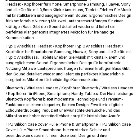
Headset / Kopfhörer für iPhone, Smartphone Samsung, Huawei, Sony
und alle Geräte mit 3,5mm Klinke Anschluss, Tablets Erleben Sie Musik
mit kristallklarem und ausgeglichenem Sound. Ergonomisches Design
für komfortable Nutzung Mit zwei Lautsprecheröffungen für einen
kräftigen Bass Gibt den Sound detailiert wieder und liefert ein
perfektes Klangerlebnis Integriertes Mikrofon für freihändige
Kommunikation
Typ C Anschluss Headset / Kopfhörer
Typ C Anschluss Headset /
Kopfhörer für Smartphone Samsung, Huawei, Sony und alle Geräte mit
Typ C Anschlusss, Tablets Erleben Sie Musik mit kristallklarem und
ausgeglichenem Sound. Ergonomisches Design für komfortable
Nutzung Mit zwei Lautsprecheröffungen für einen kräftigen Bass Gibt
den Sound detailiert wieder und liefert ein perfektes Klangerlebnis
Integriertes Mikrofon für freihändige Kommunikation
Bluetooth / Wireless Headset / Kopfhörer
Bluetooth / Wireless Headset
/ Kopfhörer für iPhone, Smartphone, Handy, Tablets. Der Hochleistungs
Bluetooth Kopfhörer bietet modernste Technologie und Premium-
Funktionen in einem eleganten, flachen Design. Erweiterte digitale
Echounterdrückung, reduziert unerwünschte Geräusche und das
Mikrofon mit hoher Verständlichkeit sorgt für kristallklare Anrufe.
TPU Silikon Case Cover Hülle iPhone & Smartphone
TPU Silikon Case
Cover Hülle Phone Smartphone. bieten starken Schutz und
beeindrucken dabei mit ihrem dezentem Design und ihrer