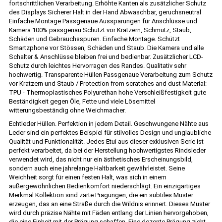
fortschrittlichen Verarbeitung. Erhöhte Kanten als zusätzlicher Schutz
des Displays Sicherer Halt in der Hand Abwaschbar, geruchsneutral
Einfache Montage Passgenaue Aussparungen für Anschlüsse und
Kamera 100% passgenau Schützt vor Kratzern, Schmutz, Staub,
Schäden und Gebrauchsspuren. Einfache Montage. Schützt
Smartzphone vor Stössen, Schäden und Staub. Die Kamera und alle
Schalter & Anschlüsse bleiben frei und bedienbar. Zusätzlicher LCD-
Schutz durch leichtes Hervorragen des Randes. Qualitativ sehr
hochwertig. Transparente Hüllen Passgenaue Verarbeitung zum Schutz
vor Kratzern und Staub / Protection from scratches and dust Material:
TPU - Thermoplastisches Polyurethan hohe Verschleißfestigkeit gute
Beständigkeit gegen Öle, Fette und viele Lösemittel
witterungsbeständig ohne Weichmacher.
Echtleder Hüllen. Perfektion in jedem Detail. Geschwungene Nähte aus
Leder sind ein perfektes Beispiel für stilvolles Design und unglaubliche
Qualität und Funktionalität. Jedes Etui aus dieser exklusiven Serie ist
perfekt verarbeitet, da bei der Herstellung hochwertigstes Rindsleder
verwendet wird, das nicht nur ein ästhetisches Erscheinungsbild,
sondern auch eine jahrelange Haltbarkeit gewährleistet. Seine
Weichheit sorgt für einen festen Halt, was sich in einem
außergewöhnlichen Bedienkomfort niederschlägt. Ein einzigartiges
Merkmal Kollektion sind zarte Prägungen, die ein subtiles Muster
erzeugen, das an eine Straße durch die Wildnis erinnert. Dieses Muster
wird durch präzise Nähte mit Fäden entlang der Linien hervorgehoben,
die eine Einheit mit der Prägung schaffen. Eine dezente Prägung zieht