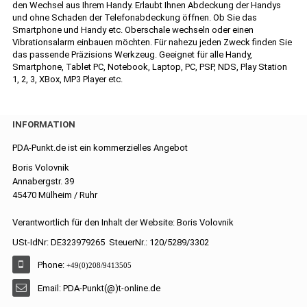
den Wechsel aus Ihrem Handy. Erlaubt Ihnen Abdeckung der Handys
und ohne Schaden der Telefonabdeckung öffnen. Ob Sie das
Smartphone und Handy etc. Oberschale wechseln oder einen
Vibrationsalarm einbauen möchten. Für nahezu jeden Zweck finden Sie
das passende Präzisions Werkzeug. Geeignet für alle Handy,
Smartphone, Tablet PC, Notebook, Laptop, PC, PSP, NDS, Play Station
1, 2, 3, XBox, MP3 Player etc.
INFORMATION
PDA-Punkt.de ist ein kommerzielles Angebot
Boris Volovnik
Annabergstr. 39
45470 Mülheim / Ruhr
Verantwortlich für den Inhalt der Website: Boris Volovnik
USt-IdNr: DE323979265 SteuerNr.: 120/5289/3302
Phone:
+49(0)208/9413505
Email: PDA-Punkt(@)t-online.de