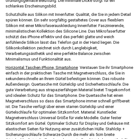
ordnungsgemäße Belüftung. Die minimale Dicke sorgt für ein
schlankes Erscheinungsbild.
Schutzhülle aus Silikon mit Innenfutter. Qualität, die Sie in jedem Detail
spüren können. Ein sehr sorgfältig gestaltetes Cover aus flexiblem
Silikon mit einer Mikrofaserauskleidung Innenfutter. Faszinierende,
minimalistischen Kollektion des Silicone Line. Das Mikrofaserfutter
schützt das iPhone effektiv und das perfekt glatte und weich
anfühlende Silikon lässt das Telefon gut in der Hand liegen. Die
Silikonkollektion zeichnet sich durch Langlebigkeit,
Verarbeitungsästhetik und eine perfekte Balance zwischen
Minimalismus und Funktionalität aus.
Horizontal Taschen iPhone, Smartphone
Verstauen Sie ihr Smartphone
einfach in der praktischen Tasche mit Magnetverschluss, die Sie in
sekundenschnelle an Ihrem Gürtel befestigen können. Das robuste
Außendesign. Quertasche mit Gürtelclip und Sicherheitsschlaufe. Die
gute Verarbeitung aus strapazierfähigen Material bietet Tragekomfort
und idealen Schutz für das Smartphone. Die Quertasche hat einen
Magnetverschluss so dass das Smartphone immer schnell griffbereit
ist. Die Tasche verfügt über einen starren Gürtelclip und einer
Gürtelschlaufe für optimalen Sitzkomfort. Material: Kunstleder.
Magnetverschluss Universal Größe für viele Modelle. Guter fester
Sitzkomfort am Gürtel. Optimaler Schutz für Display und Gehäuse mit
elastischen Seiten für Nutzung einer zusätzlichen Hülle. Stahlclip +
Sicherungsschlaufe Schwarze Durch die mehr als 5cm breite