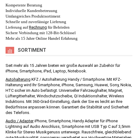
Kompetente Beratung
Individuelle Kundenbetreuung
Umfangreiches Produktsortiment
Schnelle und zuverlässige Lieferung
Lieferung auf
Rechnung
für Behörden
Sichere Verbindung mit 128-Bit-Schlüssel
Mehr als 15 Jahre Online Handel Erfahrung
SORTIMENT
Seit mehr als 15 Jahren bieten wir große Auswahl an Zubehör für
iPhone, Smartphone, iPad, Laptop, Notebook.
Autohalterung
KFZ / Autohalterung Handy / Smartphone. Mit KFZ-
Halterung wird Ihr Smartphone, iPhone, Samsung, Huawei, Sony, Nokia,
HTC sicher im Auto befästigt. Universeller Fahrzeughalter, Magnet,
Lüftergitterhalter, Windschutzscheibe, QI Induktionshalter, Wireless
Induktions. Mit 360-Grad-Einstellung, dank der Sie es leicht an Ihre
Bedürfnisse anpassen können. Garantiert die Stabilität und Sicherheit
des Telefons.
Audio / Adapter
iPhone, Smartphone, Handy Adapter für iPhone
Lightning auf Audio Anschluss, Smartphone mit USB Typ C auf 3,5mm
Klinke für Stereo Musikgenuss unterwegs. Rauschfreie, gleichbleibend
gute Musikqualität, passgenau verarbeitet aus Hochwertige Materialien.