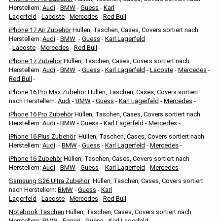
Herstellern:
Audi
-
BMW
-
Guess
-
Karl
Lagerfeld
-
Lacoste
-
Mercedes
-
Red Bull
-
iPhone 17 Air Zubehör
Hüllen, Taschen, Cases, Covers sortiert nach
Herstellern:
Audi
-
BMW
-
Guess
-
Karl Lagerfeld
-
Lacoste
-
Mercedes
-
Red Bull
-
iPhone 17 Zubehör
Hüllen, Taschen, Cases, Covers sortiert nach
Herstellern:
Audi
-
BMW
-
Guess
-
Karl Lagerfeld
-
Lacoste
-
Mercedes
-
Red Bull
-
iPhone 16 Pro Max Zubehör
Hüllen, Taschen, Cases, Covers sortiert
nach Herstellern:
Audi
-
BMW
-
Guess
-
Karl Lagerfeld
-
Mercedes
-
iPhone 16 Pro Zubehör
Hüllen, Taschen, Cases, Covers sortiert nach
Herstellern:
Audi
-
BMW
-
Guess
-
Karl Lagerfeld
-
Mercedes
-
iPhone 16 Plus Zubehör
Hüllen, Taschen, Cases, Covers sortiert nach
Herstellern:
Audi
-
BMW
-
Guess
-
Karl Lagerfeld
-
Mercedes
-
iPhone 16 Zubehör
Hüllen, Taschen, Cases, Covers sortiert nach
Herstellern:
Audi
-
BMW
-
Guess
-
Karl Lagerfeld
-
Mercedes
-
Samsung S26 Ultra Zubehör
Hüllen, Taschen, Cases, Covers sortiert
nach Herstellern:
BMW
-
Guess
-
Karl
Lagerfeld
-
Lacoste
-
Mercedes
-
Red Bull
Notebook Taschen
Hüllen, Taschen, Cases, Covers sortiert nach
Herstellern:
BMW
-
Ferrari
-
Guess
-
Karl Lagerfeld