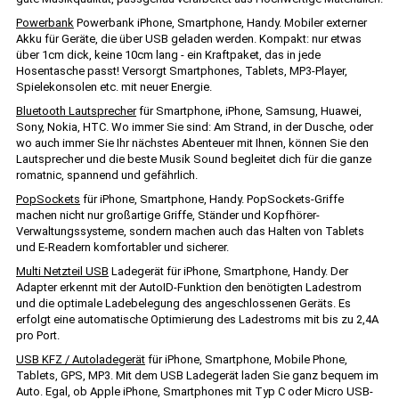
Powerbank
Powerbank iPhone, Smartphone, Handy. Mobiler externer
Akku für Geräte, die über USB geladen werden. Kompakt: nur etwas
über 1cm dick, keine 10cm lang - ein Kraftpaket, das in jede
Hosentasche passt! Versorgt Smartphones, Tablets, MP3-Player,
Spielekonsolen etc. mit neuer Energie.
Bluetooth Lautsprecher
für Smartphone, iPhone, Samsung, Huawei,
Sony, Nokia, HTC. Wo immer Sie sind: Am Strand, in der Dusche, oder
wo auch immer Sie Ihr nächstes Abenteuer mit Ihnen, können Sie den
Lautsprecher und die beste Musik Sound begleitet dich für die ganze
romatnic, spannend und gefährlich.
PopSockets
für iPhone, Smartphone, Handy. PopSockets-Griffe
machen nicht nur großartige Griffe, Ständer und Kopfhörer-
Verwaltungssysteme, sondern machen auch das Halten von Tablets
und E-Readern komfortabler und sicherer.
Multi Netzteil USB
Ladegerät für iPhone, Smartphone, Handy. Der
Adapter erkennt mit der AutoID-Funktion den benötigten Ladestrom
und die optimale Ladebelegung des angeschlossenen Geräts. Es
erfolgt eine automatische Optimierung des Ladestroms mit bis zu 2,4A
pro Port.
USB KFZ / Autoladegerät
für iPhone, Smartphone, Mobile Phone,
Tablets, GPS, MP3. Mit dem USB Ladegerät laden Sie ganz bequem im
Auto. Egal, ob Apple iPhone, Smartphones mit Typ C oder Micro USB-