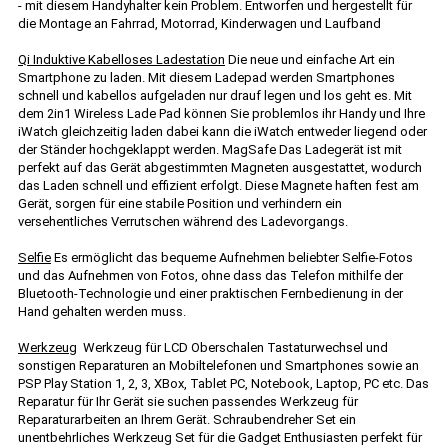
- mit diesem Handyhalter kein Problem. Entworfen und hergestellt für
die Montage an Fahrrad, Motorrad, Kinderwagen und Laufband
Qi Induktive Kabelloses Ladestation
Die neue und einfache Art ein
Smartphone zu laden. Mit diesem Ladepad werden Smartphones
schnell und kabellos aufgeladen nur drauf legen und los geht es. Mit
dem 2in1 Wireless Lade Pad können Sie problemlos ihr Handy und Ihre
iWatch gleichzeitig laden dabei kann die iWatch entweder liegend oder
der Ständer hochgeklappt werden. MagSafe Das Ladegerät ist mit
perfekt auf das Gerät abgestimmten Magneten ausgestattet, wodurch
das Laden schnell und effizient erfolgt. Diese Magnete haften fest am
Gerät, sorgen für eine stabile Position und verhindern ein
versehentliches Verrutschen während des Ladevorgangs.
Selfie
Es ermöglicht das bequeme Aufnehmen beliebter Selfie-Fotos
und das Aufnehmen von Fotos, ohne dass das Telefon mithilfe der
Bluetooth-Technologie und einer praktischen Fernbedienung in der
Hand gehalten werden muss.
Werkzeug
Werkzeug für LCD Oberschalen Tastaturwechsel und
sonstigen Reparaturen an Mobiltelefonen und Smartphones sowie an
PSP Play Station 1, 2, 3, XBox, Tablet PC, Notebook, Laptop, PC etc. Das
Reparatur für Ihr Gerät sie suchen passendes Werkzeug für
Reparaturarbeiten an Ihrem Gerät. Schraubendreher Set ein
unentbehrliches Werkzeug Set für die Gadget Enthusiasten perfekt für