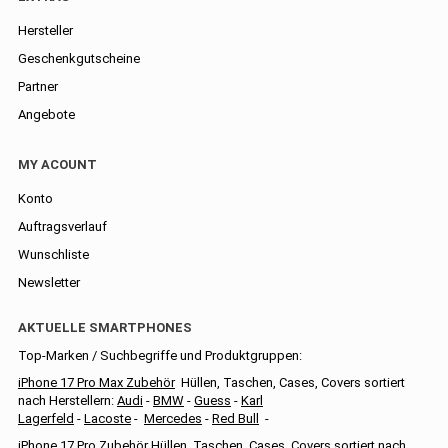
Hersteller
Geschenkgutscheine
Partner
Angebote
MY ACOUNT
Konto
Auftragsverlauf
Wunschliste
Newsletter
AKTUELLE SMARTPHONES
Top-Marken / Suchbegriffe und Produktgruppen:
iPhone 17 Pro Max Zubehör
Hüllen, Taschen, Cases, Covers sortiert
nach Herstellern:
Audi
-
BMW
-
Guess
-
Karl
Lagerfeld
-
Lacoste
-
Mercedes
-
Red Bull
-
iPhone 17 Pro Zubehör
Hüllen, Taschen, Cases, Covers sortiert nach