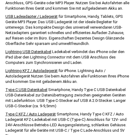
Anschluss, GPS-Geräte oder MP3 Player. Nutzen Sie bei Autofahrten alle
Funktionen Ihres Gerät und kommen Sie mit aufgeladenem Akku an.
USB Ladeadapter / Ladegerät
für Smartphone, Handy, Tablets, GPS
Geräte MP3 Player. Das USB Ladegerät ist der ideale Begleiter für
unterwegs. Das kompakte Design des universell verwendaren USB-
Netzadapters garantiert schnelles und effizientes Aufladen Zuhause,
auf Reisen oder im Büro. Eigenschaften Dezentes Design Glänzende
Oberfläche Sehr sparsam und umweltfreundlich.
Lightning USB Datenkabel
Ladekabel verbindet das iPhone oder den
iPad über den Lightning Connector mit dem USB Anschluss des
Computers zum Synchronisieren und Laden.
Lightning KFZ / Autoladegerät
für iPhone. Lightning Auto /
Autoladegerät Nutzen Sie beim Autofahren alle Funktionen Ihres iPhone
und kommen Sie mit geladenem Akku an.
Type C USB Datenkabel
Smartphone, Handy Type C USB Datenkabel
USB-Datenkabel zur Datenübertragung zwischen geeigneten Geräten
mit Ladefunktion. USB Type C-Stecker auf USB A 2.0-Stecker. Langer
USB-C-Stecker (ca. 9-9,5mm)
Type C KFZ / Auto Ladegerät
Smartphone, Handy Type C KFZ / Auto
Ladegerät KFZ-Ladekabel mit USB-C (Type-C) Anschluss für 12V- und
24V-Anschlüsse Betriebs-LED Ausgangsleistung, schlankes Gehäuse.
Ladegerät für alle Geräte mit USB-C / Type C Lade-Anschluss und 5V