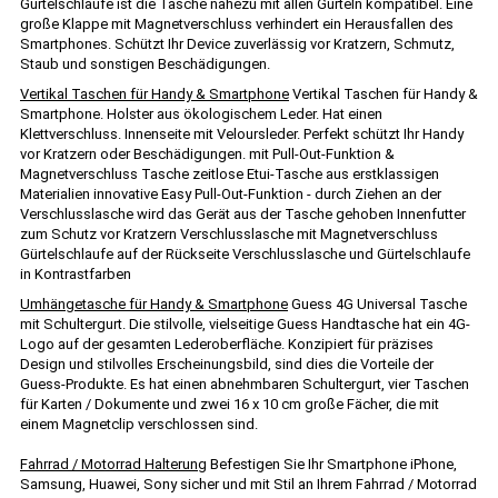
Gürtelschlaufe ist die Tasche nahezu mit allen Gürteln kompatibel. Eine
große Klappe mit Magnetverschluss verhindert ein Herausfallen des
Smartphones. Schützt Ihr Device zuverlässig vor Kratzern, Schmutz,
Staub und sonstigen Beschädigungen.
Vertikal Taschen für Handy & Smartphone
Vertikal Taschen für Handy &
Smartphone. Holster aus ökologischem Leder. Hat einen
Klettverschluss. Innenseite mit Veloursleder. Perfekt schützt Ihr Handy
vor Kratzern oder Beschädigungen. mit Pull-Out-Funktion &
Magnetverschluss Tasche zeitlose Etui-Tasche aus erstklassigen
Materialien innovative Easy Pull-Out-Funktion - durch Ziehen an der
Verschlusslasche wird das Gerät aus der Tasche gehoben Innenfutter
zum Schutz vor Kratzern Verschlusslasche mit Magnetverschluss
Gürtelschlaufe auf der Rückseite Verschlusslasche und Gürtelschlaufe
in Kontrastfarben
Umhängetasche für Handy & Smartphone
Guess 4G Universal Tasche
mit Schultergurt. Die stilvolle, vielseitige Guess Handtasche hat ein 4G-
Logo auf der gesamten Lederoberfläche. Konzipiert für präzises
Design und stilvolles Erscheinungsbild, sind dies die Vorteile der
Guess-Produkte. Es hat einen abnehmbaren Schultergurt, vier Taschen
für Karten / Dokumente und zwei 16 x 10 cm große Fächer, die mit
einem Magnetclip verschlossen sind.
Fahrrad / Motorrad Halterung
Befestigen Sie Ihr Smartphone iPhone,
Samsung, Huawei, Sony sicher und mit Stil an Ihrem Fahrrad / Motorrad