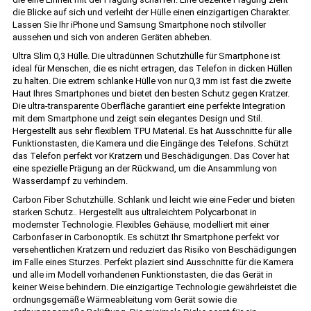
die Blicke auf sich und verleiht der Hülle einen einzigartigen Charakter.
Lassen Sie Ihr iPhone und Samsung Smartphone noch stilvoller
aussehen und sich von anderen Geräten abheben.
Ultra Slim 0,3 Hülle. Die ultradünnen Schutzhülle für Smartphone ist
ideal für Menschen, die es nicht ertragen, das Telefon in dicken Hüllen
zu halten. Die extrem schlanke Hülle von nur 0,3 mm ist fast die zweite
Haut Ihres Smartphones und bietet den besten Schutz gegen Kratzer.
Die ultra-transparente Oberfläche garantiert eine perfekte Integration
mit dem Smartphone und zeigt sein elegantes Design und Stil.
Hergestellt aus sehr flexiblem TPU Material. Es hat Ausschnitte für alle
Funktionstasten, die Kamera und die Eingänge des Telefons. Schützt
das Telefon perfekt vor Kratzern und Beschädigungen. Das Cover hat
eine spezielle Prägung an der Rückwand, um die Ansammlung von
Wasserdampf zu verhindern.
Carbon Fiber Schutzhülle. Schlank und leicht wie eine Feder und bieten
starken Schutz.. Hergestellt aus ultraleichtem Polycarbonat in
modernster Technologie. Flexibles Gehäuse, modelliert mit einer
Carbonfaser in Carbonoptik. Es schützt Ihr Smartphone perfekt vor
versehentlichen Kratzern und reduziert das Risiko von Beschädigungen
im Falle eines Sturzes. Perfekt plaziert sind Ausschnitte für die Kamera
und alle im Modell vorhandenen Funktionstasten, die das Gerät in
keiner Weise behindern. Die einzigartige Technologie gewährleistet die
ordnungsgemäße Wärmeableitung vom Gerät sowie die