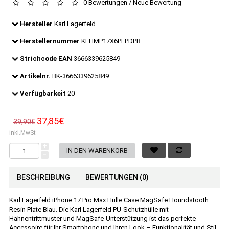
0 Bewertungen
/
Neue Bewertung
Hersteller
Karl Lagerfeld
Herstellernummer
KLHMP17X6PFPDPB
Strichcode EAN
3666339625849
Artikelnr.
BK-3666339625849
Verfügbarkeit
20
37,85€
39,90€
inkl.MwSt
+
-
BESCHREIBUNG
BEWERTUNGEN (0)
Karl Lagerfeld iPhone 17 Pro Max Hülle Case MagSafe Houndstooth
Resin Plate Blau. Die Karl Lagerfeld PU-Schutzhülle mit
Hahnentrittmuster und MagSafe-Unterstützung ist das perfekte
Accessoire für Ihr Smartphone und Ihren Look – Funktionalität und Stil