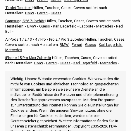
Tablet Taschen
Hüllen, Taschen, Cases, Covers sortiert nach
Herstellern:
BMW
-
Ferrari
-
Guess
Samsung S26 Zubehör
Hüllen, Taschen, Cases, Covers sortiert nach
Herstellern: -
BMW
-
Guess
-
Karl Lagerfeld
-
Lacoste
-
Mercedes
-
Red
Bull
-
AirPods 1 / 2 / 3 / 4 / Pro / Pro 2 / Pro 3 Zubehör
Hüllen, Taschen, Cases,
Covers sortiert nach Herstellern:
BMW
-
Ferrari
-
Guess
-
Karl Lagerfeld
-
Mercedes
iPhone 15 Pro Max Zubehör
Hüllen, Taschen, Cases, Covers sortiert
nach Herstellern:
BMW
-
Ferrari
-
Guess
-
Karl Lagerfeld
-
Mercedes
-
Wichtig: Unsere Website verwenden Cookies. Wir verwenden die
mithilfe von Cookies und ähnlichen Technologien gespeicherten
Informationen, um beispielsweise unsere Dienste an die
individuellen Bedürfnisse der Benutzer und die Implementierung
des Beschaffungsprozesses anzupassen. Mit dem Programm
zur Unterstützung des Internets können Sie die Einstellungen für
Cookies ändern. Wenn Sie unseren Service nutzen, ohne die
Einstellungen für Cookies zu ändern, werden diese im
Gerätespeicher gespeichert. Weitere Informationen finden Sie in
unseren Datenschutzbestimmungen. Copyright 2005-2026 PDA-