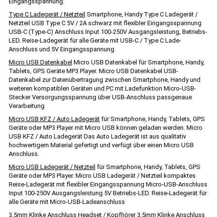
Eingangsspannung.
Type C Ladegerät / Netzteil
Smartphone, Handy Type C Ladegerät /
Netzteil USB Type C 5V / 2A schwarz mit flexibler Eingangsspannung
USB-C (Type-C) Anschluss Input 100-250V Ausgangsleistung, Betriebs-
LED. Reise-Ladegerät für alle Geräte mit USB-C / Type C Lade-
Anschluss und 5V Eingangsspannung
Micro USB Datenkabel
Micro USB Datenkabel für Smartphone, Handy,
Tablets, GPS Geräte MP3 Player. Micro USB Datenkabel USB-
Datenkabel zur Datenübertragung zwischen Smartphone, Handy und
weiteren kompatiblen Geräten und PC mit Ladefunktion Micro-USB-
Stecker Versorgungsspannung über USB-Anschluss passgenaue
Verarbeitung
Micro USB KFZ / Auto Ladegerät
für Smartphone, Handy, Tablets, GPS
Geräte oder MP3 Player mit Micro USB können geladen werden. Micro
USB KFZ / Auto Ladegerät Das Auto Ladegerät ist aus qualitativ
hochwertigem Material gefertigt und verfügt über einen Micro USB
Anschluss.
Micro USB Ladegerät / Netzteil
für Smartphone, Handy, Tablets, GPS
Geräte oder MP3 Player. Micro USB Ladegerät / Netzteil kompaktes
Reise-Ladegerät mit flexibler Eingangsspannung Micro-USB-Anschluss
Input 100-250V Ausgangsleistung 5V Betriebs-LED. Reise-Ladegerät für
alle Geräte mit Micro-USB-Ladeanschluss
3,5mm Klinke Anschluss Headset / Kopfhörer
3,5mm Klinke Anschluss