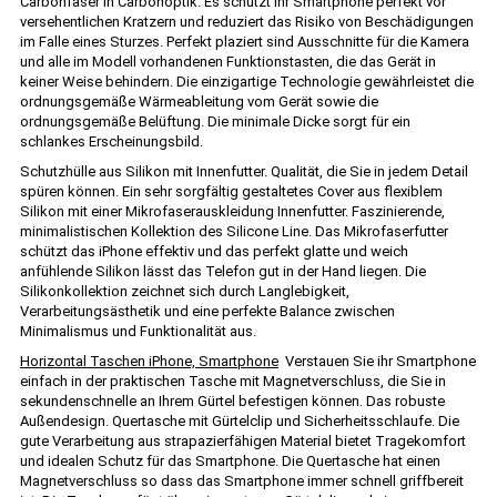
Carbonfaser in Carbonoptik. Es schützt Ihr Smartphone perfekt vor
versehentlichen Kratzern und reduziert das Risiko von Beschädigungen
im Falle eines Sturzes. Perfekt plaziert sind Ausschnitte für die Kamera
und alle im Modell vorhandenen Funktionstasten, die das Gerät in
keiner Weise behindern. Die einzigartige Technologie gewährleistet die
ordnungsgemäße Wärmeableitung vom Gerät sowie die
ordnungsgemäße Belüftung. Die minimale Dicke sorgt für ein
schlankes Erscheinungsbild.
Schutzhülle aus Silikon mit Innenfutter. Qualität, die Sie in jedem Detail
spüren können. Ein sehr sorgfältig gestaltetes Cover aus flexiblem
Silikon mit einer Mikrofaserauskleidung Innenfutter. Faszinierende,
minimalistischen Kollektion des Silicone Line. Das Mikrofaserfutter
schützt das iPhone effektiv und das perfekt glatte und weich
anfühlende Silikon lässt das Telefon gut in der Hand liegen. Die
Silikonkollektion zeichnet sich durch Langlebigkeit,
Verarbeitungsästhetik und eine perfekte Balance zwischen
Minimalismus und Funktionalität aus.
Horizontal Taschen iPhone, Smartphone
Verstauen Sie ihr Smartphone
einfach in der praktischen Tasche mit Magnetverschluss, die Sie in
sekundenschnelle an Ihrem Gürtel befestigen können. Das robuste
Außendesign. Quertasche mit Gürtelclip und Sicherheitsschlaufe. Die
gute Verarbeitung aus strapazierfähigen Material bietet Tragekomfort
und idealen Schutz für das Smartphone. Die Quertasche hat einen
Magnetverschluss so dass das Smartphone immer schnell griffbereit