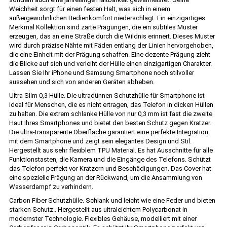
Weichheit sorgt für einen festen Halt, was sich in einem
außergewöhnlichen Bedienkomfort niederschlägt. Ein einzigartiges
Merkmal Kollektion sind zarte Prägungen, die ein subtiles Muster
erzeugen, das an eine Straße durch die Wildnis erinnert. Dieses Muster
wird durch präzise Nähte mit Fäden entlang der Linien hervorgehoben,
die eine Einheit mit der Prägung schaffen. Eine dezente Prägung zieht
die Blicke auf sich und verleiht der Hülle einen einzigartigen Charakter.
Lassen Sie Ihr iPhone und Samsung Smartphone noch stilvoller
aussehen und sich von anderen Geräten abheben.
Ultra Slim 0,3 Hülle. Die ultradünnen Schutzhülle für Smartphone ist
ideal für Menschen, die es nicht ertragen, das Telefon in dicken Hüllen
zu halten. Die extrem schlanke Hülle von nur 0,3 mm ist fast die zweite
Haut Ihres Smartphones und bietet den besten Schutz gegen Kratzer.
Die ultra-transparente Oberfläche garantiert eine perfekte Integration
mit dem Smartphone und zeigt sein elegantes Design und Stil.
Hergestellt aus sehr flexiblem TPU Material. Es hat Ausschnitte für alle
Funktionstasten, die Kamera und die Eingänge des Telefons. Schützt
das Telefon perfekt vor Kratzern und Beschädigungen. Das Cover hat
eine spezielle Prägung an der Rückwand, um die Ansammlung von
Wasserdampf zu verhindern.
Carbon Fiber Schutzhülle. Schlank und leicht wie eine Feder und bieten
starken Schutz.. Hergestellt aus ultraleichtem Polycarbonat in
modernster Technologie. Flexibles Gehäuse, modelliert mit einer