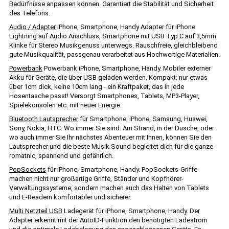
Bedürfnisse anpassen können. Garantiert die Stabilität und Sicherheit
des Telefons.
Audio / Adapter
iPhone, Smartphone, Handy Adapter für iPhone
Lightning auf Audio Anschluss, Smartphone mit USB Typ C auf 3,5mm
Klinke für Stereo Musikgenuss unterwegs. Rauschfreie, gleichbleibend
gute Musikqualität, passgenau verarbeitet aus Hochwertige Materialien.
Powerbank
Powerbank iPhone, Smartphone, Handy. Mobiler externer
Akku für Geräte, die über USB geladen werden. Kompakt: nur etwas
über 1cm dick, keine 10cm lang - ein Kraftpaket, das in jede
Hosentasche passt! Versorgt Smartphones, Tablets, MP3-Player,
Spielekonsolen etc. mit neuer Energie.
Bluetooth Lautsprecher
für Smartphone, iPhone, Samsung, Huawei,
Sony, Nokia, HTC. Wo immer Sie sind: Am Strand, in der Dusche, oder
wo auch immer Sie Ihr nächstes Abenteuer mit Ihnen, können Sie den
Lautsprecher und die beste Musik Sound begleitet dich für die ganze
romatnic, spannend und gefährlich.
PopSockets
für iPhone, Smartphone, Handy. PopSockets-Griffe
machen nicht nur großartige Griffe, Ständer und Kopfhörer-
Verwaltungssysteme, sondern machen auch das Halten von Tablets
und E-Readern komfortabler und sicherer.
Multi Netzteil USB
Ladegerät für iPhone, Smartphone, Handy. Der
Adapter erkennt mit der AutoID-Funktion den benötigten Ladestrom