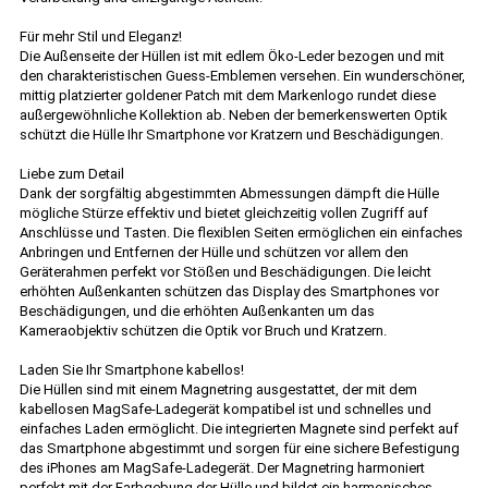
Für mehr Stil und Eleganz!
Die Außenseite der Hüllen ist mit edlem Öko-Leder bezogen und mit
den charakteristischen Guess-Emblemen versehen. Ein wunderschöner,
mittig platzierter goldener Patch mit dem Markenlogo rundet diese
außergewöhnliche Kollektion ab. Neben der bemerkenswerten Optik
schützt die Hülle Ihr Smartphone vor Kratzern und Beschädigungen.
Liebe zum Detail
Dank der sorgfältig abgestimmten Abmessungen dämpft die Hülle
mögliche Stürze effektiv und bietet gleichzeitig vollen Zugriff auf
Anschlüsse und Tasten. Die flexiblen Seiten ermöglichen ein einfaches
Anbringen und Entfernen der Hülle und schützen vor allem den
Geräterahmen perfekt vor Stößen und Beschädigungen. Die leicht
erhöhten Außenkanten schützen das Display des Smartphones vor
Beschädigungen, und die erhöhten Außenkanten um das
Kameraobjektiv schützen die Optik vor Bruch und Kratzern.
Laden Sie Ihr Smartphone kabellos!
Die Hüllen sind mit einem Magnetring ausgestattet, der mit dem
kabellosen MagSafe-Ladegerät kompatibel ist und schnelles und
einfaches Laden ermöglicht. Die integrierten Magnete sind perfekt auf
das Smartphone abgestimmt und sorgen für eine sichere Befestigung
des iPhones am MagSafe-Ladegerät. Der Magnetring harmoniert
perfekt mit der Farbgebung der Hülle und bildet ein harmonisches