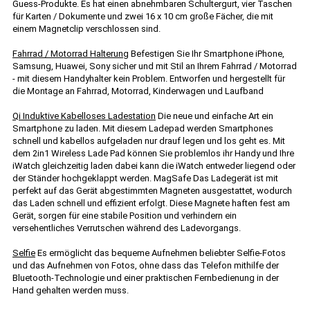
Guess-Produkte. Es hat einen abnehmbaren Schultergurt, vier Taschen
für Karten / Dokumente und zwei 16 x 10 cm große Fächer, die mit
einem Magnetclip verschlossen sind.
Fahrrad / Motorrad Halterung
Befestigen Sie Ihr Smartphone iPhone,
Samsung, Huawei, Sony sicher und mit Stil an Ihrem Fahrrad / Motorrad
- mit diesem Handyhalter kein Problem. Entworfen und hergestellt für
die Montage an Fahrrad, Motorrad, Kinderwagen und Laufband
Qi Induktive Kabelloses Ladestation
Die neue und einfache Art ein
Smartphone zu laden. Mit diesem Ladepad werden Smartphones
schnell und kabellos aufgeladen nur drauf legen und los geht es. Mit
dem 2in1 Wireless Lade Pad können Sie problemlos ihr Handy und Ihre
iWatch gleichzeitig laden dabei kann die iWatch entweder liegend oder
der Ständer hochgeklappt werden. MagSafe Das Ladegerät ist mit
perfekt auf das Gerät abgestimmten Magneten ausgestattet, wodurch
das Laden schnell und effizient erfolgt. Diese Magnete haften fest am
Gerät, sorgen für eine stabile Position und verhindern ein
versehentliches Verrutschen während des Ladevorgangs.
Selfie
Es ermöglicht das bequeme Aufnehmen beliebter Selfie-Fotos
und das Aufnehmen von Fotos, ohne dass das Telefon mithilfe der
Bluetooth-Technologie und einer praktischen Fernbedienung in der
Hand gehalten werden muss.