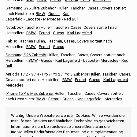
Samsung S26 Ultra Zubehör
Hüllen, Taschen, Cases, Covers sortiert
nach Herstellern:
BMW
-
Guess
-
Karl
Lagerfeld
-
Lacoste
-
Mercedes
-
Red Bull
Notebook Taschen
Hüllen, Taschen, Cases, Covers sortiert nach
Herstellern:
BMW
-
Ferrari
-
Guess
-
Karl Lagerfeld
Tablet Taschen
Hüllen, Taschen, Cases, Covers sortiert nach
Herstellern:
BMW
-
Ferrari
-
Guess
Samsung S26 Zubehör
Hüllen, Taschen, Cases, Covers sortiert nach
Herstellern: -
BMW
-
Guess
-
Karl Lagerfeld
-
Lacoste
-
Mercedes
-
Red
Bull
-
AirPods 1 / 2 / 3 / 4 / Pro / Pro 2 / Pro 3 Zubehör
Hüllen, Taschen, Cases,
Covers sortiert nach Herstellern:
BMW
-
Ferrari
-
Guess
-
Karl Lagerfeld
-
Mercedes
iPhone 15 Pro Max Zubehör
Hüllen, Taschen, Cases, Covers sortiert
nach Herstellern:
BMW
-
Ferrari
-
Guess
-
Karl Lagerfeld
-
Mercedes
-
Wichtig: Unsere Website verwenden Cookies. Wir verwenden die
mithilfe von Cookies und ähnlichen Technologien gespeicherten
Informationen, um beispielsweise unsere Dienste an die
individuellen Bedürfnisse der Benutzer und die Implementierung