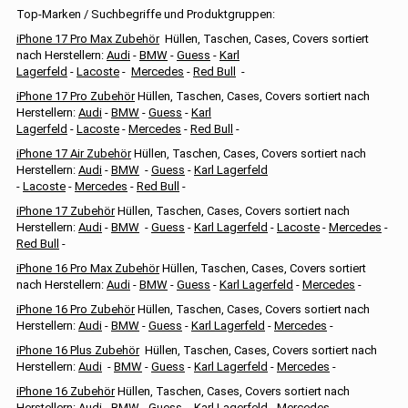
Top-Marken / Suchbegriffe und Produktgruppen:
iPhone 17 Pro Max Zubehör
Hüllen, Taschen, Cases, Covers sortiert
nach Herstellern:
Audi
-
BMW
-
Guess
-
Karl
Lagerfeld
-
Lacoste
-
Mercedes
-
Red Bull
-
iPhone 17 Pro Zubehör
Hüllen, Taschen, Cases, Covers sortiert nach
Herstellern:
Audi
-
BMW
-
Guess
-
Karl
Lagerfeld
-
Lacoste
-
Mercedes
-
Red Bull
-
iPhone 17 Air Zubehör
Hüllen, Taschen, Cases, Covers sortiert nach
Herstellern:
Audi
-
BMW
-
Guess
-
Karl Lagerfeld
-
Lacoste
-
Mercedes
-
Red Bull
-
iPhone 17 Zubehör
Hüllen, Taschen, Cases, Covers sortiert nach
Herstellern:
Audi
-
BMW
-
Guess
-
Karl Lagerfeld
-
Lacoste
-
Mercedes
-
Red Bull
-
iPhone 16 Pro Max Zubehör
Hüllen, Taschen, Cases, Covers sortiert
nach Herstellern:
Audi
-
BMW
-
Guess
-
Karl Lagerfeld
-
Mercedes
-
iPhone 16 Pro Zubehör
Hüllen, Taschen, Cases, Covers sortiert nach
Herstellern:
Audi
-
BMW
-
Guess
-
Karl Lagerfeld
-
Mercedes
-
iPhone 16 Plus Zubehör
Hüllen, Taschen, Cases, Covers sortiert nach
Herstellern:
Audi
-
BMW
-
Guess
-
Karl Lagerfeld
-
Mercedes
-
iPhone 16 Zubehör
Hüllen, Taschen, Cases, Covers sortiert nach
Herstellern:
Audi
-
BMW
-
Guess
-
Karl Lagerfeld
-
Mercedes
-