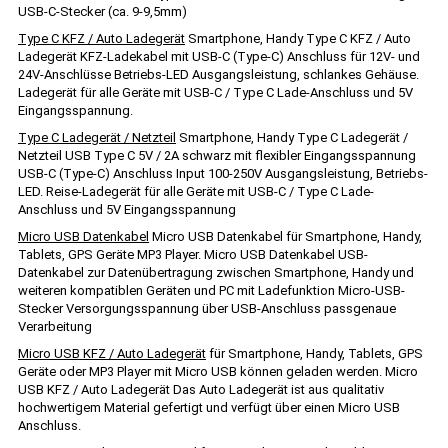
USB-C-Stecker (ca. 9-9,5mm)
Type C KFZ / Auto Ladegerät
Smartphone, Handy Type C KFZ / Auto
Ladegerät KFZ-Ladekabel mit USB-C (Type-C) Anschluss für 12V- und
24V-Anschlüsse Betriebs-LED Ausgangsleistung, schlankes Gehäuse.
Ladegerät für alle Geräte mit USB-C / Type C Lade-Anschluss und 5V
Eingangsspannung.
Type C Ladegerät / Netzteil
Smartphone, Handy Type C Ladegerät /
Netzteil USB Type C 5V / 2A schwarz mit flexibler Eingangsspannung
USB-C (Type-C) Anschluss Input 100-250V Ausgangsleistung, Betriebs-
LED. Reise-Ladegerät für alle Geräte mit USB-C / Type C Lade-
Anschluss und 5V Eingangsspannung
Micro USB Datenkabel
Micro USB Datenkabel für Smartphone, Handy,
Tablets, GPS Geräte MP3 Player. Micro USB Datenkabel USB-
Datenkabel zur Datenübertragung zwischen Smartphone, Handy und
weiteren kompatiblen Geräten und PC mit Ladefunktion Micro-USB-
Stecker Versorgungsspannung über USB-Anschluss passgenaue
Verarbeitung
Micro USB KFZ / Auto Ladegerät
für Smartphone, Handy, Tablets, GPS
Geräte oder MP3 Player mit Micro USB können geladen werden. Micro
USB KFZ / Auto Ladegerät Das Auto Ladegerät ist aus qualitativ
hochwertigem Material gefertigt und verfügt über einen Micro USB
Anschluss.