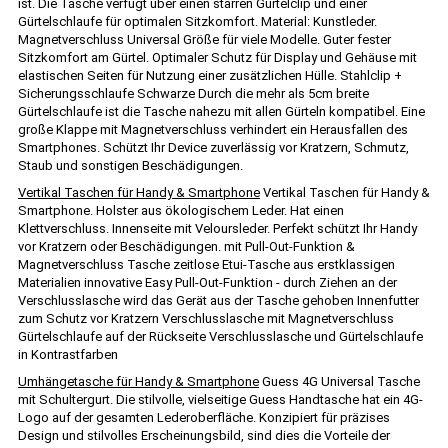
ist. Die Tasche verfügt über einen starren Gürtelclip und einer
Gürtelschlaufe für optimalen Sitzkomfort. Material: Kunstleder.
Magnetverschluss Universal Größe für viele Modelle. Guter fester
Sitzkomfort am Gürtel. Optimaler Schutz für Display und Gehäuse mit
elastischen Seiten für Nutzung einer zusätzlichen Hülle. Stahlclip +
Sicherungsschlaufe Schwarze Durch die mehr als 5cm breite
Gürtelschlaufe ist die Tasche nahezu mit allen Gürteln kompatibel. Eine
große Klappe mit Magnetverschluss verhindert ein Herausfallen des
Smartphones. Schützt Ihr Device zuverlässig vor Kratzern, Schmutz,
Staub und sonstigen Beschädigungen.
Vertikal Taschen für Handy & Smartphone
Vertikal Taschen für Handy &
Smartphone. Holster aus ökologischem Leder. Hat einen
Klettverschluss. Innenseite mit Veloursleder. Perfekt schützt Ihr Handy
vor Kratzern oder Beschädigungen. mit Pull-Out-Funktion &
Magnetverschluss Tasche zeitlose Etui-Tasche aus erstklassigen
Materialien innovative Easy Pull-Out-Funktion - durch Ziehen an der
Verschlusslasche wird das Gerät aus der Tasche gehoben Innenfutter
zum Schutz vor Kratzern Verschlusslasche mit Magnetverschluss
Gürtelschlaufe auf der Rückseite Verschlusslasche und Gürtelschlaufe
in Kontrastfarben
Umhängetasche für Handy & Smartphone
Guess 4G Universal Tasche
mit Schultergurt. Die stilvolle, vielseitige Guess Handtasche hat ein 4G-
Logo auf der gesamten Lederoberfläche. Konzipiert für präzises
Design und stilvolles Erscheinungsbild, sind dies die Vorteile der