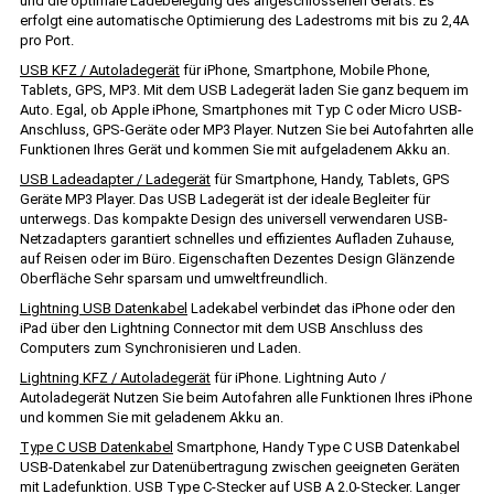
und die optimale Ladebelegung des angeschlossenen Geräts. Es
erfolgt eine automatische Optimierung des Ladestroms mit bis zu 2,4A
pro Port.
USB KFZ / Autoladegerät
für iPhone, Smartphone, Mobile Phone,
Tablets, GPS, MP3. Mit dem USB Ladegerät laden Sie ganz bequem im
Auto. Egal, ob Apple iPhone, Smartphones mit Typ C oder Micro USB-
Anschluss, GPS-Geräte oder MP3 Player. Nutzen Sie bei Autofahrten alle
Funktionen Ihres Gerät und kommen Sie mit aufgeladenem Akku an.
USB Ladeadapter / Ladegerät
für Smartphone, Handy, Tablets, GPS
Geräte MP3 Player. Das USB Ladegerät ist der ideale Begleiter für
unterwegs. Das kompakte Design des universell verwendaren USB-
Netzadapters garantiert schnelles und effizientes Aufladen Zuhause,
auf Reisen oder im Büro. Eigenschaften Dezentes Design Glänzende
Oberfläche Sehr sparsam und umweltfreundlich.
Lightning USB Datenkabel
Ladekabel verbindet das iPhone oder den
iPad über den Lightning Connector mit dem USB Anschluss des
Computers zum Synchronisieren und Laden.
Lightning KFZ / Autoladegerät
für iPhone. Lightning Auto /
Autoladegerät Nutzen Sie beim Autofahren alle Funktionen Ihres iPhone
und kommen Sie mit geladenem Akku an.
Type C USB Datenkabel
Smartphone, Handy Type C USB Datenkabel
USB-Datenkabel zur Datenübertragung zwischen geeigneten Geräten
mit Ladefunktion. USB Type C-Stecker auf USB A 2.0-Stecker. Langer