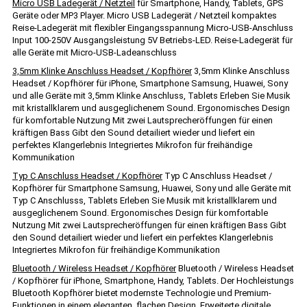
Micro USB Ladegerät / Netzteil
für Smartphone, Handy, Tablets, GPS
Geräte oder MP3 Player. Micro USB Ladegerät / Netzteil kompaktes
Reise-Ladegerät mit flexibler Eingangsspannung Micro-USB-Anschluss
Input 100-250V Ausgangsleistung 5V Betriebs-LED. Reise-Ladegerät für
alle Geräte mit Micro-USB-Ladeanschluss
3,5mm Klinke Anschluss Headset / Kopfhörer
3,5mm Klinke Anschluss
Headset / Kopfhörer für iPhone, Smartphone Samsung, Huawei, Sony
und alle Geräte mit 3,5mm Klinke Anschluss, Tablets Erleben Sie Musik
mit kristallklarem und ausgeglichenem Sound. Ergonomisches Design
für komfortable Nutzung Mit zwei Lautsprecheröffungen für einen
kräftigen Bass Gibt den Sound detailiert wieder und liefert ein
perfektes Klangerlebnis Integriertes Mikrofon für freihändige
Kommunikation
Typ C Anschluss Headset / Kopfhörer
Typ C Anschluss Headset /
Kopfhörer für Smartphone Samsung, Huawei, Sony und alle Geräte mit
Typ C Anschlusss, Tablets Erleben Sie Musik mit kristallklarem und
ausgeglichenem Sound. Ergonomisches Design für komfortable
Nutzung Mit zwei Lautsprecheröffungen für einen kräftigen Bass Gibt
den Sound detailiert wieder und liefert ein perfektes Klangerlebnis
Integriertes Mikrofon für freihändige Kommunikation
Bluetooth / Wireless Headset / Kopfhörer
Bluetooth / Wireless Headset
/ Kopfhörer für iPhone, Smartphone, Handy, Tablets. Der Hochleistungs
Bluetooth Kopfhörer bietet modernste Technologie und Premium-
Funktionen in einem eleganten, flachen Design. Erweiterte digitale