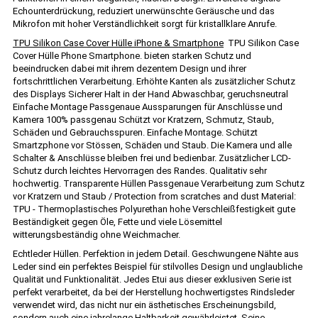
Echounterdrückung, reduziert unerwünschte Geräusche und das
Mikrofon mit hoher Verständlichkeit sorgt für kristallklare Anrufe.
TPU Silikon Case Cover Hülle iPhone & Smartphone
TPU Silikon Case
Cover Hülle Phone Smartphone. bieten starken Schutz und
beeindrucken dabei mit ihrem dezentem Design und ihrer
fortschrittlichen Verarbeitung. Erhöhte Kanten als zusätzlicher Schutz
des Displays Sicherer Halt in der Hand Abwaschbar, geruchsneutral
Einfache Montage Passgenaue Aussparungen für Anschlüsse und
Kamera 100% passgenau Schützt vor Kratzern, Schmutz, Staub,
Schäden und Gebrauchsspuren. Einfache Montage. Schützt
Smartzphone vor Stössen, Schäden und Staub. Die Kamera und alle
Schalter & Anschlüsse bleiben frei und bedienbar. Zusätzlicher LCD-
Schutz durch leichtes Hervorragen des Randes. Qualitativ sehr
hochwertig. Transparente Hüllen Passgenaue Verarbeitung zum Schutz
vor Kratzern und Staub / Protection from scratches and dust Material:
TPU - Thermoplastisches Polyurethan hohe Verschleißfestigkeit gute
Beständigkeit gegen Öle, Fette und viele Lösemittel
witterungsbeständig ohne Weichmacher.
Echtleder Hüllen. Perfektion in jedem Detail. Geschwungene Nähte aus
Leder sind ein perfektes Beispiel für stilvolles Design und unglaubliche
Qualität und Funktionalität. Jedes Etui aus dieser exklusiven Serie ist
perfekt verarbeitet, da bei der Herstellung hochwertigstes Rindsleder
verwendet wird, das nicht nur ein ästhetisches Erscheinungsbild,
sondern auch eine jahrelange Haltbarkeit gewährleistet. Seine