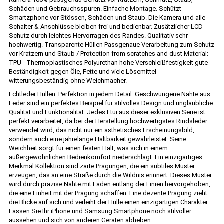
Schäden und Gebrauchsspuren. Einfache Montage. Schützt
Smartzphone vor Stössen, Schäden und Staub. Die Kamera und alle
Schalter & Anschlüsse bleiben frei und bedienbar. Zusätzlicher LCD-
Schutz durch leichtes Hervorragen des Randes. Qualitativ sehr
hochwertig. Transparente Hüllen Passgenaue Verarbeitung zum Schutz
vor Kratzern und Staub / Protection from scratches and dust Material:
TPU - Thermoplastisches Polyurethan hohe Verschleißfestigkeit gute
Beständigkeit gegen Öle, Fette und viele Lösemittel
witterungsbeständig ohne Weichmacher.
Echtleder Hüllen. Perfektion in jedem Detail. Geschwungene Nähte aus
Leder sind ein perfektes Beispiel für stilvolles Design und unglaubliche
Qualität und Funktionalität. Jedes Etui aus dieser exklusiven Serie ist
perfekt verarbeitet, da bei der Herstellung hochwertigstes Rindsleder
verwendet wird, das nicht nur ein ästhetisches Erscheinungsbild,
sondern auch eine jahrelange Haltbarkeit gewährleistet. Seine
Weichheit sorgt für einen festen Halt, was sich in einem
außergewöhnlichen Bedienkomfort niederschlägt. Ein einzigartiges
Merkmal Kollektion sind zarte Prägungen, die ein subtiles Muster
erzeugen, das an eine Straße durch die Wildnis erinnert. Dieses Muster
wird durch präzise Nähte mit Fäden entlang der Linien hervorgehoben,
die eine Einheit mit der Prägung schaffen. Eine dezente Prägung zieht
die Blicke auf sich und verleiht der Hülle einen einzigartigen Charakter.
Lassen Sie Ihr iPhone und Samsung Smartphone noch stilvoller
aussehen und sich von anderen Geräten abheben.