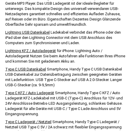
Geräte MP3 Player. Das USB Ladegerät ist der ideale Begleiter für
unterwegs. Das kompakte Design des universell verwendaren USB-
Netzadapters garantiert schnelles und effizientes Aufladen Zuhause,
auf Reisen oder im Büro. Eigenschaften Dezentes Design Glänzende
Oberfläche Sehr sparsam und umweltfreundlich.
Lightning USB Datenkabel
Ladekabel verbindet das iPhone oder den
iPad über den Lightning Connector mit dem USB Anschluss des
Computers zum Synchronisieren und Laden.
Lightning KFZ / Autoladegerät
für iPhone. Lightning Auto /
Autoladegerät Nutzen Sie beim Autofahren alle Funktionen Ihres iPhone
und kommen Sie mit geladenem Akku an.
Type C USB Datenkabel
Smartphone, Handy Type C USB Datenkabel
USB-Datenkabel zur Datenübertragung zwischen geeigneten Geräten
mit Ladefunktion. USB Type C-Stecker auf USB A 2.0-Stecker. Langer
USB-C-Stecker (ca. 9-9,5mm)
Type C KFZ / Auto Ladegerät
Smartphone, Handy Type C KFZ / Auto
Ladegerät KFZ-Ladekabel mit USB-C (Type-C) Anschluss für 12V- und
24V-Anschlüsse Betriebs-LED Ausgangsleistung, schlankes Gehäuse.
Ladegerät für alle Geräte mit USB-C / Type C Lade-Anschluss und 5V
Eingangsspannung.
Type C Ladegerät / Netzteil
Smartphone, Handy Type C Ladegerät /
Netzteil USB Type C 5V / 2A schwarz mit flexibler Eingangsspannung