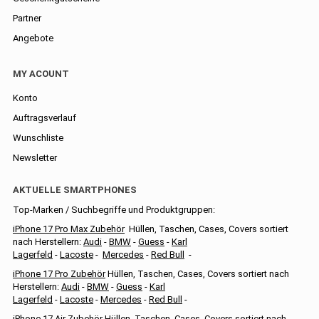
Partner
Angebote
MY ACOUNT
Konto
Auftragsverlauf
Wunschliste
Newsletter
AKTUELLE SMARTPHONES
Top-Marken / Suchbegriffe und Produktgruppen:
iPhone 17 Pro Max Zubehör
Hüllen, Taschen, Cases, Covers sortiert
nach Herstellern:
Audi
-
BMW
-
Guess
-
Karl
Lagerfeld
-
Lacoste
-
Mercedes
-
Red Bull
-
iPhone 17 Pro Zubehör
Hüllen, Taschen, Cases, Covers sortiert nach
Herstellern:
Audi
-
BMW
-
Guess
-
Karl
Lagerfeld
-
Lacoste
-
Mercedes
-
Red Bull
-
iPhone 17 Air Zubehör
Hüllen, Taschen, Cases, Covers sortiert nach