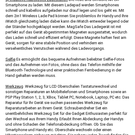
Smartphone zu laden. Mit diesem Ladepad werden Smartphones
schnell und kabellos aufgeladen nur drauf legen und los geht es. Mit
dem 2in1 Wireless Lade Pad können Sie problemlos ihr Handy und Ihre
iWatch gleichzeitig laden dabei kann die iWatch entweder liegend oder
der Ständer hochgeklappt werden. MagSafe Das Ladegerät ist mit
perfekt auf das Gerät abgestimmten Magneten ausgestattet, wodurch
das Laden schnell und effizient erfolgt. Diese Magnete haften fest am
Gerät, sorgen für eine stabile Position und verhindern ein
versehentliches Verrutschen während des Ladevorgangs.
Selfie
Es ermöglicht das bequeme Aufnehmen beliebter Selfie-Fotos
und das Aufnehmen von Fotos, ohne dass das Telefon mithilfe der
Bluetooth-Technologie und einer praktischen Fernbedienung in der
Hand gehalten werden muss.
Werkzeug
Werkzeug für LCD Oberschalen Tastaturwechsel und
sonstigen Reparaturen an Mobiltelefonen und Smartphones sowie an
PSP Play Station 1, 2, 3, XBox, Tablet PC, Notebook, Laptop, PC etc. Das
Reparatur für Ihr Gerät sie suchen passendes Werkzeug für
Reparaturarbeiten an Ihrem Gerät. Schraubendreher Set ein
unentbehrliches Werkzeug Set für die Gadget Enthusiasten perfekt für
den Wechsel aus Ihrem Handy. Erlaubt Ihnen Abdeckung der Handys
und ohne Schaden der Telefonabdeckung öffnen. Ob Sie das
Smartphone und Handy etc. Oberschale wechseln oder einen