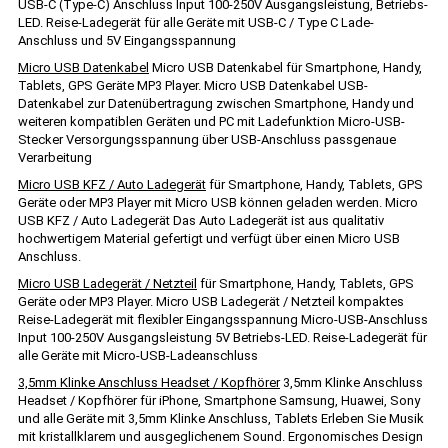
USB-C (Type-C) Anschluss Input 100-250V Ausgangsleistung, Betriebs-
LED. Reise-Ladegerät für alle Geräte mit USB-C / Type C Lade-
Anschluss und 5V Eingangsspannung
Micro USB Datenkabel
Micro USB Datenkabel für Smartphone, Handy,
Tablets, GPS Geräte MP3 Player. Micro USB Datenkabel USB-
Datenkabel zur Datenübertragung zwischen Smartphone, Handy und
weiteren kompatiblen Geräten und PC mit Ladefunktion Micro-USB-
Stecker Versorgungsspannung über USB-Anschluss passgenaue
Verarbeitung
Micro USB KFZ / Auto Ladegerät
für Smartphone, Handy, Tablets, GPS
Geräte oder MP3 Player mit Micro USB können geladen werden. Micro
USB KFZ / Auto Ladegerät Das Auto Ladegerät ist aus qualitativ
hochwertigem Material gefertigt und verfügt über einen Micro USB
Anschluss.
Micro USB Ladegerät / Netzteil
für Smartphone, Handy, Tablets, GPS
Geräte oder MP3 Player. Micro USB Ladegerät / Netzteil kompaktes
Reise-Ladegerät mit flexibler Eingangsspannung Micro-USB-Anschluss
Input 100-250V Ausgangsleistung 5V Betriebs-LED. Reise-Ladegerät für
alle Geräte mit Micro-USB-Ladeanschluss
3,5mm Klinke Anschluss Headset / Kopfhörer
3,5mm Klinke Anschluss
Headset / Kopfhörer für iPhone, Smartphone Samsung, Huawei, Sony
und alle Geräte mit 3,5mm Klinke Anschluss, Tablets Erleben Sie Musik
mit kristallklarem und ausgeglichenem Sound. Ergonomisches Design