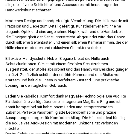
alle, die stilvolle Schlichtheit und Accessoires mit herausragender
Handwerkskunst schätzen.
Modernes Design und handgefertigte Verarbeitung. Die Hülle wurde mit
Präzision und Liebe zum Detail gefertigt. Kunstleder verleiht ihr eine
elegante Optik und eine angenehme Haptik, während die Handarbeit
die Einzigartigkeit der Serie unterstreicht. Abgerundet wird das Ganze
durch silberne Seitentasten und einen silbernen Kamerarahmen, die der
Hülle einen modernen und exklusiven Charakter verleihen.
Effektiver Handyschutz. Neben Eleganz bietet die Hülle auch
Schutzfunktionen. Sie ist mit einem flexiblen Schutzrahmen
ausgestattet, der Stöße absorbiert und das Handy vor Beschädigungen
schützt. Zusätzlich schützt der erhöhte Kamerarand das Risiko von
Kratzern und hält die Linsen in perfektem Zustand. Eine praktische
Lösung für den täglichen Gebrauch.
Laden Sie kabellos! Komfort dank MagSafe-Technologie. Die Audi R8
Echtlederhülle verfügt über einen integrierten MagSafe-Ring und ist
somit kompatibel mit kabellosem Laden und entsprechendem
Zubehör. Perfekte Passform, glatte Lederoberfläche und präzise
Aussparungen sorgen für Komfort im Alltag. Die Hülle ist ideal für alle,
die exklusives Audi-Design mit moderner Funktionalität verbinden
möchten.
Der im Gehäuse versteckte Magnetring garantiert nicht nur die