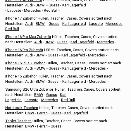
Herstellern:
Audi
-
BMW
-
Guess
-
Karl Lagerfeld
-
Lacoste
-
Mercedes
-
Red Bull
-
iPhone 17 Zubehör
Hüllen, Taschen, Cases, Covers sortiert nach
Herstellern:
Audi
-
BMW
-
Guess
-
Karl Lagerfeld
-
Lacoste
-
Mercedes
-
Red Bull
-
iPhone 16 Pro Max Zubehör
Hüllen, Taschen, Cases, Covers sortiert
nach Herstellern:
Audi
-
BMW
-
Guess
-
Karl Lagerfeld
-
Mercedes
-
iPhone 16 Pro Zubehör
Hüllen, Taschen, Cases, Covers sortiert nach
Herstellern:
Audi
-
BMW
-
Guess
-
Karl Lagerfeld
-
Mercedes
-
iPhone 16 Plus Zubehör
Hüllen, Taschen, Cases, Covers sortiert nach
Herstellern:
Audi
-
BMW
-
Guess
-
Karl Lagerfeld
-
Mercedes
-
iPhone 16 Zubehör
Hüllen, Taschen, Cases, Covers sortiert nach
Herstellern:
Audi
-
BMW
-
Guess
-
Karl Lagerfeld
-
Mercedes
-
Samsung S26 Ultra Zubehör
Hüllen, Taschen, Cases, Covers sortiert
nach Herstellern:
BMW
-
Guess
-
Karl
Lagerfeld
-
Lacoste
-
Mercedes
-
Red Bull
Notebook Taschen
Hüllen, Taschen, Cases, Covers sortiert nach
Herstellern:
BMW
-
Ferrari
-
Guess
-
Karl Lagerfeld
Tablet Taschen
Hüllen, Taschen, Cases, Covers sortiert nach
Herstellern:
BMW
-
Ferrari
-
Guess