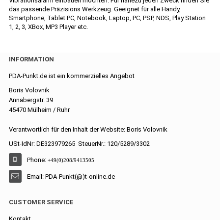
Vibrationsalarm einbauen möchten. Für nahezu jeden Zweck finden Sie
das passende Präzisions Werkzeug. Geeignet für alle Handy,
Smartphone, Tablet PC, Notebook, Laptop, PC, PSP, NDS, Play Station
1, 2, 3, XBox, MP3 Player etc.
INFORMATION
PDA-Punkt.de ist ein kommerzielles Angebot
Boris Volovnik
Annabergstr. 39
45470 Mülheim / Ruhr
Verantwortlich für den Inhalt der Website: Boris Volovnik
USt-IdNr: DE323979265 SteuerNr.: 120/5289/3302
Phone:
+49(0)208/9413505
Email: PDA-Punkt(@)t-online.de
CUSTOMER SERVICE
Kontakt