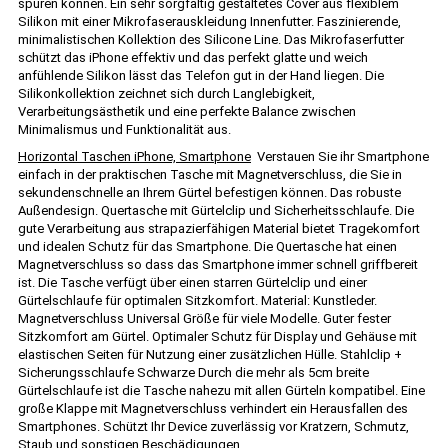
spüren können. Ein sehr sorgfältig gestaltetes Cover aus flexiblem
Silikon mit einer Mikrofaserauskleidung Innenfutter. Faszinierende,
minimalistischen Kollektion des Silicone Line. Das Mikrofaserfutter
schützt das iPhone effektiv und das perfekt glatte und weich
anfühlende Silikon lässt das Telefon gut in der Hand liegen. Die
Silikonkollektion zeichnet sich durch Langlebigkeit,
Verarbeitungsästhetik und eine perfekte Balance zwischen
Minimalismus und Funktionalität aus.
Horizontal Taschen iPhone, Smartphone
Verstauen Sie ihr Smartphone
einfach in der praktischen Tasche mit Magnetverschluss, die Sie in
sekundenschnelle an Ihrem Gürtel befestigen können. Das robuste
Außendesign. Quertasche mit Gürtelclip und Sicherheitsschlaufe. Die
gute Verarbeitung aus strapazierfähigen Material bietet Tragekomfort
und idealen Schutz für das Smartphone. Die Quertasche hat einen
Magnetverschluss so dass das Smartphone immer schnell griffbereit
ist. Die Tasche verfügt über einen starren Gürtelclip und einer
Gürtelschlaufe für optimalen Sitzkomfort. Material: Kunstleder.
Magnetverschluss Universal Größe für viele Modelle. Guter fester
Sitzkomfort am Gürtel. Optimaler Schutz für Display und Gehäuse mit
elastischen Seiten für Nutzung einer zusätzlichen Hülle. Stahlclip +
Sicherungsschlaufe Schwarze Durch die mehr als 5cm breite
Gürtelschlaufe ist die Tasche nahezu mit allen Gürteln kompatibel. Eine
große Klappe mit Magnetverschluss verhindert ein Herausfallen des
Smartphones. Schützt Ihr Device zuverlässig vor Kratzern, Schmutz,
Staub und sonstigen Beschädigungen.