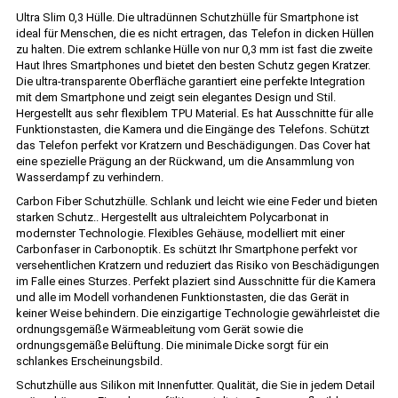
Ultra Slim 0,3 Hülle. Die ultradünnen Schutzhülle für Smartphone ist
ideal für Menschen, die es nicht ertragen, das Telefon in dicken Hüllen
zu halten. Die extrem schlanke Hülle von nur 0,3 mm ist fast die zweite
Haut Ihres Smartphones und bietet den besten Schutz gegen Kratzer.
Die ultra-transparente Oberfläche garantiert eine perfekte Integration
mit dem Smartphone und zeigt sein elegantes Design und Stil.
Hergestellt aus sehr flexiblem TPU Material. Es hat Ausschnitte für alle
Funktionstasten, die Kamera und die Eingänge des Telefons. Schützt
das Telefon perfekt vor Kratzern und Beschädigungen. Das Cover hat
eine spezielle Prägung an der Rückwand, um die Ansammlung von
Wasserdampf zu verhindern.
Carbon Fiber Schutzhülle. Schlank und leicht wie eine Feder und bieten
starken Schutz.. Hergestellt aus ultraleichtem Polycarbonat in
modernster Technologie. Flexibles Gehäuse, modelliert mit einer
Carbonfaser in Carbonoptik. Es schützt Ihr Smartphone perfekt vor
versehentlichen Kratzern und reduziert das Risiko von Beschädigungen
im Falle eines Sturzes. Perfekt plaziert sind Ausschnitte für die Kamera
und alle im Modell vorhandenen Funktionstasten, die das Gerät in
keiner Weise behindern. Die einzigartige Technologie gewährleistet die
ordnungsgemäße Wärmeableitung vom Gerät sowie die
ordnungsgemäße Belüftung. Die minimale Dicke sorgt für ein
schlankes Erscheinungsbild.
Schutzhülle aus Silikon mit Innenfutter. Qualität, die Sie in jedem Detail