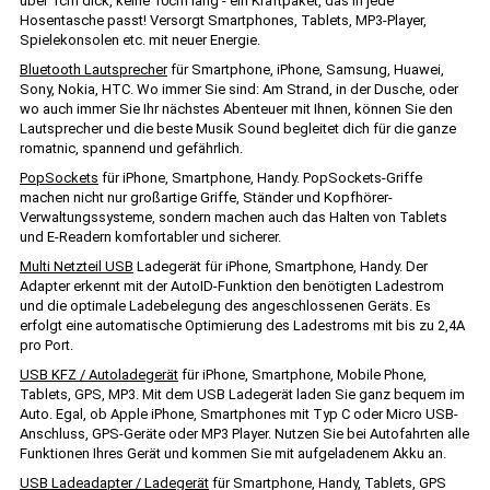
über 1cm dick, keine 10cm lang - ein Kraftpaket, das in jede
Hosentasche passt! Versorgt Smartphones, Tablets, MP3-Player,
Spielekonsolen etc. mit neuer Energie.
Bluetooth Lautsprecher
für Smartphone, iPhone, Samsung, Huawei,
Sony, Nokia, HTC. Wo immer Sie sind: Am Strand, in der Dusche, oder
wo auch immer Sie Ihr nächstes Abenteuer mit Ihnen, können Sie den
Lautsprecher und die beste Musik Sound begleitet dich für die ganze
romatnic, spannend und gefährlich.
PopSockets
für iPhone, Smartphone, Handy. PopSockets-Griffe
machen nicht nur großartige Griffe, Ständer und Kopfhörer-
Verwaltungssysteme, sondern machen auch das Halten von Tablets
und E-Readern komfortabler und sicherer.
Multi Netzteil USB
Ladegerät für iPhone, Smartphone, Handy. Der
Adapter erkennt mit der AutoID-Funktion den benötigten Ladestrom
und die optimale Ladebelegung des angeschlossenen Geräts. Es
erfolgt eine automatische Optimierung des Ladestroms mit bis zu 2,4A
pro Port.
USB KFZ / Autoladegerät
für iPhone, Smartphone, Mobile Phone,
Tablets, GPS, MP3. Mit dem USB Ladegerät laden Sie ganz bequem im
Auto. Egal, ob Apple iPhone, Smartphones mit Typ C oder Micro USB-
Anschluss, GPS-Geräte oder MP3 Player. Nutzen Sie bei Autofahrten alle
Funktionen Ihres Gerät und kommen Sie mit aufgeladenem Akku an.
USB Ladeadapter / Ladegerät
für Smartphone, Handy, Tablets, GPS