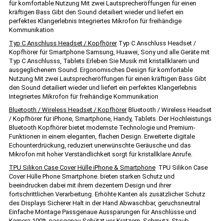
für komfortable Nutzung Mit zwei Lautsprecheröffungen für einen
kräftigen Bass Gibt den Sound detailiert wieder und liefert ein
perfektes Klangerlebnis Integriertes Mikrofon für freihändige
Kommunikation
Typ C Anschluss Headset / Kopfhörer
Typ C Anschluss Headset /
Kopfhörer für Smartphone Samsung, Huawei, Sony und alle Geräte mit
Typ C Anschlusss, Tablets Erleben Sie Musik mit kristallklarem und
ausgeglichenem Sound. Ergonomisches Design für komfortable
Nutzung Mit zwei Lautsprecheröffungen für einen kräftigen Bass Gibt
den Sound detailiert wieder und liefert ein perfektes Klangerlebnis
Integriertes Mikrofon für freihändige Kommunikation
Bluetooth / Wireless Headset / Kopfhörer
Bluetooth / Wireless Headset
/ Kopfhörer für iPhone, Smartphone, Handy, Tablets. Der Hochleistungs
Bluetooth Kopfhörer bietet modernste Technologie und Premium-
Funktionen in einem eleganten, flachen Design. Erweiterte digitale
Echounterdrückung, reduziert unerwünschte Geräusche und das
Mikrofon mit hoher Verständlichkeit sorgt für kristallklare Anrufe.
TPU Silikon Case Cover Hülle iPhone & Smartphone
TPU Silikon Case
Cover Hülle Phone Smartphone. bieten starken Schutz und
beeindrucken dabei mit ihrem dezentem Design und ihrer
fortschrittlichen Verarbeitung. Erhöhte Kanten als zusätzlicher Schutz
des Displays Sicherer Halt in der Hand Abwaschbar, geruchsneutral
Einfache Montage Passgenaue Aussparungen für Anschlüsse und
Kamera 100% passgenau Schützt vor Kratzern, Schmutz, Staub,