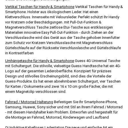
Vertikal Taschen für Handy & Smartphone
Vertikal Taschen für Handy &
Smartphone. Holster aus ökologischem Leder. Hat einen
Klettverschluss. Innenseite mit Veloursleder. Perfekt schützt Ihr Handy
vor Kratzern oder Beschädigungen. mit Pull-Out-Funktion &
Magnetverschluss Tasche zeitlose Etui-Tasche aus erstklassigen
Materialien innovative Easy Pull-Out-Funktion - durch Ziehen an der
Verschlusslasche wird das Gerät aus der Tasche gehoben Innenfutter
zum Schutz vor Kratzern Verschlusslasche mit Magnetverschluss
Gürtelschlaufe auf der Rückseite Verschlusslasche und Gürtelschlaufe
in Kontrastfarben
Umhängetasche für Handy & Smartphone
Guess 4G Universal Tasche
mit Schultergurt. Die stilvolle, vielseitige Guess Handtasche hat ein 4G-
Logo auf der gesamten Lederoberfläche. Konzipiert für präzises
Design und stilvolles Erscheinungsbild, sind dies die Vorteile der
Guess-Produkte. Es hat einen abnehmbaren Schultergurt, vier Taschen
für Karten / Dokumente und zwei 16 x 10 cm große Fächer, die mit
einem Magnetclip verschlossen sind.
Fahrrad / Motorrad Halterung
Befestigen Sie Ihr Smartphone iPhone,
Samsung, Huawei, Sony sicher und mit Stil an Ihrem Fahrrad / Motorrad
- mit diesem Handyhalter kein Problem. Entworfen und hergestellt für
die Montage an Fahrrad, Motorrad, Kinderwagen und Laufband
Qi Induktive Kabelloses Ladestation
Die neue und einfache Art ein