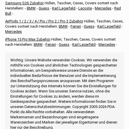
Samsung S26 Zubehör
Hüllen, Taschen, Cases, Covers sortiert nach
Herstellern: -
BMW
-
Guess
-
Karl Lagerfeld
-
Lacoste
-
Mercedes
-
Red
Bull
-
AirPods 1 / 2 / 3 / 4 / Pro / Pro 2 / Pro 3 Zubehör
Hüllen, Taschen, Cases,
Covers sortiert nach Herstellern:
BMW
-
Ferrari
-
Guess
-
Karl Lagerfeld
-
Mercedes
iPhone 15 Pro Max Zubehör
Hüllen, Taschen, Cases, Covers sortiert
nach Herstellern:
BMW
-
Ferrari
-
Guess
-
Karl Lagerfeld
-
Mercedes
-
Wichtig: Unsere Website verwenden Cookies. Wir verwenden die
mithilfe von Cookies und ähnlichen Technologien gespeicherten
Informationen, um beispielsweise unsere Dienste an die
individuellen Bedürfnisse der Benutzer und die Implementierung
des Beschaffungsprozesses anzupassen. Mit dem Programm
zur Unterstützung des Internets können Sie die Einstellungen für
Cookies ändern. Wenn Sie unseren Service nutzen, ohne die
Einstellungen für Cookies zu ändern, werden diese im
Gerätespeicher gespeichert. Weitere Informationen finden Sie in
unseren Datenschutzbestimmungen. Copyright 2005-2026 PDA-
Punkt.de Alle Rechte vorbehalten. Alle verwendeten
Markennamen und Bezeichnungen sind eingetragene
Warenzeichen und Marken der jeweiligen Eigentümer und dienen
hier nur der Beschreibung.