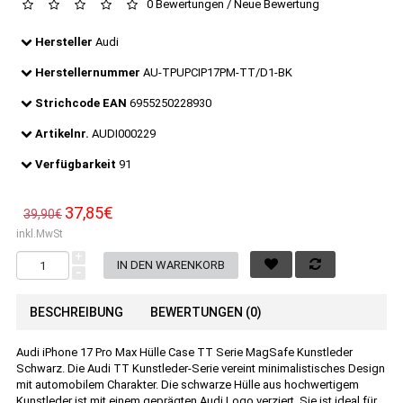
0 Bewertungen
/
Neue Bewertung
Hersteller
Audi
Herstellernummer
AU-TPUPCIP17PM-TT/D1-BK
Strichcode EAN
6955250228930
Artikelnr.
AUDI000229
Verfügbarkeit
91
37,85€
39,90€
inkl.MwSt
+
-
BESCHREIBUNG
BEWERTUNGEN (0)
Audi iPhone 17 Pro Max Hülle Case TT Serie MagSafe Kunstleder
Schwarz. Die Audi TT Kunstleder-Serie vereint minimalistisches Design
mit automobilem Charakter. Die schwarze Hülle aus hochwertigem
Kunstleder ist mit einem geprägten Audi Logo verziert. Sie ist ideal für