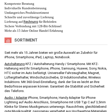
Kompetente Beratung
Individuelle Kundenbetreuung
Umfangreiches Produktsortiment
Schnelle und zuverlässige Lieferung
Lieferung auf
Rechnung
für Behörden
Sichere Verbindung mit 128-Bit-Schlüssel
Mehr als 15 Jahre Online Handel Erfahrung
SORTIMENT
Seit mehr als 15 Jahren bieten wir große Auswahl an Zubehör für
iPhone, Smartphone, iPad, Laptop, Notebook.
Autohalterung
KFZ / Autohalterung Handy / Smartphone. Mit KFZ-
Halterung wird Ihr Smartphone, iPhone, Samsung, Huawei, Sony, Nokia,
HTC sicher im Auto befästigt. Universeller Fahrzeughalter, Magnet,
Lüftergitterhalter, Windschutzscheibe, QI Induktionshalter, Wireless
Induktions. Mit 360-Grad-Einstellung, dank der Sie es leicht an Ihre
Bedürfnisse anpassen können. Garantiert die Stabilität und Sicherheit
des Telefons.
Audio / Adapter
iPhone, Smartphone, Handy Adapter für iPhone
Lightning auf Audio Anschluss, Smartphone mit USB Typ C auf 3,5mm
Klinke für Stereo Musikgenuss unterwegs. Rauschfreie, gleichbleibend
gute Musikqualität, passgenau verarbeitet aus Hochwertige Materialien.