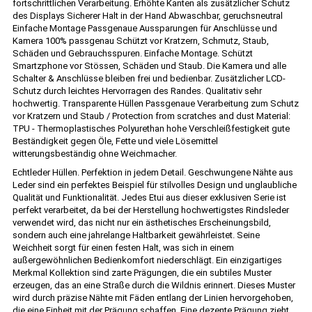
fortschrittlichen Verarbeitung. Erhöhte Kanten als zusätzlicher Schutz
des Displays Sicherer Halt in der Hand Abwaschbar, geruchsneutral
Einfache Montage Passgenaue Aussparungen für Anschlüsse und
Kamera 100% passgenau Schützt vor Kratzern, Schmutz, Staub,
Schäden und Gebrauchsspuren. Einfache Montage. Schützt
Smartzphone vor Stössen, Schäden und Staub. Die Kamera und alle
Schalter & Anschlüsse bleiben frei und bedienbar. Zusätzlicher LCD-
Schutz durch leichtes Hervorragen des Randes. Qualitativ sehr
hochwertig. Transparente Hüllen Passgenaue Verarbeitung zum Schutz
vor Kratzern und Staub / Protection from scratches and dust Material:
TPU - Thermoplastisches Polyurethan hohe Verschleißfestigkeit gute
Beständigkeit gegen Öle, Fette und viele Lösemittel
witterungsbeständig ohne Weichmacher.
Echtleder Hüllen. Perfektion in jedem Detail. Geschwungene Nähte aus
Leder sind ein perfektes Beispiel für stilvolles Design und unglaubliche
Qualität und Funktionalität. Jedes Etui aus dieser exklusiven Serie ist
perfekt verarbeitet, da bei der Herstellung hochwertigstes Rindsleder
verwendet wird, das nicht nur ein ästhetisches Erscheinungsbild,
sondern auch eine jahrelange Haltbarkeit gewährleistet. Seine
Weichheit sorgt für einen festen Halt, was sich in einem
außergewöhnlichen Bedienkomfort niederschlägt. Ein einzigartiges
Merkmal Kollektion sind zarte Prägungen, die ein subtiles Muster
erzeugen, das an eine Straße durch die Wildnis erinnert. Dieses Muster
wird durch präzise Nähte mit Fäden entlang der Linien hervorgehoben,
die eine Einheit mit der Prägung schaffen. Eine dezente Prägung zieht