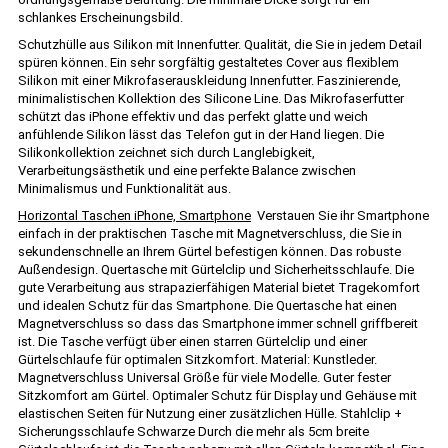
schlankes Erscheinungsbild.
Schutzhülle aus Silikon mit Innenfutter. Qualität, die Sie in jedem Detail
spüren können. Ein sehr sorgfältig gestaltetes Cover aus flexiblem
Silikon mit einer Mikrofaserauskleidung Innenfutter. Faszinierende,
minimalistischen Kollektion des Silicone Line. Das Mikrofaserfutter
schützt das iPhone effektiv und das perfekt glatte und weich
anfühlende Silikon lässt das Telefon gut in der Hand liegen. Die
Silikonkollektion zeichnet sich durch Langlebigkeit,
Verarbeitungsästhetik und eine perfekte Balance zwischen
Minimalismus und Funktionalität aus.
Horizontal Taschen iPhone, Smartphone
Verstauen Sie ihr Smartphone
einfach in der praktischen Tasche mit Magnetverschluss, die Sie in
sekundenschnelle an Ihrem Gürtel befestigen können. Das robuste
Außendesign. Quertasche mit Gürtelclip und Sicherheitsschlaufe. Die
gute Verarbeitung aus strapazierfähigen Material bietet Tragekomfort
und idealen Schutz für das Smartphone. Die Quertasche hat einen
Magnetverschluss so dass das Smartphone immer schnell griffbereit
ist. Die Tasche verfügt über einen starren Gürtelclip und einer
Gürtelschlaufe für optimalen Sitzkomfort. Material: Kunstleder.
Magnetverschluss Universal Größe für viele Modelle. Guter fester
Sitzkomfort am Gürtel. Optimaler Schutz für Display und Gehäuse mit
elastischen Seiten für Nutzung einer zusätzlichen Hülle. Stahlclip +
Sicherungsschlaufe Schwarze Durch die mehr als 5cm breite