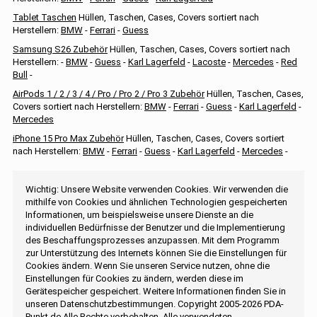
Tablet Taschen
Hüllen, Taschen, Cases, Covers sortiert nach
Herstellern:
BMW
-
Ferrari
-
Guess
Samsung S26 Zubehör
Hüllen, Taschen, Cases, Covers sortiert nach
Herstellern: -
BMW
-
Guess
-
Karl Lagerfeld
-
Lacoste
-
Mercedes
-
Red
Bull
-
AirPods 1 / 2 / 3 / 4 / Pro / Pro 2 / Pro 3 Zubehör
Hüllen, Taschen, Cases,
Covers sortiert nach Herstellern:
BMW
-
Ferrari
-
Guess
-
Karl Lagerfeld
-
Mercedes
iPhone 15 Pro Max Zubehör
Hüllen, Taschen, Cases, Covers sortiert
nach Herstellern:
BMW
-
Ferrari
-
Guess
-
Karl Lagerfeld
-
Mercedes
-
Wichtig: Unsere Website verwenden Cookies. Wir verwenden die
mithilfe von Cookies und ähnlichen Technologien gespeicherten
Informationen, um beispielsweise unsere Dienste an die
individuellen Bedürfnisse der Benutzer und die Implementierung
des Beschaffungsprozesses anzupassen. Mit dem Programm
zur Unterstützung des Internets können Sie die Einstellungen für
Cookies ändern. Wenn Sie unseren Service nutzen, ohne die
Einstellungen für Cookies zu ändern, werden diese im
Gerätespeicher gespeichert. Weitere Informationen finden Sie in
unseren Datenschutzbestimmungen. Copyright 2005-2026 PDA-
Punkt.de Alle Rechte vorbehalten. Alle verwendeten