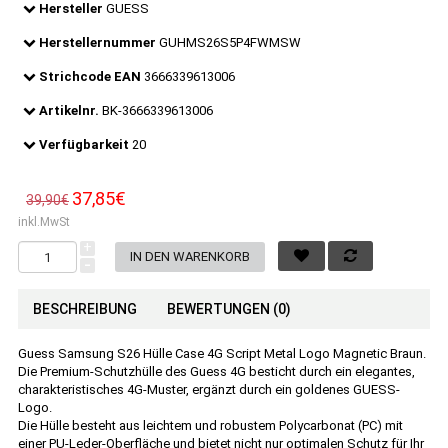
Hersteller
GUESS
Herstellernummer
GUHMS26S5P4FWMSW
Strichcode EAN
3666339613006
Artikelnr.
BK-3666339613006
Verfügbarkeit
20
37,85€
39,90€
inkl.MwSt
+
-
BESCHREIBUNG
BEWERTUNGEN (0)
Guess Samsung S26 Hülle Case 4G Script Metal Logo Magnetic Braun.
Die Premium-Schutzhülle des Guess 4G besticht durch ein elegantes,
charakteristisches 4G-Muster, ergänzt durch ein goldenes GUESS-
Logo.
Die Hülle besteht aus leichtem und robustem Polycarbonat (PC) mit
einer PU-Leder-Oberfläche und bietet nicht nur optimalen Schutz für Ihr