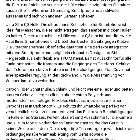
die Blicke auf sich und verleiht der Hülle einen einzigartigen Charakter.
Lassen Sie Ihr iPhone und Samsung Smartphone noch stilvoller
aussehen und sich von anderen Geräten abheben.
Ultra Slim 0,3 Hülle. Die ultradünnen Schutzhülle für Smartphone ist
ideal für Menschen, die es nicht ertragen, das Telefon in dicken Hüllen
zu halten. Die extrem schlanke Hülle von nur 0,3 mm ist fast die zweite
Haut Ihres Smartphones und bietet den besten Schutz gegen Kratzer.
Die ultra-transparente Oberfläche garantiert eine perfekte Integration
mit dem Smartphone und zeigt sein elegantes Design und Stil.
Hergestellt aus sehr flexiblem TPU Material. Es hat Ausschnitte für alle
Funktionstasten, die Kamera und die Eingänge des Telefons. Schützt
das Telefon perfekt vor Kratzern und Beschädigungen. Das Cover hat
eine spezielle Prägung an der Rückwand, um die Ansammlung von
Wasserdampf zu verhindern.
Carbon Fiber Schutzhülle. Schlank und leicht wie eine Feder und bieten
starken Schutz.. Hergestellt aus ultraleichtem Polycarbonat in
modernster Technologie. Flexibles Gehäuse, modelliert mit einer
Carbonfaser in Carbonoptik. Es schützt Ihr Smartphone perfekt vor
versehentlichen Kratzern und reduziert das Risiko von Beschädigungen
im Falle eines Sturzes. Perfekt plaziert sind Ausschnitte für die Kamera
und alle im Modell vorhandenen Funktionstasten, die das Gerät in
keiner Weise behindern. Die einzigartige Technologie gewährleistet die
ordnungsgemäße Wärmeableitung vom Gerät sowie die
ordnungsgemäße Belüftung. Die minimale Dicke sorgt für ein