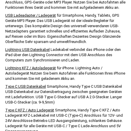
Anschluss, GPS-Geräte oder MP3 Player. Nutzen Sie bei Autofahrten alle
Funktionen Ihres Gerät und kommen Sie mit aufgeladenem Akku an.
USB Ladeadapter / Ladegerät
für Smartphone, Handy, Tablets, GPS
Geräte MP3 Player. Das USB Ladegerät ist der ideale Begleiter für
unterwegs. Das kompakte Design des universell verwendaren USB-
Netzadapters garantiert schnelles und effizientes Aufladen Zuhause,
auf Reisen oder im Büro. Eigenschaften Dezentes Design Glänzende
Oberfläche Sehr sparsam und umweltfreundlich.
Lightning USB Datenkabel
Ladekabel verbindet das iPhone oder den
iPad über den Lightning Connector mit dem USB Anschluss des
Computers zum Synchronisieren und Laden.
Lightning KFZ / Autoladegerät
für iPhone. Lightning Auto /
Autoladegerät Nutzen Sie beim Autofahren alle Funktionen Ihres iPhone
und kommen Sie mit geladenem Akku an.
Type C USB Datenkabel
Smartphone, Handy Type C USB Datenkabel
USB-Datenkabel zur Datenübertragung zwischen geeigneten Geräten
mit Ladefunktion. USB Type C-Stecker auf USB A 2.0-Stecker. Langer
USB-C-Stecker (ca. 9-9,5mm)
Type C KFZ / Auto Ladegerät
Smartphone, Handy Type C KFZ / Auto
Ladegerät KFZ-Ladekabel mit USB-C (Type-C) Anschluss für 12V- und
24V-Anschlüsse Betriebs-LED Ausgangsleistung, schlankes Gehäuse.
Ladegerät für alle Geräte mit USB-C / Type C Lade-Anschluss und 5V