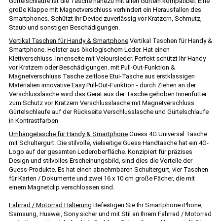
Gürtelschlaufe ist die Tasche nahezu mit allen Gürteln kompatibel. Eine
große Klappe mit Magnetverschluss verhindert ein Herausfallen des
Smartphones. Schützt Ihr Device zuverlässig vor Kratzern, Schmutz,
Staub und sonstigen Beschädigungen.
Vertikal Taschen für Handy & Smartphone
Vertikal Taschen für Handy &
Smartphone. Holster aus ökologischem Leder. Hat einen
Klettverschluss. Innenseite mit Veloursleder. Perfekt schützt Ihr Handy
vor Kratzern oder Beschädigungen. mit Pull-Out-Funktion &
Magnetverschluss Tasche zeitlose Etui-Tasche aus erstklassigen
Materialien innovative Easy Pull-Out-Funktion - durch Ziehen an der
Verschlusslasche wird das Gerät aus der Tasche gehoben Innenfutter
zum Schutz vor Kratzern Verschlusslasche mit Magnetverschluss
Gürtelschlaufe auf der Rückseite Verschlusslasche und Gürtelschlaufe
in Kontrastfarben
Umhängetasche für Handy & Smartphone
Guess 4G Universal Tasche
mit Schultergurt. Die stilvolle, vielseitige Guess Handtasche hat ein 4G-
Logo auf der gesamten Lederoberfläche. Konzipiert für präzises
Design und stilvolles Erscheinungsbild, sind dies die Vorteile der
Guess-Produkte. Es hat einen abnehmbaren Schultergurt, vier Taschen
für Karten / Dokumente und zwei 16 x 10 cm große Fächer, die mit
einem Magnetclip verschlossen sind.
Fahrrad / Motorrad Halterung
Befestigen Sie Ihr Smartphone iPhone,
Samsung, Huawei, Sony sicher und mit Stil an Ihrem Fahrrad / Motorrad