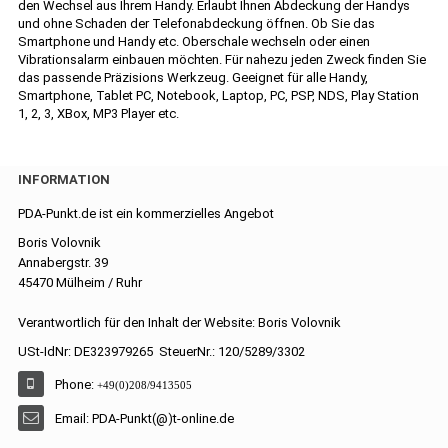
den Wechsel aus Ihrem Handy. Erlaubt Ihnen Abdeckung der Handys
und ohne Schaden der Telefonabdeckung öffnen. Ob Sie das
Smartphone und Handy etc. Oberschale wechseln oder einen
Vibrationsalarm einbauen möchten. Für nahezu jeden Zweck finden Sie
das passende Präzisions Werkzeug. Geeignet für alle Handy,
Smartphone, Tablet PC, Notebook, Laptop, PC, PSP, NDS, Play Station
1, 2, 3, XBox, MP3 Player etc.
INFORMATION
PDA-Punkt.de ist ein kommerzielles Angebot
Boris Volovnik
Annabergstr. 39
45470 Mülheim / Ruhr
Verantwortlich für den Inhalt der Website: Boris Volovnik
USt-IdNr: DE323979265 SteuerNr.: 120/5289/3302
Phone:
+49(0)208/9413505
Email: PDA-Punkt(@)t-online.de