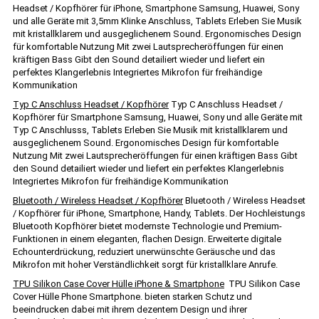
Headset / Kopfhörer für iPhone, Smartphone Samsung, Huawei, Sony
und alle Geräte mit 3,5mm Klinke Anschluss, Tablets Erleben Sie Musik
mit kristallklarem und ausgeglichenem Sound. Ergonomisches Design
für komfortable Nutzung Mit zwei Lautsprecheröffungen für einen
kräftigen Bass Gibt den Sound detailiert wieder und liefert ein
perfektes Klangerlebnis Integriertes Mikrofon für freihändige
Kommunikation
Typ C Anschluss Headset / Kopfhörer
Typ C Anschluss Headset /
Kopfhörer für Smartphone Samsung, Huawei, Sony und alle Geräte mit
Typ C Anschlusss, Tablets Erleben Sie Musik mit kristallklarem und
ausgeglichenem Sound. Ergonomisches Design für komfortable
Nutzung Mit zwei Lautsprecheröffungen für einen kräftigen Bass Gibt
den Sound detailiert wieder und liefert ein perfektes Klangerlebnis
Integriertes Mikrofon für freihändige Kommunikation
Bluetooth / Wireless Headset / Kopfhörer
Bluetooth / Wireless Headset
/ Kopfhörer für iPhone, Smartphone, Handy, Tablets. Der Hochleistungs
Bluetooth Kopfhörer bietet modernste Technologie und Premium-
Funktionen in einem eleganten, flachen Design. Erweiterte digitale
Echounterdrückung, reduziert unerwünschte Geräusche und das
Mikrofon mit hoher Verständlichkeit sorgt für kristallklare Anrufe.
TPU Silikon Case Cover Hülle iPhone & Smartphone
TPU Silikon Case
Cover Hülle Phone Smartphone. bieten starken Schutz und
beeindrucken dabei mit ihrem dezentem Design und ihrer