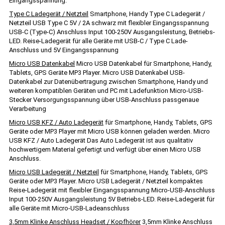
Eingangsspannung.
Type C Ladegerät / Netzteil
Smartphone, Handy Type C Ladegerät /
Netzteil USB Type C 5V / 2A schwarz mit flexibler Eingangsspannung
USB-C (Type-C) Anschluss Input 100-250V Ausgangsleistung, Betriebs-
LED. Reise-Ladegerät für alle Geräte mit USB-C / Type C Lade-
Anschluss und 5V Eingangsspannung
Micro USB Datenkabel
Micro USB Datenkabel für Smartphone, Handy,
Tablets, GPS Geräte MP3 Player. Micro USB Datenkabel USB-
Datenkabel zur Datenübertragung zwischen Smartphone, Handy und
weiteren kompatiblen Geräten und PC mit Ladefunktion Micro-USB-
Stecker Versorgungsspannung über USB-Anschluss passgenaue
Verarbeitung
Micro USB KFZ / Auto Ladegerät
für Smartphone, Handy, Tablets, GPS
Geräte oder MP3 Player mit Micro USB können geladen werden. Micro
USB KFZ / Auto Ladegerät Das Auto Ladegerät ist aus qualitativ
hochwertigem Material gefertigt und verfügt über einen Micro USB
Anschluss.
Micro USB Ladegerät / Netzteil
für Smartphone, Handy, Tablets, GPS
Geräte oder MP3 Player. Micro USB Ladegerät / Netzteil kompaktes
Reise-Ladegerät mit flexibler Eingangsspannung Micro-USB-Anschluss
Input 100-250V Ausgangsleistung 5V Betriebs-LED. Reise-Ladegerät für
alle Geräte mit Micro-USB-Ladeanschluss
3,5mm Klinke Anschluss Headset / Kopfhörer
3,5mm Klinke Anschluss