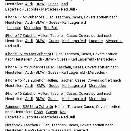
Herstellern:
Audi
-
BMW
-
Guess
-
Karl
Lagerfeld
-
Lacoste
-
Mercedes
-
Red Bull
-
iPhone 17 Air Zubehör
Hüllen, Taschen, Cases, Covers sortiert nach
Herstellern:
Audi
-
BMW
-
Guess
-
Karl Lagerfeld
-
Lacoste
-
Mercedes
-
Red Bull
-
iPhone 17 Zubehör
Hüllen, Taschen, Cases, Covers sortiert nach
Herstellern:
Audi
-
BMW
-
Guess
-
Karl Lagerfeld
-
Lacoste
-
Mercedes
-
Red Bull
-
iPhone 16 Pro Max Zubehör
Hüllen, Taschen, Cases, Covers sortiert
nach Herstellern:
Audi
-
BMW
-
Guess
-
Karl Lagerfeld
-
Mercedes
-
iPhone 16 Pro Zubehör
Hüllen, Taschen, Cases, Covers sortiert nach
Herstellern:
Audi
-
BMW
-
Guess
-
Karl Lagerfeld
-
Mercedes
-
iPhone 16 Plus Zubehör
Hüllen, Taschen, Cases, Covers sortiert nach
Herstellern:
Audi
-
BMW
-
Guess
-
Karl Lagerfeld
-
Mercedes
-
iPhone 16 Zubehör
Hüllen, Taschen, Cases, Covers sortiert nach
Herstellern:
Audi
-
BMW
-
Guess
-
Karl Lagerfeld
-
Mercedes
-
Samsung S26 Ultra Zubehör
Hüllen, Taschen, Cases, Covers sortiert
nach Herstellern:
BMW
-
Guess
-
Karl
Lagerfeld
-
Lacoste
-
Mercedes
-
Red Bull
Notebook Taschen
Hüllen, Taschen, Cases, Covers sortiert nach
Herstellern:
BMW
-
Ferrari
-
Guess
-
Karl Lagerfeld