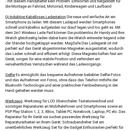
- mit diesem Handyhalter kein Problem. Entworfen und hergestellt für
die Montage an Fahrrad, Motorrad, Kinderwagen und Laufband
Qi Induktive Kabelloses Ladestation
Die neue und einfache Art ein
Smartphone zu laden. Mit diesem Ladepad werden Smartphones
schnell und kabellos aufgeladen nur drauf legen und los geht es. Mit
dem 2in1 Wireless Lade Pad können Sie problemlos ihr Handy und Ihre
iWatch gleichzeitig laden dabei kann die iWatch entweder liegend oder
der Ständer hochgeklappt werden. MagSafe Das Ladegerät ist mit
perfekt auf das Gerät abgestimmten Magneten ausgestattet, wodurch
das Laden schnell und effizient erfolgt. Diese Magnete haften fest am
Gerät, sorgen für eine stabile Position und verhindern ein
versehentliches Verrutschen während des Ladevorgangs.
Selfie
Es ermöglicht das bequeme Aufnehmen beliebter Selfie-Fotos
und das Aufnehmen von Fotos, ohne dass das Telefon mithilfe der
Bluetooth-Technologie und einer praktischen Fernbedienung in der
Hand gehalten werden muss.
Werkzeug
Werkzeug für LCD Oberschalen Tastaturwechsel und
sonstigen Reparaturen an Mobiltelefonen und Smartphones sowie an
PSP Play Station 1, 2, 3, XBox, Tablet PC, Notebook, Laptop, PC etc. Das
Reparatur für Ihr Gerät sie suchen passendes Werkzeug für
Reparaturarbeiten an Ihrem Gerät. Schraubendreher Set ein
unentbehrliches Werkzeug Set für die Gadget Enthusiasten perfekt für