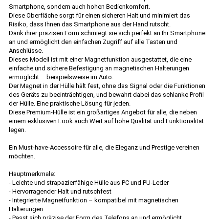
Smartphone, sondern auch hohen Bedienkomfort.
Diese Oberfläche sorgt für einen sicheren Halt und minimiert das
Risiko, dass Ihnen das Smartphone aus der Hand rutscht.
Dank ihrer präzisen Form schmiegt sie sich perfekt an Ihr Smartphone
an und ermöglicht den einfachen Zugriff auf alle Tasten und
Anschlüsse.
Dieses Modell ist mit einer Magnetfunktion ausgestattet, die eine
einfache und sichere Befestigung an magnetischen Halterungen
ermöglicht – beispielsweise im Auto.
Der Magnet in der Hülle hält fest, ohne das Signal oder die Funktionen
des Geräts zu beeinträchtigen, und bewahrt dabei das schlanke Profil
der Hülle. Eine praktische Lösung für jeden.
Diese Premium-Hülle ist ein großartiges Angebot für alle, die neben
einem exklusiven Look auch Wert auf hohe Qualität und Funktionalität
legen.
Ein Must-have-Accessoire für alle, die Eleganz und Prestige vereinen
möchten.
Hauptmerkmale:
- Leichte und strapazierfähige Hülle aus PC und PU-Leder
- Hervorragender Halt und rutschfest
- Integrierte Magnetfunktion – kompatibel mit magnetischen
Halterungen
- Passt sich präzise der Form des Telefons an und ermöglicht