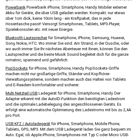
Powerbank
Powerbank iPhone, Smartphone, Handy. Mobiler externer
Akku für Geräte, die über USB geladen werden. Kompakt: nur etwas
über 1cm dick, keine 10cm lang - ein Kraftpaket, das in jede
Hosentasche passt! Versorgt Smartphones, Tablets, MP3-Player,
Spielekonsolen etc. mit neuer Energie.
Bluetooth Lautsprecher
für Smartphone, iPhone, Samsung, Huawei,
Sony, Nokia, HTC. Wo immer Sie sind: Am Strand, in der Dusche, oder
wo auch immer Sie Ihr nächstes Abenteuer mit Ihnen, können Sie den
Lautsprecher und die beste Musik Sound begleitet dich für die ganze
romatnic, spannend und gefährlich.
PopSockets
für iPhone, Smartphone, Handy. PopSockets-Griffe
machen nicht nur großartige Griffe, Ständer und Kopfhörer-
Verwaltungssysteme, sondern machen auch das Halten von Tablets
und E-Readern komfortabler und sicherer.
Multi Netzteil USB
Ladegerät für iPhone, Smartphone, Handy. Der
Adapter erkennt mit der AutoID-Funktion den benötigten Ladestrom
und die optimale Ladebelegung des angeschlossenen Geräts. Es
erfolgt eine automatische Optimierung des Ladestroms mit bis zu 2,4A
pro Port.
USB KFZ / Autoladegerät
für iPhone, Smartphone, Mobile Phone,
Tablets, GPS, MP3. Mit dem USB Ladegerät laden Sie ganz bequem im
Auto. Egal, ob Apple iPhone, Smartphones mit Typ C oder Micro USB-