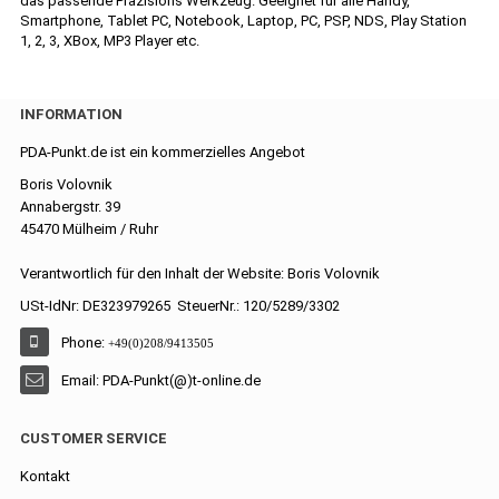
das passende Präzisions Werkzeug. Geeignet für alle Handy,
Smartphone, Tablet PC, Notebook, Laptop, PC, PSP, NDS, Play Station
1, 2, 3, XBox, MP3 Player etc.
INFORMATION
PDA-Punkt.de ist ein kommerzielles Angebot
Boris Volovnik
Annabergstr. 39
45470 Mülheim / Ruhr
Verantwortlich für den Inhalt der Website: Boris Volovnik
USt-IdNr: DE323979265 SteuerNr.: 120/5289/3302
Phone:
+49(0)208/9413505
Email: PDA-Punkt(@)t-online.de
CUSTOMER SERVICE
Kontakt