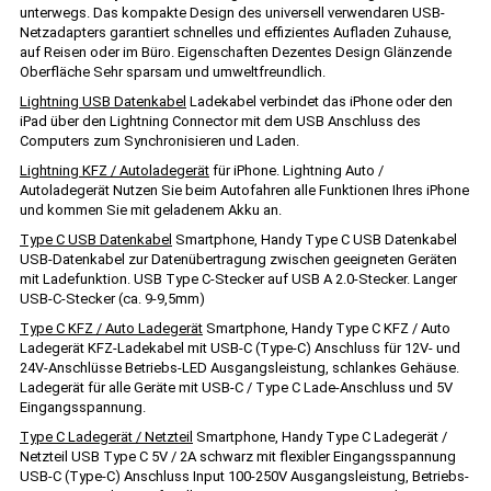
unterwegs. Das kompakte Design des universell verwendaren USB-
Netzadapters garantiert schnelles und effizientes Aufladen Zuhause,
auf Reisen oder im Büro. Eigenschaften Dezentes Design Glänzende
Oberfläche Sehr sparsam und umweltfreundlich.
Lightning USB Datenkabel
Ladekabel verbindet das iPhone oder den
iPad über den Lightning Connector mit dem USB Anschluss des
Computers zum Synchronisieren und Laden.
Lightning KFZ / Autoladegerät
für iPhone. Lightning Auto /
Autoladegerät Nutzen Sie beim Autofahren alle Funktionen Ihres iPhone
und kommen Sie mit geladenem Akku an.
Type C USB Datenkabel
Smartphone, Handy Type C USB Datenkabel
USB-Datenkabel zur Datenübertragung zwischen geeigneten Geräten
mit Ladefunktion. USB Type C-Stecker auf USB A 2.0-Stecker. Langer
USB-C-Stecker (ca. 9-9,5mm)
Type C KFZ / Auto Ladegerät
Smartphone, Handy Type C KFZ / Auto
Ladegerät KFZ-Ladekabel mit USB-C (Type-C) Anschluss für 12V- und
24V-Anschlüsse Betriebs-LED Ausgangsleistung, schlankes Gehäuse.
Ladegerät für alle Geräte mit USB-C / Type C Lade-Anschluss und 5V
Eingangsspannung.
Type C Ladegerät / Netzteil
Smartphone, Handy Type C Ladegerät /
Netzteil USB Type C 5V / 2A schwarz mit flexibler Eingangsspannung
USB-C (Type-C) Anschluss Input 100-250V Ausgangsleistung, Betriebs-