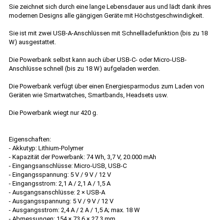
Sie zeichnet sich durch eine lange Lebensdauer aus und lädt dank ihres
modernen Designs alle gängigen Geräte mit Höchstgeschwindigkeit.
Sie ist mit zwei USB-A-Anschlüssen mit Schnellladefunktion (bis zu 18
W) ausgestattet.
Die Powerbank selbst kann auch über USB-C- oder Micro-USB-
Anschlüsse schnell (bis zu 18 W) aufgeladen werden.
Die Powerbank verfügt über einen Energiesparmodus zum Laden von
Geräten wie Smartwatches, Smartbands, Headsets usw.
Die Powerbank wiegt nur 420 g.
Eigenschaften:
- Akkutyp: Lithium-Polymer
- Kapazität der Powerbank: 74 Wh, 3,7 V, 20.000 mAh
- Eingangsanschlüsse: Micro-USB, USB-C
- Eingangsspannung: 5 V / 9 V / 12 V
- Eingangsstrom: 2,1 A / 2,1 A / 1,5 A
- Ausgangsanschlüsse: 2 × USB-A
- Ausgangsspannung: 5 V / 9 V / 12 V
- Ausgangsstrom: 2,4 A / 2 A / 1,5 A; max. 18 W
- Abmessungen: 154 × 73,6 × 27,3 mm