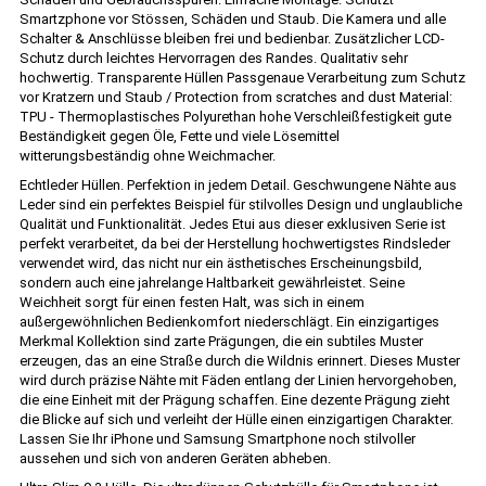
Smartzphone vor Stössen, Schäden und Staub. Die Kamera und alle
Schalter & Anschlüsse bleiben frei und bedienbar. Zusätzlicher LCD-
Schutz durch leichtes Hervorragen des Randes. Qualitativ sehr
hochwertig. Transparente Hüllen Passgenaue Verarbeitung zum Schutz
vor Kratzern und Staub / Protection from scratches and dust Material:
TPU - Thermoplastisches Polyurethan hohe Verschleißfestigkeit gute
Beständigkeit gegen Öle, Fette und viele Lösemittel
witterungsbeständig ohne Weichmacher.
Echtleder Hüllen. Perfektion in jedem Detail. Geschwungene Nähte aus
Leder sind ein perfektes Beispiel für stilvolles Design und unglaubliche
Qualität und Funktionalität. Jedes Etui aus dieser exklusiven Serie ist
perfekt verarbeitet, da bei der Herstellung hochwertigstes Rindsleder
verwendet wird, das nicht nur ein ästhetisches Erscheinungsbild,
sondern auch eine jahrelange Haltbarkeit gewährleistet. Seine
Weichheit sorgt für einen festen Halt, was sich in einem
außergewöhnlichen Bedienkomfort niederschlägt. Ein einzigartiges
Merkmal Kollektion sind zarte Prägungen, die ein subtiles Muster
erzeugen, das an eine Straße durch die Wildnis erinnert. Dieses Muster
wird durch präzise Nähte mit Fäden entlang der Linien hervorgehoben,
die eine Einheit mit der Prägung schaffen. Eine dezente Prägung zieht
die Blicke auf sich und verleiht der Hülle einen einzigartigen Charakter.
Lassen Sie Ihr iPhone und Samsung Smartphone noch stilvoller
aussehen und sich von anderen Geräten abheben.