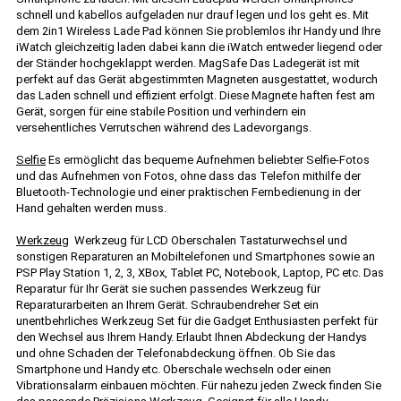
schnell und kabellos aufgeladen nur drauf legen und los geht es. Mit
dem 2in1 Wireless Lade Pad können Sie problemlos ihr Handy und Ihre
iWatch gleichzeitig laden dabei kann die iWatch entweder liegend oder
der Ständer hochgeklappt werden. MagSafe Das Ladegerät ist mit
perfekt auf das Gerät abgestimmten Magneten ausgestattet, wodurch
das Laden schnell und effizient erfolgt. Diese Magnete haften fest am
Gerät, sorgen für eine stabile Position und verhindern ein
versehentliches Verrutschen während des Ladevorgangs.
Selfie
Es ermöglicht das bequeme Aufnehmen beliebter Selfie-Fotos
und das Aufnehmen von Fotos, ohne dass das Telefon mithilfe der
Bluetooth-Technologie und einer praktischen Fernbedienung in der
Hand gehalten werden muss.
Werkzeug
Werkzeug für LCD Oberschalen Tastaturwechsel und
sonstigen Reparaturen an Mobiltelefonen und Smartphones sowie an
PSP Play Station 1, 2, 3, XBox, Tablet PC, Notebook, Laptop, PC etc. Das
Reparatur für Ihr Gerät sie suchen passendes Werkzeug für
Reparaturarbeiten an Ihrem Gerät. Schraubendreher Set ein
unentbehrliches Werkzeug Set für die Gadget Enthusiasten perfekt für
den Wechsel aus Ihrem Handy. Erlaubt Ihnen Abdeckung der Handys
und ohne Schaden der Telefonabdeckung öffnen. Ob Sie das
Smartphone und Handy etc. Oberschale wechseln oder einen
Vibrationsalarm einbauen möchten. Für nahezu jeden Zweck finden Sie