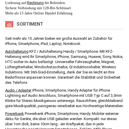
Lieferung auf
Rechnung
für Behörden
Sichere Verbindung mit 128-Bit-Schlüssel
Mehr als 15 Jahre Online Handel Erfahrung
SORTIMENT
Seit mehr als 15 Jahren bieten wir große Auswahl an Zubehör für
iPhone, Smartphone, iPad, Laptop, Notebook.
Autohalterung
KFZ / Autohalterung Handy / Smartphone. Mit KFZ-
Halterung wird Ihr Smartphone, iPhone, Samsung, Huawei, Sony, Nokia,
HTC sicher im Auto befästigt. Universeller Fahrzeughalter, Magnet,
Lüftergitterhalter, Windschutzscheibe, QI Induktionshalter, Wireless
Induktions. Mit 360-Grad-Einstellung, dank der Sie es leicht an Ihre
Bedürfnisse anpassen können. Garantiert die Stabilität und Sicherheit
des Telefons.
Audio / Adapter
iPhone, Smartphone, Handy Adapter für iPhone
Lightning auf Audio Anschluss, Smartphone mit USB Typ C auf 3,5mm
Klinke für Stereo Musikgenuss unterwegs. Rauschfreie, gleichbleibend
gute Musikqualität, passgenau verarbeitet aus Hochwertige Materialien.
Powerbank
Powerbank iPhone, Smartphone, Handy. Mobiler externer
Akku für Geräte, die über USB geladen werden. Kompakt: nur etwas
über 1cm dick, keine 10cm lang - ein Kraftpaket, das in jede