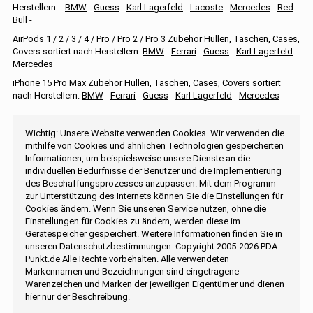
Herstellern: -
BMW
-
Guess
-
Karl Lagerfeld
-
Lacoste
-
Mercedes
-
Red
Bull
-
AirPods 1 / 2 / 3 / 4 / Pro / Pro 2 / Pro 3 Zubehör
Hüllen, Taschen, Cases,
Covers sortiert nach Herstellern:
BMW
-
Ferrari
-
Guess
-
Karl Lagerfeld
-
Mercedes
iPhone 15 Pro Max Zubehör
Hüllen, Taschen, Cases, Covers sortiert
nach Herstellern:
BMW
-
Ferrari
-
Guess
-
Karl Lagerfeld
-
Mercedes
-
Wichtig: Unsere Website verwenden Cookies. Wir verwenden die
mithilfe von Cookies und ähnlichen Technologien gespeicherten
Informationen, um beispielsweise unsere Dienste an die
individuellen Bedürfnisse der Benutzer und die Implementierung
des Beschaffungsprozesses anzupassen. Mit dem Programm
zur Unterstützung des Internets können Sie die Einstellungen für
Cookies ändern. Wenn Sie unseren Service nutzen, ohne die
Einstellungen für Cookies zu ändern, werden diese im
Gerätespeicher gespeichert. Weitere Informationen finden Sie in
unseren Datenschutzbestimmungen. Copyright 2005-2026 PDA-
Punkt.de Alle Rechte vorbehalten. Alle verwendeten
Markennamen und Bezeichnungen sind eingetragene
Warenzeichen und Marken der jeweiligen Eigentümer und dienen
hier nur der Beschreibung.