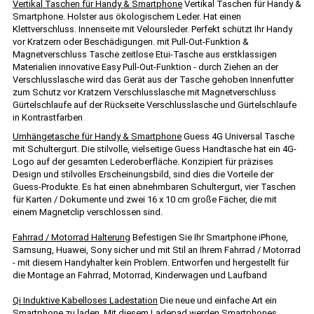
Vertikal Taschen für Handy & Smartphone
Vertikal Taschen für Handy &
Smartphone. Holster aus ökologischem Leder. Hat einen
Klettverschluss. Innenseite mit Veloursleder. Perfekt schützt Ihr Handy
vor Kratzern oder Beschädigungen. mit Pull-Out-Funktion &
Magnetverschluss Tasche zeitlose Etui-Tasche aus erstklassigen
Materialien innovative Easy Pull-Out-Funktion - durch Ziehen an der
Verschlusslasche wird das Gerät aus der Tasche gehoben Innenfutter
zum Schutz vor Kratzern Verschlusslasche mit Magnetverschluss
Gürtelschlaufe auf der Rückseite Verschlusslasche und Gürtelschlaufe
in Kontrastfarben
Umhängetasche für Handy & Smartphone
Guess 4G Universal Tasche
mit Schultergurt. Die stilvolle, vielseitige Guess Handtasche hat ein 4G-
Logo auf der gesamten Lederoberfläche. Konzipiert für präzises
Design und stilvolles Erscheinungsbild, sind dies die Vorteile der
Guess-Produkte. Es hat einen abnehmbaren Schultergurt, vier Taschen
für Karten / Dokumente und zwei 16 x 10 cm große Fächer, die mit
einem Magnetclip verschlossen sind.
Fahrrad / Motorrad Halterung
Befestigen Sie Ihr Smartphone iPhone,
Samsung, Huawei, Sony sicher und mit Stil an Ihrem Fahrrad / Motorrad
- mit diesem Handyhalter kein Problem. Entworfen und hergestellt für
die Montage an Fahrrad, Motorrad, Kinderwagen und Laufband
Qi Induktive Kabelloses Ladestation
Die neue und einfache Art ein
Smartphone zu laden. Mit diesem Ladepad werden Smartphones