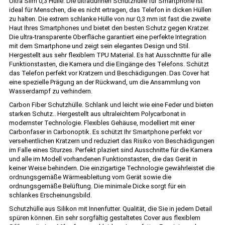
Ultra Slim 0,3 Hülle. Die ultradünnen Schutzhülle für Smartphone ist
ideal für Menschen, die es nicht ertragen, das Telefon in dicken Hüllen
zu halten. Die extrem schlanke Hülle von nur 0,3 mm ist fast die zweite
Haut Ihres Smartphones und bietet den besten Schutz gegen Kratzer.
Die ultra-transparente Oberfläche garantiert eine perfekte Integration
mit dem Smartphone und zeigt sein elegantes Design und Stil.
Hergestellt aus sehr flexiblem TPU Material. Es hat Ausschnitte für alle
Funktionstasten, die Kamera und die Eingänge des Telefons. Schützt
das Telefon perfekt vor Kratzern und Beschädigungen. Das Cover hat
eine spezielle Prägung an der Rückwand, um die Ansammlung von
Wasserdampf zu verhindern.
Carbon Fiber Schutzhülle. Schlank und leicht wie eine Feder und bieten
starken Schutz.. Hergestellt aus ultraleichtem Polycarbonat in
modernster Technologie. Flexibles Gehäuse, modelliert mit einer
Carbonfaser in Carbonoptik. Es schützt Ihr Smartphone perfekt vor
versehentlichen Kratzern und reduziert das Risiko von Beschädigungen
im Falle eines Sturzes. Perfekt plaziert sind Ausschnitte für die Kamera
und alle im Modell vorhandenen Funktionstasten, die das Gerät in
keiner Weise behindern. Die einzigartige Technologie gewährleistet die
ordnungsgemäße Wärmeableitung vom Gerät sowie die
ordnungsgemäße Belüftung. Die minimale Dicke sorgt für ein
schlankes Erscheinungsbild.
Schutzhülle aus Silikon mit Innenfutter. Qualität, die Sie in jedem Detail
spüren können. Ein sehr sorgfältig gestaltetes Cover aus flexiblem