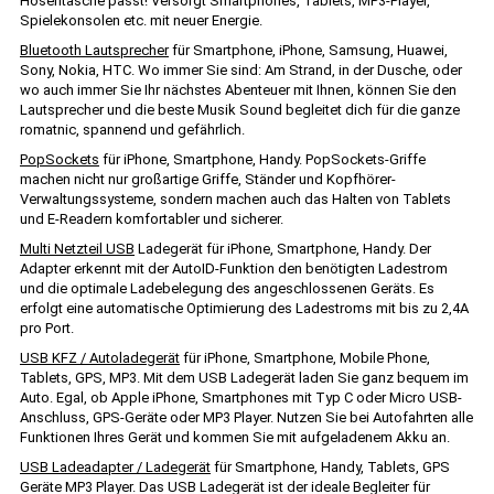
Hosentasche passt! Versorgt Smartphones, Tablets, MP3-Player,
Spielekonsolen etc. mit neuer Energie.
Bluetooth Lautsprecher
für Smartphone, iPhone, Samsung, Huawei,
Sony, Nokia, HTC. Wo immer Sie sind: Am Strand, in der Dusche, oder
wo auch immer Sie Ihr nächstes Abenteuer mit Ihnen, können Sie den
Lautsprecher und die beste Musik Sound begleitet dich für die ganze
romatnic, spannend und gefährlich.
PopSockets
für iPhone, Smartphone, Handy. PopSockets-Griffe
machen nicht nur großartige Griffe, Ständer und Kopfhörer-
Verwaltungssysteme, sondern machen auch das Halten von Tablets
und E-Readern komfortabler und sicherer.
Multi Netzteil USB
Ladegerät für iPhone, Smartphone, Handy. Der
Adapter erkennt mit der AutoID-Funktion den benötigten Ladestrom
und die optimale Ladebelegung des angeschlossenen Geräts. Es
erfolgt eine automatische Optimierung des Ladestroms mit bis zu 2,4A
pro Port.
USB KFZ / Autoladegerät
für iPhone, Smartphone, Mobile Phone,
Tablets, GPS, MP3. Mit dem USB Ladegerät laden Sie ganz bequem im
Auto. Egal, ob Apple iPhone, Smartphones mit Typ C oder Micro USB-
Anschluss, GPS-Geräte oder MP3 Player. Nutzen Sie bei Autofahrten alle
Funktionen Ihres Gerät und kommen Sie mit aufgeladenem Akku an.
USB Ladeadapter / Ladegerät
für Smartphone, Handy, Tablets, GPS
Geräte MP3 Player. Das USB Ladegerät ist der ideale Begleiter für