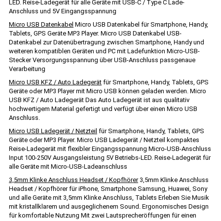
LED. Reise-Ladegerät für alle Geräte mit USB-C / Type C Lade-
Anschluss und 5V Eingangsspannung
Micro USB Datenkabel
Micro USB Datenkabel für Smartphone, Handy,
Tablets, GPS Geräte MP3 Player. Micro USB Datenkabel USB-
Datenkabel zur Datenübertragung zwischen Smartphone, Handy und
weiteren kompatiblen Geräten und PC mit Ladefunktion Micro-USB-
Stecker Versorgungsspannung über USB-Anschluss passgenaue
Verarbeitung
Micro USB KFZ / Auto Ladegerät
für Smartphone, Handy, Tablets, GPS
Geräte oder MP3 Player mit Micro USB können geladen werden. Micro
USB KFZ / Auto Ladegerät Das Auto Ladegerät ist aus qualitativ
hochwertigem Material gefertigt und verfügt über einen Micro USB
Anschluss.
Micro USB Ladegerät / Netzteil
für Smartphone, Handy, Tablets, GPS
Geräte oder MP3 Player. Micro USB Ladegerät / Netzteil kompaktes
Reise-Ladegerät mit flexibler Eingangsspannung Micro-USB-Anschluss
Input 100-250V Ausgangsleistung 5V Betriebs-LED. Reise-Ladegerät für
alle Geräte mit Micro-USB-Ladeanschluss
3,5mm Klinke Anschluss Headset / Kopfhörer
3,5mm Klinke Anschluss
Headset / Kopfhörer für iPhone, Smartphone Samsung, Huawei, Sony
und alle Geräte mit 3,5mm Klinke Anschluss, Tablets Erleben Sie Musik
mit kristallklarem und ausgeglichenem Sound. Ergonomisches Design
für komfortable Nutzung Mit zwei Lautsprecheröffungen für einen