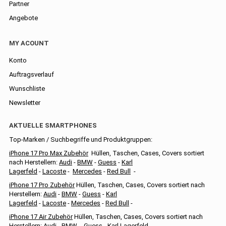
Partner
Angebote
MY ACOUNT
Konto
Auftragsverlauf
Wunschliste
Newsletter
AKTUELLE SMARTPHONES
Top-Marken / Suchbegriffe und Produktgruppen:
iPhone 17 Pro Max Zubehör
Hüllen, Taschen, Cases, Covers sortiert
nach Herstellern:
Audi
-
BMW
-
Guess
-
Karl
Lagerfeld
-
Lacoste
-
Mercedes
-
Red Bull
-
iPhone 17 Pro Zubehör
Hüllen, Taschen, Cases, Covers sortiert nach
Herstellern:
Audi
-
BMW
-
Guess
-
Karl
Lagerfeld
-
Lacoste
-
Mercedes
-
Red Bull
-
iPhone 17 Air Zubehör
Hüllen, Taschen, Cases, Covers sortiert nach
Herstellern:
Audi
-
BMW
-
Guess
-
Karl Lagerfeld