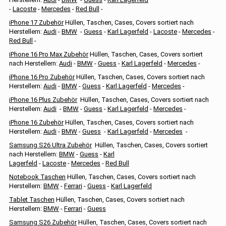
-
Lacoste
-
Mercedes
-
Red Bull
-
iPhone 17 Zubehör
Hüllen, Taschen, Cases, Covers sortiert nach
Herstellern:
Audi
-
BMW
-
Guess
-
Karl Lagerfeld
-
Lacoste
-
Mercedes
-
Red Bull
-
iPhone 16 Pro Max Zubehör
Hüllen, Taschen, Cases, Covers sortiert
nach Herstellern:
Audi
-
BMW
-
Guess
-
Karl Lagerfeld
-
Mercedes
-
iPhone 16 Pro Zubehör
Hüllen, Taschen, Cases, Covers sortiert nach
Herstellern:
Audi
-
BMW
-
Guess
-
Karl Lagerfeld
-
Mercedes
-
iPhone 16 Plus Zubehör
Hüllen, Taschen, Cases, Covers sortiert nach
Herstellern:
Audi
-
BMW
-
Guess
-
Karl Lagerfeld
-
Mercedes
-
iPhone 16 Zubehör
Hüllen, Taschen, Cases, Covers sortiert nach
Herstellern:
Audi
-
BMW
-
Guess
-
Karl Lagerfeld
-
Mercedes
-
Samsung S26 Ultra Zubehör
Hüllen, Taschen, Cases, Covers sortiert
nach Herstellern:
BMW
-
Guess
-
Karl
Lagerfeld
-
Lacoste
-
Mercedes
-
Red Bull
Notebook Taschen
Hüllen, Taschen, Cases, Covers sortiert nach
Herstellern:
BMW
-
Ferrari
-
Guess
-
Karl Lagerfeld
Tablet Taschen
Hüllen, Taschen, Cases, Covers sortiert nach
Herstellern:
BMW
-
Ferrari
-
Guess
Samsung S26 Zubehör
Hüllen, Taschen, Cases, Covers sortiert nach