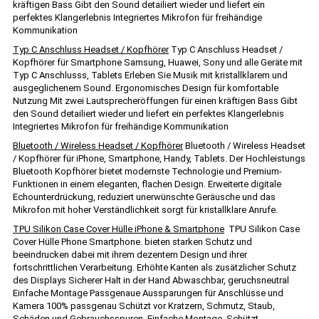
kräftigen Bass Gibt den Sound detailiert wieder und liefert ein
perfektes Klangerlebnis Integriertes Mikrofon für freihändige
Kommunikation
Typ C Anschluss Headset / Kopfhörer
Typ C Anschluss Headset /
Kopfhörer für Smartphone Samsung, Huawei, Sony und alle Geräte mit
Typ C Anschlusss, Tablets Erleben Sie Musik mit kristallklarem und
ausgeglichenem Sound. Ergonomisches Design für komfortable
Nutzung Mit zwei Lautsprecheröffungen für einen kräftigen Bass Gibt
den Sound detailiert wieder und liefert ein perfektes Klangerlebnis
Integriertes Mikrofon für freihändige Kommunikation
Bluetooth / Wireless Headset / Kopfhörer
Bluetooth / Wireless Headset
/ Kopfhörer für iPhone, Smartphone, Handy, Tablets. Der Hochleistungs
Bluetooth Kopfhörer bietet modernste Technologie und Premium-
Funktionen in einem eleganten, flachen Design. Erweiterte digitale
Echounterdrückung, reduziert unerwünschte Geräusche und das
Mikrofon mit hoher Verständlichkeit sorgt für kristallklare Anrufe.
TPU Silikon Case Cover Hülle iPhone & Smartphone
TPU Silikon Case
Cover Hülle Phone Smartphone. bieten starken Schutz und
beeindrucken dabei mit ihrem dezentem Design und ihrer
fortschrittlichen Verarbeitung. Erhöhte Kanten als zusätzlicher Schutz
des Displays Sicherer Halt in der Hand Abwaschbar, geruchsneutral
Einfache Montage Passgenaue Aussparungen für Anschlüsse und
Kamera 100% passgenau Schützt vor Kratzern, Schmutz, Staub,
Schäden und Gebrauchsspuren. Einfache Montage. Schützt