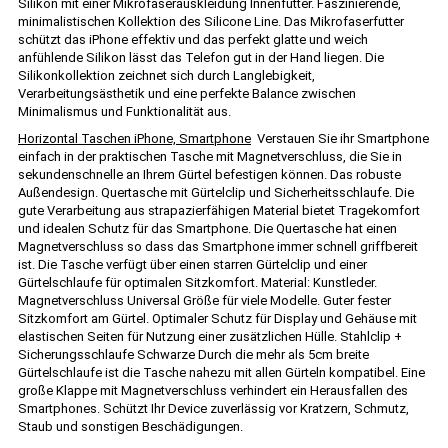
Silikon mit einer Mikrofaserauskleidung Innenfutter. Faszinierende,
minimalistischen Kollektion des Silicone Line. Das Mikrofaserfutter
schützt das iPhone effektiv und das perfekt glatte und weich
anfühlende Silikon lässt das Telefon gut in der Hand liegen. Die
Silikonkollektion zeichnet sich durch Langlebigkeit,
Verarbeitungsästhetik und eine perfekte Balance zwischen
Minimalismus und Funktionalität aus.
Horizontal Taschen iPhone, Smartphone
Verstauen Sie ihr Smartphone
einfach in der praktischen Tasche mit Magnetverschluss, die Sie in
sekundenschnelle an Ihrem Gürtel befestigen können. Das robuste
Außendesign. Quertasche mit Gürtelclip und Sicherheitsschlaufe. Die
gute Verarbeitung aus strapazierfähigen Material bietet Tragekomfort
und idealen Schutz für das Smartphone. Die Quertasche hat einen
Magnetverschluss so dass das Smartphone immer schnell griffbereit
ist. Die Tasche verfügt über einen starren Gürtelclip und einer
Gürtelschlaufe für optimalen Sitzkomfort. Material: Kunstleder.
Magnetverschluss Universal Größe für viele Modelle. Guter fester
Sitzkomfort am Gürtel. Optimaler Schutz für Display und Gehäuse mit
elastischen Seiten für Nutzung einer zusätzlichen Hülle. Stahlclip +
Sicherungsschlaufe Schwarze Durch die mehr als 5cm breite
Gürtelschlaufe ist die Tasche nahezu mit allen Gürteln kompatibel. Eine
große Klappe mit Magnetverschluss verhindert ein Herausfallen des
Smartphones. Schützt Ihr Device zuverlässig vor Kratzern, Schmutz,
Staub und sonstigen Beschädigungen.