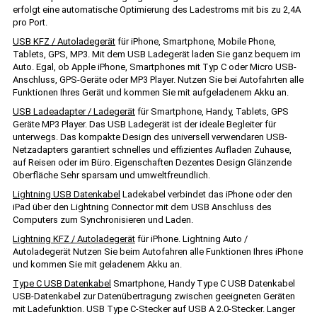
erfolgt eine automatische Optimierung des Ladestroms mit bis zu 2,4A
pro Port.
USB KFZ / Autoladegerät
für iPhone, Smartphone, Mobile Phone,
Tablets, GPS, MP3. Mit dem USB Ladegerät laden Sie ganz bequem im
Auto. Egal, ob Apple iPhone, Smartphones mit Typ C oder Micro USB-
Anschluss, GPS-Geräte oder MP3 Player. Nutzen Sie bei Autofahrten alle
Funktionen Ihres Gerät und kommen Sie mit aufgeladenem Akku an.
USB Ladeadapter / Ladegerät
für Smartphone, Handy, Tablets, GPS
Geräte MP3 Player. Das USB Ladegerät ist der ideale Begleiter für
unterwegs. Das kompakte Design des universell verwendaren USB-
Netzadapters garantiert schnelles und effizientes Aufladen Zuhause,
auf Reisen oder im Büro. Eigenschaften Dezentes Design Glänzende
Oberfläche Sehr sparsam und umweltfreundlich.
Lightning USB Datenkabel
Ladekabel verbindet das iPhone oder den
iPad über den Lightning Connector mit dem USB Anschluss des
Computers zum Synchronisieren und Laden.
Lightning KFZ / Autoladegerät
für iPhone. Lightning Auto /
Autoladegerät Nutzen Sie beim Autofahren alle Funktionen Ihres iPhone
und kommen Sie mit geladenem Akku an.
Type C USB Datenkabel
Smartphone, Handy Type C USB Datenkabel
USB-Datenkabel zur Datenübertragung zwischen geeigneten Geräten
mit Ladefunktion. USB Type C-Stecker auf USB A 2.0-Stecker. Langer