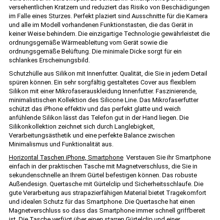
versehentlichen Kratzern und reduziert das Risiko von Beschädigungen
im Falle eines Sturzes. Perfekt plaziert sind Ausschnitte für die Kamera
und alle im Modell vorhandenen Funktionstasten, die das Gerät in
keiner Weise behindern. Die einzigartige Technologie gewährleistet die
ordnungsgemäße Wärmeableitung vom Gerät sowie die
ordnungsgemäße Belüftung. Die minimale Dicke sorgt für ein
schlankes Erscheinungsbild.
Schutzhülle aus Silikon mit Innenfutter. Qualität, die Sie in jedem Detail
spüren können. Ein sehr sorgfältig gestaltetes Cover aus flexiblem
Silikon mit einer Mikrofaserauskleidung Innenfutter. Faszinierende,
minimalistischen Kollektion des Silicone Line. Das Mikrofaserfutter
schützt das iPhone effektiv und das perfekt glatte und weich
anfühlende Silikon lässt das Telefon gut in der Hand liegen. Die
Silikonkollektion zeichnet sich durch Langlebigkeit,
Verarbeitungsästhetik und eine perfekte Balance zwischen
Minimalismus und Funktionalität aus.
Horizontal Taschen iPhone, Smartphone
Verstauen Sie ihr Smartphone
einfach in der praktischen Tasche mit Magnetverschluss, die Sie in
sekundenschnelle an Ihrem Gürtel befestigen können. Das robuste
Außendesign. Quertasche mit Gürtelclip und Sicherheitsschlaufe. Die
gute Verarbeitung aus strapazierfähigen Material bietet Tragekomfort
und idealen Schutz für das Smartphone. Die Quertasche hat einen
Magnetverschluss so dass das Smartphone immer schnell griffbereit
ist. Die Tasche verfügt über einen starren Gürtelclip und einer