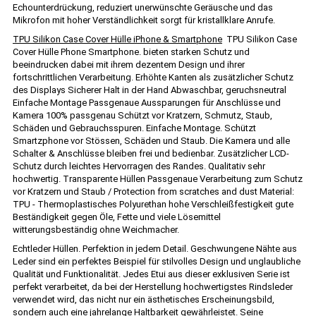
Echounterdrückung, reduziert unerwünschte Geräusche und das
Mikrofon mit hoher Verständlichkeit sorgt für kristallklare Anrufe.
TPU Silikon Case Cover Hülle iPhone & Smartphone
TPU Silikon Case
Cover Hülle Phone Smartphone. bieten starken Schutz und
beeindrucken dabei mit ihrem dezentem Design und ihrer
fortschrittlichen Verarbeitung. Erhöhte Kanten als zusätzlicher Schutz
des Displays Sicherer Halt in der Hand Abwaschbar, geruchsneutral
Einfache Montage Passgenaue Aussparungen für Anschlüsse und
Kamera 100% passgenau Schützt vor Kratzern, Schmutz, Staub,
Schäden und Gebrauchsspuren. Einfache Montage. Schützt
Smartzphone vor Stössen, Schäden und Staub. Die Kamera und alle
Schalter & Anschlüsse bleiben frei und bedienbar. Zusätzlicher LCD-
Schutz durch leichtes Hervorragen des Randes. Qualitativ sehr
hochwertig. Transparente Hüllen Passgenaue Verarbeitung zum Schutz
vor Kratzern und Staub / Protection from scratches and dust Material:
TPU - Thermoplastisches Polyurethan hohe Verschleißfestigkeit gute
Beständigkeit gegen Öle, Fette und viele Lösemittel
witterungsbeständig ohne Weichmacher.
Echtleder Hüllen. Perfektion in jedem Detail. Geschwungene Nähte aus
Leder sind ein perfektes Beispiel für stilvolles Design und unglaubliche
Qualität und Funktionalität. Jedes Etui aus dieser exklusiven Serie ist
perfekt verarbeitet, da bei der Herstellung hochwertigstes Rindsleder
verwendet wird, das nicht nur ein ästhetisches Erscheinungsbild,
sondern auch eine jahrelange Haltbarkeit gewährleistet. Seine