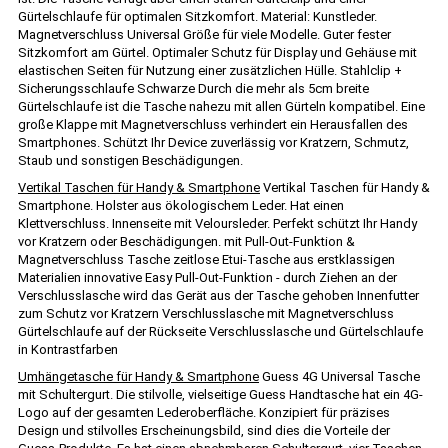
Gürtelschlaufe für optimalen Sitzkomfort. Material: Kunstleder.
Magnetverschluss Universal Größe für viele Modelle. Guter fester
Sitzkomfort am Gürtel. Optimaler Schutz für Display und Gehäuse mit
elastischen Seiten für Nutzung einer zusätzlichen Hülle. Stahlclip +
Sicherungsschlaufe Schwarze Durch die mehr als 5cm breite
Gürtelschlaufe ist die Tasche nahezu mit allen Gürteln kompatibel. Eine
große Klappe mit Magnetverschluss verhindert ein Herausfallen des
Smartphones. Schützt Ihr Device zuverlässig vor Kratzern, Schmutz,
Staub und sonstigen Beschädigungen.
Vertikal Taschen für Handy & Smartphone
Vertikal Taschen für Handy &
Smartphone. Holster aus ökologischem Leder. Hat einen
Klettverschluss. Innenseite mit Veloursleder. Perfekt schützt Ihr Handy
vor Kratzern oder Beschädigungen. mit Pull-Out-Funktion &
Magnetverschluss Tasche zeitlose Etui-Tasche aus erstklassigen
Materialien innovative Easy Pull-Out-Funktion - durch Ziehen an der
Verschlusslasche wird das Gerät aus der Tasche gehoben Innenfutter
zum Schutz vor Kratzern Verschlusslasche mit Magnetverschluss
Gürtelschlaufe auf der Rückseite Verschlusslasche und Gürtelschlaufe
in Kontrastfarben
Umhängetasche für Handy & Smartphone
Guess 4G Universal Tasche
mit Schultergurt. Die stilvolle, vielseitige Guess Handtasche hat ein 4G-
Logo auf der gesamten Lederoberfläche. Konzipiert für präzises
Design und stilvolles Erscheinungsbild, sind dies die Vorteile der