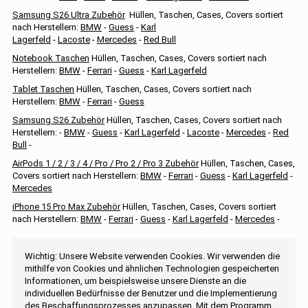
Samsung S26 Ultra Zubehör
Hüllen, Taschen, Cases, Covers sortiert
nach Herstellern:
BMW
-
Guess
-
Karl
Lagerfeld
-
Lacoste
-
Mercedes
-
Red Bull
Notebook Taschen
Hüllen, Taschen, Cases, Covers sortiert nach
Herstellern:
BMW
-
Ferrari
-
Guess
-
Karl Lagerfeld
Tablet Taschen
Hüllen, Taschen, Cases, Covers sortiert nach
Herstellern:
BMW
-
Ferrari
-
Guess
Samsung S26 Zubehör
Hüllen, Taschen, Cases, Covers sortiert nach
Herstellern: -
BMW
-
Guess
-
Karl Lagerfeld
-
Lacoste
-
Mercedes
-
Red
Bull
-
AirPods 1 / 2 / 3 / 4 / Pro / Pro 2 / Pro 3 Zubehör
Hüllen, Taschen, Cases,
Covers sortiert nach Herstellern:
BMW
-
Ferrari
-
Guess
-
Karl Lagerfeld
-
Mercedes
iPhone 15 Pro Max Zubehör
Hüllen, Taschen, Cases, Covers sortiert
nach Herstellern:
BMW
-
Ferrari
-
Guess
-
Karl Lagerfeld
-
Mercedes
-
Wichtig: Unsere Website verwenden Cookies. Wir verwenden die
mithilfe von Cookies und ähnlichen Technologien gespeicherten
Informationen, um beispielsweise unsere Dienste an die
individuellen Bedürfnisse der Benutzer und die Implementierung
des Beschaffungsprozesses anzupassen. Mit dem Programm