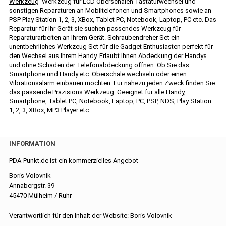
Werkzeug
Werkzeug für LCD Oberschalen Tastaturwechsel und
sonstigen Reparaturen an Mobiltelefonen und Smartphones sowie an
PSP Play Station 1, 2, 3, XBox, Tablet PC, Notebook, Laptop, PC etc. Das
Reparatur für Ihr Gerät sie suchen passendes Werkzeug für
Reparaturarbeiten an Ihrem Gerät. Schraubendreher Set ein
unentbehrliches Werkzeug Set für die Gadget Enthusiasten perfekt für
den Wechsel aus Ihrem Handy. Erlaubt Ihnen Abdeckung der Handys
und ohne Schaden der Telefonabdeckung öffnen. Ob Sie das
Smartphone und Handy etc. Oberschale wechseln oder einen
Vibrationsalarm einbauen möchten. Für nahezu jeden Zweck finden Sie
das passende Präzisions Werkzeug. Geeignet für alle Handy,
Smartphone, Tablet PC, Notebook, Laptop, PC, PSP, NDS, Play Station
1, 2, 3, XBox, MP3 Player etc.
INFORMATION
PDA-Punkt.de ist ein kommerzielles Angebot
Boris Volovnik
Annabergstr. 39
45470 Mülheim / Ruhr
Verantwortlich für den Inhalt der Website: Boris Volovnik