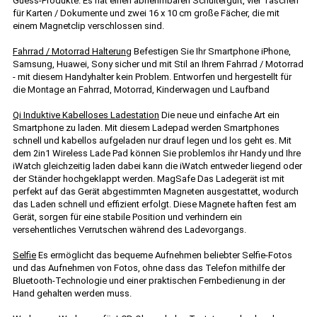
Guess-Produkte. Es hat einen abnehmbaren Schultergurt, vier Taschen
für Karten / Dokumente und zwei 16 x 10 cm große Fächer, die mit
einem Magnetclip verschlossen sind.
Fahrrad / Motorrad Halterung
Befestigen Sie Ihr Smartphone iPhone,
Samsung, Huawei, Sony sicher und mit Stil an Ihrem Fahrrad / Motorrad
- mit diesem Handyhalter kein Problem. Entworfen und hergestellt für
die Montage an Fahrrad, Motorrad, Kinderwagen und Laufband
Qi Induktive Kabelloses Ladestation
Die neue und einfache Art ein
Smartphone zu laden. Mit diesem Ladepad werden Smartphones
schnell und kabellos aufgeladen nur drauf legen und los geht es. Mit
dem 2in1 Wireless Lade Pad können Sie problemlos ihr Handy und Ihre
iWatch gleichzeitig laden dabei kann die iWatch entweder liegend oder
der Ständer hochgeklappt werden. MagSafe Das Ladegerät ist mit
perfekt auf das Gerät abgestimmten Magneten ausgestattet, wodurch
das Laden schnell und effizient erfolgt. Diese Magnete haften fest am
Gerät, sorgen für eine stabile Position und verhindern ein
versehentliches Verrutschen während des Ladevorgangs.
Selfie
Es ermöglicht das bequeme Aufnehmen beliebter Selfie-Fotos
und das Aufnehmen von Fotos, ohne dass das Telefon mithilfe der
Bluetooth-Technologie und einer praktischen Fernbedienung in der
Hand gehalten werden muss.