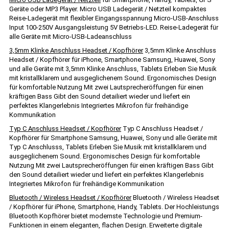
Geräte oder MP3 Player. Micro USB Ladegerät / Netzteil kompaktes
Reise-Ladegerät mit flexibler Eingangsspannung Micro-USB-Anschluss
Input 100-250V Ausgangsleistung 5V Betriebs-LED. Reise-Ladegerät für
alle Geräte mit Micro-USB-Ladeanschluss
3,5mm Klinke Anschluss Headset / Kopfhörer
3,5mm Klinke Anschluss
Headset / Kopfhörer für iPhone, Smartphone Samsung, Huawei, Sony
und alle Geräte mit 3,5mm Klinke Anschluss, Tablets Erleben Sie Musik
mit kristallklarem und ausgeglichenem Sound. Ergonomisches Design
für komfortable Nutzung Mit zwei Lautsprecheröffungen für einen
kräftigen Bass Gibt den Sound detailiert wieder und liefert ein
perfektes Klangerlebnis Integriertes Mikrofon für freihändige
Kommunikation
Typ C Anschluss Headset / Kopfhörer
Typ C Anschluss Headset /
Kopfhörer für Smartphone Samsung, Huawei, Sony und alle Geräte mit
Typ C Anschlusss, Tablets Erleben Sie Musik mit kristallklarem und
ausgeglichenem Sound. Ergonomisches Design für komfortable
Nutzung Mit zwei Lautsprecheröffungen für einen kräftigen Bass Gibt
den Sound detailiert wieder und liefert ein perfektes Klangerlebnis
Integriertes Mikrofon für freihändige Kommunikation
Bluetooth / Wireless Headset / Kopfhörer
Bluetooth / Wireless Headset
/ Kopfhörer für iPhone, Smartphone, Handy, Tablets. Der Hochleistungs
Bluetooth Kopfhörer bietet modernste Technologie und Premium-
Funktionen in einem eleganten, flachen Design. Erweiterte digitale