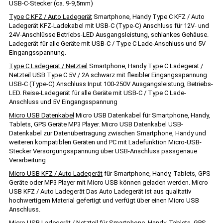
USB-C-Stecker (ca. 9-9,5mm)
Type C KFZ / Auto Ladegerät
Smartphone, Handy Type C KFZ / Auto
Ladegerät KFZ-Ladekabel mit USB-C (Type-C) Anschluss für 12V- und
24V-Anschlüsse Betriebs-LED Ausgangsleistung, schlankes Gehäuse.
Ladegerät für alle Geräte mit USB-C / Type C Lade-Anschluss und 5V
Eingangsspannung.
Type C Ladegerät / Netzteil
Smartphone, Handy Type C Ladegerät /
Netzteil USB Type C 5V / 2A schwarz mit flexibler Eingangsspannung
USB-C (Type-C) Anschluss Input 100-250V Ausgangsleistung, Betriebs-
LED. Reise-Ladegerät für alle Geräte mit USB-C / Type C Lade-
Anschluss und 5V Eingangsspannung
Micro USB Datenkabel
Micro USB Datenkabel für Smartphone, Handy,
Tablets, GPS Geräte MP3 Player. Micro USB Datenkabel USB-
Datenkabel zur Datenübertragung zwischen Smartphone, Handy und
weiteren kompatiblen Geräten und PC mit Ladefunktion Micro-USB-
Stecker Versorgungsspannung über USB-Anschluss passgenaue
Verarbeitung
Micro USB KFZ / Auto Ladegerät
für Smartphone, Handy, Tablets, GPS
Geräte oder MP3 Player mit Micro USB können geladen werden. Micro
USB KFZ / Auto Ladegerät Das Auto Ladegerät ist aus qualitativ
hochwertigem Material gefertigt und verfügt über einen Micro USB
Anschluss.
Micro USB Ladegerät / Netzteil
für Smartphone, Handy, Tablets, GPS