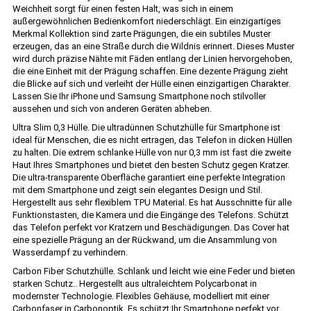
Weichheit sorgt für einen festen Halt, was sich in einem
außergewöhnlichen Bedienkomfort niederschlägt. Ein einzigartiges
Merkmal Kollektion sind zarte Prägungen, die ein subtiles Muster
erzeugen, das an eine Straße durch die Wildnis erinnert. Dieses Muster
wird durch präzise Nähte mit Fäden entlang der Linien hervorgehoben,
die eine Einheit mit der Prägung schaffen. Eine dezente Prägung zieht
die Blicke auf sich und verleiht der Hülle einen einzigartigen Charakter.
Lassen Sie Ihr iPhone und Samsung Smartphone noch stilvoller
aussehen und sich von anderen Geräten abheben.
Ultra Slim 0,3 Hülle. Die ultradünnen Schutzhülle für Smartphone ist
ideal für Menschen, die es nicht ertragen, das Telefon in dicken Hüllen
zu halten. Die extrem schlanke Hülle von nur 0,3 mm ist fast die zweite
Haut Ihres Smartphones und bietet den besten Schutz gegen Kratzer.
Die ultra-transparente Oberfläche garantiert eine perfekte Integration
mit dem Smartphone und zeigt sein elegantes Design und Stil.
Hergestellt aus sehr flexiblem TPU Material. Es hat Ausschnitte für alle
Funktionstasten, die Kamera und die Eingänge des Telefons. Schützt
das Telefon perfekt vor Kratzern und Beschädigungen. Das Cover hat
eine spezielle Prägung an der Rückwand, um die Ansammlung von
Wasserdampf zu verhindern.
Carbon Fiber Schutzhülle. Schlank und leicht wie eine Feder und bieten
starken Schutz.. Hergestellt aus ultraleichtem Polycarbonat in
modernster Technologie. Flexibles Gehäuse, modelliert mit einer
Carbonfaser in Carbonoptik. Es schützt Ihr Smartphone perfekt vor