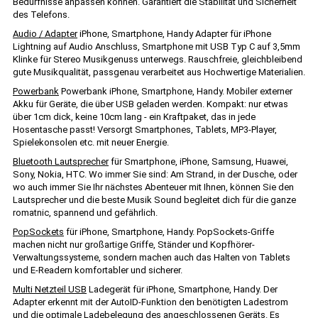
Bedürfnisse anpassen können. Garantiert die Stabilität und Sicherheit
des Telefons.
Audio / Adapter
iPhone, Smartphone, Handy Adapter für iPhone
Lightning auf Audio Anschluss, Smartphone mit USB Typ C auf 3,5mm
Klinke für Stereo Musikgenuss unterwegs. Rauschfreie, gleichbleibend
gute Musikqualität, passgenau verarbeitet aus Hochwertige Materialien.
Powerbank
Powerbank iPhone, Smartphone, Handy. Mobiler externer
Akku für Geräte, die über USB geladen werden. Kompakt: nur etwas
über 1cm dick, keine 10cm lang - ein Kraftpaket, das in jede
Hosentasche passt! Versorgt Smartphones, Tablets, MP3-Player,
Spielekonsolen etc. mit neuer Energie.
Bluetooth Lautsprecher
für Smartphone, iPhone, Samsung, Huawei,
Sony, Nokia, HTC. Wo immer Sie sind: Am Strand, in der Dusche, oder
wo auch immer Sie Ihr nächstes Abenteuer mit Ihnen, können Sie den
Lautsprecher und die beste Musik Sound begleitet dich für die ganze
romatnic, spannend und gefährlich.
PopSockets
für iPhone, Smartphone, Handy. PopSockets-Griffe
machen nicht nur großartige Griffe, Ständer und Kopfhörer-
Verwaltungssysteme, sondern machen auch das Halten von Tablets
und E-Readern komfortabler und sicherer.
Multi Netzteil USB
Ladegerät für iPhone, Smartphone, Handy. Der
Adapter erkennt mit der AutoID-Funktion den benötigten Ladestrom
und die optimale Ladebelegung des angeschlossenen Geräts. Es