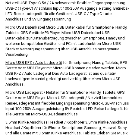
Netzteil USB Type C 5V / 2A schwarz mit flexibler Eingangsspannung
USB-C (Type-C) Anschluss Input 100-250V Ausgangsleistung, Betriebs-
LED. Reise-Ladegerät für alle Geräte mit USB-C / Type C Lade-
Anschluss und 5V Eingangsspannung
Micro USB Datenkabel
Micro USB Datenkabel für Smartphone, Handy,
Tablets, GPS Geräte MP3 Player. Micro USB Datenkabel USB-
Datenkabel zur Datenübertragung zwischen Smartphone, Handy und
weiteren kompatiblen Geräten und PC mit Ladefunktion Micro-USB-
Stecker Versorgungsspannung über USB-Anschluss passgenaue
Verarbeitung
Micro USB KFZ / Auto Ladegerät
für Smartphone, Handy, Tablets, GPS
Geräte oder MP3 Player mit Micro USB können geladen werden. Micro
USB KFZ / Auto Ladegerät Das Auto Ladegerät ist aus qualitativ
hochwertigem Material gefertigt und verfügt über einen Micro USB
Anschluss.
Micro USB Ladegerät / Netzteil
für Smartphone, Handy, Tablets, GPS
Geräte oder MP3 Player. Micro USB Ladegerät / Netzteil kompaktes
Reise-Ladegerät mit flexibler Eingangsspannung Micro-USB-Anschluss
Input 100-250V Ausgangsleistung 5V Betriebs-LED. Reise-Ladegerät für
alle Geräte mit Micro-USB-Ladeanschluss
3,5mm Klinke Anschluss Headset / Kopfhörer
3,5mm Klinke Anschluss
Headset / Kopfhörer für iPhone, Smartphone Samsung, Huawei, Sony
und alle Geräte mit 3,5mm Klinke Anschluss, Tablets Erleben Sie Musik