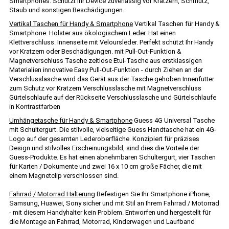
Smartphones. Schützt Ihr Device zuverlässig vor Kratzern, Schmutz,
Staub und sonstigen Beschädigungen.
Vertikal Taschen für Handy & Smartphone
Vertikal Taschen für Handy &
Smartphone. Holster aus ökologischem Leder. Hat einen
Klettverschluss. Innenseite mit Veloursleder. Perfekt schützt Ihr Handy
vor Kratzern oder Beschädigungen. mit Pull-Out-Funktion &
Magnetverschluss Tasche zeitlose Etui-Tasche aus erstklassigen
Materialien innovative Easy Pull-Out-Funktion - durch Ziehen an der
Verschlusslasche wird das Gerät aus der Tasche gehoben Innenfutter
zum Schutz vor Kratzern Verschlusslasche mit Magnetverschluss
Gürtelschlaufe auf der Rückseite Verschlusslasche und Gürtelschlaufe
in Kontrastfarben
Umhängetasche für Handy & Smartphone
Guess 4G Universal Tasche
mit Schultergurt. Die stilvolle, vielseitige Guess Handtasche hat ein 4G-
Logo auf der gesamten Lederoberfläche. Konzipiert für präzises
Design und stilvolles Erscheinungsbild, sind dies die Vorteile der
Guess-Produkte. Es hat einen abnehmbaren Schultergurt, vier Taschen
für Karten / Dokumente und zwei 16 x 10 cm große Fächer, die mit
einem Magnetclip verschlossen sind.
Fahrrad / Motorrad Halterung
Befestigen Sie Ihr Smartphone iPhone,
Samsung, Huawei, Sony sicher und mit Stil an Ihrem Fahrrad / Motorrad
- mit diesem Handyhalter kein Problem. Entworfen und hergestellt für
die Montage an Fahrrad, Motorrad, Kinderwagen und Laufband