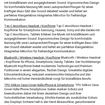
mit kristallklarem und ausgeglichenem Sound. Ergonomisches Design
für komfortable Nutzung Mit zwei Lautsprecheröffungen für einen
kräftigen Bass Gibt den Sound detailiert wieder und liefert ein
perfektes Klangerlebnis Integriertes Mikrofon für freihändige
Kommunikation
Typ C Anschluss Headset / Kopfhörer
Typ C Anschluss Headset /
Kopfhörer für Smartphone Samsung, Huawei, Sony und alle Geräte mit
Typ C Anschlusss, Tablets Erleben Sie Musik mit kristallklarem und
ausgeglichenem Sound. Ergonomisches Design für komfortable
Nutzung Mit zwei Lautsprecheröffungen für einen kräftigen Bass Gibt
den Sound detailiert wieder und liefert ein perfektes Klangerlebnis
Integriertes Mikrofon für freihändige Kommunikation
Bluetooth / Wireless Headset / Kopfhörer
Bluetooth / Wireless Headset
/ Kopfhörer für iPhone, Smartphone, Handy, Tablets. Der Hochleistungs
Bluetooth Kopfhörer bietet modernste Technologie und Premium-
Funktionen in einem eleganten, flachen Design. Erweiterte digitale
Echounterdrückung, reduziert unerwünschte Geräusche und das
Mikrofon mit hoher Verständlichkeit sorgt für kristallklare Anrufe.
TPU Silikon Case Cover Hülle iPhone & Smartphone
TPU Silikon Case
Cover Hülle Phone Smartphone. bieten starken Schutz und
beeindrucken dabei mit ihrem dezentem Design und ihrer
fortschrittlichen Verarbeitung. Erhöhte Kanten als zusätzlicher Schutz
des Displays Sicherer Halt in der Hand Abwaschbar, geruchsneutral