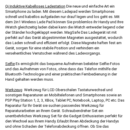
Qi Induktive Kabelloses Ladestation
Die neue und einfache Art ein
Smartphone zu laden. Mit diesem Ladepad werden Smartphones
schnell und kabellos aufgeladen nur drauf legen und los geht es. Mit
dem 2in1 Wireless Lade Pad können Sie problemlos ihr Handy und Ihre
iWatch gleichzeitig laden dabei kann die iWatch entweder liegend oder
der Ständer hochgeklappt werden. MagSafe Das Ladegerät ist mit
perfekt auf das Gerät abgestimmten Magneten ausgestattet, wodurch
das Laden schnell und effizient erfolgt. Diese Magnete haften fest am
Gerät, sorgen für eine stabile Position und verhindern ein
versehentliches Verrutschen während des Ladevorgangs.
Selfie
Es ermöglicht das bequeme Aufnehmen beliebter Selfie-Fotos
und das Aufnehmen von Fotos, ohne dass das Telefon mithilfe der
Bluetooth-Technologie und einer praktischen Fernbedienung in der
Hand gehalten werden muss.
Werkzeug
Werkzeug für LCD Oberschalen Tastaturwechsel und
sonstigen Reparaturen an Mobiltelefonen und Smartphones sowie an
PSP Play Station 1, 2, 3, XBox, Tablet PC, Notebook, Laptop, PC etc. Das
Reparatur für Ihr Gerät sie suchen passendes Werkzeug für
Reparaturarbeiten an Ihrem Gerät. Schraubendreher Set ein
unentbehrliches Werkzeug Set für die Gadget Enthusiasten perfekt für
den Wechsel aus Ihrem Handy. Erlaubt Ihnen Abdeckung der Handys
und ohne Schaden der Telefonabdeckung öffnen. Ob Sie das