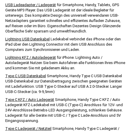
USB Ladeadapter / Ladegerät
für Smartphone, Handy, Tablets, GPS
Geräte MP3 Player. Das USB Ladegerät ist der ideale Begleiter für
unterwegs. Das kompakte Design des universell verwendaren USB-
Netzadapters garantiert schnelles und effizientes Aufladen Zuhause,
auf Reisen oder im Büro. Eigenschaften Dezentes Design Glänzende
Oberfläche Sehr sparsam und umweltfreundlich.
Lightning USB Datenkabel
Ladekabel verbindet das iPhone oder den
iPad über den Lightning Connector mit dem USB Anschluss des
Computers zum Synchronisieren und Laden.
Lightning KFZ / Autoladegerät
für iPhone. Lightning Auto /
Autoladegerät Nutzen Sie beim Autofahren alle Funktionen Ihres iPhone
und kommen Sie mit geladenem Akku an.
Type C USB Datenkabel
Smartphone, Handy Type C USB Datenkabel
USB-Datenkabel zur Datenübertragung zwischen geeigneten Geräten
mit Ladefunktion. USB Type C-Stecker auf USB A 2.0-Stecker. Langer
USB-C-Stecker (ca. 9-9,5mm)
Type C KFZ / Auto Ladegerät
Smartphone, Handy Type C KFZ / Auto
Ladegerät KFZ-Ladekabel mit USB-C (Type-C) Anschluss für 12V- und
24V-Anschlüsse Betriebs-LED Ausgangsleistung, schlankes Gehäuse.
Ladegerät für alle Geräte mit USB-C / Type C Lade-Anschluss und 5V
Eingangsspannung.
Type C Ladegerät / Netzteil
Smartphone, Handy Type C Ladegerät /