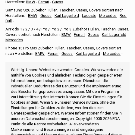
Herstellern:
BMW
-
Ferrari
-
Guess
Samsung S26 Zubehör
Hüllen, Taschen, Cases, Covers sortiert nach
Herstellern: -
BMW
-
Guess
-
Karl Lagerfeld
-
Lacoste
-
Mercedes
-
Red
Bull
-
AirPods 1 / 2 / 3 / 4 / Pro / Pro 2 / Pro 3 Zubehör
Hüllen, Taschen, Cases,
Covers sortiert nach Herstellern:
BMW
-
Ferrari
-
Guess
-
Karl Lagerfeld
-
Mercedes
iPhone 15 Pro Max Zubehör
Hüllen, Taschen, Cases, Covers sortiert
nach Herstellern:
BMW
-
Ferrari
-
Guess
-
Karl Lagerfeld
-
Mercedes
-
Wichtig: Unsere Website verwenden Cookies. Wir verwenden die
mithilfe von Cookies und ähnlichen Technologien gespeicherten
Informationen, um beispielsweise unsere Dienste an die
individuellen Bedürfnisse der Benutzer und die Implementierung
des Beschaffungsprozesses anzupassen. Mit dem Programm
zur Unterstützung des Internets können Sie die Einstellungen für
Cookies ändern. Wenn Sie unseren Service nutzen, ohne die
Einstellungen für Cookies zu ändern, werden diese im
Gerätespeicher gespeichert. Weitere Informationen finden Sie in
unseren Datenschutzbestimmungen. Copyright 2005-2026 PDA-
Punkt.de Alle Rechte vorbehalten. Alle verwendeten
Markennamen und Bezeichnungen sind eingetragene
Warenzeichen und Marken der jeweiligen Eigentümer und dienen