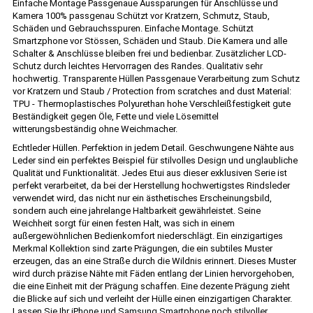
Einfache Montage Passgenaue Aussparungen für Anschlüsse und
Kamera 100% passgenau Schützt vor Kratzern, Schmutz, Staub,
Schäden und Gebrauchsspuren. Einfache Montage. Schützt
Smartzphone vor Stössen, Schäden und Staub. Die Kamera und alle
Schalter & Anschlüsse bleiben frei und bedienbar. Zusätzlicher LCD-
Schutz durch leichtes Hervorragen des Randes. Qualitativ sehr
hochwertig. Transparente Hüllen Passgenaue Verarbeitung zum Schutz
vor Kratzern und Staub / Protection from scratches and dust Material:
TPU - Thermoplastisches Polyurethan hohe Verschleißfestigkeit gute
Beständigkeit gegen Öle, Fette und viele Lösemittel
witterungsbeständig ohne Weichmacher.
Echtleder Hüllen. Perfektion in jedem Detail. Geschwungene Nähte aus
Leder sind ein perfektes Beispiel für stilvolles Design und unglaubliche
Qualität und Funktionalität. Jedes Etui aus dieser exklusiven Serie ist
perfekt verarbeitet, da bei der Herstellung hochwertigstes Rindsleder
verwendet wird, das nicht nur ein ästhetisches Erscheinungsbild,
sondern auch eine jahrelange Haltbarkeit gewährleistet. Seine
Weichheit sorgt für einen festen Halt, was sich in einem
außergewöhnlichen Bedienkomfort niederschlägt. Ein einzigartiges
Merkmal Kollektion sind zarte Prägungen, die ein subtiles Muster
erzeugen, das an eine Straße durch die Wildnis erinnert. Dieses Muster
wird durch präzise Nähte mit Fäden entlang der Linien hervorgehoben,
die eine Einheit mit der Prägung schaffen. Eine dezente Prägung zieht
die Blicke auf sich und verleiht der Hülle einen einzigartigen Charakter.
Lassen Sie Ihr iPhone und Samsung Smartphone noch stilvoller