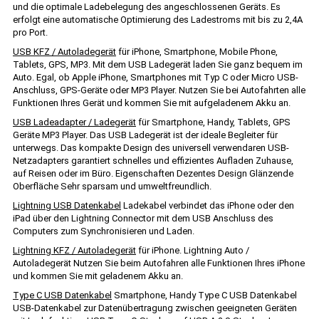
und die optimale Ladebelegung des angeschlossenen Geräts. Es
erfolgt eine automatische Optimierung des Ladestroms mit bis zu 2,4A
pro Port.
USB KFZ / Autoladegerät
für iPhone, Smartphone, Mobile Phone,
Tablets, GPS, MP3. Mit dem USB Ladegerät laden Sie ganz bequem im
Auto. Egal, ob Apple iPhone, Smartphones mit Typ C oder Micro USB-
Anschluss, GPS-Geräte oder MP3 Player. Nutzen Sie bei Autofahrten alle
Funktionen Ihres Gerät und kommen Sie mit aufgeladenem Akku an.
USB Ladeadapter / Ladegerät
für Smartphone, Handy, Tablets, GPS
Geräte MP3 Player. Das USB Ladegerät ist der ideale Begleiter für
unterwegs. Das kompakte Design des universell verwendaren USB-
Netzadapters garantiert schnelles und effizientes Aufladen Zuhause,
auf Reisen oder im Büro. Eigenschaften Dezentes Design Glänzende
Oberfläche Sehr sparsam und umweltfreundlich.
Lightning USB Datenkabel
Ladekabel verbindet das iPhone oder den
iPad über den Lightning Connector mit dem USB Anschluss des
Computers zum Synchronisieren und Laden.
Lightning KFZ / Autoladegerät
für iPhone. Lightning Auto /
Autoladegerät Nutzen Sie beim Autofahren alle Funktionen Ihres iPhone
und kommen Sie mit geladenem Akku an.
Type C USB Datenkabel
Smartphone, Handy Type C USB Datenkabel
USB-Datenkabel zur Datenübertragung zwischen geeigneten Geräten