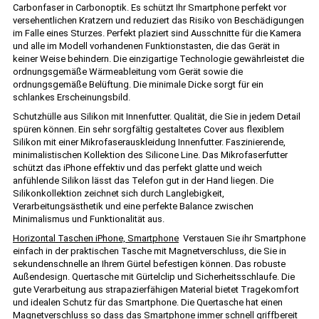
Carbonfaser in Carbonoptik. Es schützt Ihr Smartphone perfekt vor
versehentlichen Kratzern und reduziert das Risiko von Beschädigungen
im Falle eines Sturzes. Perfekt plaziert sind Ausschnitte für die Kamera
und alle im Modell vorhandenen Funktionstasten, die das Gerät in
keiner Weise behindern. Die einzigartige Technologie gewährleistet die
ordnungsgemäße Wärmeableitung vom Gerät sowie die
ordnungsgemäße Belüftung. Die minimale Dicke sorgt für ein
schlankes Erscheinungsbild.
Schutzhülle aus Silikon mit Innenfutter. Qualität, die Sie in jedem Detail
spüren können. Ein sehr sorgfältig gestaltetes Cover aus flexiblem
Silikon mit einer Mikrofaserauskleidung Innenfutter. Faszinierende,
minimalistischen Kollektion des Silicone Line. Das Mikrofaserfutter
schützt das iPhone effektiv und das perfekt glatte und weich
anfühlende Silikon lässt das Telefon gut in der Hand liegen. Die
Silikonkollektion zeichnet sich durch Langlebigkeit,
Verarbeitungsästhetik und eine perfekte Balance zwischen
Minimalismus und Funktionalität aus.
Horizontal Taschen iPhone, Smartphone
Verstauen Sie ihr Smartphone
einfach in der praktischen Tasche mit Magnetverschluss, die Sie in
sekundenschnelle an Ihrem Gürtel befestigen können. Das robuste
Außendesign. Quertasche mit Gürtelclip und Sicherheitsschlaufe. Die
gute Verarbeitung aus strapazierfähigen Material bietet Tragekomfort
und idealen Schutz für das Smartphone. Die Quertasche hat einen
Magnetverschluss so dass das Smartphone immer schnell griffbereit