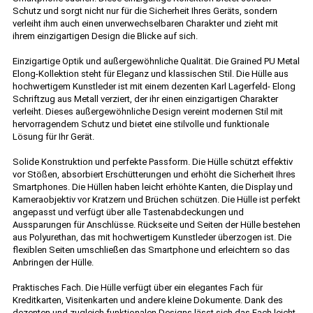
Schutz und sorgt nicht nur für die Sicherheit Ihres Geräts, sondern
verleiht ihm auch einen unverwechselbaren Charakter und zieht mit
ihrem einzigartigen Design die Blicke auf sich.
Einzigartige Optik und außergewöhnliche Qualität. Die Grained PU Metal
Elong-Kollektion steht für Eleganz und klassischen Stil. Die Hülle aus
hochwertigem Kunstleder ist mit einem dezenten Karl Lagerfeld- Elong
Schriftzug aus Metall verziert, der ihr einen einzigartigen Charakter
verleiht. Dieses außergewöhnliche Design vereint modernen Stil mit
hervorragendem Schutz und bietet eine stilvolle und funktionale
Lösung für Ihr Gerät.
Solide Konstruktion und perfekte Passform. Die Hülle schützt effektiv
vor Stößen, absorbiert Erschütterungen und erhöht die Sicherheit Ihres
Smartphones. Die Hüllen haben leicht erhöhte Kanten, die Display und
Kameraobjektiv vor Kratzern und Brüchen schützen. Die Hülle ist perfekt
angepasst und verfügt über alle Tastenabdeckungen und
Aussparungen für Anschlüsse. Rückseite und Seiten der Hülle bestehen
aus Polyurethan, das mit hochwertigem Kunstleder überzogen ist. Die
flexiblen Seiten umschließen das Smartphone und erleichtern so das
Anbringen der Hülle.
Praktisches Fach. Die Hülle verfügt über ein elegantes Fach für
Kreditkarten, Visitenkarten und andere kleine Dokumente. Dank des
dezenten und zugleich funktionalen Designs lässt sich das Fach leicht