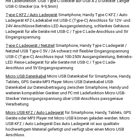
mit Ladefunktion. USB Type C-Stecker auf USB A 2.0-Stecker. Langer
USB-C-Stecker (ca. 9-9,5mm)
Type C KFZ / Auto Ladegerät
Smartphone, Handy Type C KFZ / Auto
Ladegerät KFZ-Ladekabel mit USB-C (Type-C) Anschluss für 12V- und
24V-Anschlüsse Betriebs-LED Ausgangsleistung, schlankes Gehäuse.
Ladegerät für alle Geräte mit USB-C / Type C Lade-Anschluss und 5V
Eingangsspannung.
Type C Ladegerät / Netzteil
Smartphone, Handy Type C Ladegerät /
Netzteil USB Type C 5V / 2A schwarz mit flexibler Eingangsspannung
USB-C (Type-C) Anschluss Input 100-250V Ausgangsleistung, Betriebs-
LED. Reise-Ladegerät für alle Geräte mit USB-C / Type C Lade-
Anschluss und 5V Eingangsspannung
Micro USB Datenkabel
Micro USB Datenkabel für Smartphone, Handy,
Tablets, GPS Geräte MP3 Player. Micro USB Datenkabel USB-
Datenkabel zur Datenübertragung zwischen Smartphone, Handy und
weiteren kompatiblen Geräten und PC mit Ladefunktion Micro-USB-
Stecker Versorgungsspannung über USB-Anschluss passgenaue
Verarbeitung
Micro USB KFZ / Auto Ladegerät
für Smartphone, Handy, Tablets, GPS
Geräte oder MP3 Player mit Micro USB können geladen werden. Micro
USB KFZ / Auto Ladegerät Das Auto Ladegerät ist aus qualitativ
hochwertigem Material gefertigt und verfügt über einen Micro USB
Anschluss.