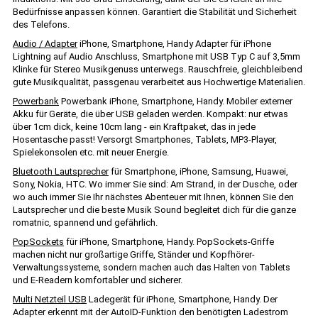
Bedürfnisse anpassen können. Garantiert die Stabilität und Sicherheit
des Telefons.
Audio / Adapter
iPhone, Smartphone, Handy Adapter für iPhone
Lightning auf Audio Anschluss, Smartphone mit USB Typ C auf 3,5mm
Klinke für Stereo Musikgenuss unterwegs. Rauschfreie, gleichbleibend
gute Musikqualität, passgenau verarbeitet aus Hochwertige Materialien.
Powerbank
Powerbank iPhone, Smartphone, Handy. Mobiler externer
Akku für Geräte, die über USB geladen werden. Kompakt: nur etwas
über 1cm dick, keine 10cm lang - ein Kraftpaket, das in jede
Hosentasche passt! Versorgt Smartphones, Tablets, MP3-Player,
Spielekonsolen etc. mit neuer Energie.
Bluetooth Lautsprecher
für Smartphone, iPhone, Samsung, Huawei,
Sony, Nokia, HTC. Wo immer Sie sind: Am Strand, in der Dusche, oder
wo auch immer Sie Ihr nächstes Abenteuer mit Ihnen, können Sie den
Lautsprecher und die beste Musik Sound begleitet dich für die ganze
romatnic, spannend und gefährlich.
PopSockets
für iPhone, Smartphone, Handy. PopSockets-Griffe
machen nicht nur großartige Griffe, Ständer und Kopfhörer-
Verwaltungssysteme, sondern machen auch das Halten von Tablets
und E-Readern komfortabler und sicherer.
Multi Netzteil USB
Ladegerät für iPhone, Smartphone, Handy. Der
Adapter erkennt mit der AutoID-Funktion den benötigten Ladestrom