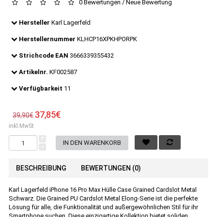
0 Bewertungen
/
Neue Bewertung
Hersteller
Karl Lagerfeld
Herstellernummer
KLHCP16XPKHPORPK
Strichcode EAN
3666339355432
Artikelnr.
KF002587
Verfügbarkeit
11
37,85€
39,90€
inkl.MwSt
+
-
BESCHREIBUNG
BEWERTUNGEN (0)
Karl Lagerfeld iPhone 16 Pro Max Hülle Case Grained Cardslot Metal
Schwarz. Die Grained PU Cardslot Metal Elong-Serie ist die perfekte
Lösung für alle, die Funktionalität und außergewöhnlichen Stil für ihr
Smartphone suchen. Diese einzigartige Kollektion bietet soliden