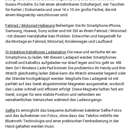
Guess-Produkte. Es hat einen abnehmbaren Schultergurt, vier Taschen
für Karten / Dokumente und zwei 16 x 10 cm große Fächer, die mit
einem Magnetclip verschlossen sind.
Fahrrad / Motorrad Halterung
Befestigen Sie Ihr Smartphone iPhone,
Samsung, Huawei, Sony sicher und mit Stil an Ihrem Fahrrad / Motorrad
- mit diesem Handyhalter kein Problem. Entworfen und hergestellt für
die Montage an Fahrrad, Motorrad, Kinderwagen und Laufband
Qi Induktive Kabelloses Ladestation
Die neue und einfache Art ein
Smartphone zu laden. Mit diesem Ladepad werden Smartphones
schnell und kabellos aufgeladen nur drauf legen und los geht es. Mit
dem 2in1 Wireless Lade Pad können Sie problemlos ihr Handy und Ihre
iWatch gleichzeitig laden dabei kann die iWatch entweder liegend oder
der Ständer hochgeklappt werden. MagSafe Das Ladegerät ist mit
perfekt auf das Gerät abgestimmten Magneten ausgestattet, wodurch
das Laden schnell und effizient erfolgt. Diese Magnete haften fest am
Gerät, sorgen für eine stabile Position und verhindern ein
versehentliches Verrutschen während des Ladevorgangs.
Selfie
Es ermöglicht das bequeme Aufnehmen beliebter Selfie-Fotos
und das Aufnehmen von Fotos, ohne dass das Telefon mithilfe der
Bluetooth-Technologie und einer praktischen Fernbedienung in der
Hand gehalten werden muss.