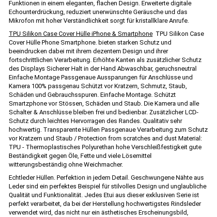
Funktionen in einem eleganten, flachen Design. Erweiterte digitale
Echounterdrückung, reduziert unerwünschte Geräusche und das
Mikrofon mit hoher Verständlichkeit sorgt für kristallklare Anrufe.
TPU Silikon Case Cover Hülle iPhone & Smartphone
TPU Silikon Case
Cover Hülle Phone Smartphone. bieten starken Schutz und
beeindrucken dabei mit ihrem dezentem Design und ihrer
fortschrittlichen Verarbeitung. Erhöhte Kanten als zusätzlicher Schutz
des Displays Sicherer Halt in der Hand Abwaschbar, geruchsneutral
Einfache Montage Passgenaue Aussparungen für Anschlüsse und
Kamera 100% passgenau Schützt vor Kratzern, Schmutz, Staub,
Schäden und Gebrauchsspuren. Einfache Montage. Schützt
Smartzphone vor Stössen, Schäden und Staub. Die Kamera und alle
Schalter & Anschlüsse bleiben frei und bedienbar. Zusätzlicher LCD-
Schutz durch leichtes Hervorragen des Randes. Qualitativ sehr
hochwertig. Transparente Hüllen Passgenaue Verarbeitung zum Schutz
vor Kratzern und Staub / Protection from scratches and dust Material:
TPU - Thermoplastisches Polyurethan hohe Verschleißfestigkeit gute
Beständigkeit gegen Öle, Fette und viele Lösemittel
witterungsbeständig ohne Weichmacher.
Echtleder Hüllen. Perfektion in jedem Detail. Geschwungene Nähte aus
Leder sind ein perfektes Beispiel für stilvolles Design und unglaubliche
Qualität und Funktionalität. Jedes Etui aus dieser exklusiven Serie ist
perfekt verarbeitet, da bei der Herstellung hochwertigstes Rindsleder
verwendet wird, das nicht nur ein ästhetisches Erscheinungsbild,