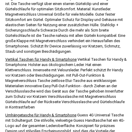
ist. Die Tasche verfügt über einen starren Gürtelclip und einer
Gürtelschlaufe für optimalen Sitzkomfort. Material: Kunstleder.
Magnetverschluss Universal Größe für viele Modelle. Guter fester
Sitzkomfort am Gürtel. Optimaler Schutz für Display und Gehäuse mit
elastischen Seiten für Nutzung einer zusätzlichen Hülle. Stahlclip +
Sicherungsschlaufe Schwarze Durch die mehr als 5cm breite
Gürtelschlaufe ist die Tasche nahezu mit allen Gürteln kompatibel. Eine
große Klappe mit Magnetverschluss verhindert ein Herausfallen des
Smartphones. Schützt Ihr Device zuverlässig vor Kratzern, Schmutz,
Staub und sonstigen Beschädigungen.
Vertikal Taschen für Handy & Smartphone
Vertikal Taschen für Handy &
Smartphone. Holster aus ökologischem Leder. Hat einen
Klettverschluss. Innenseite mit Veloursleder. Perfekt schützt Ihr Handy
vor Kratzern oder Beschädigungen. mit Pull-Out-Funktion &
Magnetverschluss Tasche zeitlose Etui-Tasche aus erstklassigen
Materialien innovative Easy Pull-Out-Funktion - durch Ziehen an der
Verschlusslasche wird das Gerät aus der Tasche gehoben Innenfutter
zum Schutz vor Kratzern Verschlusslasche mit Magnetverschluss
Gürtelschlaufe auf der Rückseite Verschlusslasche und Gürtelschlaufe
in Kontrastfarben
Umhängetasche für Handy & Smartphone
Guess 4G Universal Tasche
mit Schultergurt. Die stilvolle, vielseitige Guess Handtasche hat ein 4G-
Logo auf der gesamten Lederoberfläche. Konzipiert für präzises
Design und stilvolles Erscheinungsbild, sind dies die Vorteile der