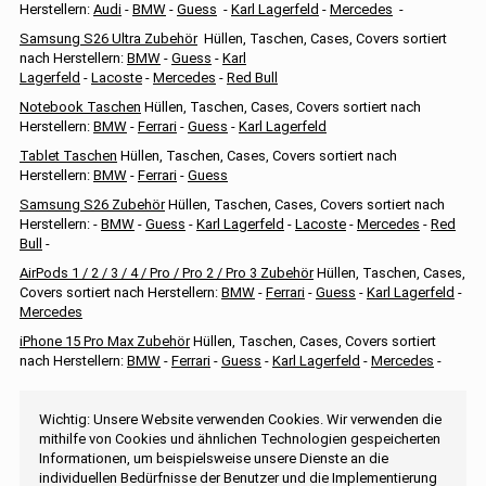
Herstellern:
Audi
-
BMW
-
Guess
-
Karl Lagerfeld
-
Mercedes
-
Samsung S26 Ultra Zubehör
Hüllen, Taschen, Cases, Covers sortiert
nach Herstellern:
BMW
-
Guess
-
Karl
Lagerfeld
-
Lacoste
-
Mercedes
-
Red Bull
Notebook Taschen
Hüllen, Taschen, Cases, Covers sortiert nach
Herstellern:
BMW
-
Ferrari
-
Guess
-
Karl Lagerfeld
Tablet Taschen
Hüllen, Taschen, Cases, Covers sortiert nach
Herstellern:
BMW
-
Ferrari
-
Guess
Samsung S26 Zubehör
Hüllen, Taschen, Cases, Covers sortiert nach
Herstellern: -
BMW
-
Guess
-
Karl Lagerfeld
-
Lacoste
-
Mercedes
-
Red
Bull
-
AirPods 1 / 2 / 3 / 4 / Pro / Pro 2 / Pro 3 Zubehör
Hüllen, Taschen, Cases,
Covers sortiert nach Herstellern:
BMW
-
Ferrari
-
Guess
-
Karl Lagerfeld
-
Mercedes
iPhone 15 Pro Max Zubehör
Hüllen, Taschen, Cases, Covers sortiert
nach Herstellern:
BMW
-
Ferrari
-
Guess
-
Karl Lagerfeld
-
Mercedes
-
Wichtig: Unsere Website verwenden Cookies. Wir verwenden die
mithilfe von Cookies und ähnlichen Technologien gespeicherten
Informationen, um beispielsweise unsere Dienste an die
individuellen Bedürfnisse der Benutzer und die Implementierung