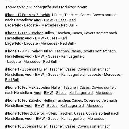
Top-Marken / Suchbegriffe und Produktgruppen:
iPhone 17 Pro Max Zubehör
Hüllen, Taschen, Cases, Covers sortiert
nach Herstellern:
Audi
-
BMW
-
Guess
-
Karl
Lagerfeld
-
Lacoste
-
Mercedes
-
Red Bull
-
iPhone 17 Pro Zubehör
Hüllen, Taschen, Cases, Covers sortiert nach
Herstellern:
Audi
-
BMW
-
Guess
-
Karl
Lagerfeld
-
Lacoste
-
Mercedes
-
Red Bull
-
iPhone 17 Air Zubehör
Hüllen, Taschen, Cases, Covers sortiert nach
Herstellern:
Audi
-
BMW
-
Guess
-
Karl Lagerfeld
-
Lacoste
-
Mercedes
-
Red Bull
-
iPhone 17 Zubehör
Hüllen, Taschen, Cases, Covers sortiert nach
Herstellern:
Audi
-
BMW
-
Guess
-
Karl Lagerfeld
-
Lacoste
-
Mercedes
-
Red Bull
-
iPhone 16 Pro Max Zubehör
Hüllen, Taschen, Cases, Covers sortiert
nach Herstellern:
Audi
-
BMW
-
Guess
-
Karl Lagerfeld
-
Mercedes
-
iPhone 16 Pro Zubehör
Hüllen, Taschen, Cases, Covers sortiert nach
Herstellern:
Audi
-
BMW
-
Guess
-
Karl Lagerfeld
-
Mercedes
-
iPhone 16 Plus Zubehör
Hüllen, Taschen, Cases, Covers sortiert nach
Herstellern:
Audi
-
BMW
-
Guess
-
Karl Lagerfeld
-
Mercedes
-
iPhone 16 Zubehör
Hüllen, Taschen, Cases, Covers sortiert nach