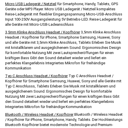
Micro USB Ladegerät / Netzteil
für Smartphone, Handy, Tablets, GPS
Geräte oder MP3 Player. Micro USB Ladegerät / Netzteil kompaktes
Reise-Ladegerät mit flexibler Eingangsspannung Micro-USB-Anschluss
Input 100-250V Ausgangsleistung 5V Betriebs-LED. Reise-Ladegerät für
alle Geräte mit Micro-USB-Ladeanschluss
3,5mm Klinke Anschluss Headset / Kopfhörer
3,5mm Klinke Anschluss
Headset / Kopfhörer für iPhone, Smartphone Samsung, Huawei, Sony
und alle Geräte mit 3,5mm Klinke Anschluss, Tablets Erleben Sie Musik
mit kristallklarem und ausgeglichenem Sound. Ergonomisches Design
für komfortable Nutzung Mit zwei Lautsprecheröffungen für einen
kräftigen Bass Gibt den Sound detailiert wieder und liefert ein
perfektes Klangerlebnis Integriertes Mikrofon für freihändige
Kommunikation
Typ C Anschluss Headset / Kopfhörer
Typ C Anschluss Headset /
Kopfhörer für Smartphone Samsung, Huawei, Sony und alle Geräte mit
Typ C Anschlusss, Tablets Erleben Sie Musik mit kristallklarem und
ausgeglichenem Sound. Ergonomisches Design für komfortable
Nutzung Mit zwei Lautsprecheröffungen für einen kräftigen Bass Gibt
den Sound detailiert wieder und liefert ein perfektes Klangerlebnis
Integriertes Mikrofon für freihändige Kommunikation
Bluetooth / Wireless Headset / Kopfhörer
Bluetooth / Wireless Headset
/ Kopfhörer für iPhone, Smartphone, Handy, Tablets. Der Hochleistungs
Bluetooth Kopfhörer bietet modernste Technologie und Premium-