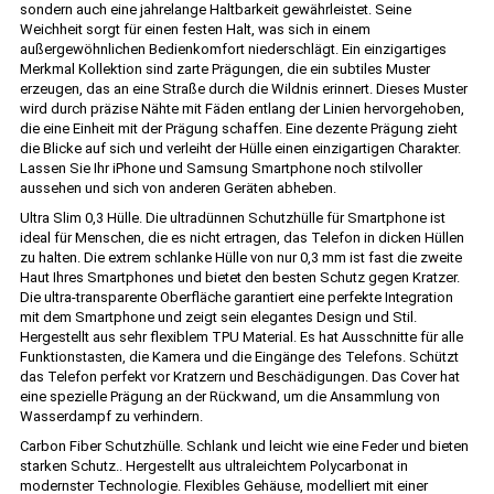
sondern auch eine jahrelange Haltbarkeit gewährleistet. Seine
Weichheit sorgt für einen festen Halt, was sich in einem
außergewöhnlichen Bedienkomfort niederschlägt. Ein einzigartiges
Merkmal Kollektion sind zarte Prägungen, die ein subtiles Muster
erzeugen, das an eine Straße durch die Wildnis erinnert. Dieses Muster
wird durch präzise Nähte mit Fäden entlang der Linien hervorgehoben,
die eine Einheit mit der Prägung schaffen. Eine dezente Prägung zieht
die Blicke auf sich und verleiht der Hülle einen einzigartigen Charakter.
Lassen Sie Ihr iPhone und Samsung Smartphone noch stilvoller
aussehen und sich von anderen Geräten abheben.
Ultra Slim 0,3 Hülle. Die ultradünnen Schutzhülle für Smartphone ist
ideal für Menschen, die es nicht ertragen, das Telefon in dicken Hüllen
zu halten. Die extrem schlanke Hülle von nur 0,3 mm ist fast die zweite
Haut Ihres Smartphones und bietet den besten Schutz gegen Kratzer.
Die ultra-transparente Oberfläche garantiert eine perfekte Integration
mit dem Smartphone und zeigt sein elegantes Design und Stil.
Hergestellt aus sehr flexiblem TPU Material. Es hat Ausschnitte für alle
Funktionstasten, die Kamera und die Eingänge des Telefons. Schützt
das Telefon perfekt vor Kratzern und Beschädigungen. Das Cover hat
eine spezielle Prägung an der Rückwand, um die Ansammlung von
Wasserdampf zu verhindern.
Carbon Fiber Schutzhülle. Schlank und leicht wie eine Feder und bieten
starken Schutz.. Hergestellt aus ultraleichtem Polycarbonat in
modernster Technologie. Flexibles Gehäuse, modelliert mit einer