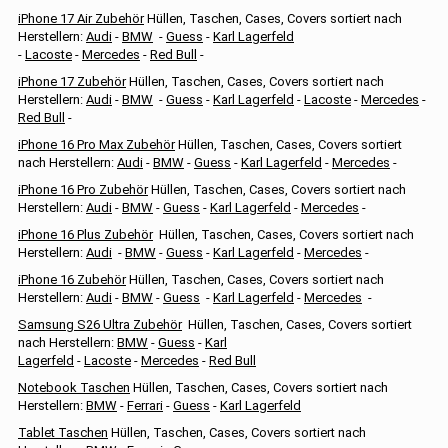
iPhone 17 Air Zubehör
Hüllen, Taschen, Cases, Covers sortiert nach
Herstellern:
Audi
-
BMW
-
Guess
-
Karl Lagerfeld
-
Lacoste
-
Mercedes
-
Red Bull
-
iPhone 17 Zubehör
Hüllen, Taschen, Cases, Covers sortiert nach
Herstellern:
Audi
-
BMW
-
Guess
-
Karl Lagerfeld
-
Lacoste
-
Mercedes
-
Red Bull
-
iPhone 16 Pro Max Zubehör
Hüllen, Taschen, Cases, Covers sortiert
nach Herstellern:
Audi
-
BMW
-
Guess
-
Karl Lagerfeld
-
Mercedes
-
iPhone 16 Pro Zubehör
Hüllen, Taschen, Cases, Covers sortiert nach
Herstellern:
Audi
-
BMW
-
Guess
-
Karl Lagerfeld
-
Mercedes
-
iPhone 16 Plus Zubehör
Hüllen, Taschen, Cases, Covers sortiert nach
Herstellern:
Audi
-
BMW
-
Guess
-
Karl Lagerfeld
-
Mercedes
-
iPhone 16 Zubehör
Hüllen, Taschen, Cases, Covers sortiert nach
Herstellern:
Audi
-
BMW
-
Guess
-
Karl Lagerfeld
-
Mercedes
-
Samsung S26 Ultra Zubehör
Hüllen, Taschen, Cases, Covers sortiert
nach Herstellern:
BMW
-
Guess
-
Karl
Lagerfeld
-
Lacoste
-
Mercedes
-
Red Bull
Notebook Taschen
Hüllen, Taschen, Cases, Covers sortiert nach
Herstellern:
BMW
-
Ferrari
-
Guess
-
Karl Lagerfeld
Tablet Taschen
Hüllen, Taschen, Cases, Covers sortiert nach