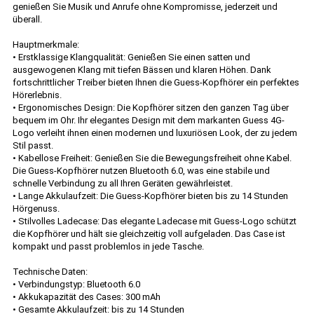
genießen Sie Musik und Anrufe ohne Kompromisse, jederzeit und
überall.
Hauptmerkmale:
• Erstklassige Klangqualität: Genießen Sie einen satten und
ausgewogenen Klang mit tiefen Bässen und klaren Höhen. Dank
fortschrittlicher Treiber bieten Ihnen die Guess-Kopfhörer ein perfektes
Hörerlebnis.
• Ergonomisches Design: Die Kopfhörer sitzen den ganzen Tag über
bequem im Ohr. Ihr elegantes Design mit dem markanten Guess 4G-
Logo verleiht ihnen einen modernen und luxuriösen Look, der zu jedem
Stil passt.
• Kabellose Freiheit: Genießen Sie die Bewegungsfreiheit ohne Kabel.
Die Guess-Kopfhörer nutzen Bluetooth 6.0, was eine stabile und
schnelle Verbindung zu all Ihren Geräten gewährleistet.
• Lange Akkulaufzeit: Die Guess-Kopfhörer bieten bis zu 14 Stunden
Hörgenuss.
• Stilvolles Ladecase: Das elegante Ladecase mit Guess-Logo schützt
die Kopfhörer und hält sie gleichzeitig voll aufgeladen. Das Case ist
kompakt und passt problemlos in jede Tasche.
Technische Daten:
• Verbindungstyp: Bluetooth 6.0
• Akkukapazität des Cases: 300 mAh
• Gesamte Akkulaufzeit: bis zu 14 Stunden