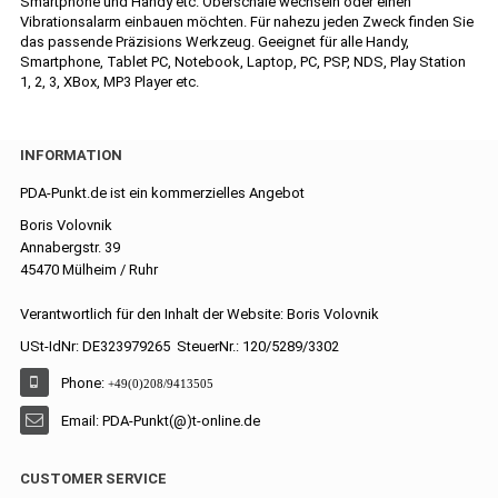
Smartphone und Handy etc. Oberschale wechseln oder einen
Vibrationsalarm einbauen möchten. Für nahezu jeden Zweck finden Sie
das passende Präzisions Werkzeug. Geeignet für alle Handy,
Smartphone, Tablet PC, Notebook, Laptop, PC, PSP, NDS, Play Station
1, 2, 3, XBox, MP3 Player etc.
INFORMATION
PDA-Punkt.de ist ein kommerzielles Angebot
Boris Volovnik
Annabergstr. 39
45470 Mülheim / Ruhr
Verantwortlich für den Inhalt der Website: Boris Volovnik
USt-IdNr: DE323979265 SteuerNr.: 120/5289/3302
Phone:
+49(0)208/9413505
Email: PDA-Punkt(@)t-online.de
CUSTOMER SERVICE