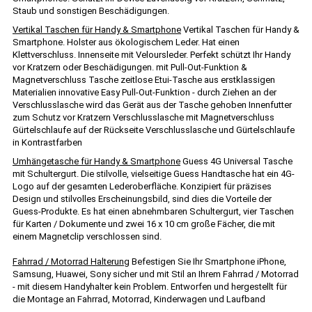
Staub und sonstigen Beschädigungen.
Vertikal Taschen für Handy & Smartphone
Vertikal Taschen für Handy &
Smartphone. Holster aus ökologischem Leder. Hat einen
Klettverschluss. Innenseite mit Veloursleder. Perfekt schützt Ihr Handy
vor Kratzern oder Beschädigungen. mit Pull-Out-Funktion &
Magnetverschluss Tasche zeitlose Etui-Tasche aus erstklassigen
Materialien innovative Easy Pull-Out-Funktion - durch Ziehen an der
Verschlusslasche wird das Gerät aus der Tasche gehoben Innenfutter
zum Schutz vor Kratzern Verschlusslasche mit Magnetverschluss
Gürtelschlaufe auf der Rückseite Verschlusslasche und Gürtelschlaufe
in Kontrastfarben
Umhängetasche für Handy & Smartphone
Guess 4G Universal Tasche
mit Schultergurt. Die stilvolle, vielseitige Guess Handtasche hat ein 4G-
Logo auf der gesamten Lederoberfläche. Konzipiert für präzises
Design und stilvolles Erscheinungsbild, sind dies die Vorteile der
Guess-Produkte. Es hat einen abnehmbaren Schultergurt, vier Taschen
für Karten / Dokumente und zwei 16 x 10 cm große Fächer, die mit
einem Magnetclip verschlossen sind.
Fahrrad / Motorrad Halterung
Befestigen Sie Ihr Smartphone iPhone,
Samsung, Huawei, Sony sicher und mit Stil an Ihrem Fahrrad / Motorrad
- mit diesem Handyhalter kein Problem. Entworfen und hergestellt für
die Montage an Fahrrad, Motorrad, Kinderwagen und Laufband