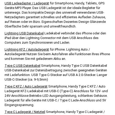
USB Ladeadapter / Ladegerät
für Smartphone, Handy, Tablets, GPS
Geräte MP3 Player. Das USB Ladegerät ist der ideale Begleiter für
unterwegs. Das kompakte Design des universell verwendaren USB-
Netzadapters garantiert schnelles und effizientes Aufladen Zuhause,
auf Reisen oder im Büro. Eigenschaften Dezentes Design Glänzende
Oberfläche Sehr sparsam und umweltfreundlich.
Lightning USB Datenkabel
Ladekabel verbindet das iPhone oder den
iPad über den Lightning Connector mit dem USB Anschluss des
Computers zum Synchronisieren und Laden.
Lightning KFZ / Autoladegerät
für iPhone. Lightning Auto /
Autoladegerät Nutzen Sie beim Autofahren alle Funktionen Ihres iPhone
und kommen Sie mit geladenem Akku an.
Type C USB Datenkabel
Smartphone, Handy Type C USB Datenkabel
USB-Datenkabel zur Datenübertragung zwischen geeigneten Geräten
mit Ladefunktion. USB Type C-Stecker auf USB A 2.0-Stecker. Langer
USB-C-Stecker (ca. 9-9,5mm)
Type C KFZ / Auto Ladegerät
Smartphone, Handy Type C KFZ / Auto
Ladegerät KFZ-Ladekabel mit USB-C (Type-C) Anschluss für 12V- und
24V-Anschlüsse Betriebs-LED Ausgangsleistung, schlankes Gehäuse.
Ladegerät für alle Geräte mit USB-C / Type C Lade-Anschluss und 5V
Eingangsspannung.
Type C Ladegerät / Netzteil
Smartphone, Handy Type C Ladegerät /