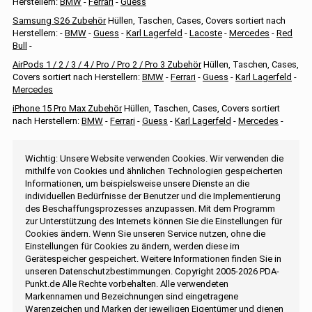
Herstellern:
BMW
-
Ferrari
-
Guess
Samsung S26 Zubehör
Hüllen, Taschen, Cases, Covers sortiert nach
Herstellern: -
BMW
-
Guess
-
Karl Lagerfeld
-
Lacoste
-
Mercedes
-
Red
Bull
-
AirPods 1 / 2 / 3 / 4 / Pro / Pro 2 / Pro 3 Zubehör
Hüllen, Taschen, Cases,
Covers sortiert nach Herstellern:
BMW
-
Ferrari
-
Guess
-
Karl Lagerfeld
-
Mercedes
iPhone 15 Pro Max Zubehör
Hüllen, Taschen, Cases, Covers sortiert
nach Herstellern:
BMW
-
Ferrari
-
Guess
-
Karl Lagerfeld
-
Mercedes
-
Wichtig: Unsere Website verwenden Cookies. Wir verwenden die
mithilfe von Cookies und ähnlichen Technologien gespeicherten
Informationen, um beispielsweise unsere Dienste an die
individuellen Bedürfnisse der Benutzer und die Implementierung
des Beschaffungsprozesses anzupassen. Mit dem Programm
zur Unterstützung des Internets können Sie die Einstellungen für
Cookies ändern. Wenn Sie unseren Service nutzen, ohne die
Einstellungen für Cookies zu ändern, werden diese im
Gerätespeicher gespeichert. Weitere Informationen finden Sie in
unseren Datenschutzbestimmungen. Copyright 2005-2026 PDA-
Punkt.de Alle Rechte vorbehalten. Alle verwendeten
Markennamen und Bezeichnungen sind eingetragene
Warenzeichen und Marken der jeweiligen Eigentümer und dienen