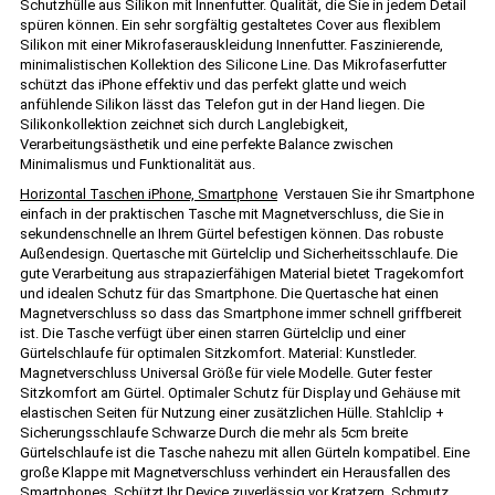
Schutzhülle aus Silikon mit Innenfutter. Qualität, die Sie in jedem Detail
spüren können. Ein sehr sorgfältig gestaltetes Cover aus flexiblem
Silikon mit einer Mikrofaserauskleidung Innenfutter. Faszinierende,
minimalistischen Kollektion des Silicone Line. Das Mikrofaserfutter
schützt das iPhone effektiv und das perfekt glatte und weich
anfühlende Silikon lässt das Telefon gut in der Hand liegen. Die
Silikonkollektion zeichnet sich durch Langlebigkeit,
Verarbeitungsästhetik und eine perfekte Balance zwischen
Minimalismus und Funktionalität aus.
Horizontal Taschen iPhone, Smartphone
Verstauen Sie ihr Smartphone
einfach in der praktischen Tasche mit Magnetverschluss, die Sie in
sekundenschnelle an Ihrem Gürtel befestigen können. Das robuste
Außendesign. Quertasche mit Gürtelclip und Sicherheitsschlaufe. Die
gute Verarbeitung aus strapazierfähigen Material bietet Tragekomfort
und idealen Schutz für das Smartphone. Die Quertasche hat einen
Magnetverschluss so dass das Smartphone immer schnell griffbereit
ist. Die Tasche verfügt über einen starren Gürtelclip und einer
Gürtelschlaufe für optimalen Sitzkomfort. Material: Kunstleder.
Magnetverschluss Universal Größe für viele Modelle. Guter fester
Sitzkomfort am Gürtel. Optimaler Schutz für Display und Gehäuse mit
elastischen Seiten für Nutzung einer zusätzlichen Hülle. Stahlclip +
Sicherungsschlaufe Schwarze Durch die mehr als 5cm breite
Gürtelschlaufe ist die Tasche nahezu mit allen Gürteln kompatibel. Eine
große Klappe mit Magnetverschluss verhindert ein Herausfallen des
Smartphones. Schützt Ihr Device zuverlässig vor Kratzern, Schmutz,