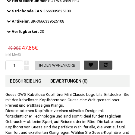
Herstellernummer
GUTWSW85LEEU
Strichcode EAN
3666339625108
Artikelnr.
BK-3666339625108
Verfügbarkeit
20
47,85€
49,90€
inkl.MwSt
+
-
BESCHREIBUNG
BEWERTUNGEN (0)
Guess OWS Kabellose Kopfhörer Mini Classic Logo Lila. Entdecken Sie
mit den kabellosen Kopfhörern von Guess eine Welt grenzenloser
Freiheit und erstklassigen Klangs.
Diese modernen Kopfhörer vereinen stilvolles Design mit
fortschrittlicher Technologie und sind somit ideal für den täglichen
Gebrauch – ob beim Sport, auf Reisen oder im Büro. Die kabellosen
Kopfhörer von Guess sind die perfekte Wahl für alle, die Wert auf Stil,
Komfort und exzellenten Klang legen. Wählen Sie Guess-Kopfhörer und