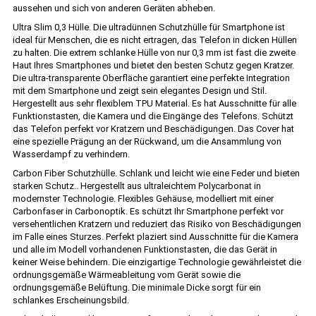
aussehen und sich von anderen Geräten abheben.
Ultra Slim 0,3 Hülle. Die ultradünnen Schutzhülle für Smartphone ist
ideal für Menschen, die es nicht ertragen, das Telefon in dicken Hüllen
zu halten. Die extrem schlanke Hülle von nur 0,3 mm ist fast die zweite
Haut Ihres Smartphones und bietet den besten Schutz gegen Kratzer.
Die ultra-transparente Oberfläche garantiert eine perfekte Integration
mit dem Smartphone und zeigt sein elegantes Design und Stil.
Hergestellt aus sehr flexiblem TPU Material. Es hat Ausschnitte für alle
Funktionstasten, die Kamera und die Eingänge des Telefons. Schützt
das Telefon perfekt vor Kratzern und Beschädigungen. Das Cover hat
eine spezielle Prägung an der Rückwand, um die Ansammlung von
Wasserdampf zu verhindern.
Carbon Fiber Schutzhülle. Schlank und leicht wie eine Feder und bieten
starken Schutz.. Hergestellt aus ultraleichtem Polycarbonat in
modernster Technologie. Flexibles Gehäuse, modelliert mit einer
Carbonfaser in Carbonoptik. Es schützt Ihr Smartphone perfekt vor
versehentlichen Kratzern und reduziert das Risiko von Beschädigungen
im Falle eines Sturzes. Perfekt plaziert sind Ausschnitte für die Kamera
und alle im Modell vorhandenen Funktionstasten, die das Gerät in
keiner Weise behindern. Die einzigartige Technologie gewährleistet die
ordnungsgemäße Wärmeableitung vom Gerät sowie die
ordnungsgemäße Belüftung. Die minimale Dicke sorgt für ein
schlankes Erscheinungsbild.