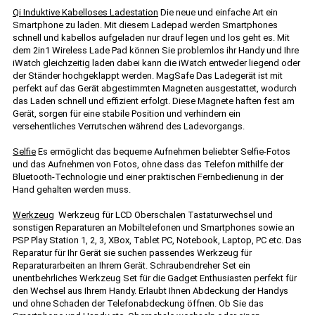
Qi Induktive Kabelloses Ladestation
Die neue und einfache Art ein
Smartphone zu laden. Mit diesem Ladepad werden Smartphones
schnell und kabellos aufgeladen nur drauf legen und los geht es. Mit
dem 2in1 Wireless Lade Pad können Sie problemlos ihr Handy und Ihre
iWatch gleichzeitig laden dabei kann die iWatch entweder liegend oder
der Ständer hochgeklappt werden. MagSafe Das Ladegerät ist mit
perfekt auf das Gerät abgestimmten Magneten ausgestattet, wodurch
das Laden schnell und effizient erfolgt. Diese Magnete haften fest am
Gerät, sorgen für eine stabile Position und verhindern ein
versehentliches Verrutschen während des Ladevorgangs.
Selfie
Es ermöglicht das bequeme Aufnehmen beliebter Selfie-Fotos
und das Aufnehmen von Fotos, ohne dass das Telefon mithilfe der
Bluetooth-Technologie und einer praktischen Fernbedienung in der
Hand gehalten werden muss.
Werkzeug
Werkzeug für LCD Oberschalen Tastaturwechsel und
sonstigen Reparaturen an Mobiltelefonen und Smartphones sowie an
PSP Play Station 1, 2, 3, XBox, Tablet PC, Notebook, Laptop, PC etc. Das
Reparatur für Ihr Gerät sie suchen passendes Werkzeug für
Reparaturarbeiten an Ihrem Gerät. Schraubendreher Set ein
unentbehrliches Werkzeug Set für die Gadget Enthusiasten perfekt für
den Wechsel aus Ihrem Handy. Erlaubt Ihnen Abdeckung der Handys
und ohne Schaden der Telefonabdeckung öffnen. Ob Sie das