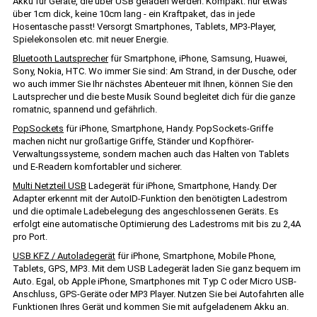
Akku für Geräte, die über USB geladen werden. Kompakt: nur etwas
über 1cm dick, keine 10cm lang - ein Kraftpaket, das in jede
Hosentasche passt! Versorgt Smartphones, Tablets, MP3-Player,
Spielekonsolen etc. mit neuer Energie.
Bluetooth Lautsprecher
für Smartphone, iPhone, Samsung, Huawei,
Sony, Nokia, HTC. Wo immer Sie sind: Am Strand, in der Dusche, oder
wo auch immer Sie Ihr nächstes Abenteuer mit Ihnen, können Sie den
Lautsprecher und die beste Musik Sound begleitet dich für die ganze
romatnic, spannend und gefährlich.
PopSockets
für iPhone, Smartphone, Handy. PopSockets-Griffe
machen nicht nur großartige Griffe, Ständer und Kopfhörer-
Verwaltungssysteme, sondern machen auch das Halten von Tablets
und E-Readern komfortabler und sicherer.
Multi Netzteil USB
Ladegerät für iPhone, Smartphone, Handy. Der
Adapter erkennt mit der AutoID-Funktion den benötigten Ladestrom
und die optimale Ladebelegung des angeschlossenen Geräts. Es
erfolgt eine automatische Optimierung des Ladestroms mit bis zu 2,4A
pro Port.
USB KFZ / Autoladegerät
für iPhone, Smartphone, Mobile Phone,
Tablets, GPS, MP3. Mit dem USB Ladegerät laden Sie ganz bequem im
Auto. Egal, ob Apple iPhone, Smartphones mit Typ C oder Micro USB-
Anschluss, GPS-Geräte oder MP3 Player. Nutzen Sie bei Autofahrten alle
Funktionen Ihres Gerät und kommen Sie mit aufgeladenem Akku an.