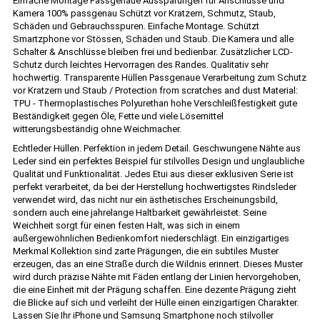
Einfache Montage Passgenaue Aussparungen für Anschlüsse und
Kamera 100% passgenau Schützt vor Kratzern, Schmutz, Staub,
Schäden und Gebrauchsspuren. Einfache Montage. Schützt
Smartzphone vor Stössen, Schäden und Staub. Die Kamera und alle
Schalter & Anschlüsse bleiben frei und bedienbar. Zusätzlicher LCD-
Schutz durch leichtes Hervorragen des Randes. Qualitativ sehr
hochwertig. Transparente Hüllen Passgenaue Verarbeitung zum Schutz
vor Kratzern und Staub / Protection from scratches and dust Material:
TPU - Thermoplastisches Polyurethan hohe Verschleißfestigkeit gute
Beständigkeit gegen Öle, Fette und viele Lösemittel
witterungsbeständig ohne Weichmacher.
Echtleder Hüllen. Perfektion in jedem Detail. Geschwungene Nähte aus
Leder sind ein perfektes Beispiel für stilvolles Design und unglaubliche
Qualität und Funktionalität. Jedes Etui aus dieser exklusiven Serie ist
perfekt verarbeitet, da bei der Herstellung hochwertigstes Rindsleder
verwendet wird, das nicht nur ein ästhetisches Erscheinungsbild,
sondern auch eine jahrelange Haltbarkeit gewährleistet. Seine
Weichheit sorgt für einen festen Halt, was sich in einem
außergewöhnlichen Bedienkomfort niederschlägt. Ein einzigartiges
Merkmal Kollektion sind zarte Prägungen, die ein subtiles Muster
erzeugen, das an eine Straße durch die Wildnis erinnert. Dieses Muster
wird durch präzise Nähte mit Fäden entlang der Linien hervorgehoben,
die eine Einheit mit der Prägung schaffen. Eine dezente Prägung zieht
die Blicke auf sich und verleiht der Hülle einen einzigartigen Charakter.
Lassen Sie Ihr iPhone und Samsung Smartphone noch stilvoller