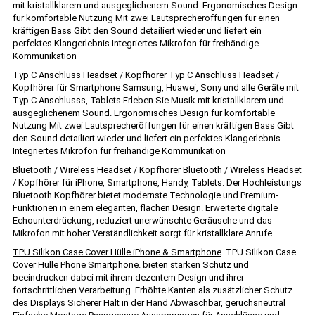
mit kristallklarem und ausgeglichenem Sound. Ergonomisches Design
für komfortable Nutzung Mit zwei Lautsprecheröffungen für einen
kräftigen Bass Gibt den Sound detailiert wieder und liefert ein
perfektes Klangerlebnis Integriertes Mikrofon für freihändige
Kommunikation
Typ C Anschluss Headset / Kopfhörer
Typ C Anschluss Headset /
Kopfhörer für Smartphone Samsung, Huawei, Sony und alle Geräte mit
Typ C Anschlusss, Tablets Erleben Sie Musik mit kristallklarem und
ausgeglichenem Sound. Ergonomisches Design für komfortable
Nutzung Mit zwei Lautsprecheröffungen für einen kräftigen Bass Gibt
den Sound detailiert wieder und liefert ein perfektes Klangerlebnis
Integriertes Mikrofon für freihändige Kommunikation
Bluetooth / Wireless Headset / Kopfhörer
Bluetooth / Wireless Headset
/ Kopfhörer für iPhone, Smartphone, Handy, Tablets. Der Hochleistungs
Bluetooth Kopfhörer bietet modernste Technologie und Premium-
Funktionen in einem eleganten, flachen Design. Erweiterte digitale
Echounterdrückung, reduziert unerwünschte Geräusche und das
Mikrofon mit hoher Verständlichkeit sorgt für kristallklare Anrufe.
TPU Silikon Case Cover Hülle iPhone & Smartphone
TPU Silikon Case
Cover Hülle Phone Smartphone. bieten starken Schutz und
beeindrucken dabei mit ihrem dezentem Design und ihrer
fortschrittlichen Verarbeitung. Erhöhte Kanten als zusätzlicher Schutz
des Displays Sicherer Halt in der Hand Abwaschbar, geruchsneutral