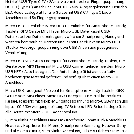
Netzteil USB Type C 5V / 2A schwarz mit flexibler Eingangsspannung
USB-C (Type-C) Anschluss Input 100-250V Ausgangsleistung, Betriebs-
LED. Reise-Ladegerät für alle Geräte mit USB-C / Type C Lade-
Anschluss und 5V Eingangsspannung
Micro USB Datenkabel
Micro USB Datenkabel für Smartphone, Handy,
Tablets, GPS Geräte MP3 Player. Micro USB Datenkabel USB-
Datenkabel zur Datenübertragung zwischen Smartphone, Handy und
weiteren kompatiblen Geräten und PC mit Ladefunktion Micro-USB-
Stecker Versorgungsspannung über USB-Anschluss passgenaue
Verarbeitung
Micro USB KFZ / Auto Ladegerät
für Smartphone, Handy, Tablets, GPS
Geräte oder MP3 Player mit Micro USB können geladen werden. Micro
USB KFZ / Auto Ladegerät Das Auto Ladegerät ist aus qualitativ
hochwertigem Material gefertigt und verfügt über einen Micro USB
Anschluss.
Micro USB Ladegerät / Netzteil
für Smartphone, Handy, Tablets, GPS
Geräte oder MP3 Player. Micro USB Ladegerät / Netzteil kompaktes
Reise-Ladegerät mit flexibler Eingangsspannung Micro-USB-Anschluss
Input 100-250V Ausgangsleistung 5V Betriebs-LED. Reise-Ladegerät für
alle Geräte mit Micro-USB-Ladeanschluss
3,5mm Klinke Anschluss Headset / Kopfhörer
3,5mm Klinke Anschluss
Headset / Kopfhörer für iPhone, Smartphone Samsung, Huawei, Sony
und alle Geräte mit 3,5mm Klinke Anschluss, Tablets Erleben Sie Musik